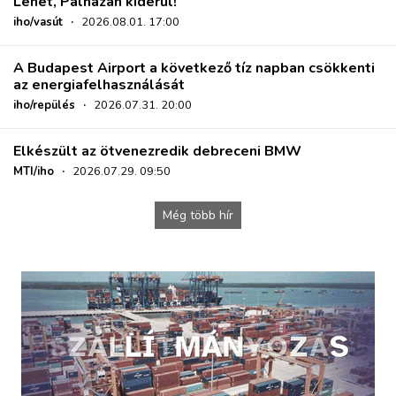
Lehet, Pálházán kiderül!
iho/vasút
·
2026.08.01. 17:00
A Budapest Airport a következő tíz napban csökkenti
az energiafelhasználását
iho/repülés
·
2026.07.31. 20:00
Elkészült az ötvenezredik debreceni BMW
MTI/iho
·
2026.07.29. 09:50
Még több hír