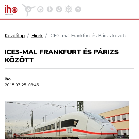
Kezdőlap
Hírek
ICE3-mal Frankfurt és Párizs között
VASÚT
ICE3-MAL FRANKFURT ÉS PÁRIZS
Kosár megtekintése
KÖZÖTT
KÖZÚT
iho
REPÜLÉS
2015.07.25. 08:45
KÖZLEKEDÉSFEJLESZTÉS
ELLÁTÁSI LÁNC