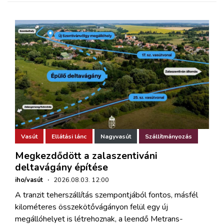
Vasút
Ellátási lánc
Nagyvasút
Szállítmányozás
Megkezdődött a zalaszentiváni
deltavágány építése
iho/vasút
·
2026.08.03. 12:00
A tranzit teherszállítás szempontjából fontos, másfél
kilométeres összekötővágányon felül egy új
megállóhelyet is létrehoznak, a leendő Metrans-