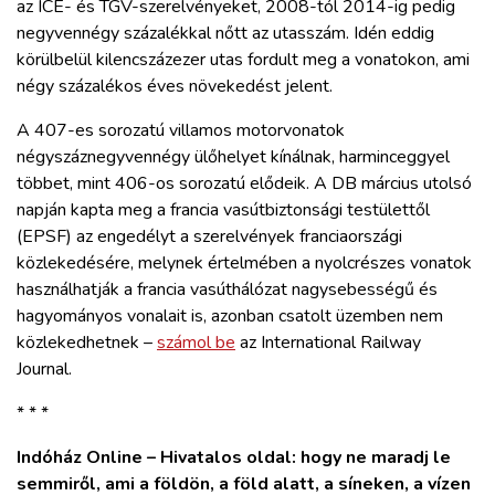
az ICE- és TGV-szerelvényeket, 2008-tól 2014-ig pedig
negyvennégy százalékkal nőtt az utasszám. Idén eddig
körülbelül kilencszázezer utas fordult meg a vonatokon, ami
négy százalékos éves növekedést jelent.
A 407-es sorozatú villamos motorvonatok
négyszáznegyvennégy ülőhelyet kínálnak, harminceggyel
többet, mint 406-os sorozatú elődeik. A DB március utolsó
napján kapta meg a francia vasútbiztonsági testülettől
(EPSF) az engedélyt a szerelvények franciaországi
közlekedésére, melynek értelmében a nyolcrészes vonatok
használhatják a francia vasúthálózat nagysebességű és
hagyományos vonalait is, azonban csatolt üzemben nem
közlekedhetnek –
számol be
az International Railway
Journal.
* * *
Indóház Online – Hivatalos oldal: hogy ne maradj le
semmiről, ami a földön, a föld alatt, a síneken, a vízen