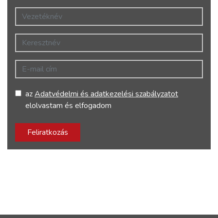
Vezetéknév
Keresztnév
E-mail cím
az
Adatvédelmi és adatkezelési szabályzatot
elolvastam és elfogadom
Feliratkozás