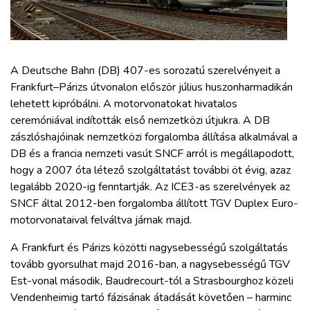
ZÖLDÚT
HAJÓZÁS
A Deutsche Bahn (DB) 407-es sorozatú szerelvényeit a
BLOG
Frankfurt–Párizs útvonalon először július huszonharmadikán
lehetett kipróbálni. A motorvonatokat hivatalos
ceremóniával indították első nemzetközi útjukra. A DB
ARCHÍVUM
zászlóshajóinak nemzetközi forgalomba állítása alkalmával a
DB és a francia nemzeti vasút SNCF arról is megállapodott,
WEBSHOP
hogy a 2007 óta létező szolgáltatást további öt évig, azaz
legalább 2020-ig fenntartják. Az ICE3-as szerelvények az
SNCF által 2012-ben forgalomba állított TGV Duplex Euro-
BELÉPÉS
motorvonataival felváltva járnak majd.
A Frankfurt és Párizs közötti nagysebességű szolgáltatás
REGISZTRÁCIÓ
tovább gyorsulhat majd 2016-ban, a nagysebességű TGV
Est-vonal második, Baudrecourt-tól a Strasbourghoz közeli
Vendenheimig tartó fázisának átadását követően – harminc