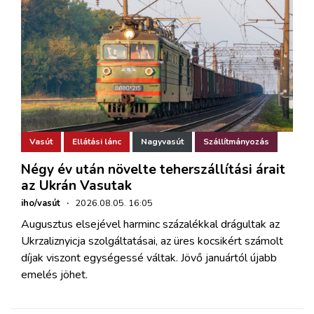
Vasút
Ellátási lánc
Nagyvasút
Szállítmányozás
Négy év után növelte teherszállítási árait
az Ukrán Vasutak
iho/vasút
·
2026.08.05. 16:05
Augusztus elsejével harminc százalékkal drágultak az
Ukrzaliznyicja szolgáltatásai, az üres kocsikért számolt
díjak viszont egységessé váltak. Jövő januártól újabb
emelés jöhet.