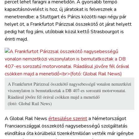
percet lehet faragni a menetidőn. A gyorsabb tempó
kapacitásnövelést is hoz, új járatokat is felvesznek a
menetrendbe: a Stuttgart és Párizs közötti napi négy pár
helyet öt, a Frankfurtot Párizzsal összekötő öt járat helyett
pedig hat fog járni, utóbbiak közül kettő Strasbourgot is
érinti majd.
A Frankfurtot Párizzsal összekötő nagysebességű vonalon nemzetközi
viszonylaton is bemutatkoztak a DB 407-es sorozatú motorvonatai.
Ráadásul jövőre fél órával csökken majd a menetidő
(fotó: Global Rail News)
A Global Rail News
értesülése szerint
a Németországot
Franciaországgal összekötő nagysebességű szolgáltatás
elindítása óta körülbelül tizenkétmillióan vették már igénybe