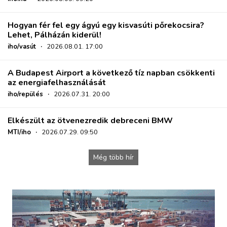
Hogyan fér fel egy ágyú egy kisvasúti pőrekocsira?
Lehet, Pálházán kiderül!
iho/vasút
·
2026.08.01. 17:00
A Budapest Airport a következő tíz napban csökkenti
az energiafelhasználását
iho/repülés
·
2026.07.31. 20:00
Elkészült az ötvenezredik debreceni BMW
MTI/iho
·
2026.07.29. 09:50
Még több hír