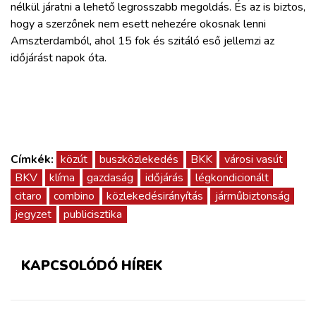
nélkül járatni a lehető legrosszabb megoldás. És az is biztos,
hogy a szerzőnek nem esett nehezére okosnak lenni
Amszterdamból, ahol 15 fok és szitáló eső jellemzi az
időjárást napok óta.
Címkék:
közút
buszközlekedés
BKK
városi vasút
BKV
klíma
gazdaság
időjárás
légkondicionált
citaro
combino
közlekedésirányítás
járműbiztonság
jegyzet
publicisztika
KAPCSOLÓDÓ HÍREK