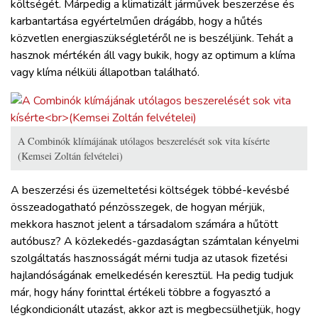
költségét. Márpedig a klimatizált járművek beszerzése és
karbantartása egyértelműen drágább, hogy a hűtés
közvetlen energiaszükségletéről ne is beszéljünk. Tehát a
hasznok mértékén áll vagy bukik, hogy az optimum a klíma
vagy klíma nélküli állapotban található.
A Combinók klímájának utólagos beszerelését sok vita kísérte
(Kemsei Zoltán felvételei)
A beszerzési és üzemeltetési költségek többé-kevésbé
összeadogatható pénzösszegek, de hogyan mérjük,
mekkora hasznot jelent a társadalom számára a hűtött
autóbusz? A közlekedés-gazdaságtan számtalan kényelmi
szolgáltatás hasznosságát mérni tudja az utasok fizetési
hajlandóságának emelkedésén keresztül. Ha pedig tudjuk
már, hogy hány forinttal értékeli többre a fogyasztó a
légkondicionált utazást, akkor azt is megbecsülhetjük, hogy