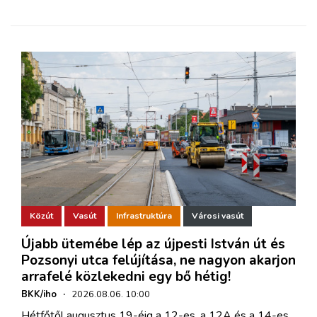
Közút
Vasút
Infrastruktúra
Városi vasút
Újabb ütemébe lép az újpesti István út és
Pozsonyi utca felújítása, ne nagyon akarjon
arrafelé közlekedni egy bő hétig!
BKK/iho
·
2026.08.06. 10:00
Hétfőtől augusztus 19-éig a 12-es, a 12A és a 14-es