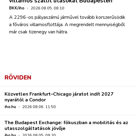
villamos szállít utasokat Budapesten
BKK/iho
·
2026.08.05. 08:10
A 2296-os pályaszámú járművel tovább korszerűsödik
a főváros villamosflottája. A megrendelt mennyiségből
már csak tizenegy van hátra.
RÖVIDEN
Közvetlen Frankfurt–Chicago járatot indít 2027
nyarától a Condor
iho.hu
·
2026.08.06. 11:50
The Budapest Exchange: fókuszban a mobilitás és az
utasszolgáltatások jövője
iho.hu
·
2026.08.05. 09:20