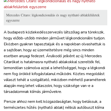
Mercedes Citaro: légkondicionálás és nagy nyitható ablakfelületek
egyszerre
A budapesti közlekedésszervezés látszólag arra törekszik,
hogy előbb-utóbb minden járművet légkondicionálni tudjon.
Eközben gyakran tapasztaljuk és a napokban olvashattuk is
a sajtóban, hogy az üzemeltetésre még sincs minden
esetben anyagi fedezet. Árulkodó jelként az új Mercedes
Citarókat is hatalmasra nyitható ablakokkal szerelték fel,
lemondóan számolva azzal a lehetőséggel, hogy a légkondi
nem fog örökké kifogástalanul működni. Köztes megoldást
választ tehát a szolgáltató, miközben mérhető paraméterek
alapján meg lehet válaszolni, hogy szüksége van-e a
társadalomnak klímás járművekre.
Persze ahhoz nem kell közgazdaságtan, hogy belássuk, a
természetes hűtés (nyitható ablak) nélküli autóbuszt klíma