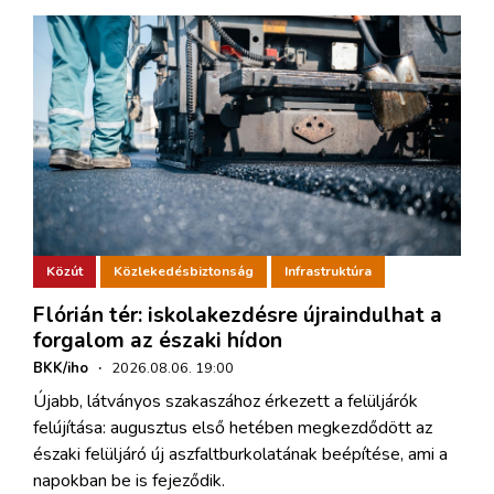
Közút
Közlekedésbiztonság
Infrastruktúra
Flórián tér: iskolakezdésre újraindulhat a
forgalom az északi hídon
BKK/iho
·
2026.08.06. 19:00
Újabb, látványos szakaszához érkezett a felüljárók
felújítása: augusztus első hetében megkezdődött az
északi felüljáró új aszfaltburkolatának beépítése, ami a
napokban be is fejeződik.