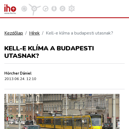
Kezdőlap
Hírek
Kell-e klíma a budapesti utasnak?
VASÚT
KELL-E KLÍMA A BUDAPESTI
Kosár megtekintése
UTASNAK?
KÖZÚT
Hörcher Dániel
REPÜLÉS
2013.06.24. 12:10
KÖZLEKEDÉSFEJLESZTÉS
ELLÁTÁSI LÁNC