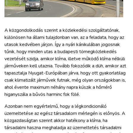
ZÖLDÚT
HAJÓZÁS
A közgondolkodás szerint a közlekedési szolgáltatónak,
BLOG
különösen ha állami tulajdonban van, az a feladata, hogy az
utasok kedvében járjon. Így a nyári kánikulában jogosnak
tűnik, hogy minden utas a budapesti tömegközlekedés
ARCHÍVUM
vezetését szidja, amikor klíma, illetve működő klíma nélküli
járműveken kell utaznia. Tovább fokozódik a düh, amikor azt
WEBSHOP
tapasztalja Nyugat-Európában járva, hogy ott gyakorlatilag
csak klimatizált járművek futnak, még olyan országokban is,
ahol évente maximum néhány napra kúszik a hőmérő
BELÉPÉS
higanyszála a bűvös harminc fok fölé.
Azonban nem egyértelmű, hogy a légkondicionáló
REGISZTRÁCIÓ
üzemeltetése az egész társadalom mérlegén is előnyös. A
közgazdaságtan szerint akkor hatékony a klíma, ha
társadalmi haszna meghaladja az üzemeltetés társadalmi