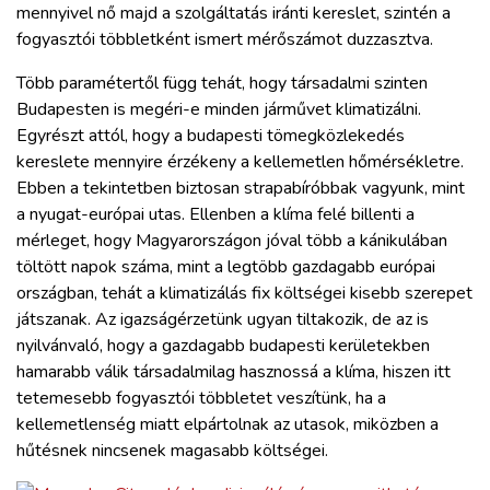
mennyivel nő majd a szolgáltatás iránti kereslet, szintén a
fogyasztói többletként ismert mérőszámot duzzasztva.
Több paramétertől függ tehát, hogy társadalmi szinten
Budapesten is megéri-e minden járművet klimatizálni.
Egyrészt attól, hogy a budapesti tömegközlekedés
kereslete mennyire érzékeny a kellemetlen hőmérsékletre.
Ebben a tekintetben biztosan strapabíróbbak vagyunk, mint
a nyugat-európai utas. Ellenben a klíma felé billenti a
mérleget, hogy Magyarországon jóval több a kánikulában
töltött napok száma, mint a legtöbb gazdagabb európai
országban, tehát a klimatizálás fix költségei kisebb szerepet
játszanak. Az igazságérzetünk ugyan tiltakozik, de az is
nyilvánvaló, hogy a gazdagabb budapesti kerületekben
hamarabb válik társadalmilag hasznossá a klíma, hiszen itt
tetemesebb fogyasztói többletet veszítünk, ha a
kellemetlenség miatt elpártolnak az utasok, miközben a
hűtésnek nincsenek magasabb költségei.