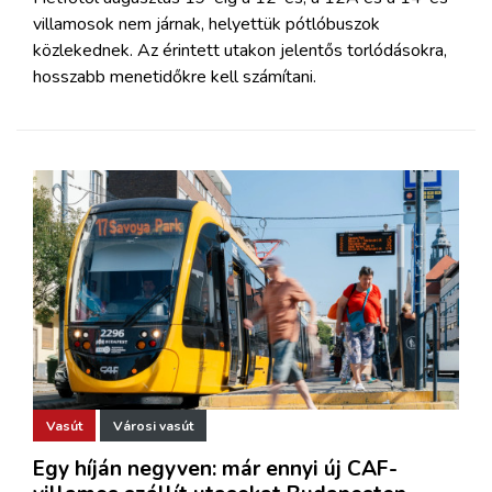
villamosok nem járnak, helyettük pótlóbuszok
közlekednek. Az érintett utakon jelentős torlódásokra,
hosszabb menetidőkre kell számítani.
Vasút
Városi vasút
Egy híján negyven: már ennyi új CAF-