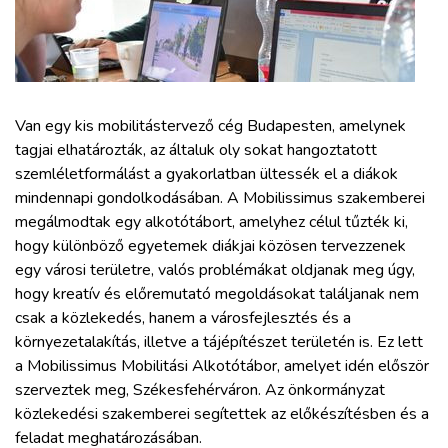
ZÖLDÚT
HAJÓZÁS
BLOG
Van egy kis mobilitástervező cég Budapesten, amelynek
tagjai elhatározták, az általuk oly sokat hangoztatott
szemléletformálást a gyakorlatban ültessék el a diákok
ARCHÍVUM
mindennapi gondolkodásában. A Mobilissimus szakemberei
megálmodtak egy alkotótábort, amelyhez célul tűzték ki,
WEBSHOP
hogy különböző egyetemek diákjai közösen tervezzenek
egy városi területre, valós problémákat oldjanak meg úgy,
hogy kreatív és előremutató megoldásokat találjanak nem
BELÉPÉS
csak a közlekedés, hanem a városfejlesztés és a
környezetalakítás, illetve a tájépítészet területén is. Ez lett
REGISZTRÁCIÓ
a Mobilissimus Mobilitási Alkotótábor, amelyet idén először
szerveztek meg, Székesfehérváron. Az önkormányzat
közlekedési szakemberei segítettek az előkészítésben és a
feladat meghatározásában.