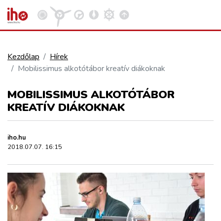
Kezdőlap
Hírek
Mobilissimus alkotótábor kreatív diákoknak
VASÚT
Kosár megtekintése
MOBILISSIMUS ALKOTÓTÁBOR
KÖZÚT
KREATÍV DIÁKOKNAK
REPÜLÉS
iho.hu
2018.07.07. 16:15
KÖZLEKEDÉSFEJLESZTÉS
ELLÁTÁSI LÁNC