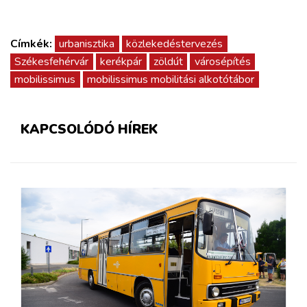
Címkék:
urbanisztika
közlekedéstervezés
Székesfehérvár
kerékpár
zöldút
városépítés
mobilissimus
mobilissimus mobilitási alkotótábor
KAPCSOLÓDÓ HÍREK