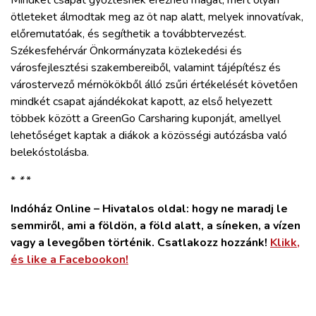
ötleteket álmodtak meg az öt nap alatt, melyek innovatívak,
előremutatóak, és segíthetik a továbbtervezést.
Székesfehérvár Önkormányzata közlekedési és
városfejlesztési szakembereiből, valamint tájépítész és
várostervező mérnökökből álló zsűri értékelését követően
mindkét csapat ajándékokat kapott, az első helyezett
többek között a GreenGo Carsharing kuponját, amellyel
lehetőséget kaptak a diákok a közösségi autózásba való
belekóstolásba.
*
*
*
Indóház Online – Hivatalos oldal: hogy ne maradj le
semmiről, ami a földön, a föld alatt, a síneken, a vízen
vagy a levegőben történik. Csatlakozz hozzánk!
Klikk,
és like a Facebookon!