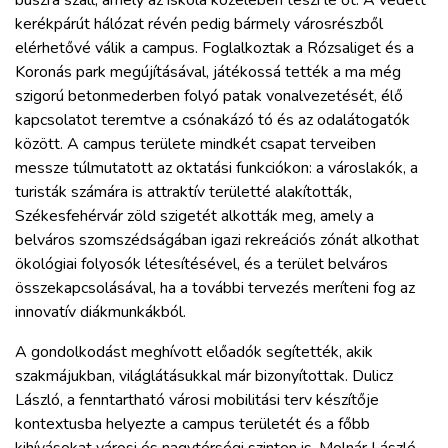
kerékpárút hálózat révén pedig bármely városrészből
elérhetővé válik a campus. Foglalkoztak a Rózsaliget és a
Koronás park megújításával, játékossá tették a ma még
szigorú betonmederben folyó patak vonalvezetését, élő
kapcsolatot teremtve a csónakázó tó és az odalátogatók
között. A campus területe mindkét csapat terveiben
messze túlmutatott az oktatási funkciókon: a városlakók, a
turisták számára is attraktív területté alakították,
Székesfehérvár zöld szigetét alkották meg, amely a
belváros szomszédságában igazi rekreációs zónát alkothat
ökológiai folyosók létesítésével, és a terület belváros
összekapcsolásával, ha a további tervezés meríteni fog az
innovatív diákmunkákból.
A gondolkodást meghívott előadók segítették, akik
szakmájukban, világlátásukkal már bizonyítottak. Dulicz
László, a fenntartható városi mobilitási terv készítője
kontextusba helyezte a campus területét és a főbb
kihívásokat városi és nagytérségi szinten is. Molnár László,