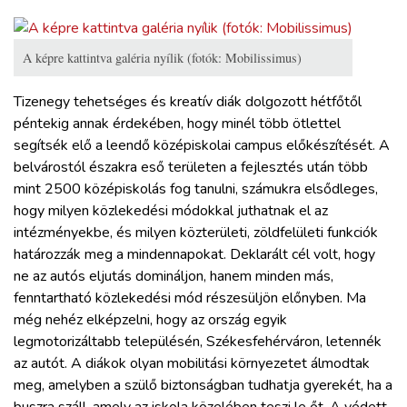
A képre kattintva galéria nyílik (fotók: Mobilissimus)
Tizenegy tehetséges és kreatív diák dolgozott hétfőtől
péntekig annak érdekében, hogy minél több ötlettel
segítsék elő a leendő középiskolai campus előkészítését. A
belvárostól északra eső területen a fejlesztés után több
mint 2500 középiskolás fog tanulni, számukra elsődleges,
hogy milyen közlekedési módokkal juthatnak el az
intézményekbe, és milyen közterületi, zöldfelületi funkciók
határozzák meg a mindennapokat. Deklarált cél volt, hogy
ne az autós eljutás domináljon, hanem minden más,
fenntartható közlekedési mód részesüljön előnyben. Ma
még nehéz elképzelni, hogy az ország egyik
legmotorizáltabb településén, Székesfehérváron, letennék
az autót. A diákok olyan mobilitási környezetet álmodtak
meg, amelyben a szülő biztonságban tudhatja gyerekét, ha a
buszra száll, amely az iskola közelében teszi le őt. A védett