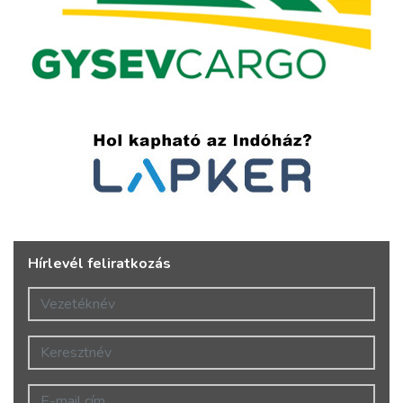
Hírlevél feliratkozás
Vezetéknév
Keresztnév
E-mail cím