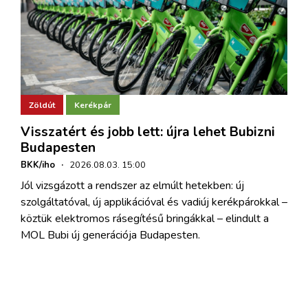
Zöldút
Kerékpár
Visszatért és jobb lett: újra lehet Bubizni
Budapesten
BKK/iho
·
2026.08.03. 15:00
Jól vizsgázott a rendszer az elmúlt hetekben: új
szolgáltatóval, új applikációval és vadiúj kerékpárokkal –
köztük elektromos rásegítésű bringákkal – elindult a
MOL Bubi új generációja Budapesten.