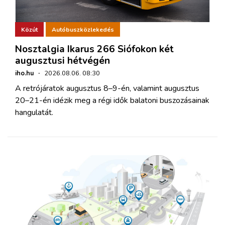
Közút
Autóbuszközlekedés
Nosztalgia Ikarus 266 Siófokon két
augusztusi hétvégén
iho.hu
·
2026.08.06. 08:30
A retrójáratok augusztus 8–9-én, valamint augusztus
20–21-én idézik meg a régi idők balatoni buszozásainak
hangulatát.