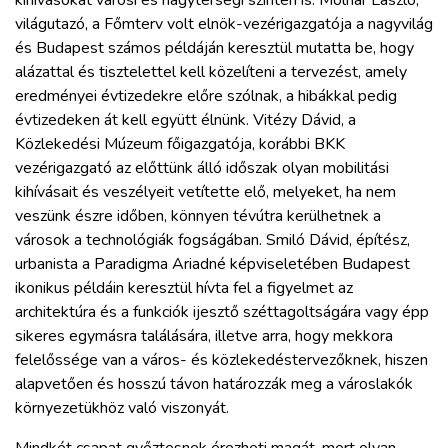
világutazó, a Főmterv volt elnök-vezérigazgatója a nagyvilág
és Budapest számos példáján keresztül mutatta be, hogy
alázattal és tisztelettel kell közelíteni a tervezést, amely
eredményei évtizedekre előre szólnak, a hibákkal pedig
évtizedeken át kell együtt élnünk. Vitézy Dávid, a
Közlekedési Múzeum főigazgatója, korábbi BKK
vezérigazgató az előttünk álló időszak olyan mobilitási
kihívásait és veszélyeit vetítette elő, melyeket, ha nem
veszünk észre időben, könnyen tévútra kerülhetnek a
városok a technológiák fogságában. Smiló Dávid, építész,
urbanista a Paradigma Ariadné képviseletében Budapest
ikonikus példáin keresztül hívta fel a figyelmet az
architektúra és a funkciók ijesztő széttagoltságára vagy épp
sikeres egymásra találására, illetve arra, hogy mekkora
felelőssége van a város- és közlekedéstervezőknek, hiszen
alapvetően és hosszú távon határozzák meg a városlakók
környezetükhöz való viszonyát.
Mindkét csapat győztesnek érezheti magát, mert olyan