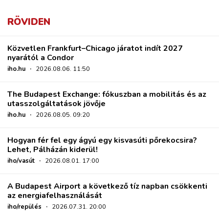
RÖVIDEN
Közvetlen Frankfurt–Chicago járatot indít 2027
nyarától a Condor
iho.hu
·
2026.08.06. 11:50
The Budapest Exchange: fókuszban a mobilitás és az
utasszolgáltatások jövője
iho.hu
·
2026.08.05. 09:20
Hogyan fér fel egy ágyú egy kisvasúti pőrekocsira?
Lehet, Pálházán kiderül!
iho/vasút
·
2026.08.01. 17:00
A Budapest Airport a következő tíz napban csökkenti
az energiafelhasználását
iho/repülés
·
2026.07.31. 20:00