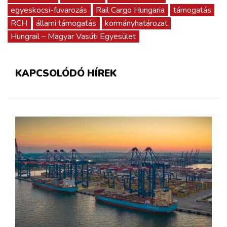
egyeskocsi-fuvarozás
Rail Cargo Hungaria
támogatás
RCH
állami támogatás
kormányhatározat
Hungrail – Magyar Vasúti Egyesület
KAPCSOLÓDÓ HÍREK