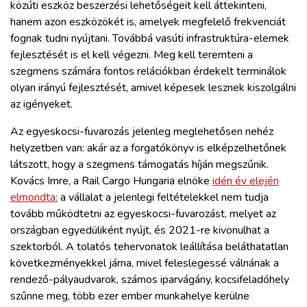
közúti eszköz beszerzési lehetőségeit kell áttekinteni,
hanem azon eszközökét is, amelyek megfelelő frekvenciát
fognak tudni nyújtani. Továbbá vasúti infrastruktúra-elemek
fejlesztését is el kell végezni. Meg kell teremteni a
szegmens számára fontos relációkban érdekelt terminálok
olyan irányú fejlesztését, amivel képesek lesznek kiszolgálni
az igényeket.
Az egyeskocsi-fuvarozás jelenleg meglehetősen nehéz
helyzetben van: akár az a forgatókönyv is elképzelhetőnek
látszott, hogy a szegmens támogatás híján megszűnik.
Kovács Imre, a Rail Cargo Hungaria elnöke
idén év elején
elmondta:
a vállalat a jelenlegi feltételekkel nem tudja
tovább működtetni az egyeskocsi-fuvarozást, melyet az
országban egyedüliként nyújt, és 2021-re kivonulhat a
szektorból. A tolatós tehervonatok leállítása beláthatatlan
következményekkel járna, mivel feleslegessé válnának a
rendező-pályaudvarok, számos iparvágány, kocsifeladóhely
szűnne meg, több ezer ember munkahelye kerülne