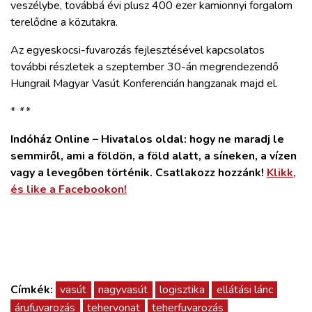
veszélybe, továbbá évi plusz 400 ezer kamionnyi forgalom
terelődne a közutakra.
Az egyeskocsi-fuvarozás fejlesztésével kapcsolatos
további részletek a szeptember 30-án megrendezendő
Hungrail Magyar Vasút Konferencián hangzanak majd el.
*
*
*
Indóház Online – Hivatalos oldal: hogy ne maradj le
semmiről, ami a földön, a föld alatt, a síneken, a vízen
vagy a levegőben történik. Csatlakozz hozzánk!
Klikk,
és like a Facebookon!
Címkék:
vasút
nagyvasút
logisztika
ellátási lánc
árufuvarozás
tehervonat
teherfuvarozás