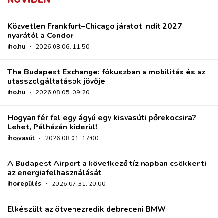
Közvetlen Frankfurt–Chicago járatot indít 2027
nyarától a Condor
iho.hu
·
2026.08.06. 11:50
The Budapest Exchange: fókuszban a mobilitás és az
utasszolgáltatások jövője
iho.hu
·
2026.08.05. 09:20
Hogyan fér fel egy ágyú egy kisvasúti pőrekocsira?
Lehet, Pálházán kiderül!
iho/vasút
·
2026.08.01. 17:00
A Budapest Airport a következő tíz napban csökkenti
az energiafelhasználását
iho/repülés
·
2026.07.31. 20:00
Elkészült az ötvenezredik debreceni BMW