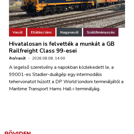
Vasút
Ellátási lánc
Nagyvasút
Szállítmányozás
Hivatalosan is felvették a munkát a GB
Railfreight Class 99-esei
iho/vasút
·
2026.08.08. 14:00
A legelső szerelvény a napokban közlekedett le, a
99001-es Stadler-duálgép egy intermodális
tehervonatot húzott a DP World londoni termináljától a
Maritime Transport Hams Hall-i termináljáig.
RÖVIDEN