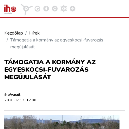
Kezdőlap
Hírek
Támogatja a kormány az egyeskocsi-fuvarozás
VASÚT
megújulását
Kosár megtekintése
TÁMOGATJA A KORMÁNY AZ
KÖZÚT
EGYESKOCSI-FUVAROZÁS
MEGÚJULÁSÁT
REPÜLÉS
iho/vasút
KÖZLEKEDÉSFEJLESZTÉS
2020.07.17. 12:00
ELLÁTÁSI LÁNC