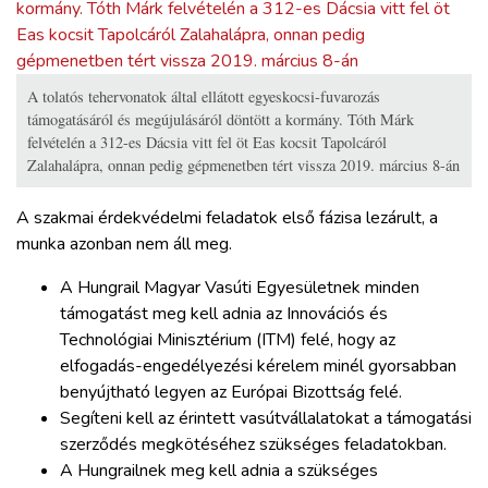
A tolatós tehervonatok által ellátott egyeskocsi-fuvarozás
támogatásáról és megújulásáról döntött a kormány. Tóth Márk
felvételén a 312-es Dácsia vitt fel öt Eas kocsit Tapolcáról
Zalahalápra, onnan pedig gépmenetben tért vissza 2019. március 8-án
A szakmai érdekvédelmi feladatok első fázisa lezárult, a
munka azonban nem áll meg.
A Hungrail Magyar Vasúti Egyesületnek minden
támogatást meg kell adnia az Innovációs és
Technológiai Minisztérium (ITM) felé, hogy az
elfogadás-engedélyezési kérelem minél gyorsabban
benyújtható legyen az Európai Bizottság felé.
Segíteni kell az érintett vasútvállalatokat a támogatási
szerződés megkötéséhez szükséges feladatokban.
A Hungrailnek meg kell adnia a szükséges