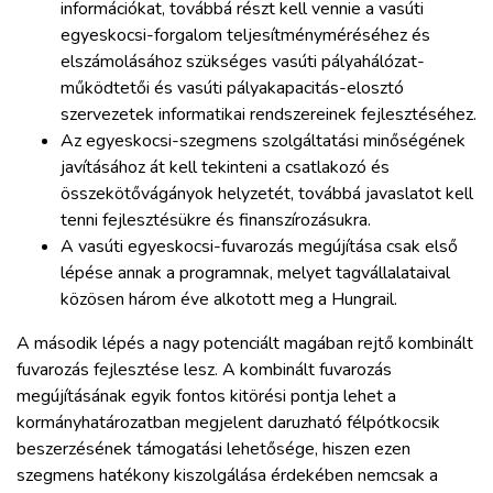
információkat, továbbá részt kell vennie a vasúti
egyeskocsi-forgalom teljesítményméréséhez és
elszámolásához szükséges vasúti pályahálózat-
működtetői és vasúti pályakapacitás-elosztó
szervezetek informatikai rendszereinek fejlesztéséhez.
Az egyeskocsi-szegmens szolgáltatási minőségének
javításához át kell tekinteni a csatlakozó és
összekötővágányok helyzetét, továbbá javaslatot kell
tenni fejlesztésükre és finanszírozásukra.
A vasúti egyeskocsi-fuvarozás megújítása csak első
lépése annak a programnak, melyet tagvállalataival
közösen három éve alkotott meg a Hungrail.
A második lépés a nagy potenciált magában rejtő kombinált
fuvarozás fejlesztése lesz. A kombinált fuvarozás
megújításának egyik fontos kitörési pontja lehet a
kormányhatározatban megjelent daruzható félpótkocsik
beszerzésének támogatási lehetősége, hiszen ezen
szegmens hatékony kiszolgálása érdekében nemcsak a