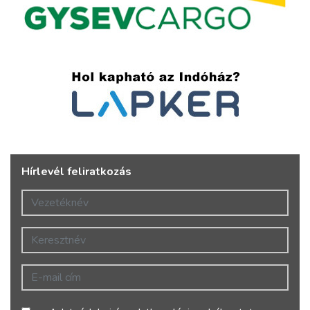
Hírlevél feliratkozás
Vezetéknév
Keresztnév
E-mail cím