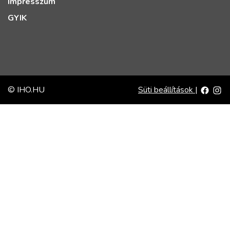
Impresszum
GYIK
© IHO.HU
Süti beállítások
|