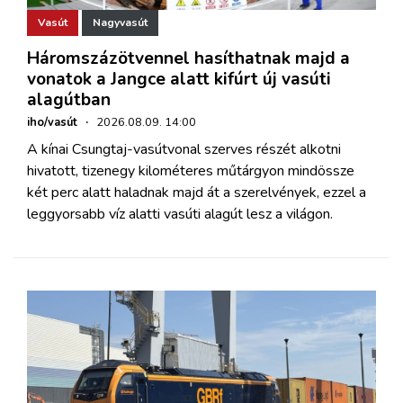
Vasút
Nagyvasút
Háromszázötvennel hasíthatnak majd a
vonatok a Jangce alatt kifúrt új vasúti
alagútban
iho/vasút
·
2026.08.09. 14:00
A kínai Csungtaj-vasútvonal szerves részét alkotni
hivatott, tizenegy kilométeres műtárgyon mindössze
két perc alatt haladnak majd át a szerelvények, ezzel a
leggyorsabb víz alatti vasúti alagút lesz a világon.