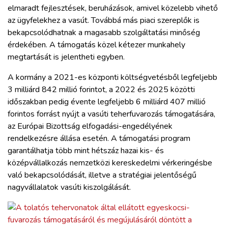
elmaradt fejlesztések, beruházások, amivel közelebb vihető
az ügyfelekhez a vasút. Továbbá más piaci szereplők is
bekapcsolódhatnak a magasabb szolgáltatási minőség
érdekében. A támogatás közel kétezer munkahely
megtartását is jelentheti egyben.
A kormány a 2021-es központi költségvetésből legfeljebb
3 milliárd 842 millió forintot, a 2022 és 2025 közötti
időszakban pedig évente legfeljebb 6 milliárd 407 millió
forintos forrást nyújt a vasúti teherfuvarozás támogatására,
az Európai Bizottság elfogadási-engedélyének
rendelkezésre állása esetén. A támogatási program
garantálhatja több mint hétszáz hazai kis- és
középvállalkozás nemzetközi kereskedelmi vérkeringésbe
való bekapcsolódását, illetve a stratégiai jelentőségű
nagyvállalatok vasúti kiszolgálását.