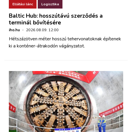
Ellátási lánc
Logisztika
Baltic Hub: hosszútávú szerződés a
terminál bővítésére
iho.hu
·
2026.08.09. 12:00
Hétszázötven méter hosszú tehervonatoknak építenek
ki a konténer-átrakodón vágányzatot.