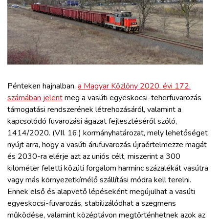
ZÖLDÚT
HAJÓZÁS
BLOG
Pénteken hajnalban,
a Magyar Közlöny 2020. évi 172.
ARCHÍVUM
számában jelent
meg a vasúti egyeskocsi-teherfuvarozás
támogatási rendszerének létrehozásáról, valamint a
WEBSHOP
kapcsolódó fuvarozási ágazat fejlesztéséről szóló,
1414/2020. (VII. 16.) kormányhatározat, mely lehetőséget
nyújt arra, hogy a vasúti árufuvarozás újraértelmezze magát
BELÉPÉS
és 2030-ra elérje azt az uniós célt, miszerint a 300
kilométer feletti közúti forgalom harminc százalékát vasútra
REGISZTRÁCIÓ
vagy más környezetkímélő szállítási módra kell terelni.
Ennek első és alapvető lépéseként megújulhat a vasúti
egyeskocsi-fuvarozás, stabilizálódhat a szegmens
működése, valamint középtávon megtörténhetnek azok az