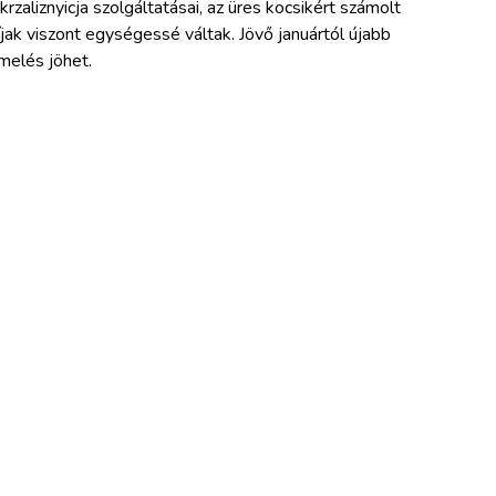
krzaliznyicja szolgáltatásai, az üres kocsikért számolt
íjak viszont egységessé váltak. Jövő januártól újabb
melés jöhet.