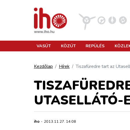
VASÚT
VASÚT
KÖZÚT
REPÜLÉS
KÖZLE
KÖZÚT
Kezdőlap
Hírek
Tiszafüredre tart az Utasel
REPÜLÉS
TISZAFÜREDRE
UTASELLÁTÓ-E
KÖZLEKEDÉSFEJLESZTÉS
ELLÁTÁSI LÁNC
iho
·
2013.11.27. 14:08