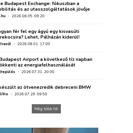
e Budapest Exchange: fókuszban a
bilitás és az utasszolgáltatások jövője
.hu
·
2026.08.05. 09:20
gyan fér fel egy ágyú egy kisvasúti
rekocsira? Lehet, Pálházán kiderül!
/vasút
·
2026.08.01. 17:00
Budapest Airport a következő tíz napban
ökkenti az energiafelhasználását
o/repülés
·
2026.07.31. 20:00
készült az ötvenezredik debreceni BMW
I/iho
·
2026.07.29. 09:50
Még több hír