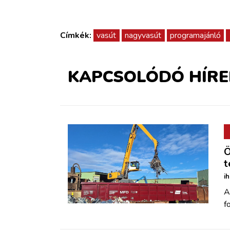
Címkék:
vasút
nagyvasút
programajánló
KAPCSOLÓDÓ HÍRE
Ö
t
i
A
f