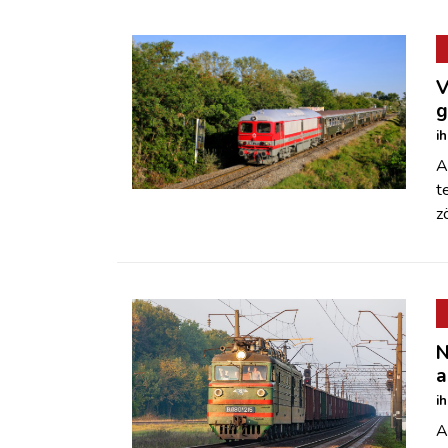
V
g
i
A
t
z
N
a
i
A