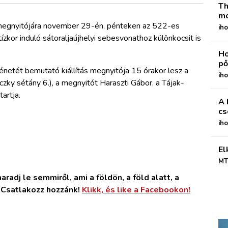
Th
mo
egnyitójára november 29-én, pénteken az 522-es
iho
ízkor induló sátoraljaújhelyi sebesvonathoz különkocsit is
Ho
pő
énetét bemutató kiállítás megnyitója 15 órakor lesz a
iho
czky sétány 6.), a megnyitót Haraszti Gábor, a Tájak-
artja.
A 
cs
ih
El
MT
radj le semmiről, ami a földön, a föld alatt, a
. Csatlakozz hozzánk!
Klikk, és like a Facebookon!