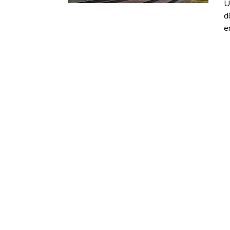
U
d
e