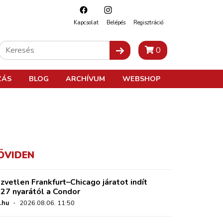
Kapcsolat
Belépés
Regisztráció
0
ZÁS
BLOG
ARCHÍVUM
WEBSHOP
ÖVIDEN
zvetlen Frankfurt–Chicago járatot indít
27 nyarától a Condor
.hu
·
2026.08.06. 11:50