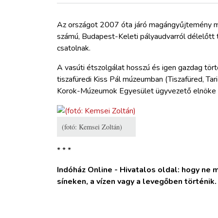
ZÖLDÚT
Az országot 2007 óta járó magángyűjtemény m
HAJÓZÁS
számú, Budapest-Keleti pályaudvarról délelőtt t
csatolnak.
BLOG
A vasúti étszolgálat hosszú és igen gazdag tört
tiszafüredi Kiss Pál múzeumban (Tiszafüred, Tari
ARCHÍVUM
Korok-Múzeumok Egyesület ügyvezető elnöke t
WEBSHOP
(fotó: Kemsei Zoltán)
BELÉPÉS
* * *
Indóház Online - Hivatalos oldal: hogy ne ma
REGISZTRÁCIÓ
síneken, a vízen vagy a levegőben történik