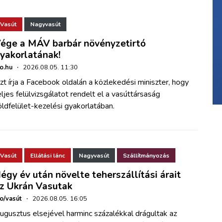
Vasút
Nagyvasút
ége a MÁV barbár növényzetirtó
yakorlatának!
ho.hu
·
2026.08.05. 11:30
zt írja a Facebook oldalán a közlekedési miniszter, hogy
eljes felülvizsgálatot rendelt el a vasúttársaság
öldfelület-kezelési gyakorlatában.
Vasút
Ellátási lánc
Nagyvasút
Szállítmányozás
égy év után növelte teherszállítási árait
z Ukrán Vasutak
ho/vasút
·
2026.08.05. 16:05
ugusztus elsejével harminc százalékkal drágultak az