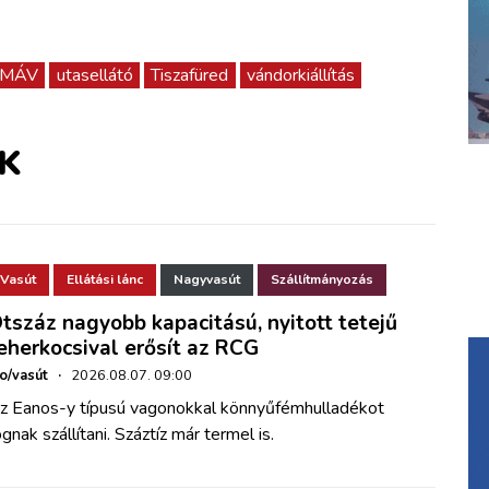
MÁV
utasellátó
Tiszafüred
vándorkiállítás
K
Vasút
Ellátási lánc
Nagyvasút
Szállítmányozás
tszáz nagyobb kapacitású, nyitott tetejű
eherkocsival erősít az RCG
ho/vasút
·
2026.08.07. 09:00
z Eanos-y típusú vagonokkal könnyűfémhulladékot
ognak szállítani. Száztíz már termel is.