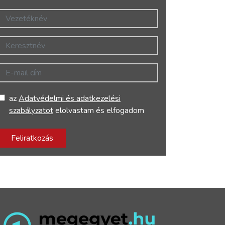
Vezetéknév
Keresztnév
E-mail cím
az
Adatvédelmi és adatkezelési
szabályzatot
elolvastam és elfogadom
Feliratkozás