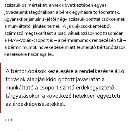
százalékos mértékét, ennek következtében egyes
jövedelemkategóriákban a bérek egymásra torlódhatnak,
ugyanakkor január 1-jétől négy százalékponttal csökkennek
a munkáltatói járulék terhek. A járulékcsökkentésből
származó megtakarítást a piaci vállalkozásokhoz hasonlóan
a MÁV-Volán-csoport is – a bérminimumok rendezésén túl –
a bérminimumok növekedése miatt felmerülő bértorlódások
kezelésére használja fel.
A bértorlódások kezelésére a rendelkezésre álló
források alapján kidolgozott javaslatát a
munkáltató a csoport szintű érdekegyeztető
tárgyalásokon a következő hetekben egyezteti
az érdekképviseletekkel.
* * *