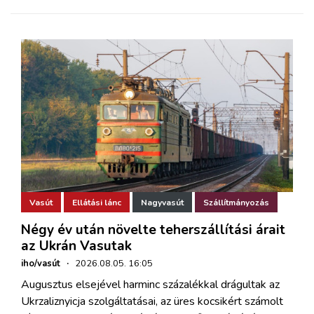
Vasút
Ellátási lánc
Nagyvasút
Szállítmányozás
Négy év után növelte teherszállítási árait
az Ukrán Vasutak
iho/vasút
·
2026.08.05. 16:05
Augusztus elsejével harminc százalékkal drágultak az
Ukrzaliznyicja szolgáltatásai, az üres kocsikért számolt