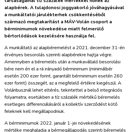
társaságainál tíz százalék mértékkel nőnek az
ZÖLDÚT
alapbérek. A tulajdonosi joggyakorló jóváhagyásával
a munkáltatói járulékterhek csökkentéséből
HAJÓZÁS
származó megtakarítást a MÁV-Volán csoport a
bérminimumok növekedése miatt felmerülő
bértorlódások kezelésére használja fel.
BLOG
A munkáltató az alapbéremelést a 2021. december 31-én
ARCHÍVUM
érvényes besorolás szerinti alapbérekre hajtja végre.
Amennyiben a béremelés után a munkavállaló besorolási
bére nem éri el a rá irányadó bérminimum (minimálbér
WEBSHOP
esetén 200 ezer forint, garantált bérminimum esetén 260
ezer forint) összegét, az a megfelelő értékre kiegészül. A
BELÉPÉS
Volánbusznál lehet eltérés, tekintettel a belső integrációs
folyamatra, esetükben a tíz százalék mértékű béremelés
esetleges differenciálásáról a kollektív szerződést kötő
REGISZTRÁCIÓ
feleknek kell megállapodniuk.
A bérminimumok 2022. január 1-jei növekedésének
mértéke meghaladja a bérmegállapodás szerinti béremelés