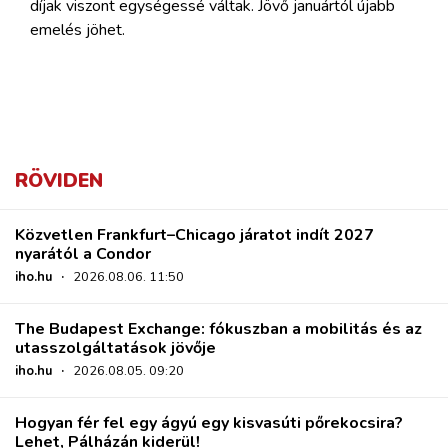
díjak viszont egységessé váltak. Jövő januártól újabb
emelés jöhet.
RÖVIDEN
Közvetlen Frankfurt–Chicago járatot indít 2027
nyarától a Condor
iho.hu
·
2026.08.06. 11:50
The Budapest Exchange: fókuszban a mobilitás és az
utasszolgáltatások jövője
iho.hu
·
2026.08.05. 09:20
Hogyan fér fel egy ágyú egy kisvasúti pőrekocsira?
Lehet, Pálházán kiderül!