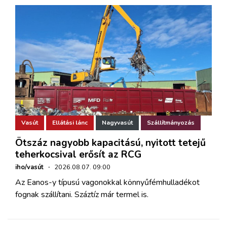
Vasút
Ellátási lánc
Nagyvasút
Szállítmányozás
Ötszáz nagyobb kapacitású, nyitott tetejű
teherkocsival erősít az RCG
iho/vasút
·
2026.08.07. 09:00
Az Eanos-y típusú vagonokkal könnyűfémhulladékot
fognak szállítani. Száztíz már termel is.