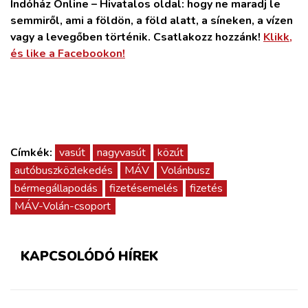
Indóház Online – Hivatalos oldal: hogy ne maradj le
semmiről, ami a földön, a föld alatt, a síneken, a vízen
vagy a levegőben történik. Csatlakozz hozzánk!
Klikk,
és like a Facebookon!
Címkék:
vasút
nagyvasút
közút
autóbuszközlekedés
MÁV
Volánbusz
bérmegállapodás
fizetésemelés
fizetés
MÁV-Volán-csoport
KAPCSOLÓDÓ HÍREK