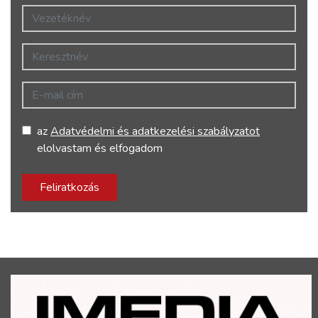
Vezetéknév
Keresztnév
E-mail cím
az
Adatvédelmi és adatkezelési szabályzatot
elolvastam és elfogadom
Feliratkozás