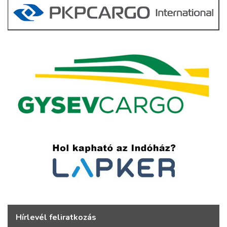
Hírlevél feliratkozás