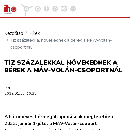
Kezdőlap
Hírek
Tíz százalékkal növekednek a bérek a MÁV-Volán-
VASÚT
csoportnál
Kosár megtekintése
TÍZ SZÁZALÉKKAL NÖVEKEDNEK A
KÖZÚT
BÉREK A MÁV-VOLÁN-CSOPORTNÁL
REPÜLÉS
iho
2022.01.13. 10:35
KÖZLEKEDÉSFEJLESZTÉS
ELLÁTÁSI LÁNC
A hároméves bérmegállapodásnak megfelelően
2022. január 1-jétől a MÁV-Volán-csoport