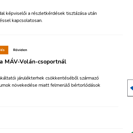
al képviselői a részletkérdések tisztázása után
éssel kapcsolatosan.
dés
Röviden
k a MÁV-Volán-csoportnál
nkáltatói járulékterhek csökkentéséből származó
umok növekedése miatt felmerülő bértorlódások