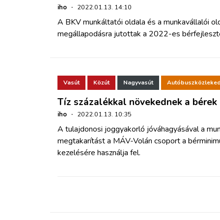
iho
·
2022.01.13. 14:10
A BKV munkáltatói oldala és a munkavállalói old
megállapodásra jutottak a 2022-es bérfejleszt
Vasút
Közút
Nagyvasút
Autóbuszközleke
Tíz százalékkal növekednek a bére
iho
·
2022.01.13. 10:35
A tulajdonosi joggyakorló jóváhagyásával a mu
megtakarítást a MÁV-Volán csoport a bérminim
kezelésére használja fel.