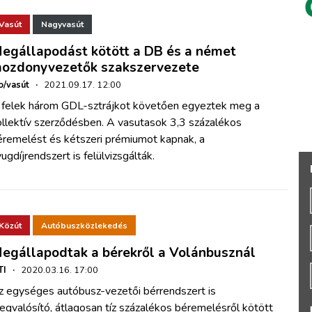
Vasút
Nagyvasút
egállapodást kötött a DB és a német
ozdonyvezetők szakszervezete
o/vasút
·
2021.09.17. 12:00
 felek három GDL-sztrájkot követően egyeztek meg a
ollektív szerződésben. A vasutasok 3,3 százalékos
éremelést és kétszeri prémiumot kapnak, a
ugdíjrendszert is felülvizsgálták.
Közút
Autóbuszközlekedés
egállapodtak a bérekről a Volánbusznál
TI
·
2020.03.16. 17:00
z egységes autóbusz-vezetői bérrendszert is
gvalósító, átlagosan tíz százalékos béremelésről kötött