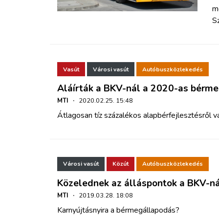
m
S
Vasút
Városi vasút
Autóbuszközlekedés
Aláírták a BKV-nál a 2020-as bérm
MTI
·
2020.02.25. 15:48
Átlagosan tíz százalékos alapbérfejlesztésről v
Városi vasút
Közút
Autóbuszközlekedés
Közelednek az álláspontok a BKV-n
MTI
·
2019.03.28. 18:08
Karnyújtásnyira a bérmegállapodás?