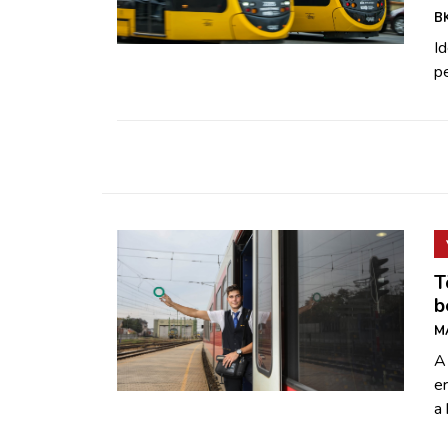
ZÖLDÚT
BK
I
HAJÓZÁS
pe
BLOG
ARCHÍVUM
WEBSHOP
T
BELÉPÉS
b
M
A
REGISZTRÁCIÓ
e
a 