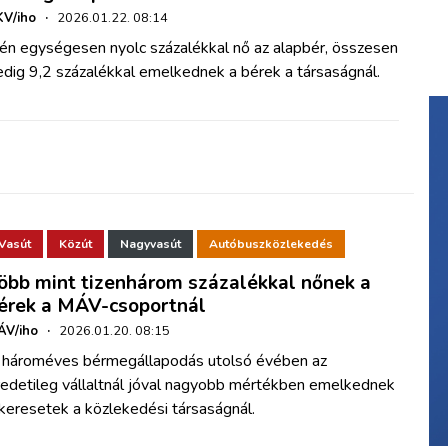
V/iho
·
2026.01.22. 08:14
dén egységesen nyolc százalékkal nő az alapbér, összesen
dig 9,2 százalékkal emelkednek a bérek a társaságnál.
Vasút
Közút
Nagyvasút
Autóbuszközlekedés
öbb mint tizenhárom százalékkal nőnek a
érek a MÁV-csoportnál
ÁV/iho
·
2026.01.20. 08:15
 hároméves bérmegállapodás utolsó évében az
redetileg vállaltnál jóval nagyobb mértékben emelkednek
keresetek a közlekedési társaságnál.