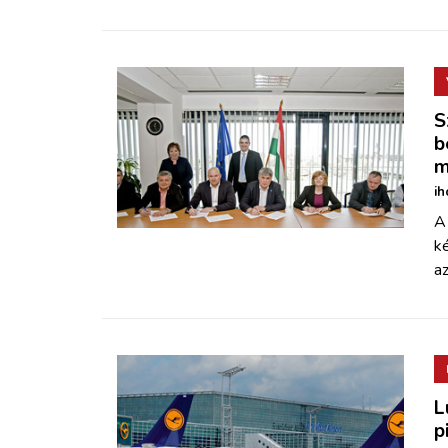
S
b
m
ih
A
k
az
L
p