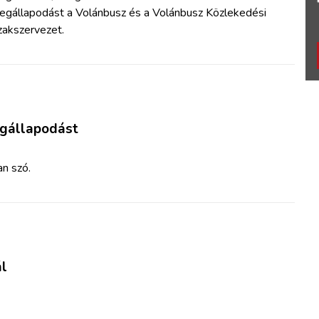
egállapodást a Volánbusz és a Volánbusz Közlekedési
zakszervezet.
egállapodást
an szó.
ál