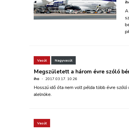
ih
A
s
b
pi
Vasút
Nagyvasút
Megszületett a három évre szóló b
iho
·
2017.03.17. 10:26
Hosszú idő óta nem volt példa több évre szóló 
alelnöke.
Vasút