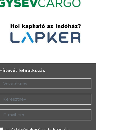
Hírlevél feliratkozás
Vezetéknév
Keresztnév
E-mail cím
az
Adatvédelmi és adatkezelési