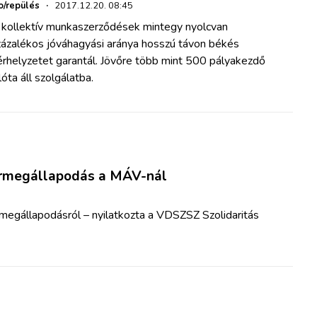
o/repülés
·
2017.12.20. 08:45
 kollektív munkaszerződések mintegy nyolcvan
zázalékos jóváhagyási aránya hosszú távon békés
érhelyzetet garantál. Jövőre több mint 500 pályakezdő
lóta áll szolgálatba.
érmegállapodás a MÁV-nál
megállapodásról – nyilatkozta a VDSZSZ Szolidaritás