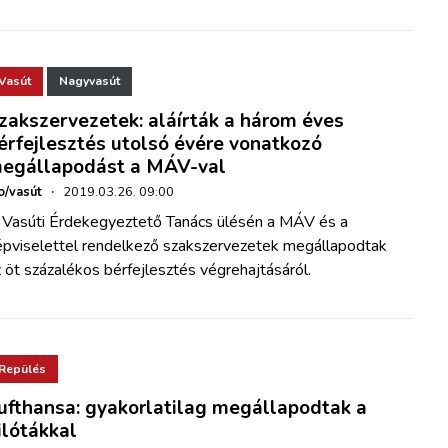
Vasút
Nagyvasút
zakszervezetek: aláírták a három éves
érfejlesztés utolsó évére vonatkozó
egállapodást a MÁV-val
o/vasút
·
2019.03.26. 09:00
 Vasúti Érdekegyeztető Tanács ülésén a MÁV és a
épviselettel rendelkező szakszervezetek megállapodtak
 öt százalékos bérfejlesztés végrehajtásáról.
Repülés
ufthansa: gyakorlatilag megállapodtak a
ilótákkal