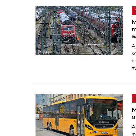
M
m
ih
A
k
b
ny
M
M
A
me