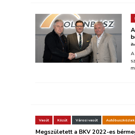
A
b
ih
A
s
mu
Vasút
Közút
Városi vasút
Autóbuszközle
Megszületett a BKV 2022-es bérme