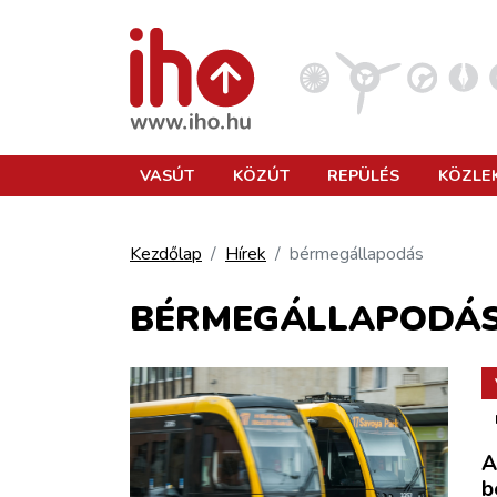
VASÚT
VASÚT
KÖZÚT
REPÜLÉS
KÖZLE
KÖZÚT
Kezdőlap
Hírek
bérmegállapodás
REPÜLÉS
BÉRMEGÁLLAPODÁ
KÖZLEKEDÉSFEJLESZTÉS
ELLÁTÁSI LÁNC
A
b