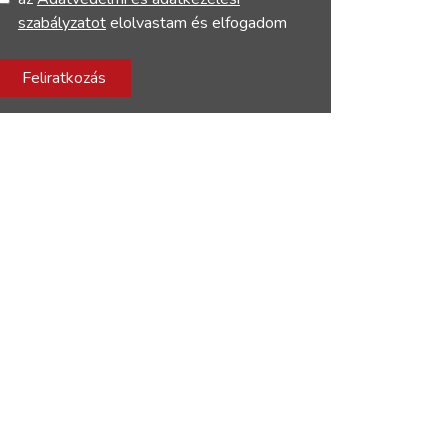
szabályzatot
elolvastam és elfogadom
Feliratkozás