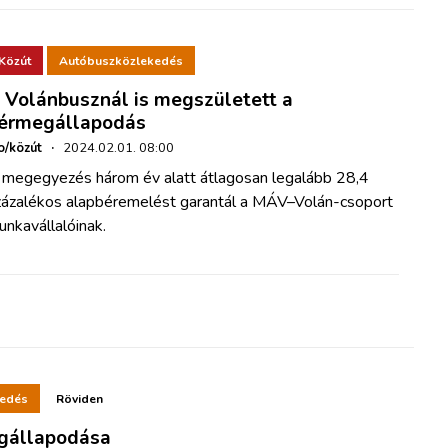
Közút
Autóbuszközlekedés
 Volánbusznál is megszületett a
érmegállapodás
o/közút
·
2024.02.01. 08:00
 megegyezés három év alatt átlagosan legalább 28,4
zázalékos alapbéremelést garantál a MÁV–Volán-csoport
nkavállalóinak.
kedés
Röviden
gállapodása