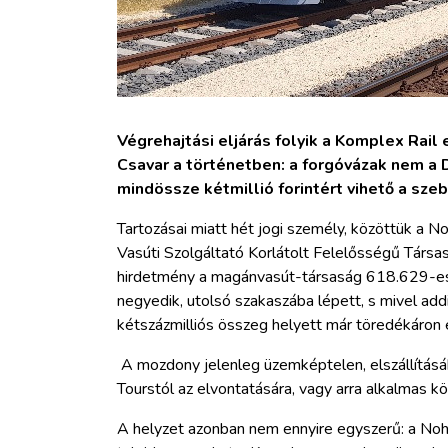
Végrehajtási eljárás folyik a Komplex Rail 
Csavar a történetben: a forgóvázak nem a D
mindössze kétmillió forintért vihető a sze
Tartozásai miatt hét jogi személy, közöttük a
Vasúti Szolgáltató Korlátolt Felelősségű Társa
hirdetmény a magánvasút-társaság 618.629-es
negyedik, utolsó szakaszába lépett, s mivel add
kétszázmilliós összeg helyett már töredékáron e
A mozdony jelenleg üzemképtelen, elszállításá
Tourstól az elvontatására, vagy arra alkalmas k
A helyzet azonban nem ennyire egyszerű: a No