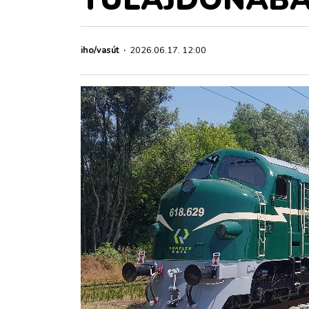
ZÖLDÚT
HAJÓZÁS
iho/vasút
·
2026.06.17. 12:00
BLOG
ARCHÍVUM
WEBSHOP
BELÉPÉS
REGISZTRÁCIÓ