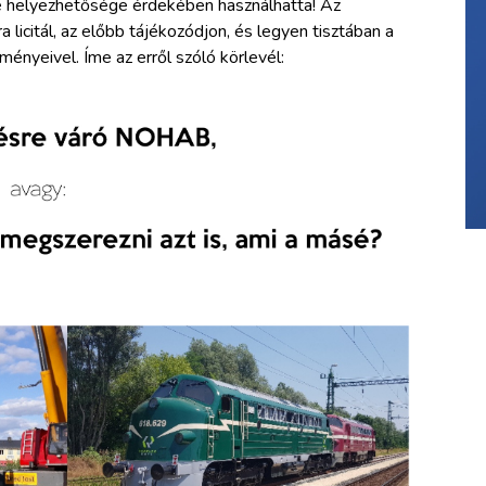
 helyezhetősége érdekében használhatta! Az
a licitál, az előbb tájékozódjon, és legyen tisztában a
ényeivel. Íme az erről szóló körlevél: