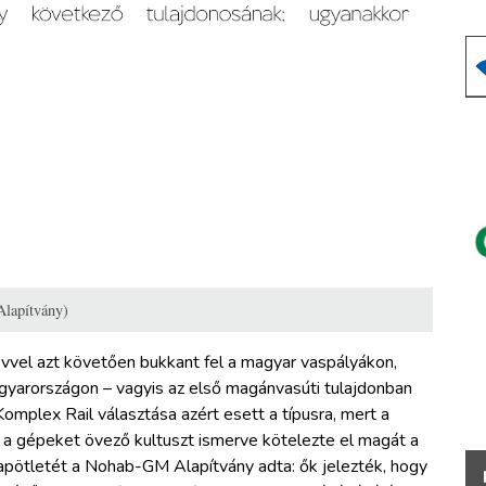
lapítvány)
vvel azt követően bukkant fel a magyar vaspályákon,
arországon – vagyis az első magánvasúti tulajdonban
Komplex Rail választása azért esett a típusra, mert a
 a gépeket övező kultuszt ismerve kötelezte el magát a
pötletét a Nohab-GM Alapítvány adta: ők jelezték, hogy