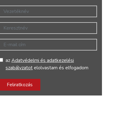
Vezetéknév
Keresztnév
E-mail cím
az
Adatvédelmi és adatkezelési
szabályzatot
elolvastam és elfogadom
Feliratkozás