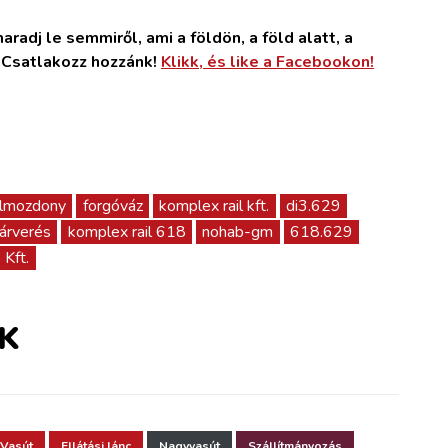
radj le semmiről, ami a földön, a föld alatt, a
. Csatlakozz hozzánk!
Klikk, és like a Facebookon!
elmozdony
forgóváz
komplex rail kft.
di3.629
árverés
komplex rail 618
nohab-gm
618.629
 Kft.
K
Vasút
Ellátási lánc
Nagyvasút
Szállítmányozás