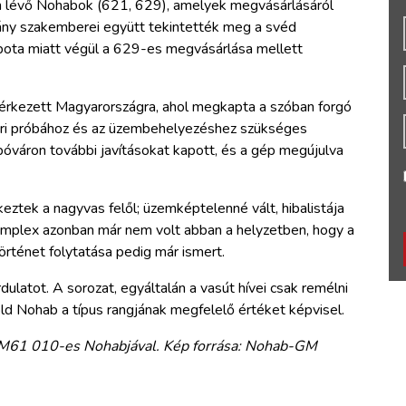
 lévő Nohabok (621, 629), amelyek megvásárlásáról
tvány szakemberei együtt tekintették meg a svéd
pota miatt végül a 629-es megvásárlása mellett
érkezett Magyarországra, ahol megkapta a szóban forgó
dőri próbához és az üzembehelyezéshez szükséges
óváron további javításokat kapott, és a gép megújulva
eztek a nagyvas felől; üzemképtelenné vált, hibalistája
 Komplex azonban már nem volt abban a helyzetben, hogy a
történet folytatása pedig már ismert.
dulatot. A sorozat, egyáltalán a vasút hívei csak remélni
öld Nohab a típus rangjának megfelelő értéket képvisel.
y M61 010-es Nohabjával. Kép forrása: Nohab-GM