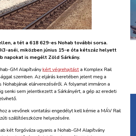
ellen, a tét a 618 629-es Nohab további sorsa.
i3-aséi, miközben június 15-e óta kétszáz helyett
bb napokat is megélt Zöld Sárkány.
 Nohab-GM Alapítvány
kért végrehajtást
a Komplex Rail
sággal szemben. Az eljárás keretében jelent meg a
 Nohabjának elárverezéséről. A folyamat immáron a
ig senki sem jelentkezett a Sárkányért, a gép az eredeti
lvihető.
hoz a vevőnek vontatási engedélyt kell kérnie a MÁV Rail
özúti szállítóeszközre helyezésére.
hab két forgóváza ugyanis a Nohab-GM Alapítvány