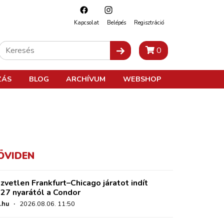
Kapcsolat
Belépés
Regisztráció
0
ZÁS
BLOG
ARCHÍVUM
WEBSHOP
ÖVIDEN
zvetlen Frankfurt–Chicago járatot indít
27 nyarától a Condor
.hu
·
2026.08.06. 11:50