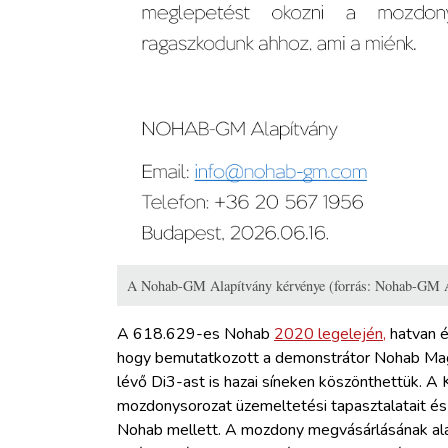
A Nohab-GM Alapítvány kérvénye (forrás: Nohab-GM A
A 618.629-es Nohab
2020 legelején,
hatvan é
hogy bemutatkozott a demonstrátor Nohab Magy
lévő Di3-ast is hazai síneken köszönthettük. A 
mozdonysorozat üzemeltetési tapasztalatait és
Nohab mellett. A mozdony megvásárlásának ala