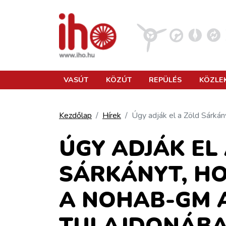
VASÚT
VASÚT
KÖZÚT
REPÜLÉS
KÖZLE
KÖZÚT
Kezdőlap
Hírek
Úgy adják el a Zöld Sárká
REPÜLÉS
ÚGY ADJÁK EL
SÁRKÁNYT, H
KÖZLEKEDÉSFEJLESZTÉS
A NOHAB-GM 
ELLÁTÁSI LÁNC
TULAJDONÁBA