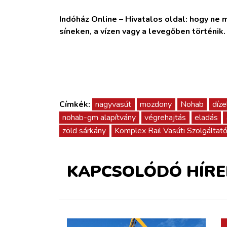
Indóház Online – Hivatalos oldal: hogy ne ma
síneken, a vízen vagy a levegőben történik
Címkék:
nagyvasút
mozdony
Nohab
díz
nohab-gm alapítvány
végrehajtás
eladás
zöld sárkány
Komplex Rail Vasúti Szolgáltató
KAPCSOLÓDÓ HÍRE