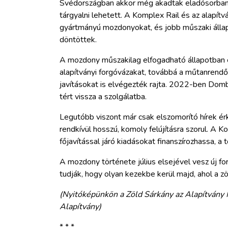
Svédországban akkor még akadtak eladósorban
tárgyalni lehetett. A Komplex Rail és az alapí
gyártmányú mozdonyokat, és jobb műszaki álla
döntöttek.
A mozdony műszakilag elfogadható állapotban 
alapítványi forgóvázakat, továbbá a műtanren
javításokat is elvégezték rajta. 2022-ben Domb
tért vissza a szolgálatba.
Legutóbb viszont már csak elszomorító hírek érk
rendkívül hosszú, komoly felújításra szorul. A
főjavítással járó kiadásokat finanszírozhassa, a 
A mozdony története július elsejével vesz új for
tudják, hogy olyan kezekbe kerül majd, ahol a z
(Nyitóképünkön a Zöld Sárkány az Alapítván
Alapítvány)
* * *