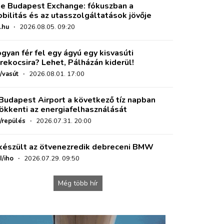
e Budapest Exchange: fókuszban a
bilitás és az utasszolgáltatások jövője
.hu
·
2026.08.05. 09:20
gyan fér fel egy ágyú egy kisvasúti
rekocsira? Lehet, Pálházán kiderül!
/vasút
·
2026.08.01. 17:00
Budapest Airport a következő tíz napban
ökkenti az energiafelhasználását
o/repülés
·
2026.07.31. 20:00
készült az ötvenezredik debreceni BMW
I/iho
·
2026.07.29. 09:50
Még több hír