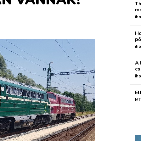
Th
mo
iho
Ho
pő
iho
A 
cs
ih
El
MT