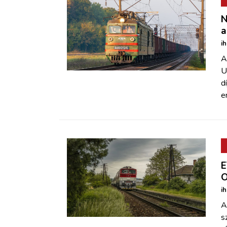
N
a
i
A
U
d
e
E
O
i
A
s