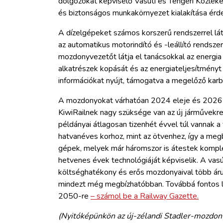
dolgozókat képviselő Vasúti és Tengeri Közle
és biztonságos munkakörnyezet kialakítása érd
A dízelgépeket számos korszerű rendszerrel lát
az automatikus motorindító és -leállító rendsze
mozdonyvezetőt látja el tanácsokkal az energia
alkatrészek kopását és az energiateljesítményt k
információkat nyújt, támogatva a megelőző karb
A mozdonyokat várhatóan 2024 eleje és 2026 kö
KiwiRailnek nagy szüksége van az új járművekre,
példányai átlagosan tizenhét évvel túl vannak a
hatvanéves korhoz, mint az ötvenhez, így a meg
gépek, melyek már háromszor is átestek komplett
hetvenes évek technológiáját képviselik. A vas
költséghatékony és erős mozdonyaival több árut 
mindezt még megbízhatóbban. Továbbá fontos l
2050-re
– számol be a Railway Gazette.
(Nyitóképünkön az új-zélandi Stadler-mozdonyo