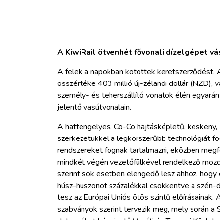
A KiwiRail ötvenhét fővonali dízelgépet vás
A felek a napokban kötöttek keretszerződést. 
összértéke 403 millió új-zélandi dollár (NZD), va
személy- és teherszállító vonatok élén egyaránt 
jelentő vasútvonalain.
A hattengelyes, Co-Co hajtásképletű, kesken
szerkezetükkel a legkorszerűbb technológiát fog
rendszereket fognak tartalmazni, eközben megfe
mindkét végén vezetőfülkével rendelkező mozdo
szerint sok esetben elengedő lesz ahhoz, hogy 
húsz–huszonöt százalékkal csökkentve a szén-d
tesz az Európai Uniós ötös szintű előírásainak. 
szabványok szerint tervezik meg, mely során a St