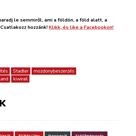
radj le semmiről, ami a földön, a föld alatt, a
. Csatlakozz hozzánk!
Klikk, és like a Facebookon!
ítés
Stadler
mozdonybeszerzés
land
kiwirail
K
Vasút
Ellátási lánc
Nagyvasút
Szállítmányozás