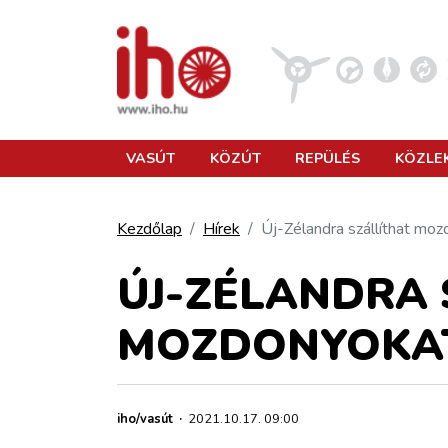
VASÚT
VASÚT
KÖZÚT
REPÜLÉS
KÖZLE
KÖZÚT
Kezdőlap
Hírek
Új-Zélandra szállíthat moz
REPÜLÉS
ÚJ-ZÉLANDRA 
MOZDONYOKAT
KÖZLEKEDÉSFEJLESZTÉS
ELLÁTÁSI LÁNC
iho/vasút
·
2021.10.17. 09:00