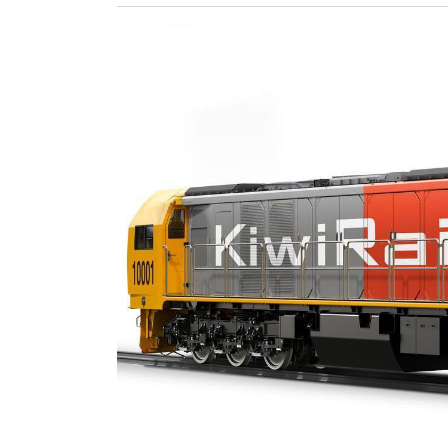
ZÖLDÚT
HAJÓZÁS
BLOG
ARCHÍVUM
WEBSHOP
BELÉPÉS
REGISZTRÁCIÓ