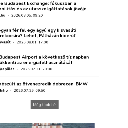
e Budapest Exchange: fókuszban a
bilitás és az utasszolgáltatások jövője
.hu
·
2026.08.05. 09:20
gyan fér fel egy ágyú egy kisvasúti
rekocsira? Lehet, Pálházán kiderül!
/vasút
·
2026.08.01. 17:00
Budapest Airport a következő tíz napban
ökkenti az energiafelhasználását
o/repülés
·
2026.07.31. 20:00
készült az ötvenezredik debreceni BMW
I/iho
·
2026.07.29. 09:50
Még több hír