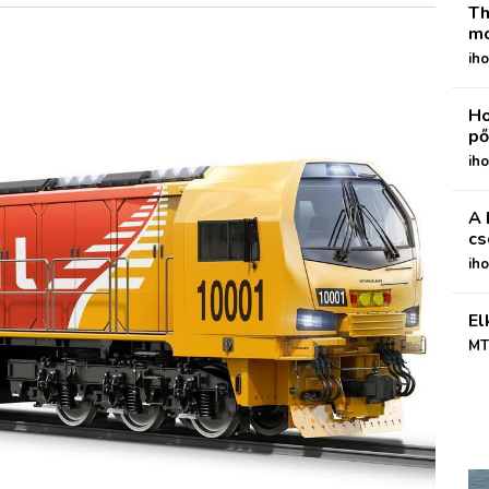
Th
mo
iho
Ho
pő
iho
A 
cs
ih
El
MT