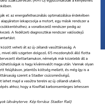
kedési Szakszervezet (RMTU) együttműködik a kényelmes
ekében.
ják el: az energiafelhasználás optimalizálása érdekében
r alapjáraton lekapcsolja a motort, egy másik rendszer a
 csökkentéséhez, a vonatkezelő rendszer pedig az
ezeli. A fedélzeti diagnosztikai rendszer valósidejű
antartást.
zött veheti át az új-zélandi vasúttársaság. A
 mivel déli szigeten dolgozó, 65 mozdonyból álló flotta
 tervezett élettartamukon, némelyik már közelebb áll a
bízhatóságuk is hagy kívánnivalót maga után. Vannak olyan
 felújításon, jelentős költség mellett, és még így is a
úttársaság szerint a Stadler csúcsminőségű,
lehet majd a vasútra terelni az új-zélandi utakról,
épés ahhoz, hogy a KiwiRail karbonsemleges lehessen
k látványterve. Kép forrása: Stadler Rail)