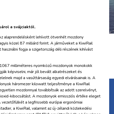
árol a svájciaktól.
Az alaprendelésként lehívott ötvenhét mozdony
gyis közel 87 milliárd forint. A járműveket a KiwiRail
használni fogja a szigetország déli részének kihívást
y, 1067 milliméteres nyomközű mozdonyok monokokk
ják képviselni, már jól bevált alkatrészeket és
lelnek majd a vasúttársaság egyedi elvárásainak is. A
nyok háromezer kilowatt teljesítménye a KiwiRail
egyetlen mozdonnyal továbbítsák az adott szerelvényt,
ioxid-kibocsátást. A mozdonyok emissziós értéke eleget
A vezetőfülkét a legfrissebb európai ergonómiai
adler, a KiwiRail, valamint az új-zélandi közlekedési