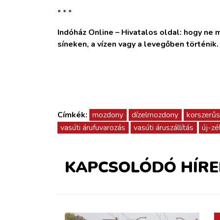
* * *
Indóház Online – Hivatalos oldal: hogy ne ma
síneken, a vízen vagy a levegőben történik
Címkék:
mozdony
dízelmozdony
korszerűs
vasúti árufuvarozás
vasúti áruszállítás
új-zé
KAPCSOLÓDÓ HÍRE