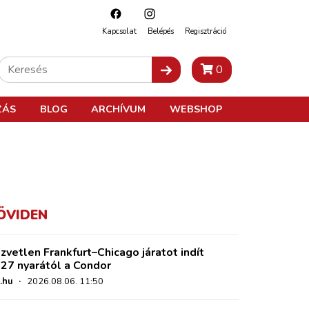
Kapcsolat
Belépés
Regisztráció
0
ZÁS
BLOG
ARCHÍVUM
WEBSHOP
ÖVIDEN
zvetlen Frankfurt–Chicago járatot indít
27 nyarától a Condor
.hu
·
2026.08.06. 11:50