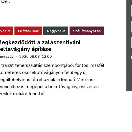
észe”.
Vasút
Ellátási lánc
Nagyvasút
Szállítmányozás
egkezdődött a zalaszentiváni
eltavágány építése
ho/vasút
·
2026.08.03. 12:00
 tranzit teherszállítás szempontjából fontos, másfél
ilométeres összekötővágányon felül egy új
egállóhelyet is létrehoznak, a leendő Metrans-
erminálhoz is megépül a bekötővágány, összesen
izenkétmilliárd forintból.