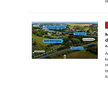
r
M
d
i
A
k
m
t
t