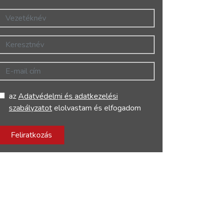
Vezetéknév
Keresztnév
E-mail cím
az
Adatvédelmi és adatkezelési
szabályzatot
elolvastam és elfogadom
Feliratkozás