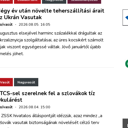
égy év után növelte teherszállítási árait
z Ukrán Vasutak
ho/vasút
·
2026.08.05. 16:05
ugusztus elsejével harminc százalékkal drágultak az
krzaliznyicja szolgáltatásai, az üres kocsikért számolt
íjak viszont egységessé váltak. Jövő januártól újabb
melés jöhet.
Vasút
Nagyvasút
TCS-sel szerelnek fel a szlovákok tíz
kulárést
ho/vasút
·
2026.08.04. 15:00
 ZSSK hivatalos álláspontját idézzük, azaz mindez „a
zlovák vasutak biztonságának növelését célzó terv