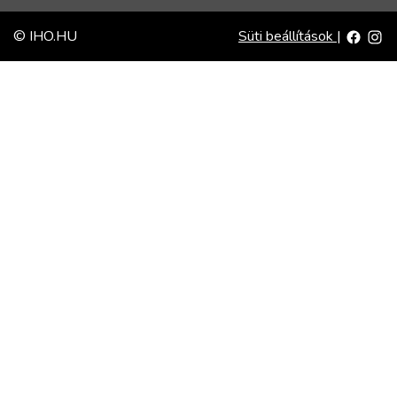
© IHO.HU
Süti beállítások
|