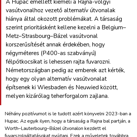
A Hupac emellett kiemeli a Rajna-völgyi
vasútvonalhoz vezető alternatív útvonalak
hiánya által okozott problémákat. A társaság
szerint prioritásként kellene kezelni a Belgium–
Metz–Strasbourg–Bázel vasútvonal
korszerűsítését annak érdekében, hogy
négyméteres (P400-as szabványú)
félpótkocsikat is lehessen rajta fuvarozni.
Németországban pedig az emberek azt kérték,
hogy egy olyan alternatív vasútvonalat
építsenek ki Wiesbaden és Neuwied között,
melyen kizárólag teherforgalom zajlana.
Néhány pozitívumot is le tudott azért könyvelni 2023-ban a
Hupac. Az egyik ilyen, hogy a társaság a Rajna bal partján, a
Worth–Lauterbourg–Bázel útvonalon kezdett el
fuvarszolgáltatásokat nyújtani. Ezek a műveletek továbbra