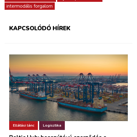
intermodális forgalom
KAPCSOLÓDÓ HÍREK
Ellátási lánc
Logisztika