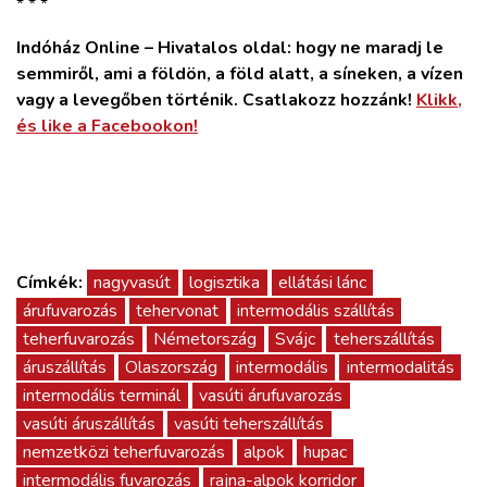
* * *
Indóház Online – Hivatalos oldal: hogy ne maradj le
semmiről, ami a földön, a föld alatt, a síneken, a vízen
vagy a levegőben történik. Csatlakozz hozzánk!
Klikk,
és like a Facebookon!
Címkék:
nagyvasút
logisztika
ellátási lánc
árufuvarozás
tehervonat
intermodális szállítás
teherfuvarozás
Németország
Svájc
teherszállítás
áruszállítás
Olaszország
intermodális
intermodalitás
intermodális terminál
vasúti árufuvarozás
vasúti áruszállítás
vasúti teherszállítás
nemzetközi teherfuvarozás
alpok
hupac
intermodális fuvarozás
rajna-alpok korridor