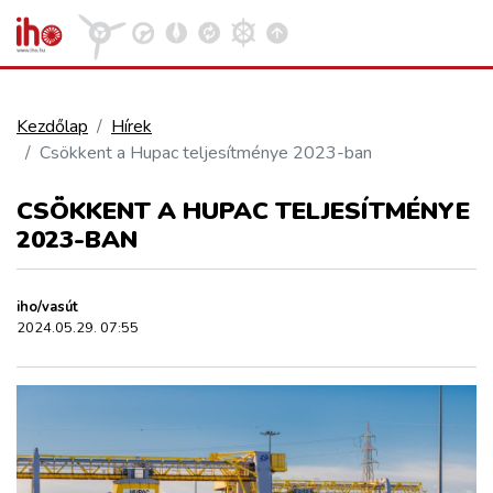
Kezdőlap
Hírek
Csökkent a Hupac teljesítménye 2023-ban
VASÚT
Kosár megtekintése
CSÖKKENT A HUPAC TELJESÍTMÉNYE
KÖZÚT
2023-BAN
REPÜLÉS
iho/vasút
2024.05.29. 07:55
KÖZLEKEDÉSFEJLESZTÉS
ELLÁTÁSI LÁNC