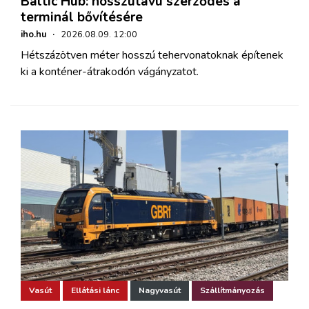
Baltic Hub: hosszútávú szerződés a
terminál bővítésére
iho.hu
·
2026.08.09. 12:00
Hétszázötven méter hosszú tehervonatoknak építenek
ki a konténer-átrakodón vágányzatot.
Vasút
Ellátási lánc
Nagyvasút
Szállítmányozás