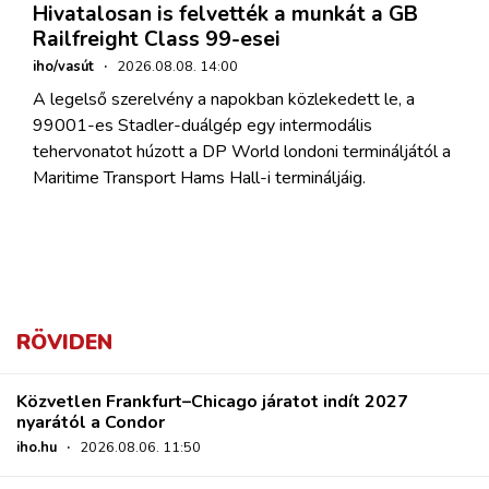
Hivatalosan is felvették a munkát a GB
Railfreight Class 99-esei
iho/vasút
·
2026.08.08. 14:00
A legelső szerelvény a napokban közlekedett le, a
99001-es Stadler-duálgép egy intermodális
tehervonatot húzott a DP World londoni termináljától a
Maritime Transport Hams Hall-i termináljáig.
RÖVIDEN
Közvetlen Frankfurt–Chicago járatot indít 2027
nyarától a Condor
iho.hu
·
2026.08.06. 11:50