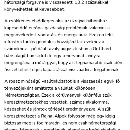
hátországi forgalma is visszaesett, 13,2 százalékkal
könyvelhettek el kevesebbet.
A csökkenés elsődleges okai az ukrajnai háborúhoz
kapcsolódó európai gazdasági problémák, valamint a
megnövekedett vontatási és energiaárak. Ezeken felül
infrastrukturális gondok is hozzájárultak ezekhez a
számokhoz – például tavaly augusztusban a Gotthárd-
bázisalagútban siklott ki egy tehervonat, annyira
megrongálva a műtárgyat, hogy azt leghamarabb csak idén
ősszel lehet teljes kapacitással visszaadni a forgalomnak.
A rossz minőségű vasúthálózatot is a visszaesés egyik fő
tényezőjeként említette a vállalat, különösen
Németországban. Ezek a körülmények különféle szűk
keresztmetszetekhez vezettek, számos alkalommal
késéseket és járatok törlését eredményezve. A szűk
keresztmetszet a Rajna–Alpok folyosón még egy ideig
biztosan meg is fog maradni, és nem csak németországi
részen. Mindezek a problémák jelentősen befolyásolták a