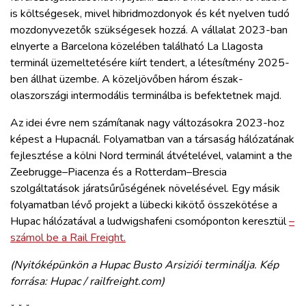
is költségesek, mivel hibridmozdonyok és két nyelven tudó
mozdonyvezetők szükségesek hozzá. A vállalat 2023-ban
elnyerte a Barcelona közelében található La Llagosta
terminál üzemeltetésére kiírt tendert, a létesítmény 2025-
ben állhat üzembe. A közeljövőben három észak-
olaszországi intermodális terminálba is befektetnek majd.
Az idei évre nem számítanak nagy változásokra 2023-hoz
képest a Hupacnál. Folyamatban van a társaság hálózatának
fejlesztése a kölni Nord terminál átvételével, valamint a the
Zeebrugge–Piacenza és a Rotterdam–Brescia
szolgáltatások járatsűrűségének növelésével. Egy másik
folyamatban lévő projekt a lübecki kikötő összekötése a
Hupac hálózatával a ludwigshafeni csomóponton keresztül
–
számol be a Rail Freight.
(Nyitóképünkön a Hupac Busto Arsiziói terminálja. Kép
forrása: Hupac / railfreight.com)