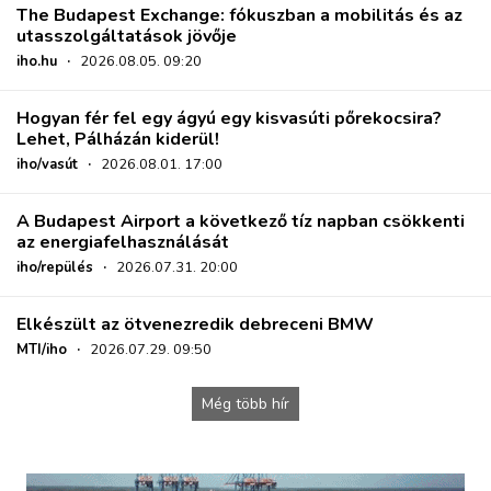
The Budapest Exchange: fókuszban a mobilitás és az
utasszolgáltatások jövője
iho.hu
·
2026.08.05. 09:20
Hogyan fér fel egy ágyú egy kisvasúti pőrekocsira?
Lehet, Pálházán kiderül!
iho/vasút
·
2026.08.01. 17:00
A Budapest Airport a következő tíz napban csökkenti
az energiafelhasználását
iho/repülés
·
2026.07.31. 20:00
Elkészült az ötvenezredik debreceni BMW
MTI/iho
·
2026.07.29. 09:50
Még több hír