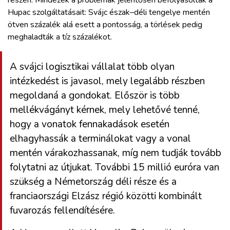
Hupac szolgáltatásait: Svájc észak–déli tengelye mentén
ötven százalék alá esett a pontosság, a törlések pedig
meghaladták a tíz százalékot.
A svájci logisztikai vállalat több olyan
intézkedést is javasol, mely legalább részben
megoldaná a gondokat. Először is több
mellékvágányt kérnek, mely lehetővé tenné,
hogy a vonatok fennakadások esetén
elhagyhassák a terminálokat vagy a vonal
mentén várakozhassanak, míg nem tudják tovább
folytatni az útjukat. További 15 millió euróra van
szükség a Németország déli része és a
franciaországi Elzász régió közötti kombinált
fuvarozás fellendítésére.