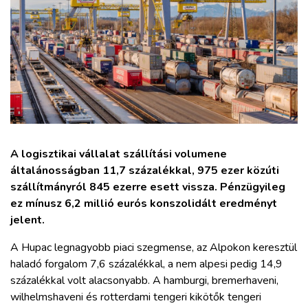
ZÖLDÚT
HAJÓZÁS
BLOG
ARCHÍVUM
A logisztikai vállalat szállítási volumene
WEBSHOP
általánosságban 11,7 százalékkal, 975 ezer közúti
szállítmányról 845 ezerre esett vissza. Pénzügyileg
ez mínusz 6,2 millió eurós konszolidált eredményt
BELÉPÉS
jelent.
A Hupac legnagyobb piaci szegmense, az Alpokon keresztül
REGISZTRÁCIÓ
haladó forgalom 7,6 százalékkal, a nem alpesi pedig 14,9
százalékkal volt alacsonyabb. A hamburgi, bremerhaveni,
wilhelmshaveni és rotterdami tengeri kikötők tengeri