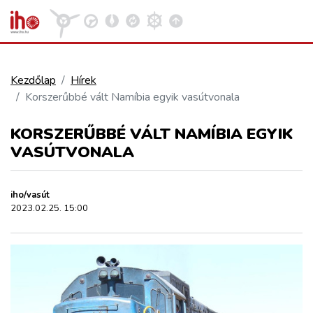
Kezdőlap
Hírek
Korszerűbbé vált Namíbia egyik vasútvonala
VASÚT
Kosár megtekintése
KORSZERŰBBÉ VÁLT NAMÍBIA EGYIK
KÖZÚT
VASÚTVONALA
REPÜLÉS
iho/vasút
2023.02.25. 15:00
KÖZLEKEDÉSFEJLESZTÉS
ELLÁTÁSI LÁNC