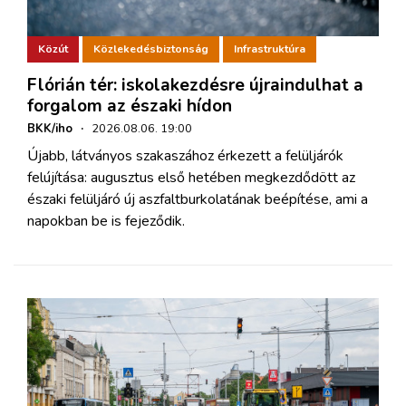
Közút
Közlekedésbiztonság
Infrastruktúra
Flórián tér: iskolakezdésre újraindulhat a
forgalom az északi hídon
BKK/iho
·
2026.08.06. 19:00
Újabb, látványos szakaszához érkezett a felüljárók
felújítása: augusztus első hetében megkezdődött az
északi felüljáró új aszfaltburkolatának beépítése, ami a
napokban be is fejeződik.