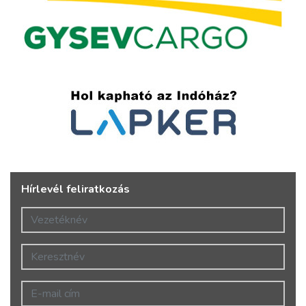
Hírlevél feliratkozás
Vezetéknév
Keresztnév
E-mail cím