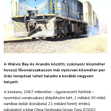
ZÖLDÚT
HAJÓZÁS
BLOG
ARCHÍVUM
WEBSHOP
A Walvis Bay és Arandis közötti, száznyolc kilométer
hosszú fővonalszakaszon már nyolcvan kilométer per
BELÉPÉS
órás tempóval lehet haladni a korábbi negyven
helyett.
REGISZTRÁCIÓ
A keskeny, 1067 milliméter – úgynevezett fokföldi –
nyomtávú vonalszakasz átépítésére kiírt, 1 milliárd 30 millió
namíbiai dollár (körülbelül 21 milliárd forint) értékű
pályázatot a kínai China Gezhouba Group Corp (CGGC)