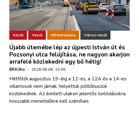
Közút
Vasút
Infrastruktúra
Városi vasút
Újabb ütemébe lép az újpesti István út és
Pozsonyi utca felújítása, ne nagyon akarjon
arrafelé közlekedni egy bő hétig!
BKK/iho
·
2026.08.06. 10:00
Hétfőtől augusztus 19-éig a 12-es, a 12A és a 14-es
villamosok nem járnak, helyettük pótlóbuszok
közlekednek. Az érintett utakon jelentős torlódásokra,
hosszabb menetidőkre kell számítani.