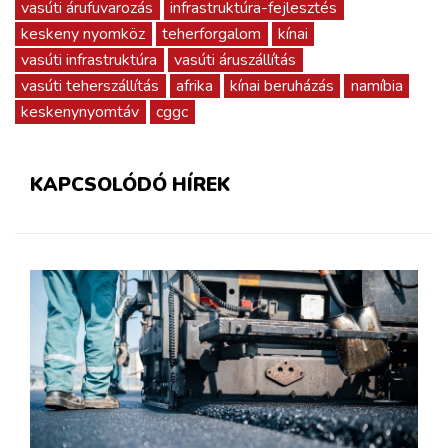
vasúti árufuvarozás
infrastruktúra-fejlesztés
keskeny nyomköz
teherforgalom
kínai
vasúti infrastruktúra
vasúti áruszállítás
vasúti teherszállítás
afrika
kínai beruházás
namíbia
keskenynyomtáv
cggc
KAPCSOLÓDÓ HÍREK