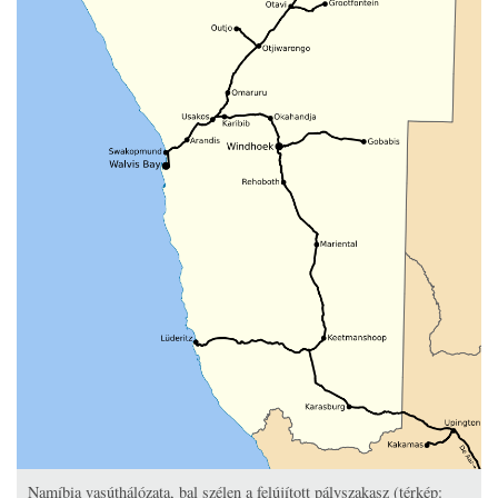
Namíbia vasúthálózata, bal szélen a felújított pályszakasz (térkép: