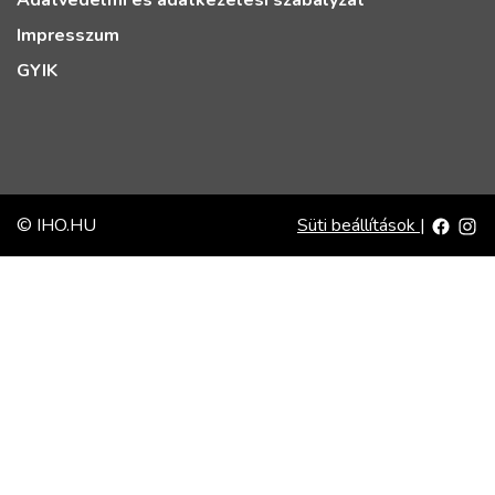
Adatvédelmi és adatkezelési szabályzat
Impresszum
GYIK
© IHO.HU
Süti beállítások
|