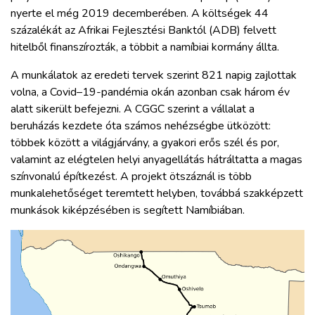
nyerte el még 2019 decemberében. A költségek 44
százalékát az Afrikai Fejlesztési Banktól (ADB) felvett
hitelből finanszírozták, a többit a namíbiai kormány állta.
A munkálatok az eredeti tervek szerint 821 napig zajlottak
volna, a Covid–19-pandémia okán azonban csak három év
alatt sikerült befejezni. A CGGC szerint a vállalat a
beruházás kezdete óta számos nehézségbe ütközött:
többek között a világjárvány, a gyakori erős szél és por,
valamint az elégtelen helyi anyagellátás hátráltatta a magas
színvonalú építkezést. A projekt ötszáznál is több
munkalehetőséget teremtett helyben, továbbá szakképzett
munkások kiképzésében is segített Namíbiában.