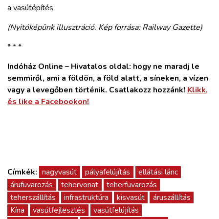
a vasútépítés.
(Nyitóképünk illusztráció. Kép forrása: Railway Gazette)
* * *
Indóház Online – Hivatalos oldal: hogy ne maradj le
semmiről, ami a földön, a föld alatt, a síneken, a vízen
vagy a levegőben történik. Csatlakozz hozzánk!
Klikk,
és like a Facebookon!
Címkék:
nagyvasút
pályafelújítás
ellátási lánc
árufuvarozás
tehervonat
teherfuvarozás
teherszállítás
infrastruktúra
kisvasút
áruszállítás
Kína
vasútfejlesztés
vasútfelújítás