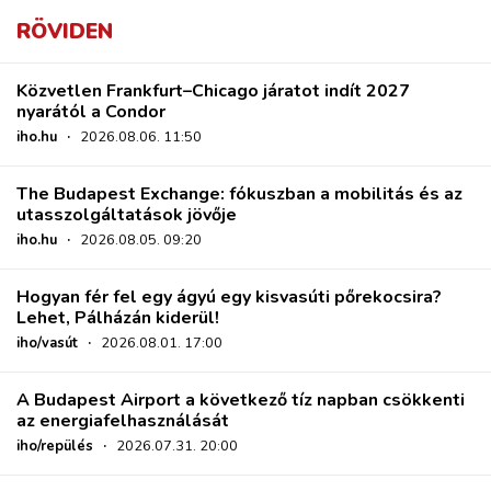
RÖVIDEN
Közvetlen Frankfurt–Chicago járatot indít 2027
nyarától a Condor
iho.hu
·
2026.08.06. 11:50
The Budapest Exchange: fókuszban a mobilitás és az
utasszolgáltatások jövője
iho.hu
·
2026.08.05. 09:20
Hogyan fér fel egy ágyú egy kisvasúti pőrekocsira?
Lehet, Pálházán kiderül!
iho/vasút
·
2026.08.01. 17:00
A Budapest Airport a következő tíz napban csökkenti
az energiafelhasználását
iho/repülés
·
2026.07.31. 20:00