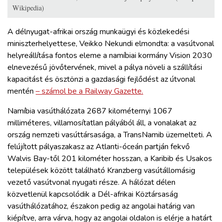
Wikipedia)
A délnyugat-afrikai ország munkaügyi és közlekedési
miniszterhelyettese, Veikko Nekundi elmondta: a vasútvonal
helyreállítása fontos eleme a namíbiai kormány Vision 2030
elnevezésű jövőtervének, mivel a pálya növeli a szállítási
kapacitást és ösztönzi a gazdasági fejlődést az útvonal
mentén
– számol be a Railway Gazette.
Namíbia vasúthálózata 2687 kilométernyi 1067
milliméteres, villamosítatlan pályából áll, a vonalakat az
ország nemzeti vasúttársasága, a TransNamib üzemelteti. A
felújított pályaszakasz az Atlanti-óceán partján fekvő
Walvis Bay-től 201 kilométer hosszan, a Karibib és Usakos
települések között található Kranzberg vasútállomásig
vezető vasútvonal nyugati része. A hálózat délen
közvetlenül kapcsolódik a Dél-afrikai Köztársaság
vasúthálózatához, északon pedig az angolai határig van
kiépítve, arra várva, hogy az angolai oldalon is elérje a határt