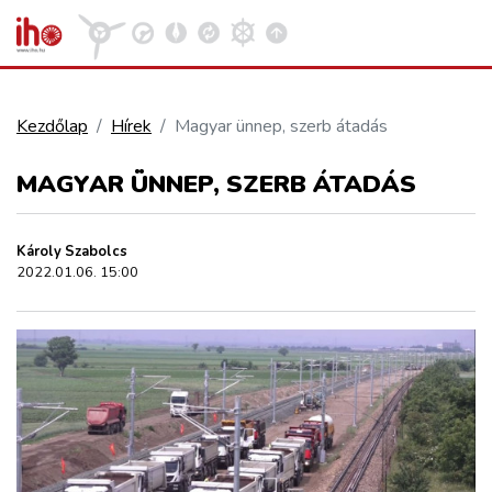
Kezdőlap
Hírek
Magyar ünnep, szerb átadás
VASÚT
MAGYAR ÜNNEP, SZERB ÁTADÁS
Kosár megtekintése
KÖZÚT
Károly Szabolcs
2022.01.06. 15:00
REPÜLÉS
KÖZLEKEDÉSFEJLESZTÉS
ELLÁTÁSI LÁNC