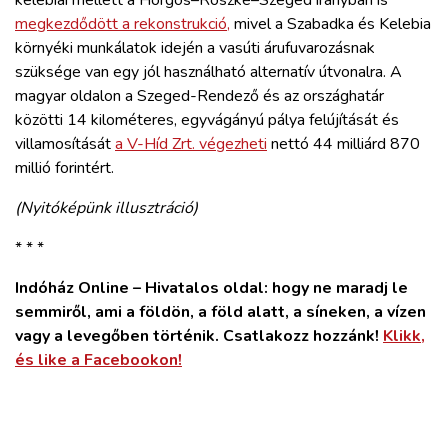
megkezdődött a rekonstrukció,
mivel a Szabadka és Kelebia
környéki munkálatok idején a vasúti árufuvarozásnak
szüksége van egy jól használható alternatív útvonalra. A
magyar oldalon a Szeged-Rendező és az országhatár
közötti 14 kilométeres, egyvágányú pálya felújítását és
villamosítását
a V-Híd Zrt. végezheti
nettó 44 milliárd 870
millió forintért.
(Nyitóképünk illusztráció)
* * *
Indóház Online – Hivatalos oldal: hogy ne maradj le
semmiről, ami a földön, a föld alatt, a síneken, a vízen
vagy a levegőben történik. Csatlakozz hozzánk!
Klikk,
és like a Facebookon!