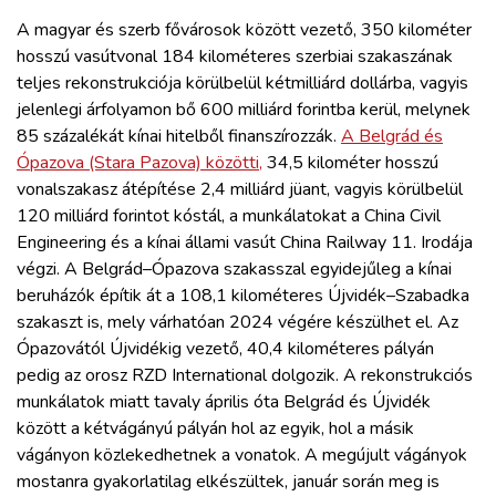
A magyar és szerb fővárosok között vezető, 350 kilométer
hosszú vasútvonal 184 kilométeres szerbiai szakaszának
teljes rekonstrukciója körülbelül kétmilliárd dollárba, vagyis
jelenlegi árfolyamon bő 600 milliárd forintba kerül, melynek
85 százalékát kínai hitelből finanszírozzák.
A Belgrád és
Ópazova (Stara Pazova) közötti,
34,5 kilométer hosszú
vonalszakasz átépítése 2,4 milliárd jüant, vagyis körülbelül
120 milliárd forintot kóstál, a munkálatokat a China Civil
Engineering és a kínai állami vasút China Railway 11. Irodája
végzi. A Belgrád–Ópazova szakasszal egyidejűleg a kínai
beruházók építik át a 108,1 kilométeres Újvidék–Szabadka
szakaszt is, mely várhatóan 2024 végére készülhet el. Az
Ópazovától Újvidékig vezető, 40,4 kilométeres pályán
pedig az orosz RZD International dolgozik. A rekonstrukciós
munkálatok miatt tavaly április óta Belgrád és Újvidék
között a kétvágányú pályán hol az egyik, hol a másik
vágányon közlekedhetnek a vonatok. A megújult vágányok
mostanra gyakorlatilag elkészültek, január során meg is