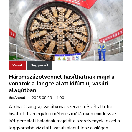
Vasút
Nagyvasút
Háromszázötvennel hasíthatnak majd a
vonatok a Jangce alatt kifúrt új vasúti
alagútban
iho/vasút
·
2026.08.09. 14:00
A kínai Csungtaj-vasútvonal szerves részét alkotni
hivatott, tizenegy kilométeres műtárgyon mindössze
két perc alatt haladnak majd át a szerelvények, ezzel a
leggyorsabb víz alatti vasúti alagút lesz a világon.