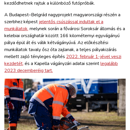
kezdődhetnek rajtuk a különböző futópróbák.
A Budapest–Belgrád nagyprojekt magyarországi részén a
szerbhez képest
jelentős csúszással indultak el a
munkálatok,
melynek során a fővárosi Soroksár állomás és a
kelebiai országhatár között 166 kilométernyi egyvágányú
pálya épül át és válik kétvágányúvá. Az előkészítési
munkálatok tavaly ősz óta zajlanak, a teljes pályakizárás
mellett zajló tényleges építés
2022. február 1-jével veszi
kezdetét,
és a Kapella vágányzári adatai szerint
legalább
2023 decemberéig tart.