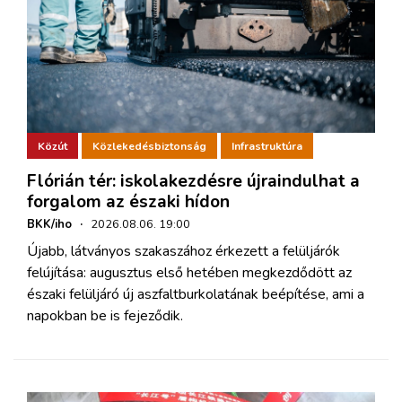
Közút
Közlekedésbiztonság
Infrastruktúra
Flórián tér: iskolakezdésre újraindulhat a
forgalom az északi hídon
BKK/iho
·
2026.08.06. 19:00
Újabb, látványos szakaszához érkezett a felüljárók
felújítása: augusztus első hetében megkezdődött az
északi felüljáró új aszfaltburkolatának beépítése, ami a
napokban be is fejeződik.