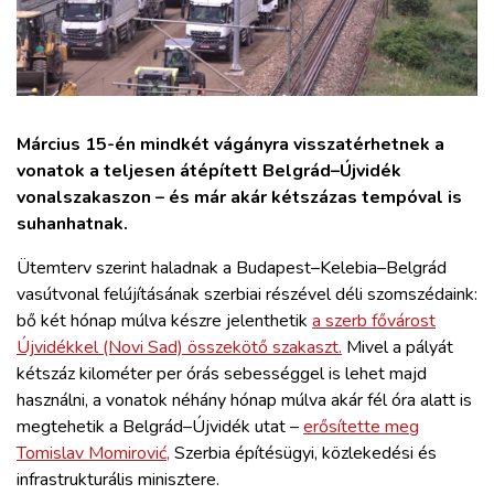
ZÖLDÚT
HAJÓZÁS
BLOG
Március 15-én mindkét vágányra visszatérhetnek a
vonatok a teljesen átépített Belgrád–Újvidék
vonalszakaszon – és már akár kétszázas tempóval is
ARCHÍVUM
suhanhatnak.
Ütemterv szerint haladnak a Budapest–Kelebia–Belgrád
WEBSHOP
vasútvonal felújításának szerbiai részével déli szomszédaink:
bő két hónap múlva készre jelenthetik
a szerb fővárost
BELÉPÉS
Újvidékkel (Novi Sad) összekötő szakaszt.
Mivel a pályát
kétszáz kilométer per órás sebességgel is lehet majd
használni, a vonatok néhány hónap múlva akár fél óra alatt is
REGISZTRÁCIÓ
megtehetik a Belgrád–Újvidék utat –
erősítette meg
Tomislav Momirović,
Szerbia építésügyi, közlekedési és
infrastrukturális minisztere.