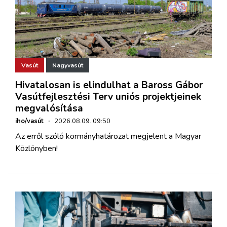
Vasút
Nagyvasút
Hivatalosan is elindulhat a Baross Gábor
Vasútfejlesztési Terv uniós projektjeinek
megvalósítása
iho/vasút
·
2026.08.09. 09:50
Az erről szóló kormányhatározat megjelent a Magyar
Közlönyben!