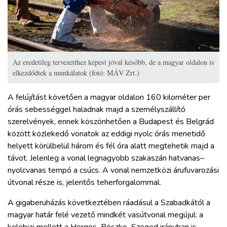
Az eredetileg tervezetthez képest jóval később, de a magyar oldalon is
elkezdődtek a munkálatok (fotó: MÁV Zrt.)
A felújítást követően a magyar oldalon 160 kilométer per
órás sebességgel haladnak majd a személyszállító
szerelvények, ennek köszönhetően a Budapest és Belgrád
között közlekedő vonatok az eddigi nyolc órás menetidő
helyett körülbelül három és fél óra alatt megtehetik majd a
távot. Jelenleg a vonal legnagyobb szakaszán hatvanas–
nyolcvanas tempó a csúcs. A vonal nemzetközi árufuvarozási
útvonal része is, jelentős teherforgalommal.
A gigaberuházás következtében ráadásul a Szabadkától a
magyar határ felé vezető mindkét vasútvonal megújul: a
kelebiai mellett a Horgos–Röszke–Szeged irányban is