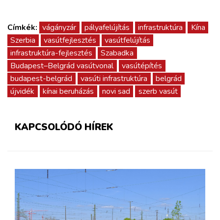
Címkék:
vágányzár
pályafelújítás
infrastruktúra
Kína
Szerbia
vasútfejlesztés
vasútfelújítás
infrastruktúra-fejlesztés
Szabadka
Budapest–Belgrád vasútvonal
vasútépítés
budapest-belgrád
vasúti infrastruktúra
belgrád
újvidék
kínai beruházás
novi sad
szerb vasút
KAPCSOLÓDÓ HÍREK