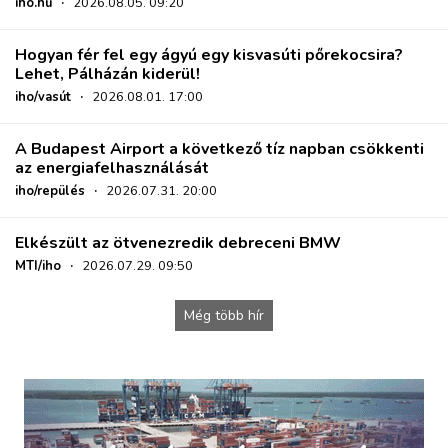
iho.hu
·
2026.08.05. 09:20
Hogyan fér fel egy ágyú egy kisvasúti pőrekocsira?
Lehet, Pálházán kiderül!
iho/vasút
·
2026.08.01. 17:00
A Budapest Airport a következő tíz napban csökkenti
az energiafelhasználását
iho/repülés
·
2026.07.31. 20:00
Elkészült az ötvenezredik debreceni BMW
MTI/iho
·
2026.07.29. 09:50
Még több hír