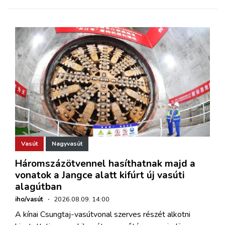
Vasút
Nagyvasút
Háromszázötvennel hasíthatnak majd a
vonatok a Jangce alatt kifúrt új vasúti
alagútban
iho/vasút
·
2026.08.09. 14:00
A kínai Csungtaj-vasútvonal szerves részét alkotni