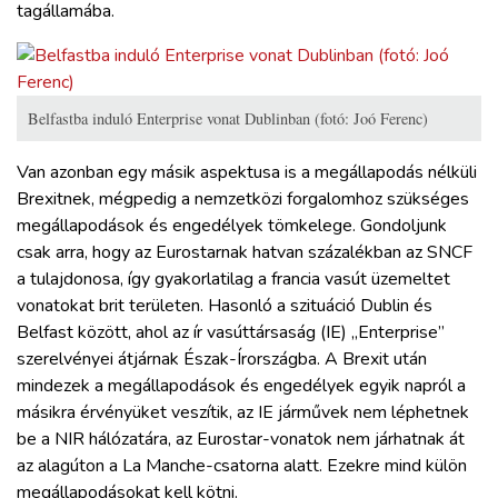
tagállamába.
Belfastba induló Enterprise vonat Dublinban (fotó: Joó Ferenc)
Van azonban egy másik aspektusa is a megállapodás nélküli
Brexitnek, mégpedig a nemzetközi forgalomhoz szükséges
megállapodások és engedélyek tömkelege. Gondoljunk
csak arra, hogy az Eurostarnak hatvan százalékban az SNCF
a tulajdonosa, így gyakorlatilag a francia vasút üzemeltet
vonatokat brit területen. Hasonló a szituáció Dublin és
Belfast között, ahol az ír vasúttársaság (IE) „Enterprise”
szerelvényei átjárnak Észak-Írországba. A Brexit után
mindezek a megállapodások és engedélyek egyik napról a
másikra érvényüket veszítik, az IE járművek nem léphetnek
be a NIR hálózatára, az Eurostar-vonatok nem járhatnak át
az alagúton a La Manche-csatorna alatt. Ezekre mind külön
megállapodásokat kell kötni.