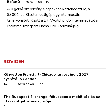
iho/vasút
·
2026.08.08. 14:00
A legelső szerelvény a napokban közlekedett le, a
99001-es Stadler-duálgép egy intermodális
tehervonatot húzott a DP World londoni termináljától a
Maritime Transport Hams Hall-i termináljáig.
RÖVIDEN
Közvetlen Frankfurt–Chicago járatot indít 2027
nyarától a Condor
iho.hu
·
2026.08.06. 11:50
The Budapest Exchange: fókuszban a mobilitás és az
utasszolgáltatások jövője