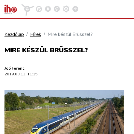
Kezdőlap
Hírek
Mire készül Brüsszel?
VASÚT
MIRE KÉSZÜL BRÜSSZEL?
Kosár megtekintése
KÖZÚT
Joó Ferenc
2019.03.13. 11:15
REPÜLÉS
KÖZLEKEDÉSFEJLESZTÉS
ELLÁTÁSI LÁNC