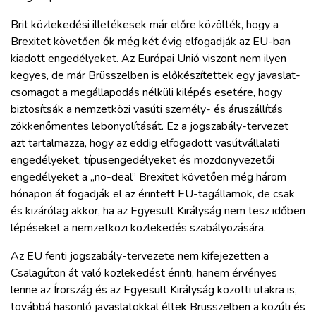
Brit közlekedési illetékesek már előre közölték, hogy a
Brexitet követően ők még két évig elfogadják az EU-ban
kiadott engedélyeket. Az Európai Unió viszont nem ilyen
kegyes, de már Brüsszelben is előkészítettek egy javaslat-
csomagot a megállapodás nélküli kilépés esetére, hogy
biztosítsák a nemzetközi vasúti személy- és áruszállítás
zökkenőmentes lebonyolítását. Ez a jogszabály-tervezet
azt tartalmazza, hogy az eddig elfogadott vasútvállalati
engedélyeket, típusengedélyeket és mozdonyvezetői
engedélyeket a „no-deal” Brexitet követően még három
hónapon át fogadják el az érintett EU-tagállamok, de csak
és kizárólag akkor, ha az Egyesült Királyság nem tesz időben
lépéseket a nemzetközi közlekedés szabályozására.
Az EU fenti jogszabály-tervezete nem kifejezetten a
Csalagúton át való közlekedést érinti, hanem érvényes
lenne az Írország és az Egyesült Királyság közötti utakra is,
továbbá hasonló javaslatokkal éltek Brüsszelben a közúti és