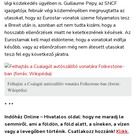
légi közlekedés ügyében is. Guillaume Pepy, az SNCF
igazgatója, február végi közleményében megnyugtatta az
utasokat, hogy az Eurostar-vonatok üzeme folyamatos lesz
a Brexit után is, azonban azt nem tudta kizárni, hogy a
hosszabb ellenőrzések miatt ne keletkeznének késések. Az
Eurostarnak kell majd eldöntenie, hogy a vonatokat indítja
később, vagy az ellenőrzésen még nem átesett utasokat
teszi fel egy következő járatra.
Felhajtás a Csalagút autószállító vonatára Folkestone-ban (forrás:
Wikipédia)
*
*
*
Indóház Online – Hivatalos oldal: hogy ne maradj le
semmiről, ami a földön, a föld alatt, a síneken, a vízen
vagy a levegőben történik. Csatlakozz hozzánk!
Klikk,