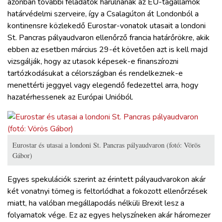
azonban további feladatok hárulnának az EU-tagállamok
határvédelmi szerveire, így a Csalagúton át Londonból a
kontinensre közlekedő Eurostar-vonatok utasait a londoni
St. Pancras pályaudvaron ellenőrző francia határőrökre, akik
ebben az esetben március 29-ét követően azt is kell majd
vizsgálják, hogy az utasok képesek-e finanszírozni
tartózkodásukat a célországban és rendelkeznek-e
menettérti jeggyel vagy elegendő fedezettel arra, hogy
hazatérhessenek az Európai Unióból.
Eurostar és utasai a londoni St. Pancras pályaudvaron (fotó: Vörös
Gábor)
Egyes spekulációk szerint az érintett pályaudvarokon akár
két vonatnyi tömeg is feltorlódhat a fokozott ellenőrzések
miatt, ha valóban megállapodás nélküli Brexit lesz a
folyamatok vége. Ez az egyes helyszíneken akár háromezer