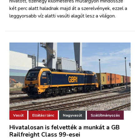
hivatott, tizenegy kilométeres műtárgyon mindössze
két perc alatt haladnak majd át a szerelvények, ezzel a
leggyorsabb víz alatti vasúti alagút lesz a világon.
Vasút
Ellátási lánc
Nagyvasút
Szállítmányozás
Hivatalosan is felvették a munkát a GB
Railfreight Class 99-esei