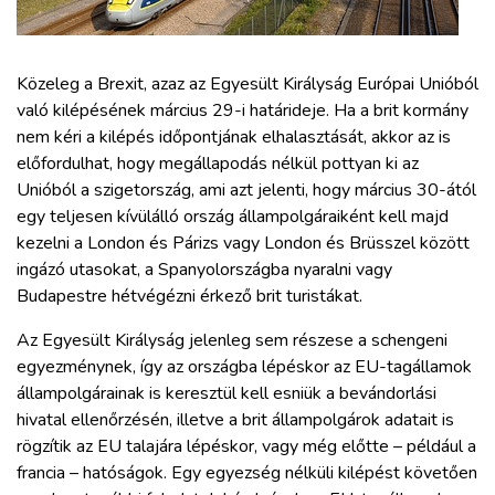
ZÖLDÚT
HAJÓZÁS
Közeleg a Brexit, azaz az Egyesült Királyság Európai Unióból
való kilépésének március 29-i határideje. Ha a brit kormány
nem kéri a kilépés időpontjának elhalasztását, akkor az is
BLOG
előfordulhat, hogy megállapodás nélkül pottyan ki az
Unióból a szigetország, ami azt jelenti, hogy március 30-ától
ARCHÍVUM
egy teljesen kívülálló ország állampolgáraiként kell majd
kezelni a London és Párizs vagy London és Brüsszel között
ingázó utasokat, a Spanyolországba nyaralni vagy
WEBSHOP
Budapestre hétvégézni érkező brit turistákat.
BELÉPÉS
Az Egyesült Királyság jelenleg sem részese a schengeni
egyezménynek, így az országba lépéskor az EU-tagállamok
állampolgárainak is keresztül kell esniük a bevándorlási
REGISZTRÁCIÓ
hivatal ellenőrzésén, illetve a brit állampolgárok adatait is
rögzítik az EU talajára lépéskor, vagy még előtte – például a
francia – hatóságok. Egy egyezség nélküli kilépést követően