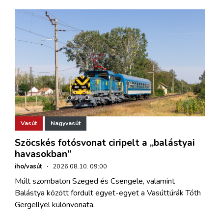
Vasút
Nagyvasút
Szöcskés fotósvonat ciripelt a „balástyai
havasokban”
iho/vasút
·
2026.08.10. 09:00
Múlt szombaton Szeged és Csengele, valamint
Balástya között fordult egyet-egyet a Vasúttúrák Tóth
Gergellyel különvonata.