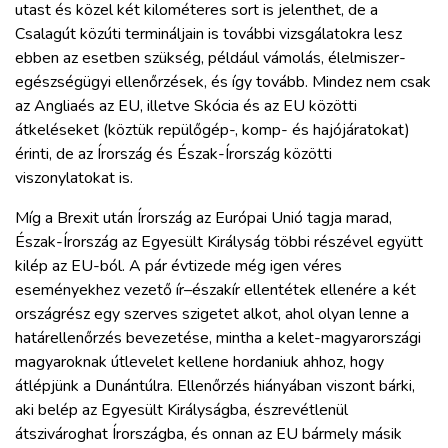
utast és közel két kilométeres sort is jelenthet, de a
Csalagút közúti termináljain is további vizsgálatokra lesz
ebben az esetben szükség, például vámolás, élelmiszer-
egészségügyi ellenőrzések, és így tovább. Mindez nem csak
az Angliaés az EU, illetve Skócia és az EU közötti
átkeléseket (köztük repülőgép-, komp- és hajójáratokat)
érinti, de az Írország és Észak-Írország közötti
viszonylatokat is.
Míg a Brexit után Írország az Európai Unió tagja marad,
Észak-Írország az Egyesült Királyság többi részével együtt
kilép az EU-ból. A pár évtizede még igen véres
eseményekhez vezető ír–északír ellentétek ellenére a két
országrész egy szerves szigetet alkot, ahol olyan lenne a
határellenőrzés bevezetése, mintha a kelet-magyarországi
magyaroknak útlevelet kellene hordaniuk ahhoz, hogy
átlépjünk a Dunántúlra. Ellenőrzés hiányában viszont bárki,
aki belép az Egyesült Királyságba, észrevétlenül
átszivároghat Írországba, és onnan az EU bármely másik