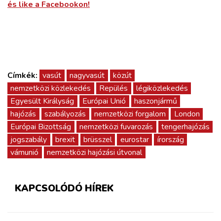
és like a Facebookon!
Címkék:
vasút
nagyvasút
közút
nemzetközi közlekedés
Repülés
légiközlekedés
Egyesült Királyság
Európai Unió
haszonjármű
hajózás
szabályozás
nemzetközi forgalom
London
Európai Bizottság
nemzetközi fuvarozás
tengerhajózás
jogszabály
brexit
brüsszel
eurostar
írország
vámunió
nemzetközi hajózási útvonal
KAPCSOLÓDÓ HÍREK