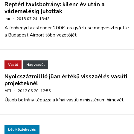
Reptéri taxisbotrány: kilenc év után a
vádemelésig jutottak
iho
·
2015.07.24. 13:43
A ferihegyi taxistender 2006-os győztese megvesztegette
a Budapest Airport több vezetőjét.
Vasút
Nagyvasút
Nyolcszázmillió jüan értékű visszaélés vasúti
projekteknél
MTI
·
2012.06.20. 12:56
Újabb botrány tépázza a kínai vasúti minisztérium hírnevét.
Légiközlekedés