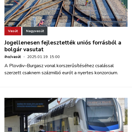
Vasút
Nagyvasút
Jogellenesen fejlesztették uniós forrásból a
bolgár vasutat
iho/vasút
·
2025.01.19. 15:00
A Plovdiv–Burgasz vonal korszerűsítéséhez csalással
szerzett csaknem százmillió eurót a nyertes konzorcium.