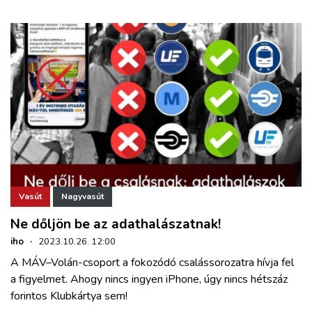
Vasút
Nagyvasút
Ne dőljön be az adathalászatnak!
iho
·
2023.10.26. 12:00
A MÁV–Volán-csoport a fokozódó csalássorozatra hívja fel
a figyelmet. Ahogy nincs ingyen iPhone, úgy nincs hétszáz
forintos Klubkártya sem!