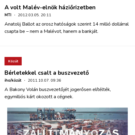
A volt Malév-elnök háziőrizetben
MTI
·
2012.03.05. 20:11
Anatolij Ballot az orosz hatóságok szerint 14 millió dollárral
csapta be – nem a Malévot, hanem a bankját.
Közút
Bérletekkel csalt a buszvezető
iho/közút
·
2011.10.07. 09:36
A Bakony Volán buszvezetőjét jogerősen elítélték,
egymilliós kárt okozott a cégnek.