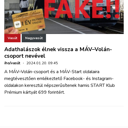
Vasút
Nagyvasút
Adathalászok élnek vissza a MÁV–Volán-
csoport nevével
iho/vasút
·
2024.01.20. 09:45
A MÁV–Volán-csoport és a MÁV-Start oldalaira
megtévesztően emlékeztető Facebook- és Instagram-
oldalakon keresztül népszerűsítenek hamis START Klub
Prémium kártyát 699 forintért.