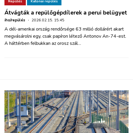
ZÖLDÚT
Repülés
Katonai repülés
Átvágták a repülőgépdílerek a perui belügyet
HAJÓZÁS
iho/repülés
·
2026.02.15. 15:45
A dél-amerikai ország rendőrsége 63 millió dollárért akart
megvásárolni egy, csak papíron létező Antonov An-74-est.
BLOG
A háttérben felbukkan az orosz szál…
ARCHÍVUM
WEBSHOP
BELÉPÉS
REGISZTRÁCIÓ