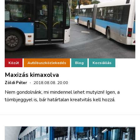
Közút
Autóbuszközlekedés
Blog
Kocsiállás
Maxizás kimaxolva
Zöldi Péter
·
2018.08.08. 20:00
Nem gondolnánk, mi mindennel lehet mutyizni! Igen, a
tömbjeggyel is, bár határtalan kreatvitás kell hozzá.