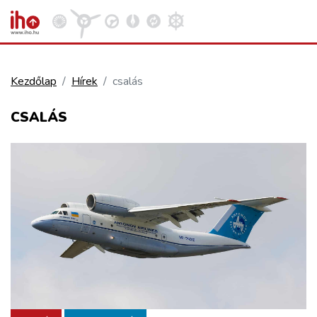
Kezdőlap
Hírek
csalás
VASÚT
CSALÁS
Kosár megtekintése
KÖZÚT
REPÜLÉS
KÖZLEKEDÉSFEJLESZTÉS
ELLÁTÁSI LÁNC