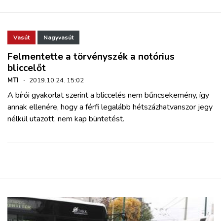
Vasút
Nagyvasút
Felmentette a törvényszék a notórius
bliccelőt
MTI
·
2019.10.24. 15:02
A bírói gyakorlat szerint a bliccelés nem bűncsekemény, így
annak ellenére, hogy a férfi legalább hétszázhatvanszor jegy
nélkül utazott, nem kap büntetést.