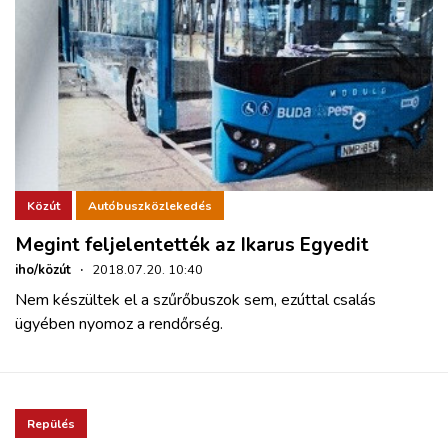
Közút
Autóbuszközlekedés
Megint feljelentették az Ikarus Egyedit
iho/közút
·
2018.07.20. 10:40
Nem készültek el a szűrőbuszok sem, ezúttal csalás
ügyében nyomoz a rendőrség.
Repülés