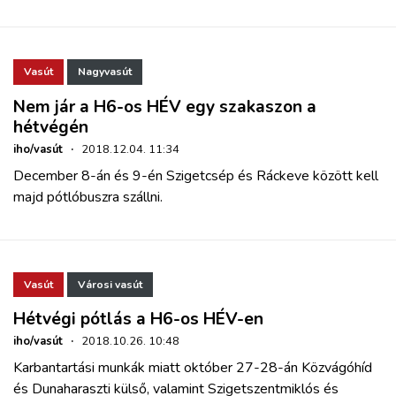
Vasút
Nagyvasút
Nem jár a H6-os HÉV egy szakaszon a
hétvégén
iho/vasút
·
2018.12.04. 11:34
December 8-án és 9-én Szigetcsép és Ráckeve között kell
majd pótlóbuszra szállni.
Vasút
Városi vasút
Hétvégi pótlás a H6-os HÉV-en
iho/vasút
·
2018.10.26. 10:48
Karbantartási munkák miatt október 27-28-án Közvágóhíd
és Dunaharaszti külső, valamint Szigetszentmiklós és