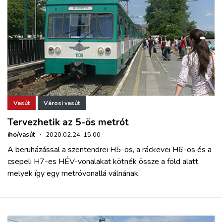
Vasút
Városi vasút
Tervezhetik az 5-ös metrót
iho/vasút
·
2020.02.24. 15:00
A beruházással a szentendrei H5-ös, a ráckevei H6-os és a
csepeli H7-es HÉV-vonalakat kötnék össze a föld alatt,
melyek így egy metróvonallá válnának.