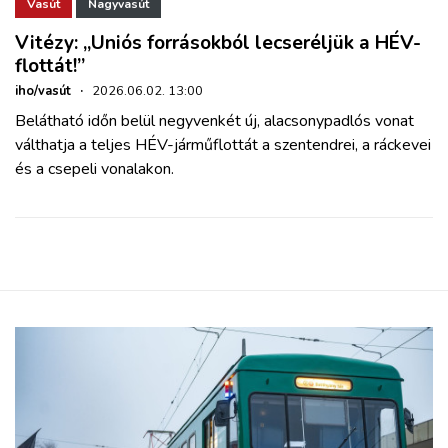
ZÖLDÚT
Vasút
Nagyvasút
Vitézy: „Uniós forrásokból lecseréljük a HÉV-
flottát!”
HAJÓZÁS
iho/vasút
·
2026.06.02. 13:00
Belátható időn belül negyvenkét új, alacsonypadlós vonat
BLOG
válthatja a teljes HÉV-járműflottát a szentendrei, a ráckevei
és a csepeli vonalakon.
ARCHÍVUM
WEBSHOP
BELÉPÉS
REGISZTRÁCIÓ