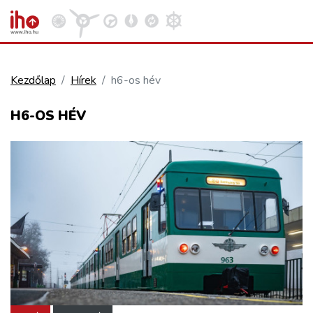
Kezdőlap
Hírek
h6-os hév
VASÚT
H6-OS HÉV
Kosár megtekintése
KÖZÚT
REPÜLÉS
KÖZLEKEDÉSFEJLESZTÉS
ELLÁTÁSI LÁNC