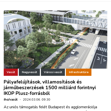
Vasút
Nagyvasút
Városi vasút
Infrastruktúra
Pályafelújítások, villamosítások és
járműbeszerzések 1500 milliárd forintnyi
IKOP Plusz-forrásból
iho/vasút
·
2024.03.06. 09:30
Az uniós támogatás felét Budapest és agglomerációja