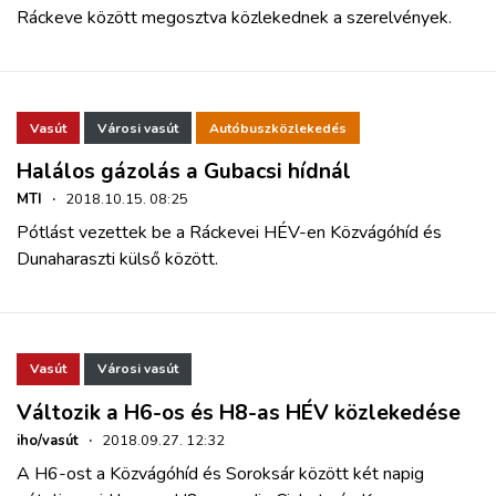
Ráckeve között megosztva közlekednek a szerelvények.
Vasút
Városi vasút
Autóbuszközlekedés
Halálos gázolás a Gubacsi hídnál
MTI
·
2018.10.15. 08:25
Pótlást vezettek be a Ráckevei HÉV-en Közvágóhíd és
Dunaharaszti külső között.
Vasút
Városi vasút
Változik a H6-os és H8-as HÉV közlekedése
iho/vasút
·
2018.09.27. 12:32
A H6-ost a Közvágóhíd és Soroksár között két napig