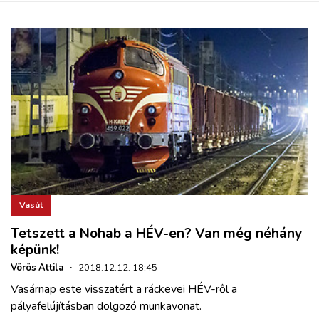
Vasút
Tetszett a Nohab a HÉV-en? Van még néhány
képünk!
Vörös Attila
·
2018.12.12. 18:45
Vasárnap este visszatért a ráckevei HÉV-ről a
pályafelújításban dolgozó munkavonat.