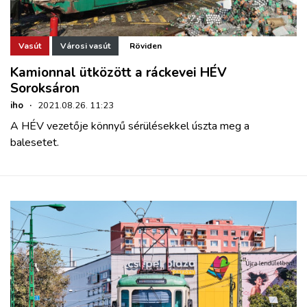
Vasút
Városi vasút
Röviden
Kamionnal ütközött a ráckevei HÉV
Soroksáron
iho
·
2021.08.26. 11:23
A HÉV vezetője könnyű sérülésekkel úszta meg a
balesetet.