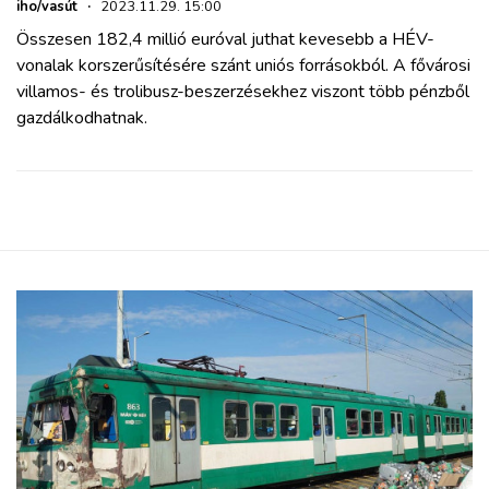
iho/vasút
·
2023.11.29. 15:00
Összesen 182,4 millió euróval juthat kevesebb a HÉV-
vonalak korszerűsítésére szánt uniós forrásokból. A fővárosi
villamos- és trolibusz-beszerzésekhez viszont több pénzből
gazdálkodhatnak.