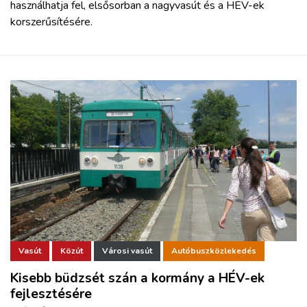
használhatja fel, elsősorban a nagyvasút és a HÉV-ek
korszerűsítésére.
Vasút
Közút
Városi vasút
Autóbuszközlekedés
Kisebb büdzsét szán a kormány a HÉV-ek
fejlesztésére