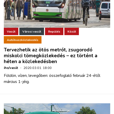
Vasút
Városi vasút
Repülés
Közút
Autóbuszközlekedés
Tervezhetik az ötös metrót, zsugorodó
miskolci tömegközlekedés – ez történt a
héten a közlekedésben
iho/vasút
·
2020.03.01. 18:00
Földön, vízen, levegőben: összefoglaló február 24-étől
március 1-jéig.