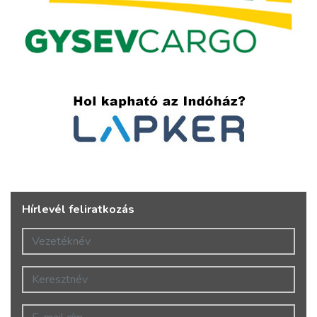
Hírlevél feliratkozás
Vezetéknév
Keresztnév
E-mail cím