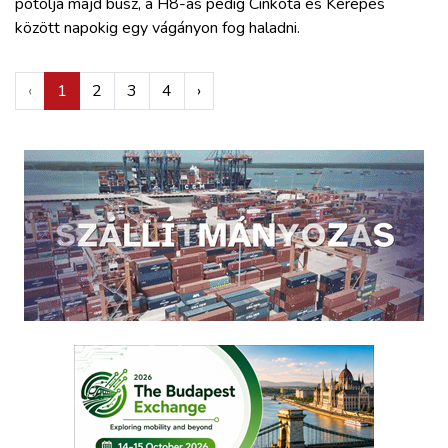
pótolja majd busz, a H8-as pedig Cinkota és Kerepes
között napokig egy vágányon fog haladni.
‹
1
2
3
4
›