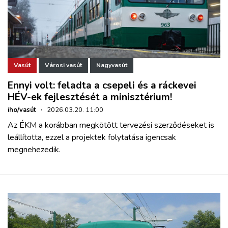
Vasút
Városi vasút
Nagyvasút
Ennyi volt: feladta a csepeli és a ráckevei
HÉV-ek fejlesztését a minisztérium!
iho/vasút
·
2026.03.20. 11:00
Az ÉKM a korábban megkötött tervezési szerződéseket is
leállította, ezzel a projektek folytatása igencsak
megnehezedik.