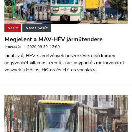
Vasút
Városi vasút
Megjelent a MÁV-HÉV járműtendere
iho/vasút
·
2020.09.30. 12:00
Indul az új HÉV-szerelvények beszerzése: első körben
negyvenkét villamos üzemű, alacsonypadlós motorvonatot
vesznek a H5-ös, H6-os és H7-es vonalakra.