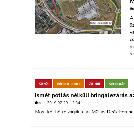
M
ih
A 
ü
v
c
má
sz
Közút
Infrastruktúra
Zöldút
Kerékpár
Ismét pótlás nélküli bringalezárás 
iho
·
2019.07.29. 12:34
Most két hétre zárják le az M0-ás Deák Ferenc h