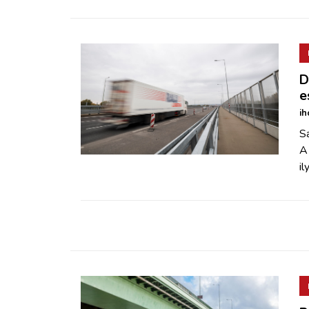
D
e
ih
Sa
A
il