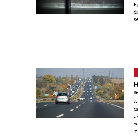
ZÖLDÚT
E
ép
se
HAJÓZÁS
BLOG
ARCHÍVUM
WEBSHOP
H
ih
BELÉPÉS
A 
c
REGISZTRÁCIÓ
b
nö
m