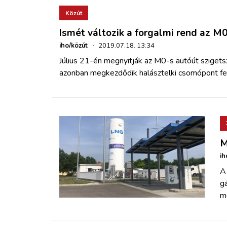
Közút
Ismét változik a forgalmi rend az M
iho/közút
·
2019.07.18. 13:34
Július 21-én megnyitják az M0-s autóút szigets
azonban megkezdődik halásztelki csomópont fel
M
ih
A 
g
m