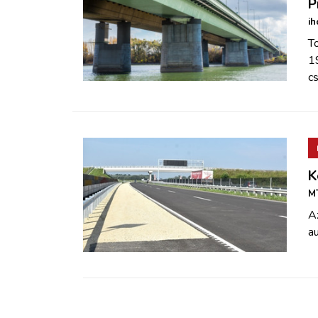
P
ih
T
1
c
K
MT
A
au