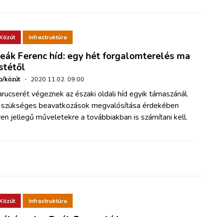
Közút
Infrastruktúra
eák Ferenc híd: egy hét forgalomterelés ma
stétől
o/közút
·
2020.11.02. 09:00
rucserét végeznek az északi oldali híd egyik támaszánál.
 szükséges beavatkozások megvalósítása érdekében
yen jellegű műveletekre a továbbiakban is számítani kell.
Közút
Infrastruktúra