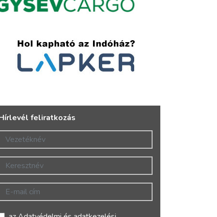
Hírlevél feliratkozás
Vezetéknév
Keresztnév
E-mail cím
az
Adatvédelmi és adatkezelési