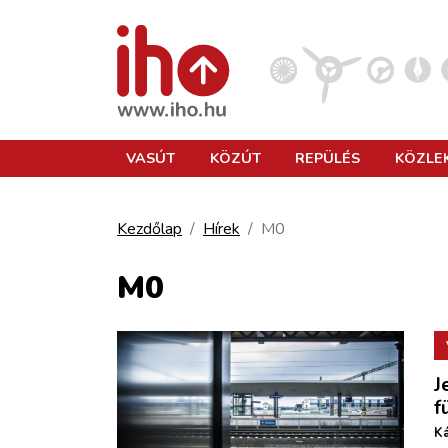
VASÚT
VASÚT
KÖZÚT
REPÜLÉS
KÖZLE
KÖZÚT
Kezdőlap
Hírek
M0
REPÜLÉS
M0
KÖZLEKEDÉSFEJLESZTÉS
J
ELLÁTÁSI LÁNC
f
Ká