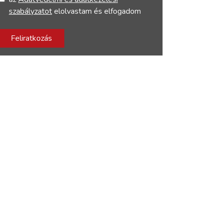
szabályzatot
elolvastam és elfogadom
Feliratkozás