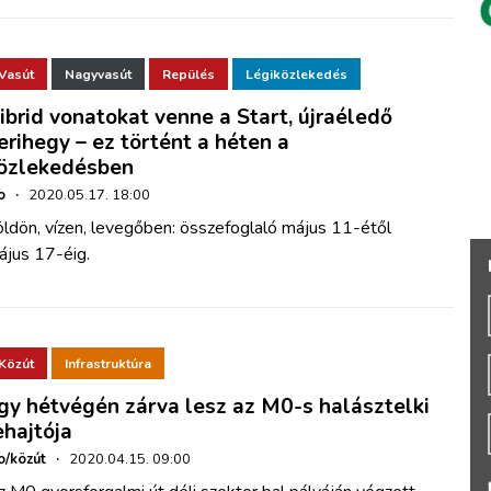
Vasút
Nagyvasút
Repülés
Légiközlekedés
ibrid vonatokat venne a Start, újraéledő
erihegy – ez történt a héten a
özlekedésben
o
·
2020.05.17. 18:00
ldön, vízen, levegőben: összefoglaló május 11-étől
ájus 17-éig.
Közút
Infrastruktúra
gy hétvégén zárva lesz az M0-s halásztelki
ehajtója
o/közút
·
2020.04.15. 09:00