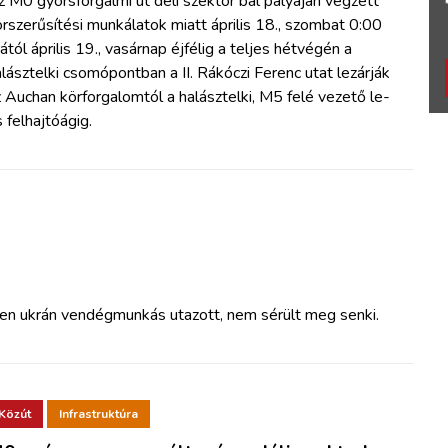
 M0 gyorsforgalmi út déli szektor bal pályáján végzett
rszerűsítési munkálatok miatt április 18., szombat 0:00
ától április 19., vasárnap éjfélig a teljes hétvégén a
lásztelki csomópontban a II. Rákóczi Ferenc utat lezárják
 Auchan körforgalomtól a halásztelki, M5 felé vezető le-
 felhajtóágig.
en ukrán vendégmunkás utazott, nem sérült meg senki.
Közút
Infrastruktúra