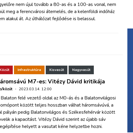
gyelőre nem újul tovább a 80-as és a 100-as vonal, nem
ül meg a ferencvárosi átemelés, de a kelenföldi indóház
m alakul át. Az úthálózat fejlődése is belassul.
Közút
Infrastruktúra
Kisvasút
Nagyvasút
áromsávú M7-es: Vitézy Dávid kritikája
o/közút
·
2023.03.14. 12:00
Balaton felé vezető oldal az M0-ás és a Balatonvilágosi
somópont között teljes hosszban válhat háromsávúvá, a
al pályán pedig Balatonvilágos és Székesfehérvár között
velik a kapacitást. Vitézy Dávid szerint az újabb sáv
egépítése helyett a vasutat kéne helyzetbe hozni.