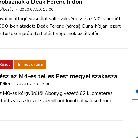
róbáznak a Deák Ferenc hídon
o/közút
·
2020.07.29. 19:00
ovábbi átfogó vizsgálat vált szükségessé az M0-s autóút
990-ben átadott Deák Ferenc (hárosi) Duna-hídján, ezért
sütörtökön próbaterhelést végeznek az átkelőn.
Közút
Infrastruktúra
ész az M4-es teljes Pest megyei szakasza
I/iho
·
2020.07.23. 15:00
z M0-ás körgyűrűtől Abonyig vezető 62 kilométeres
tóútszakasz közel százmilliárd forintból valósult meg.