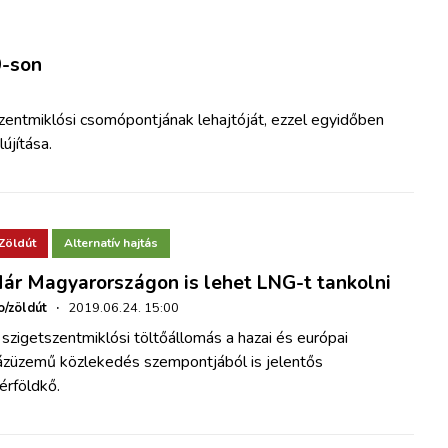
0-son
zentmiklósi csomópontjának lehajtóját, ezzel egyidőben
újítása.
Zöldút
Alternatív hajtás
ár Magyarországon is lehet LNG-t tankolni
o/zöldút
·
2019.06.24. 15:00
szigetszentmiklósi töltőállomás a hazai és európai
ázüzemű közlekedés szempontjából is jelentős
érföldkő.