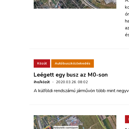
Az
ko
ór
ha
az
és
Közút
Autóbuszközlekedés
Leégett egy busz az M0-son
iho/közút
·
2020.03.26. 08:02
A külföldi rendszámú járművön több mint negyv