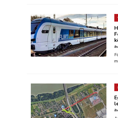
H
F
k
ih
Fö
m
E
l
ih