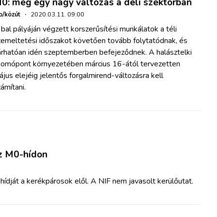
0: még egy nagy változás a déli szektorban
o/közút
·
2020.03.11. 09:00
bal pályáján végzett korszerűsítési munkálatok a téli
zemeltetési időszakot követően tovább folytatódnak, és
árhatóan idén szeptemberben befejeződnek. A halásztelki
somópont környezetében március 16-ától tervezetten
jus elejéig jelentős forgalmirend-változásra kell
ámítani.
az M0-hídon
ídját a kerékpárosok elől. A NIF nem javasolt kerülőutat.