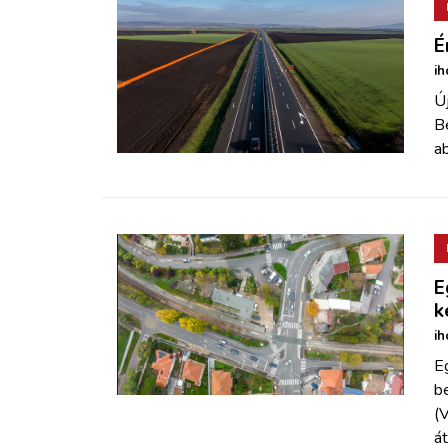
É
ih
Ú
Be
a
E
k
ih
E
b
(
át