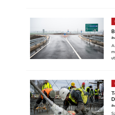
B
ih
Az
me
ut
T
D
ih
S