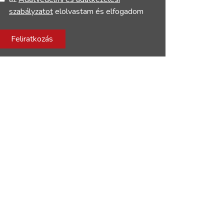
szabályzatot
elolvastam és elfogadom
Feliratkozás