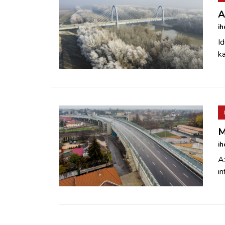
A
ih
Id
ka
M
ih
Az
in