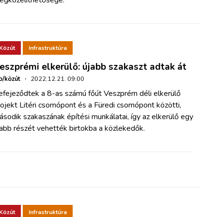
Közút
Infrastruktúra
eszprémi elkerülő: újabb szakaszt adtak át
o/közút
·
2022.12.21. 09:00
efejeződtek a 8-as számú főút Veszprém déli elkerülő
ojekt Litéri csomópont és a Füredi csomópont közötti,
sodik szakaszának építési munkálatai, így az elkerülő egy
abb részét vehették birtokba a közlekedők.
Közút
Infrastruktúra