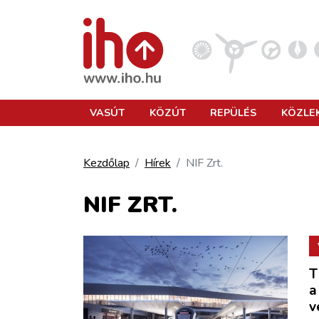
VASÚT
VASÚT
KÖZÚT
REPÜLÉS
KÖZLE
KÖZÚT
Kezdőlap
Hírek
NIF Zrt.
REPÜLÉS
NIF ZRT.
KÖZLEKEDÉSFEJLESZTÉS
T
ELLÁTÁSI LÁNC
a
v