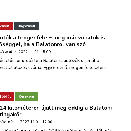
Vasút
Nagyvasút
utók a tenger felé – meg már vonatok is
őséggel, ha a Balatonról van szó
o/vasút
·
2022.11.01. 15:00
én először utolérte a Balatonra autózók számát a
nattal utazók száma. Egyértelmű, megéri fejleszteni.
Zöldút
Kerékpár
14 kilométeren újult meg eddig a Balatoni
ringakör
o/zöldút
·
2022.11.01. 12:00
 idén májusig elkészült 108 kilométer után, ősztől már