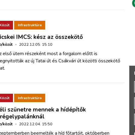
Közút
Infrastruktúra
icskei IMCS: kész az összekötő
o/közút
·
2022.12.05. 15:10
 első ütem részeként most a forgalom előtt is
gnyitották az új Tatai út és Csákvári út közötti összekötő
at.
Közút
Infrastruktúra
éli szünetre mennek a hídépítők
régelypalánknál
o/közút
·
2022.12.04. 15:50
zeptemberben beemelték a híd főtartóit, októberben