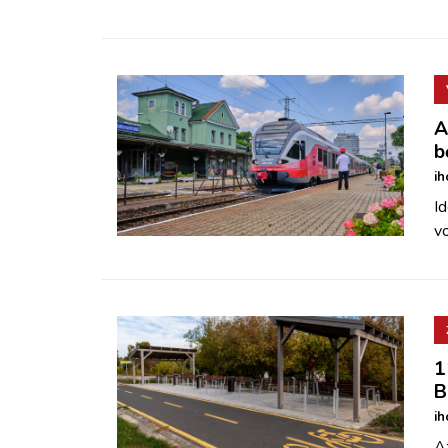
A
b
ih
Id
vo
1
B
ih
Az