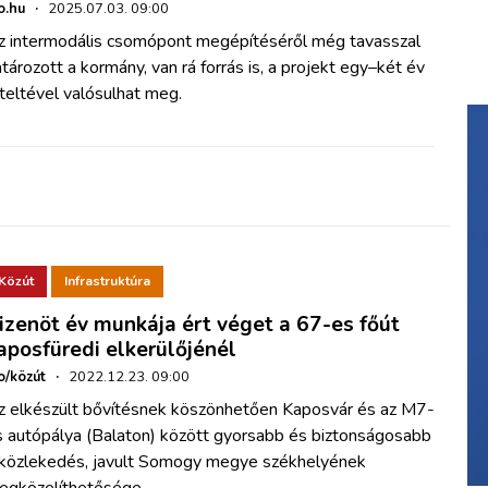
o.hu
·
2025.07.03. 09:00
z intermodális csomópont megépítéséről még tavasszal
tározott a kormány, van rá forrás is, a projekt egy–két év
teltével valósulhat meg.
Közút
Infrastruktúra
izenöt év munkája ért véget a 67-es főút
aposfüredi elkerülőjénél
o/közút
·
2022.12.23. 09:00
z elkészült bővítésnek köszönhetően Kaposvár és az M7-
s autópálya (Balaton) között gyorsabb és biztonságosabb
 közlekedés, javult Somogy megye székhelyének
egközelíthetősége.