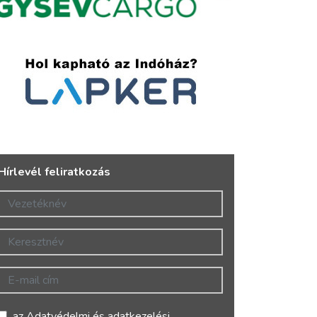
Hírlevél feliratkozás
Vezetéknév
Keresztnév
E-mail cím
az
Adatvédelmi és adatkezelési