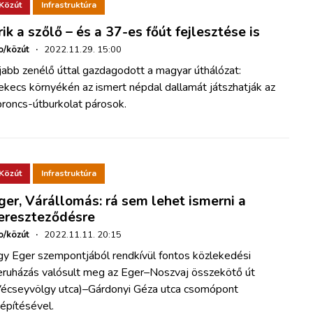
Közút
Infrastruktúra
rik a szőlő – és a 37-es főút fejlesztése is
o/közút
·
2022.11.29. 15:00
jabb zenélő úttal gazdagodott a magyar úthálózat:
kecs környékén az ismert népdal dallamát játszhatják az
broncs-útburkolat párosok.
Közút
Infrastruktúra
ger, Várállomás: rá sem lehet ismerni a
ereszteződésre
o/közút
·
2022.11.11. 20:15
gy Eger szempontjából rendkívül fontos közlekedési
eruházás valósult meg az Eger–Noszvaj összekötő út
Vécseyvölgy utca)–Gárdonyi Géza utca csomópont
építésével.