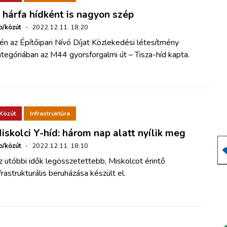
 hárfa hídként is nagyon szép
o/közút
·
2022.12.11. 18:20
én az Építőipari Nívó Díjat Közlekedési létesítmény
tegóriában az M44 gyorsforgalmi út – Tisza-híd kapta.
Közút
Infrastruktúra
iskolci Y-híd: három nap alatt nyílik meg
o/közút
·
2022.12.11. 18:10
 utóbbi idők legösszetettebb, Miskolcot érintő
frastrukturális beruházása készült el.