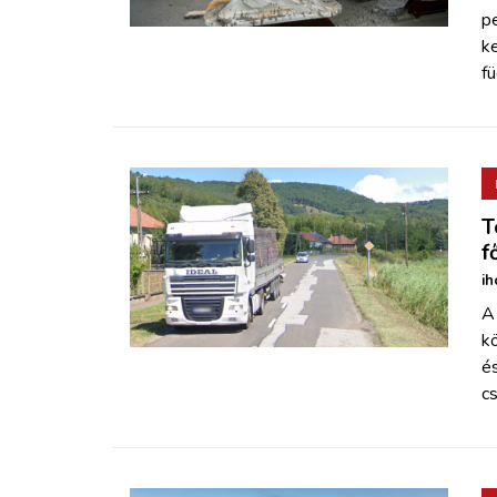
pe
ke
fü
T
f
ih
A
k
és
cs