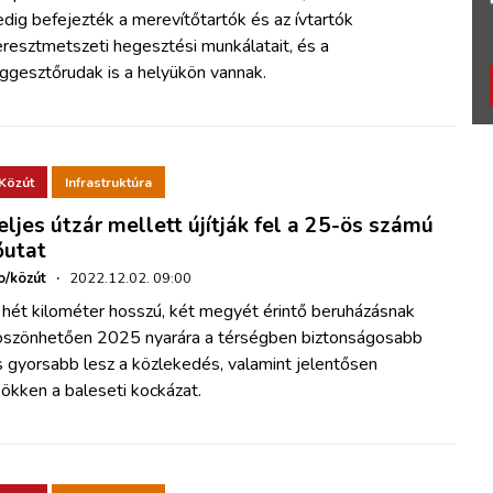
dig befejezték a merevítőtartók és az ívtartók
resztmetszeti hegesztési munkálatait, és a
ggesztőrudak is a helyükön vannak.
Közút
Infrastruktúra
eljes útzár mellett újítják fel a 25-ös számú
őutat
o/közút
·
2022.12.02. 09:00
 hét kilométer hosszú, két megyét érintő beruházásnak
öszönhetően 2025 nyarára a térségben biztonságosabb
 gyorsabb lesz a közlekedés, valamint jelentősen
ökken a baleseti kockázat.