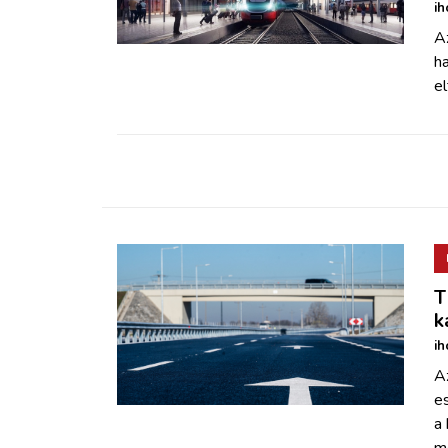
ZÖLDÚT
ih
A
ha
HAJÓZÁS
el
BLOG
ARCHÍVUM
WEBSHOP
T
BELÉPÉS
k
ih
REGISZTRÁCIÓ
A
e
a
m