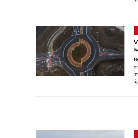
V
ih
B
pr
má
új