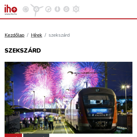
Kezdőlap
Hírek
szekszárd
VASÚT
SZEKSZÁRD
Kosár megtekintése
KÖZÚT
REPÜLÉS
KÖZLEKEDÉSFEJLESZTÉS
ELLÁTÁSI LÁNC