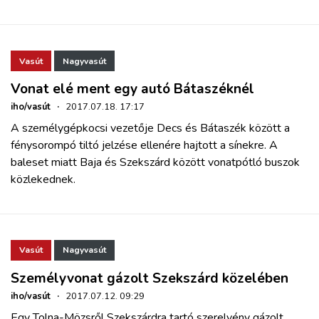
Vasút
Nagyvasút
Vonat elé ment egy autó Bátaszéknél
iho/vasút
·
2017.07.18. 17:17
A személygépkocsi vezetője Decs és Bátaszék között a
fénysorompó tiltó jelzése ellenére hajtott a sínekre. A
baleset miatt Baja és Szekszárd között vonatpótló buszok
közlekednek.
Vasút
Nagyvasút
Személyvonat gázolt Szekszárd közelében
iho/vasút
·
2017.07.12. 09:29
Egy Tolna-Mözsről Szekszárdra tartó szerelvény gázolt