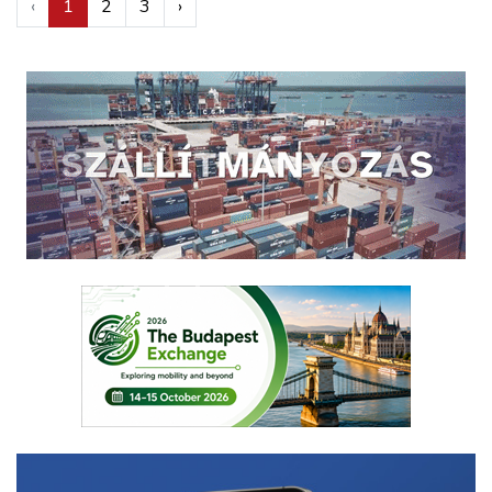
‹
1
2
3
›