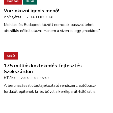
Hajózás
Belvíz
Vöcsöközni igenis menő!
iho/hajózás
·
2014.11.02. 13:45
Mohács és Budapest között nemcsak busszal lehet
átszállás nélkül utazni. Hanem a vízen is, egy „madárral”.
Közút
175 milliós közlekedés-fejlesztés
Szekszárdon
MTI/iho
·
2014.08.02. 15:49
A beruházással utastájékoztató rendszert, autóbusz-
fordulót építenek ki, és bővül a kerékpárút-hálózat is.