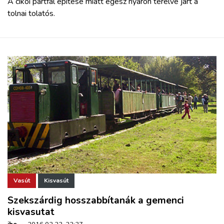
A cikói partfal építése miatt egész nyáron terelve járt a
tolnai tolatós.
Vasút
Kisvasút
Szekszárdig hosszabbítanák a gemenci
kisvasutat