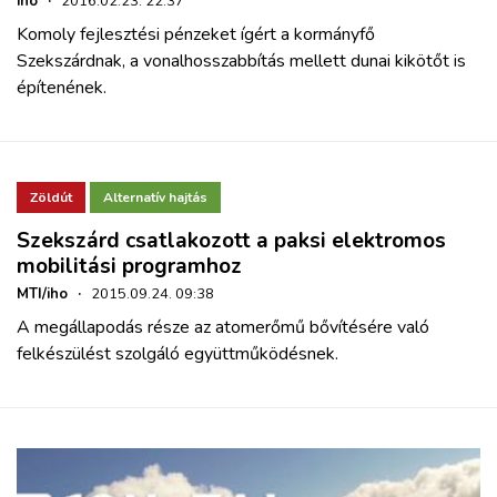
iho
·
2016.02.23. 22:37
Komoly fejlesztési pénzeket ígért a kormányfő
Szekszárdnak, a vonalhosszabbítás mellett dunai kikötőt is
építenének.
Zöldút
Alternatív hajtás
Szekszárd csatlakozott a paksi elektromos
mobilitási programhoz
MTI/iho
·
2015.09.24. 09:38
A megállapodás része az atomerőmű bővítésére való
felkészülést szolgáló együttműködésnek.