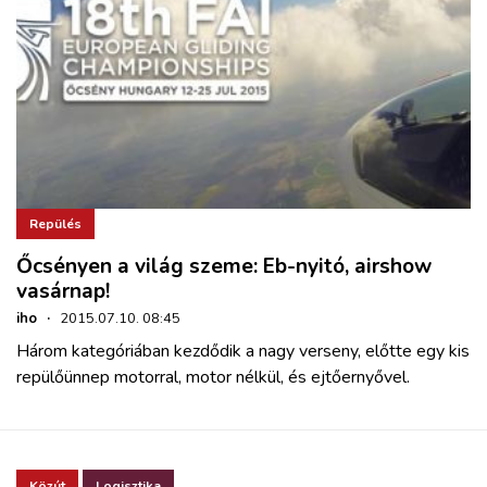
Repülés
Őcsényen a világ szeme: Eb-nyitó, airshow
vasárnap!
iho
·
2015.07.10. 08:45
Három kategóriában kezdődik a nagy verseny, előtte egy kis
repülőünnep motorral, motor nélkül, és ejtőernyővel.
Közút
Logisztika