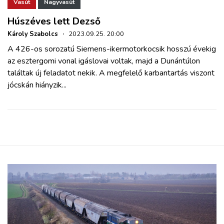
ZÖLDÚT
Vasút
Nagyvasút
Húszéves lett Dezső
HAJÓZÁS
Károly Szabolcs
·
2023.09.25. 20:00
A 426-os sorozatú Siemens-ikermotorkocsik hosszú évekig
az esztergomi vonal igáslovai voltak, majd a Dunántúlon
BLOG
találtak új feladatot nekik. A megfelelő karbantartás viszont
jócskán hiányzik...
ARCHÍVUM
WEBSHOP
BELÉPÉS
REGISZTRÁCIÓ