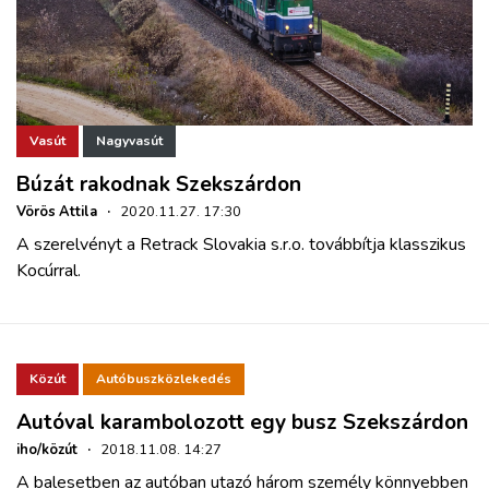
Vasút
Nagyvasút
Búzát rakodnak Szekszárdon
Vörös Attila
·
2020.11.27. 17:30
A szerelvényt a Retrack Slovakia s.r.o. továbbítja klasszikus
Kocúrral.
Közút
Autóbuszközlekedés
Autóval karambolozott egy busz Szekszárdon
iho/közút
·
2018.11.08. 14:27
A balesetben az autóban utazó három személy könnyebben