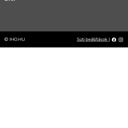
© IHO.HU
Süti beállítások
|