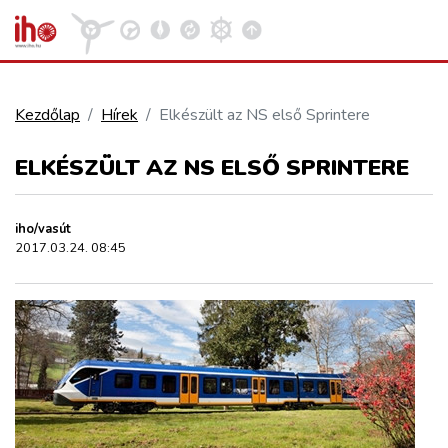
Kezdőlap
Hírek
Elkészült az NS első Sprintere
VASÚT
ELKÉSZÜLT AZ NS ELSŐ SPRINTERE
Kosár megtekintése
KÖZÚT
iho/vasút
2017.03.24. 08:45
REPÜLÉS
KÖZLEKEDÉSFEJLESZTÉS
ELLÁTÁSI LÁNC