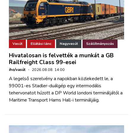
Vasút
Ellátási lánc
Nagyvasút
Szállítmányozás
Hivatalosan is felvették a munkát a GB
Railfreight Class 99-esei
iho/vasút
·
2026.08.08. 14:00
A legelső szerelvény a napokban közlekedett le, a
99001-es Stadler-duálgép egy intermodális
tehervonatot húzott a DP World londoni termináljától a
Maritime Transport Hams Hall-i termináljáig.