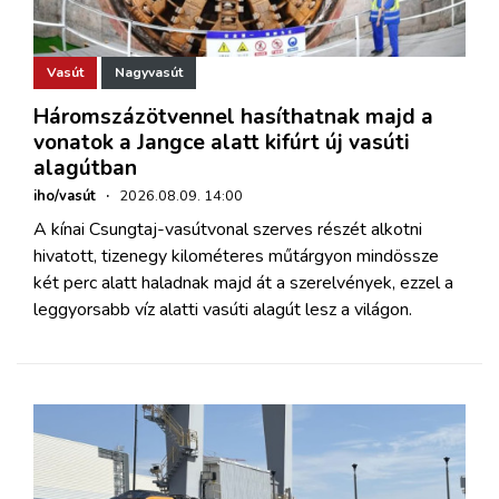
Vasút
Nagyvasút
Háromszázötvennel hasíthatnak majd a
vonatok a Jangce alatt kifúrt új vasúti
alagútban
iho/vasút
·
2026.08.09. 14:00
A kínai Csungtaj-vasútvonal szerves részét alkotni
hivatott, tizenegy kilométeres műtárgyon mindössze
két perc alatt haladnak majd át a szerelvények, ezzel a
leggyorsabb víz alatti vasúti alagút lesz a világon.