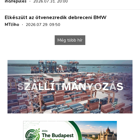
iho/repülés
·
2026.07.31. 20:00
Elkészült az ötvenezredik debreceni BMW
MTI/iho
·
2026.07.29. 09:50
Még több hír