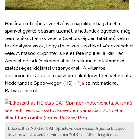
ZÖLDÚT
HAJÓZÁS
Habár a prototípus szerelvény a napokban hagyta el a
spanyol gyártó beasaini üzemét, a hollandok egyelőre még
nem találkozhatnak vele: a Csehországban található velimi
BLOG
tesztpályára viszik, hogy dinamikus teszteket végezzenek el
vele. A második Sprinter is kelet felé indul el: a Rail Tec
ARCHÍVUM
Arsenal bécsi klímakamrájában teszik majd ki különböző
szélsőséges időjárási viszonyoknak. A villamos
motorvonatokat csak a nyúzópróbákat követően veheti át a
WEBSHOP
Nederlandse Spoorwegen (NS) –
írja
az International
Railway Journal.
BELÉPÉS
REGISZTRÁCIÓ
Elkészült az NS első CAF Sprinter-motorvonata. A jármű kiterjedt
tesztsorozatot követően, várhatóan 2018-ban állhat forgalomba