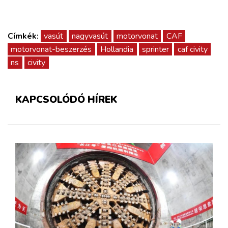
Címkék:
vasút
nagyvasút
motorvonat
CAF
motorvonat-beszerzés
Hollandia
sprinter
caf civity
ns
civity
KAPCSOLÓDÓ HÍREK