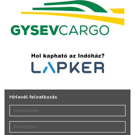
Hírlevél feliratkozás
Vezetéknév
Keresztnév