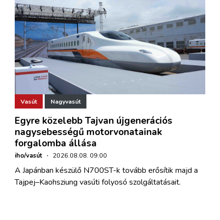
Vasút
Nagyvasút
Egyre közelebb Tajvan újgenerációs
nagysebességű motorvonatainak
forgalomba állása
iho/vasút
·
2026.08.08. 09:00
A Japánban készülő N700ST-k tovább erősítik majd a
Tajpej–Kaohsziung vasúti folyosó szolgáltatásait.