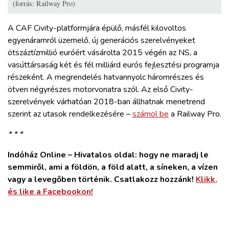
(forrás: Railway Pro)
A CAF Civity-platformjára épülő, másfél kilovoltos
egyenáramról üzemelő, új generációs szerelvényeket
ötszáztízmillió euróért vásárolta 2015 végén az NS, a
vasúttársaság két és fél milliárd eurós fejlesztési programja
részeként. A megrendelés hatvannyolc háromrészes és
ötven négyrészes motorvonatra szól. Az első Civity-
szerelvények várhatóan 2018-ban állhatnak menetrend
szerint az utasok rendelkezésére –
számol be
a Railway Pro.
* * *
Indóház Online – Hivatalos oldal: hogy ne maradj le
semmiről, ami a földön, a föld alatt, a síneken, a vízen
vagy a levegőben történik. Csatlakozz hozzánk!
Klikk,
és like a Facebookon!