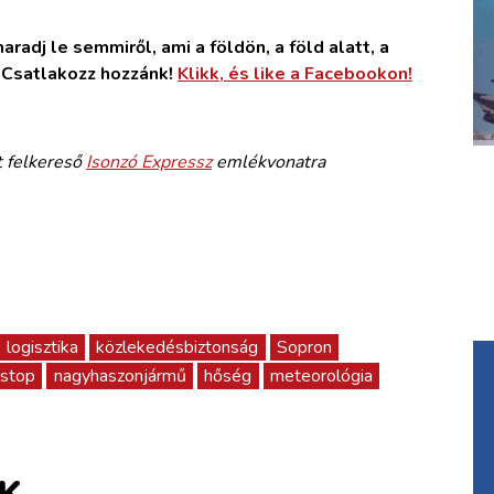
radj le semmiről, ami a földön, a föld alatt, a
. Csatlakozz hozzánk!
Klikk, és like a Facebookon!
t felkereső
Isonzó Expressz
emlékvonatra
logisztika
közlekedésbiztonság
Sopron
stop
nagyhaszonjármű
hőség
meteorológia
K