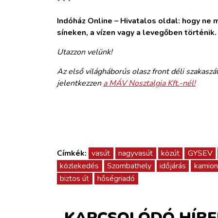
* * *
Indóház Online – Hivatalos oldal: hogy ne ma
síneken, a vízen vagy a levegőben történik
Utazzon velünk!
Az első világháborús olasz front déli szakaszá
jelentkezzen
a MÁV Nosztalgia Kft.-nél!
Címkék:
vasút
nagyvasút
közút
GYSEV
közlekedés
Szombathely
időjárás
kamion
biztos út
hőségriadó
KAPCSOLÓDÓ HÍRE