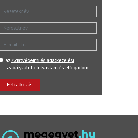
Vezetéknév
Keresztnév
E-mail cím
az
Adatvédelmi és adatkezelési
szabályzatot
elolvastam és elfogadom
Feliratkozás