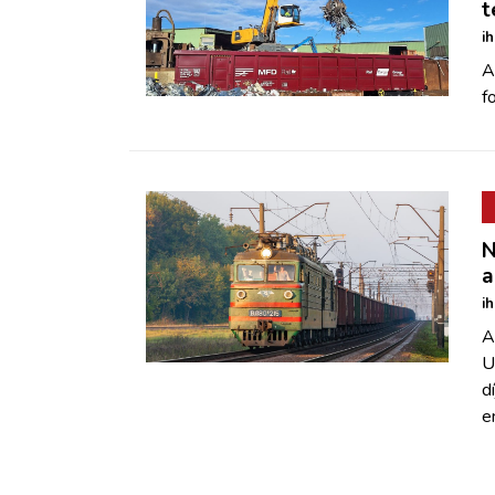
t
i
A
f
N
a
i
A
U
d
e