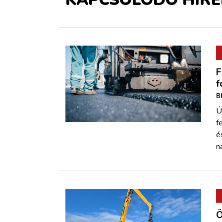
F
f
B
Ú
f
é
n
Ö