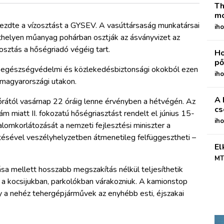
Th
mo
ezdte a vízosztást a GYSEV. A vasúttársaság munkatársai
iho
elyen műanyag pohárban osztják az ásványvizet az
osztás a hőségriadó végéig tart.
Ho
pő
t, egészségvédelmi és közlekedésbiztonsági okokból ezen
iho
 magyarországi utakon.
A 
rától vasárnap 22 óráig lenne érvényben a hétvégén. Az
cs
m miatt II. fokozatú hőségriasztást rendelt el június 15-
ih
alomkorlátozását a nemzeti fejlesztési miniszter a
tésével veszélyhelyzetben átmenetileg felfüggesztheti –
El
MT
sa mellett hosszabb megszakítás nélkül teljesíthetik
n a kocsijukban, parkolókban várakozniuk. A kamionstop
gy a nehéz tehergépjárművek az enyhébb esti, éjszakai