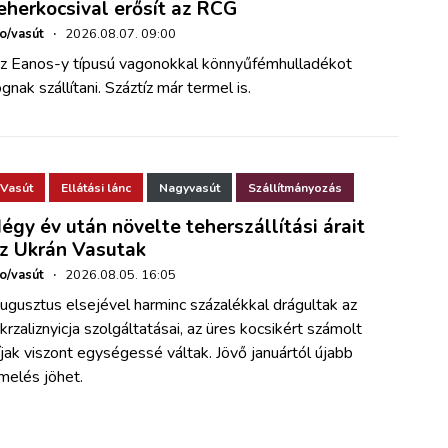
eherkocsival erősít az RCG
ho/vasút
·
2026.08.07. 09:00
z Eanos-y típusú vagonokkal könnyűfémhulladékot
ognak szállítani. Száztíz már termel is.
Vasút
Ellátási lánc
Nagyvasút
Szállítmányozás
égy év után növelte teherszállítási árait
z Ukrán Vasutak
ho/vasút
·
2026.08.05. 16:05
ugusztus elsejével harminc százalékkal drágultak az
krzaliznyicja szolgáltatásai, az üres kocsikért számolt
íjak viszont egységessé váltak. Jövő januártól újabb
melés jöhet.