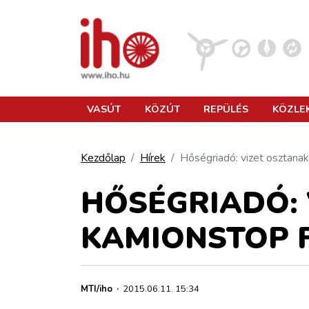
VASÚT
VASÚT
KÖZÚT
REPÜLÉS
KÖZLE
KÖZÚT
Kezdőlap
Hírek
Hőségriadó: vizet osztana
REPÜLÉS
HŐSÉGRIADÓ: 
KAMIONSTOP 
KÖZLEKEDÉSFEJLESZTÉS
ELLÁTÁSI LÁNC
MTI/iho
·
2015.06.11. 15:34