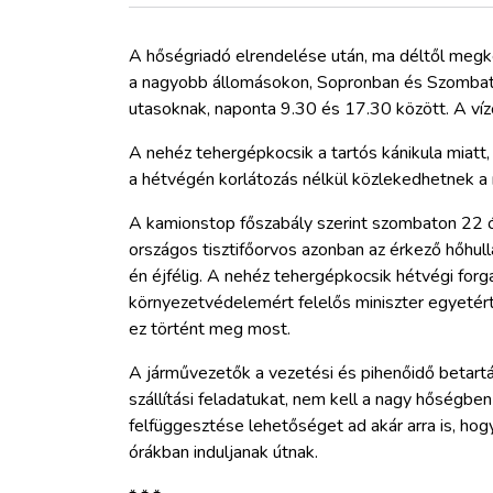
ZÖLDÚT
A hőségriadó elrendelése után, ma déltől megk
HAJÓZÁS
a nagyobb állomásokon, Sopronban és Szombath
utasoknak, naponta 9.30 és 17.30 között. A víz
BLOG
A nehéz tehergépkocsik a tartós kánikula miat
a hétvégén korlátozás nélkül közlekedhetnek a
ARCHÍVUM
A kamionstop főszabály szerint szombaton 22 ó
országos tisztifőorvos azonban az érkező hőhullá
WEBSHOP
én éjfélig. A nehéz tehergépkocsik hétvégi forg
környezetvédelemért felelős miniszter egyetér
ez történt meg most.
BELÉPÉS
A járművezetők a vezetési és pihenőidő betartá
szállítási feladatukat, nem kell a nagy hőségbe
REGISZTRÁCIÓ
felfüggesztése lehetőséget ad akár arra is, ho
órákban induljanak útnak.