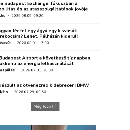
e Budapest Exchange: fókuszban a
bilitás és az utasszolgáltatások jövője
.hu
·
2026.08.05. 09:20
gyan fér fel egy ágyú egy kisvasúti
rekocsira? Lehet, Pálházán kiderül!
/vasút
·
2026.08.01. 17:00
Budapest Airport a következő tíz napban
ökkenti az energiafelhasználását
o/repülés
·
2026.07.31. 20:00
készült az ötvenezredik debreceni BMW
I/iho
·
2026.07.29. 09:50
Még több hír