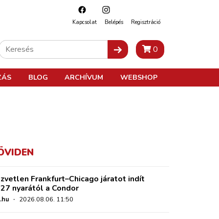
Kapcsolat
Belépés
Regisztráció
0
ZÁS
BLOG
ARCHÍVUM
WEBSHOP
ÖVIDEN
zvetlen Frankfurt–Chicago járatot indít
27 nyarától a Condor
.hu
·
2026.08.06. 11:50