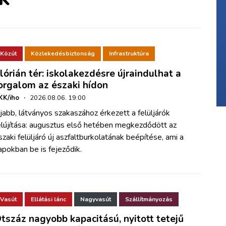
Közút
Közlekedésbiztonság
Infrastruktúra
lórián tér: iskolakezdésre újraindulhat a
orgalom az északi hídon
KK/iho
·
2026.08.06. 19:00
jabb, látványos szakaszához érkezett a felüljárók
elújítása: augusztus első hetében megkezdődött az
szaki felüljáró új aszfaltburkolatának beépítése, ami a
apokban be is fejeződik.
Vasút
Ellátási lánc
Nagyvasút
Szállítmányozás
tszáz nagyobb kapacitású, nyitott tetejű