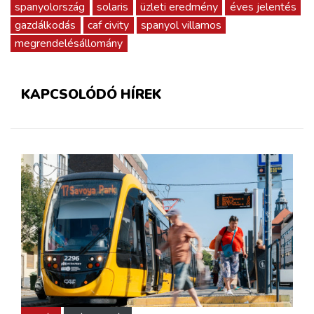
spanyolország
solaris
üzleti eredmény
éves jelentés
gazdálkodás
caf civity
spanyol villamos
megrendelésállomány
KAPCSOLÓDÓ HÍREK