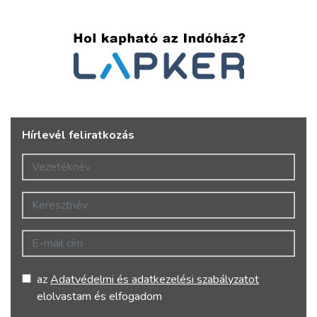
Hírlevél feliratkozás
Vezetéknév
Keresztnév
E-mail cím
az
Adatvédelmi és adatkezelési szabályzatot
elolvastam és elfogadom