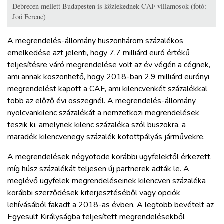
Debrecen mellett Budapesten is közlekednek CAF villamosok (fotó:
Joó Ferenc)
A megrendelés-állomány huszonhárom százalékos
emelkedése azt jelenti, hogy 7,7 milliárd euró értékű
teljesítésre váró megrendelése volt az év végén a cégnek,
ami annak köszönhető, hogy 2018-ban 2,9 milliárd eurónyi
megrendelést kapott a CAF, ami kilencvenkét százalékkal
több az előző évi összegnél. A megrendelés-állomány
nyolcvankilenc százalékát a nemzetközi megrendelések
teszik ki, amelynek kilenc százaléka szól buszokra, a
maradék kilencvenegy százalék kötöttpályás járművekre.
A megrendelések négyötöde korábbi ügyfelektől érkezett,
míg húsz százalékát teljesen új partnerek adták le. A
meglévő ügyfelek megrendeléseinek kilencven százaléka
korábbi szerződések kiterjesztéséből vagy opciók
lehívásából fakadt a 2018-as évben. A legtöbb bevételt az
Egyesült Királyságba teljesített megrendelésekből