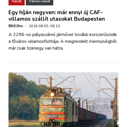
Vasút
Városi vasút
Egy híján negyven: már ennyi új CAF-
villamos szállít utasokat Budapesten
BKK/iho
·
2026.08.05. 08:10
A 2296-os pályaszámú járművel tovább korszerűsödik
a főváros villamosflottája. A megrendelt mennyiségből
már csak tizenegy van hátra.