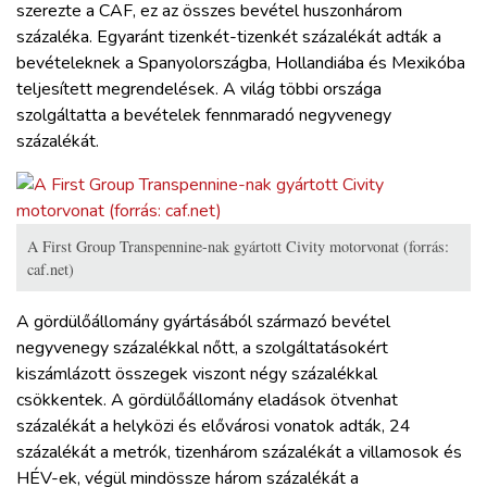
szerezte a CAF, ez az összes bevétel huszonhárom
százaléka. Egyaránt tizenkét-tizenkét százalékát adták a
bevételeknek a Spanyolországba, Hollandiába és Mexikóba
teljesített megrendelések. A világ többi országa
szolgáltatta a bevételek fennmaradó negyvenegy
százalékát.
A First Group Transpennine-nak gyártott Civity motorvonat (forrás:
caf.net)
A gördülőállomány gyártásából származó bevétel
negyvenegy százalékkal nőtt, a szolgáltatásokért
kiszámlázott összegek viszont négy százalékkal
csökkentek. A gördülőállomány eladások ötvenhat
százalékát a helyközi és elővárosi vonatok adták, 24
százalékát a metrók, tizenhárom százalékát a villamosok és
HÉV-ek, végül mindössze három százalékát a