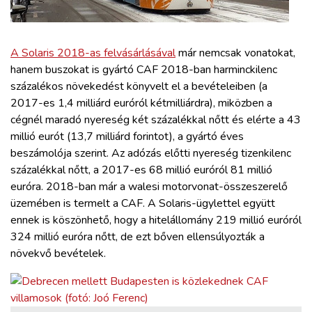
ZÖLDÚT
HAJÓZÁS
A Solaris 2018-as felvásárlásával
már nemcsak vonatokat,
hanem buszokat is gyártó CAF 2018-ban harminckilenc
százalékos növekedést könyvelt el a bevételeiben (a
BLOG
2017-es 1,4 milliárd euróról kétmilliárdra), miközben a
cégnél maradó nyereség két százalékkal nőtt és elérte a 43
ARCHÍVUM
millió eurót (13,7 milliárd forintot), a gyártó éves
beszámolója szerint. Az adózás előtti nyereség tizenkilenc
százalékkal nőtt, a 2017-es 68 millió euróról 81 millió
WEBSHOP
euróra. 2018-ban már a walesi motorvonat-összeszerelő
üzemében is termelt a CAF. A Solaris-ügylettel együtt
BELÉPÉS
ennek is köszönhető, hogy a hitelállomány 219 millió euróról
324 millió euróra nőtt, de ezt bőven ellensúlyozták a
növekvő bevételek.
REGISZTRÁCIÓ