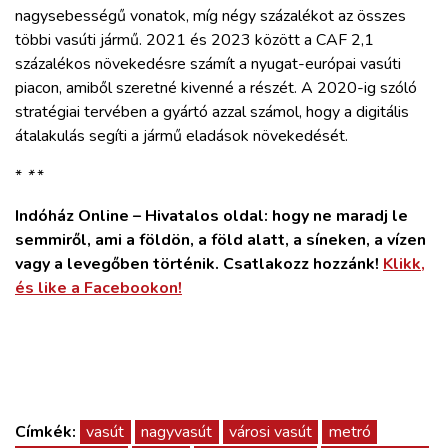
nagysebességű vonatok, míg négy százalékot az összes
többi vasúti jármű. 2021 és 2023 között a CAF 2,1
százalékos növekedésre számít a nyugat-európai vasúti
piacon, amiből szeretné kivenné a részét. A 2020-ig szóló
stratégiai tervében a gyártó azzal számol, hogy a digitális
átalakulás segíti a jármű eladások növekedését.
*
*
*
Indóház Online – Hivatalos oldal: hogy ne maradj le
semmiről, ami a földön, a föld alatt, a síneken, a vízen
vagy a levegőben történik. Csatlakozz hozzánk!
Klikk,
és like a Facebookon!
Címkék:
vasút
nagyvasút
városi vasút
metró