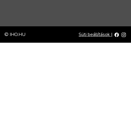
© IHO.HU
Süti beállítások
|