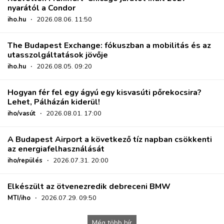
nyarától a Condor
iho.hu
·
2026.08.06. 11:50
The Budapest Exchange: fókuszban a mobilitás és az
utasszolgáltatások jövője
iho.hu
·
2026.08.05. 09:20
Hogyan fér fel egy ágyú egy kisvasúti pőrekocsira?
Lehet, Pálházán kiderül!
iho/vasút
·
2026.08.01. 17:00
A Budapest Airport a következő tíz napban csökkenti
az energiafelhasználását
iho/repülés
·
2026.07.31. 20:00
Elkészült az ötvenezredik debreceni BMW
MTI/iho
·
2026.07.29. 09:50
Még több hír