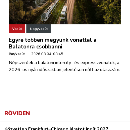
Vasút
Nagyvasút
Egyre többen megyünk vonattal a
Balatonra csobbanni
iho/vasút
·
2026.08.04. 08:45
Népszerűek a balatoni intercity- és expresszvonatok, a
2026-os nyári időszakban jelentősen nőtt az utasszám.
RÖVIDEN
Közvetlen Frankfurt–Chicago járatot indít 2027