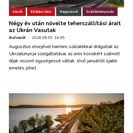
Vasút
Ellátási lánc
Nagyvasút
Szállítmányozás
Négy év után növelte teherszállítási árait
az Ukrán Vasutak
iho/vasút
·
2026.08.05. 16:05
Augusztus elsejével harminc százalékkal drágultak az
Ukrzaliznyicja szolgáltatásai, az üres kocsikért számolt
díjak viszont egységessé váltak. Jövő januártól újabb
emelés jöhet.