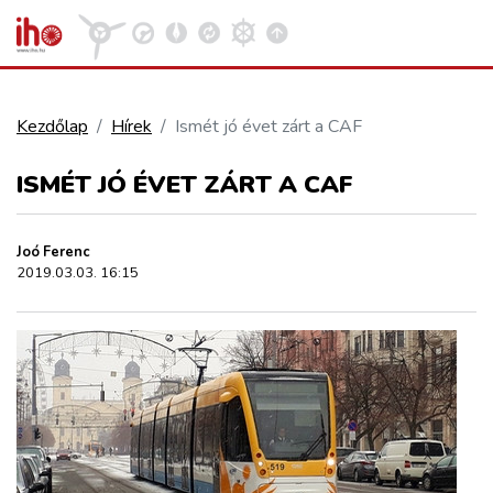
Kezdőlap
Hírek
Ismét jó évet zárt a CAF
VASÚT
ISMÉT JÓ ÉVET ZÁRT A CAF
Kosár megtekintése
KÖZÚT
Joó Ferenc
2019.03.03. 16:15
REPÜLÉS
KÖZLEKEDÉSFEJLESZTÉS
ELLÁTÁSI LÁNC