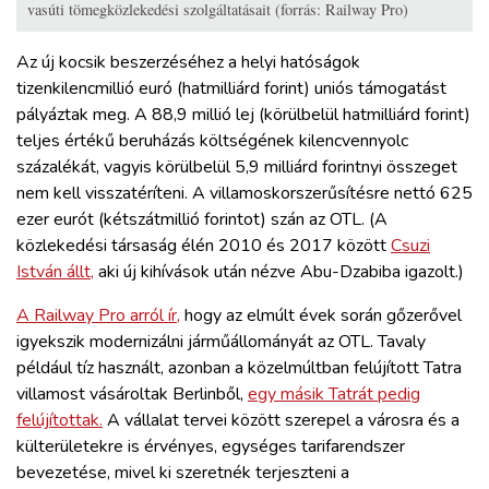
vasúti tömegközlekedési szolgáltatásait (forrás: Railway Pro)
Az új kocsik beszerzéséhez a helyi hatóságok
tizenkilencmillió euró (hatmilliárd forint) uniós támogatást
pályáztak meg. A 88,9 millió lej (körülbelül hatmilliárd forint)
teljes értékű beruházás költségének kilencvennyolc
százalékát, vagyis körülbelül 5,9 milliárd forintnyi összeget
nem kell visszatéríteni. A villamoskorszerűsítésre nettó 625
ezer eurót (kétszátmillió forintot) szán az OTL. (A
közlekedési társaság élén 2010 és 2017 között
Csuzi
István állt,
aki új kihívások után nézve Abu-Dzabiba igazolt.)
A Railway Pro arról ír,
hogy az elmúlt évek során gőzerővel
igyekszik modernizálni járműállományát az OTL. Tavaly
például tíz használt, azonban a közelmúltban felújított Tatra
villamost vásároltak Berlinből,
egy másik Tatrát pedig
felújítottak.
A vállalat tervei között szerepel a városra és a
külterületekre is érvényes, egységes tarifarendszer
bevezetése, mivel ki szeretnék terjeszteni a