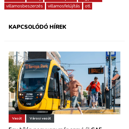
villamosbeszerzés
villamosfelújítás
otl
KAPCSOLÓDÓ HÍREK
Vasút
Városi vasút