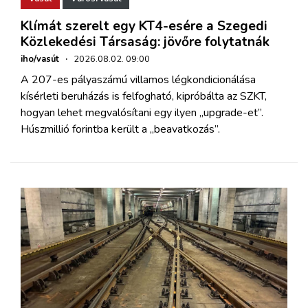
Klímát szerelt egy KT4-esére a Szegedi
Közlekedési Társaság: jövőre folytatnák
iho/vasút
·
2026.08.02. 09:00
A 207-es pályaszámú villamos légkondicionálása
kísérleti beruházás is felfogható, kipróbálta az SZKT,
hogyan lehet megvalósítani egy ilyen „upgrade-et”.
Húszmillió forintba került a „beavatkozás”.