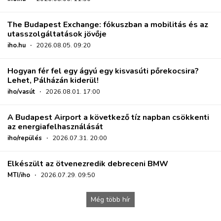
The Budapest Exchange: fókuszban a mobilitás és az
utasszolgáltatások jövője
iho.hu
·
2026.08.05. 09:20
Hogyan fér fel egy ágyú egy kisvasúti pőrekocsira?
Lehet, Pálházán kiderül!
iho/vasút
·
2026.08.01. 17:00
A Budapest Airport a következő tíz napban csökkenti
az energiafelhasználását
iho/repülés
·
2026.07.31. 20:00
Elkészült az ötvenezredik debreceni BMW
MTI/iho
·
2026.07.29. 09:50
Még több hír