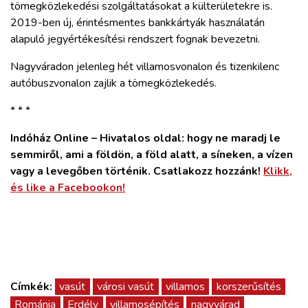
tömegközlekedési szolgáltatásokat a külterületekre is.
2019-ben új, érintésmentes bankkártyák használatán
alapuló jegyértékesítési rendszert fognak bevezetni.
Nagyváradon jelenleg hét villamosvonalon és tizenkilenc
autóbuszvonalon zajlik a tömegközlekedés.
* * *
Indóház Online – Hivatalos oldal: hogy ne maradj le
semmiről, ami a földön, a föld alatt, a síneken, a vízen
vagy a levegőben történik. Csatlakozz hozzánk!
Klikk,
és like a Facebookon!
Címkék:
vasút
városi vasút
villamos
korszerűsítés
Románia
Erdély
villamosépítés
nagyvárad