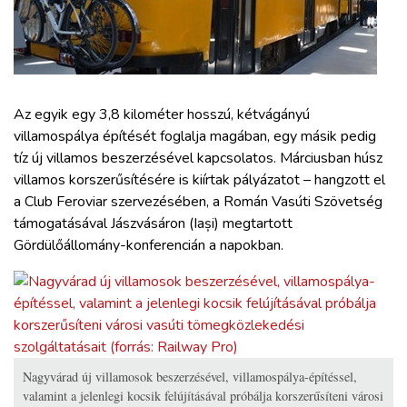
ZÖLDÚT
HAJÓZÁS
BLOG
Az egyik egy 3,8 kilométer hosszú, kétvágányú
villamospálya építését foglalja magában, egy másik pedig
tíz új villamos beszerzésével kapcsolatos. Márciusban húsz
ARCHÍVUM
villamos korszerűsítésére is kiírtak pályázatot – hangzott el
a Club Feroviar szervezésében, a Román Vasúti Szövetség
WEBSHOP
támogatásával Jászvásáron (Iași) megtartott
Gördülőállomány-konferencián a napokban.
BELÉPÉS
REGISZTRÁCIÓ
Nagyvárad új villamosok beszerzésével, villamospálya-építéssel,
valamint a jelenlegi kocsik felújításával próbálja korszerűsíteni városi