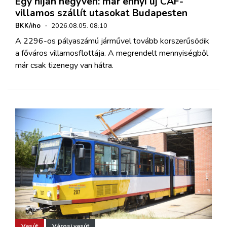
Egy híján negyven: már ennyi új CAF-
villamos szállít utasokat Budapesten
BKK/iho
·
2026.08.05. 08:10
A 2296-os pályaszámú járművel tovább korszerűsödik
a főváros villamosflottája. A megrendelt mennyiségből
már csak tizenegy van hátra.
Vasút
Városi vasút