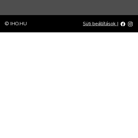
© IHO.HU
Süti beállítások
|