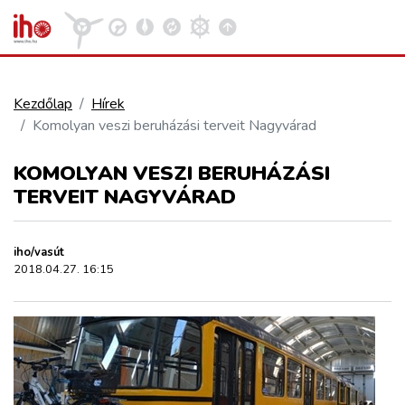
Kezdőlap
Hírek
Komolyan veszi beruházási terveit Nagyvárad
VASÚT
Kosár megtekintése
KOMOLYAN VESZI BERUHÁZÁSI
KÖZÚT
TERVEIT NAGYVÁRAD
REPÜLÉS
iho/vasút
2018.04.27. 16:15
KÖZLEKEDÉSFEJLESZTÉS
ELLÁTÁSI LÁNC