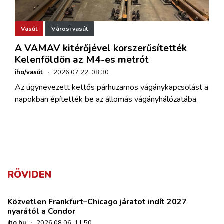
Vasút
Városi vasút
A VAMAV kitérőjével korszerűsítették
Kelenföldön az M4-es metrót
iho/vasút
·
2026.07.22. 08:30
Az úgynevezett kettős párhuzamos vágánykapcsolást a
napokban építették be az állomás vágányhálózatába.
RÖVIDEN
Közvetlen Frankfurt–Chicago járatot indít 2027
nyarától a Condor
iho.hu
·
2026.08.06. 11:50