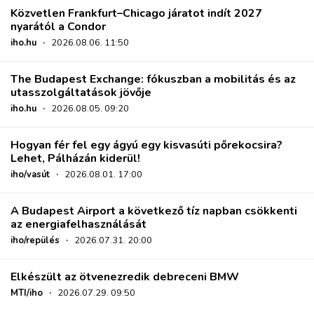
Közvetlen Frankfurt–Chicago járatot indít 2027
nyarától a Condor
iho.hu
·
2026.08.06. 11:50
The Budapest Exchange: fókuszban a mobilitás és az
utasszolgáltatások jövője
iho.hu
·
2026.08.05. 09:20
Hogyan fér fel egy ágyú egy kisvasúti pőrekocsira?
Lehet, Pálházán kiderül!
iho/vasút
·
2026.08.01. 17:00
A Budapest Airport a következő tíz napban csökkenti
az energiafelhasználását
iho/repülés
·
2026.07.31. 20:00
Elkészült az ötvenezredik debreceni BMW
MTI/iho
·
2026.07.29. 09:50