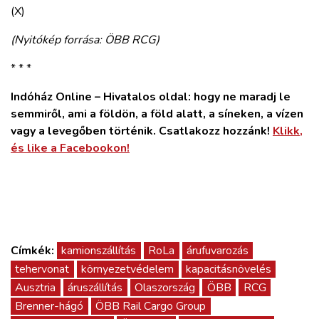
(X)
(Nyitókép forrása: ÖBB RCG)
* * *
Indóház Online – Hivatalos oldal: hogy ne maradj le
semmiről, ami a földön, a föld alatt, a síneken, a vízen
vagy a levegőben történik. Csatlakozz hozzánk!
Klikk,
és like a Facebookon!
Címkék:
kamionszállítás
RoLa
árufuvarozás
tehervonat
környezetvédelem
kapacitásnövelés
Ausztria
áruszállítás
Olaszország
ÖBB
RCG
Brenner-hágó
ÖBB Rail Cargo Group