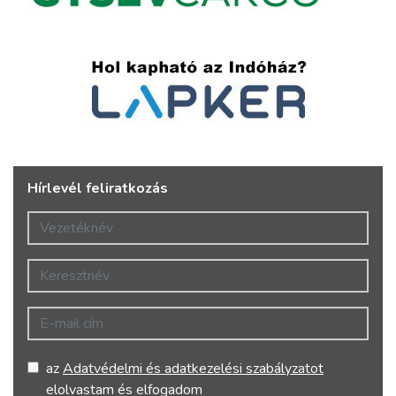
Hírlevél feliratkozás
Vezetéknév
Keresztnév
E-mail cím
az
Adatvédelmi és adatkezelési szabályzatot
elolvastam és elfogadom