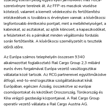
szerelvényre terelnek át. Az FFP-es maszkok viselése
kötelező, valamint a kiemelt védekezési és fertőtlenítési
intézkedések is továbbra is érvényben vannak: a kísérőkocsi
legfontosabb érintkezési pontjait, mint a mellékhelyiséget, a
kabinokat, az asztalokat, az ajtók kilincseit, a kapaszkodókat,
a felületeket és a párnákat minden végállomási fordulás
során fertőtlenítik. A kísérőkocsi személyzetét is tesztelik
időről időre.
Az Európa számos telephelyén összesen 9340
alkalmazottat foglalkoztató Rail Cargo Group 2,3 milliárd
eurós éves forgalmával Európa vezető vasútlogisztikai
vállalatai közé tartozik. Az RCG partnereivel együttműködve
átfogó, end-to-end logisztikai szolgáltatásokat kínál
Európában, egészen Ázsiáig, összekötve az európai
csomópontokat és kikötőket Oroszország, Törökország és
Kína virágzó gazdasági központjaival. A Rail Cargo Group
operatív vezető vállalata a Rail Cargo Austria AG.