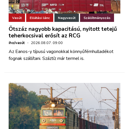
Vasút
Ellátási lánc
Nagyvasút
Szállítmányozás
Ötszáz nagyobb kapacitású, nyitott tetejű
teherkocsival erősít az RCG
iho/vasút
·
2026.08.07. 09:00
Az Eanos-y típusú vagonokkal könnyűfémhulladékot
fognak szállítani. Száztíz már termel is.