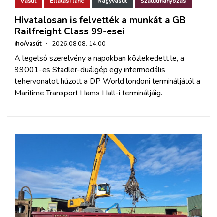
Vasút
Ellátási lánc
Nagyvasút
Szállítmányozás
Hivatalosan is felvették a munkát a GB
Railfreight Class 99-esei
iho/vasút
·
2026.08.08. 14:00
A legelső szerelvény a napokban közlekedett le, a
99001-es Stadler-duálgép egy intermodális
tehervonatot húzott a DP World londoni termináljától a
Maritime Transport Hams Hall-i termináljáig.