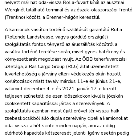
helyett már hat oda-vissza RoLa-fuvart kínál az ausztriai
Wörglnél található terminál és az észak-olaszországi Trentó
(Trentino) között, a Brenner-hágón keresztül.
A kamionok vasúton történő szállítását garantáló RoLa
(Rollende Landstrasse, vagyis gördülő országút)
szolgáltatás fontos tényező az áruszállítás közútról a
vasútra történő terelése során, mivel gyors, hatékony és
környezetbarát megoldást nyújt. Az ÖBB teherfuvarozási
üzletága, a Rail Cargo Group (RCG) által üzemeltetett
fuvarlehetőség a járvány elleni védekezés okán hozott
korlátozások miatt tavaly március 11-e és június 21-e,
valamint december 4-e és 2021. január 17-e között
teljesen szünetelt, de ezen időszakokon kívül is jócskán
csökkentett kapacitással jártak a szerelvények. A
szolgáltatás azonban most újult erővel tér vissza: halk
zsebeskocsikból álló dupla szerelvény cipeli a kamionokat
oda-vissza, a hét szinte minden napján, ami az eddig
elérhető kapacitás kétszeresét jelenti. Igény esetén pedig