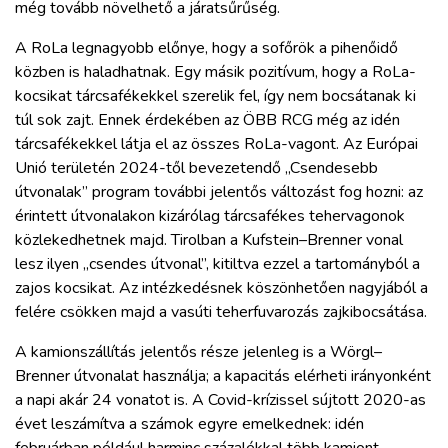
még tovább növelhető a járatsűrűség.
A RoLa legnagyobb előnye, hogy a sofőrök a pihenőidő
közben is haladhatnak. Egy másik pozitívum, hogy a RoLa-
kocsikat tárcsafékekkel szerelik fel, így nem bocsátanak ki
túl sok zajt. Ennek érdekében az ÖBB RCG még az idén
tárcsafékekkel látja el az összes RoLa-vagont. Az Európai
Unió területén 2024-től bevezetendő „Csendesebb
útvonalak” program további jelentős változást fog hozni: az
érintett útvonalakon kizárólag tárcsafékes tehervagonok
közlekedhetnek majd. Tirolban a Kufstein–Brenner vonal
lesz ilyen „csendes útvonal”, kitiltva ezzel a tartományból a
zajos kocsikat. Az intézkedésnek köszönhetően nagyjából a
felére csökken majd a vasúti teherfuvarozás zajkibocsátása.
A kamionszállítás jelentős része jelenleg is a Wörgl–
Brenner útvonalat használja; a kapacitás elérheti irányonként
a napi akár 24 vonatot is. A Covid-krízissel sújtott 2020-as
évet leszámítva a számok egyre emelkednek: idén
februárban például harminc százalékkal több kamiont