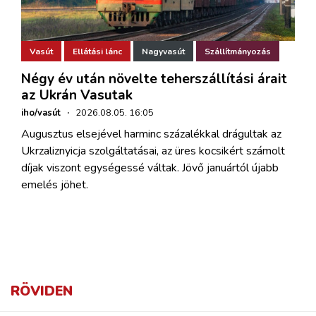
Vasút
Ellátási lánc
Nagyvasút
Szállítmányozás
Négy év után növelte teherszállítási árait
az Ukrán Vasutak
iho/vasút
·
2026.08.05. 16:05
Augusztus elsejével harminc százalékkal drágultak az
Ukrzaliznyicja szolgáltatásai, az üres kocsikért számolt
díjak viszont egységessé váltak. Jövő januártól újabb
emelés jöhet.
RÖVIDEN