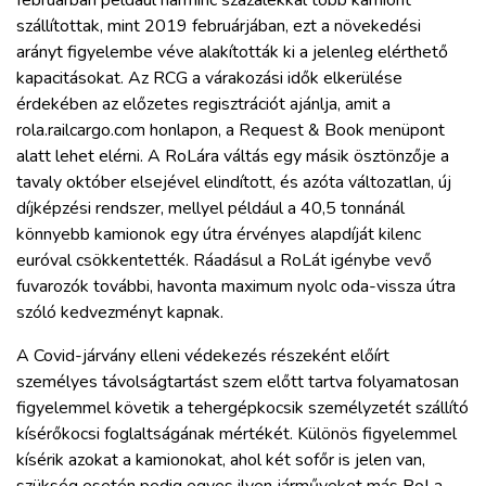
szállítottak, mint 2019 februárjában, ezt a növekedési
arányt figyelembe véve alakították ki a jelenleg elérthető
kapacitásokat. Az RCG a várakozási idők elkerülése
érdekében az előzetes regisztrációt ajánlja, amit a
rola.railcargo.com honlapon, a Request & Book menüpont
alatt lehet elérni. A RoLára váltás egy másik ösztönzője a
tavaly október elsejével elindított, és azóta változatlan, új
díjképzési rendszer, mellyel például a 40,5 tonnánál
könnyebb kamionok egy útra érvényes alapdíját kilenc
euróval csökkentették. Ráadásul a RoLát igénybe vevő
fuvarozók további, havonta maximum nyolc oda-vissza útra
szóló kedvezményt kapnak.
A Covid-járvány elleni védekezés részeként előírt
személyes távolságtartást szem előtt tartva folyamatosan
figyelemmel követik a tehergépkocsik személyzetét szállító
kísérőkocsi foglaltságának mértékét. Különös figyelemmel
kísérik azokat a kamionokat, ahol két sofőr is jelen van,
szükség esetén pedig egyes ilyen járműveket más RoLa-