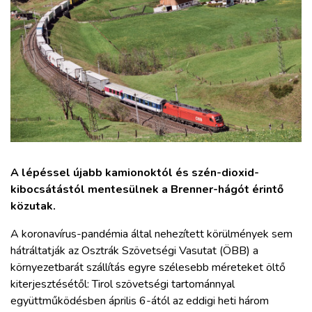
ZÖLDÚT
HAJÓZÁS
BLOG
ARCHÍVUM
WEBSHOP
A lépéssel újabb kamionoktól és szén-dioxid-
kibocsátástól mentesülnek a Brenner-hágót érintő
közutak.
BELÉPÉS
A koronavírus-pandémia által nehezített körülmények sem
hátráltatják az Osztrák Szövetségi Vasutat (ÖBB) a
REGISZTRÁCIÓ
környezetbarát szállítás egyre szélesebb méreteket öltő
kiterjesztésétől: Tirol szövetségi tartománnyal
együttműködésben április 6-ától az eddigi heti három