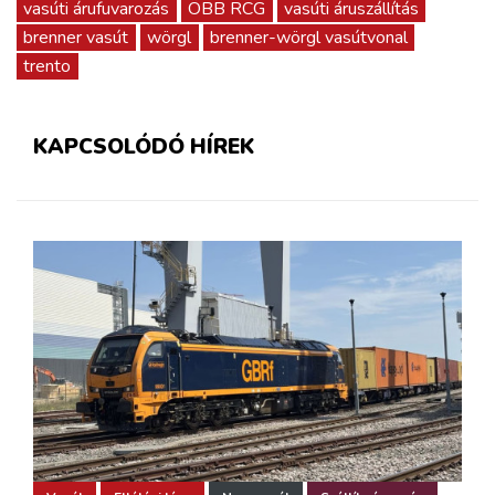
vasúti árufuvarozás
ÖBB RCG
vasúti áruszállítás
brenner vasút
wörgl
brenner-wörgl vasútvonal
trento
KAPCSOLÓDÓ HÍREK