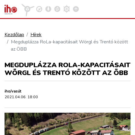
Kezdőlap
Hírek
Megduplázza RoLa-kapacitásait Wörgl és Trentó között
VASÚT
az ÖBB
Kosár megtekintése
MEGDUPLÁZZA ROLA-KAPACITÁSAIT
KÖZÚT
WÖRGL ÉS TRENTÓ KÖZÖTT AZ ÖBB
REPÜLÉS
iho/vasút
2021.04.06. 18:00
KÖZLEKEDÉSFEJLESZTÉS
ELLÁTÁSI LÁNC