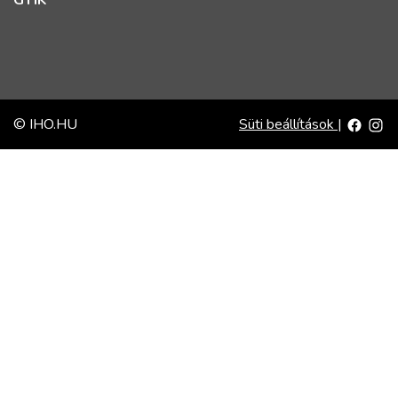
GYIK
© IHO.HU
Süti beállítások
|