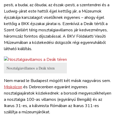
pesti, a budai, az óbudai, az észak-pesti, a szentendrei és a
Ludwig-járat este hattól éjjel kettőig jár, a Múzeumok
éjszakája karszalagot viselőknek ingyenes – ahogy éjjel
kettőig a BKK éjszakai járatai is. Ezenkívül a Deák tértől a
Szent Gellért térig mosztalgiavillamos jár kedvezményes,
háromszáz forintos díjszabással. A BKV Földalatti Vasúti
Múzeumában a közlekedési dolgozók régi egyenruháiból
látható kiállítás.
Nosztalgiavillamos a Deák téren
Nem marad le Budapest mögött két másik nagyváros sem.
Miskolcon
és Debrecenben egyaránt ingyenes
nosztalgiajáratok közlekednek: a borsodi megyeszékhelyen
a nosztalgia 100-as villamos (egyirányú Bengáli) és az
Ikarus 31-es, a kálvinista Rómában az Ikarus 311-es
szállítja a múzeumjárókat.