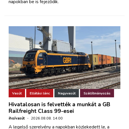
napokban be is fejeződik.
Vasút
Ellátási lánc
Nagyvasút
Szállítmányozás
Hivatalosan is felvették a munkát a GB
Railfreight Class 99-esei
iho/vasút
·
2026.08.08. 14:00
A legelső szerelvény a napokban közlekedett le, a