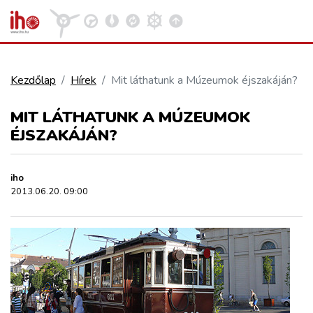
Kezdőlap
Hírek
Mit láthatunk a Múzeumok éjszakáján?
VASÚT
MIT LÁTHATUNK A MÚZEUMOK
Kosár megtekintése
ÉJSZAKÁJÁN?
KÖZÚT
iho
REPÜLÉS
2013.06.20. 09:00
KÖZLEKEDÉSFEJLESZTÉS
ELLÁTÁSI LÁNC