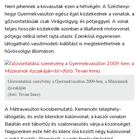
Nem pihennek a kisvasutak ezen a hétvégén. A Széchenyi-
hegyi Gyermekvasúton egész éjjel közlekednek a vonatok, a
gőzvontatásúak csak Virágvölgyig, és pótjeggyel. A vonal
teljes hosszán közlekedik azonban a lillafüredi motorvonat,
pótjegy nélkül lehet rajta utazni. Ezenkívül ingyenesen
látogatható vasútmodell-kiállítást is megtekinthetnek a
hűvösvölgyi állomáson.
Gőzvontatású szerelvény a Gyermekvasúton 2009-ben, a Múzeumok
éjszakáján
(fotó: Tevan Imre)
A Mátravasúton kocsibemutató, Kemencén telephely-
látogatás, és este kilenckor különvonat, a kaszói vonalon
Balátán esti tábortűz és szalonnasütés várja a közönséget.
Nagycenken este hét és kilenc óra között négy különvonat
is indul Kastély állomásról, a szobi forrásvízkóstoló