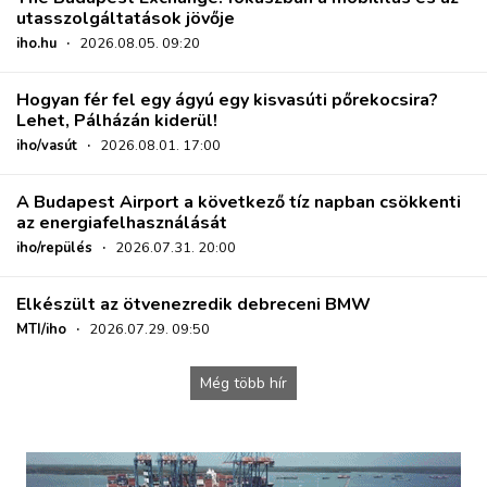
utasszolgáltatások jövője
iho.hu
·
2026.08.05. 09:20
Hogyan fér fel egy ágyú egy kisvasúti pőrekocsira?
Lehet, Pálházán kiderül!
iho/vasút
·
2026.08.01. 17:00
A Budapest Airport a következő tíz napban csökkenti
az energiafelhasználását
iho/repülés
·
2026.07.31. 20:00
Elkészült az ötvenezredik debreceni BMW
MTI/iho
·
2026.07.29. 09:50
Még több hír