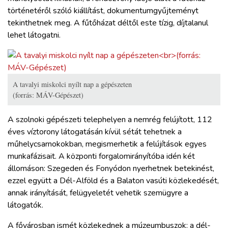
történetéről szóló kiállítást, dokumentumgyűjteményt
tekinthetnek meg. A fűtőházat déltől este tízig, díjtalanul
lehet látogatni.
A tavalyi miskolci nyílt nap a gépészeten
(forrás: MÁV-Gépészet)
A szolnoki gépészeti telephelyen a nemrég felújított, 112
éves víztorony látogatásán kívül sétát tehetnek a
műhelycsarnokokban, megismerhetik a felújítások egyes
munkafázisait. A központi forgalomirányítóba idén két
állomáson: Szegeden és Fonyódon nyerhetnek betekinést,
ezzel együtt a Dél-Alföld és a Balaton vasúti közlekedését,
annak irányítását, felügyeletét vehetik szemügyre a
látogatók.
A fővárosban ismét közlekednek a múzeumbuszok: a dél-