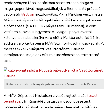
rendezvényen több, hazánkban rendszeresen dolgozó
magángépen kívül megcsodálhatjuk a Siemens itt próbázó
vadonatúj
Vectron
mozdonyát is. Aki a Parkban veszi meg a
Múzeumok éjszakája látogatására szóló karszalagot, annak
a gőzösözés (a 411,118 pályaszámú Trumannal), a kerti
vasút és a lóvasút ingyenes! A Nyugati pályaudvarról
különvonat indul a királyi váró elől a Parkba este fél 11-kor,
addig a váró kertjében a MÁV Szimfonikusok muzsikálnak. A
mécsesekkel kivilágított Vasúttörténeti Parkban
járműparádé, majd az Orfeum étkezőkocsiban retrodiszkó
lesz.
Különvonat indul a Nyugati pályaudvarról a Vasúttörténeti Parkba
A MÁV-Gépészet Miskolcon a vasút rejtett arcát
készül
bemutatni
. Járműparádét, virtuális mozdonyvezetést,
műhelysétát kínálnak, a rendezvény ideje alatt a fűtőház