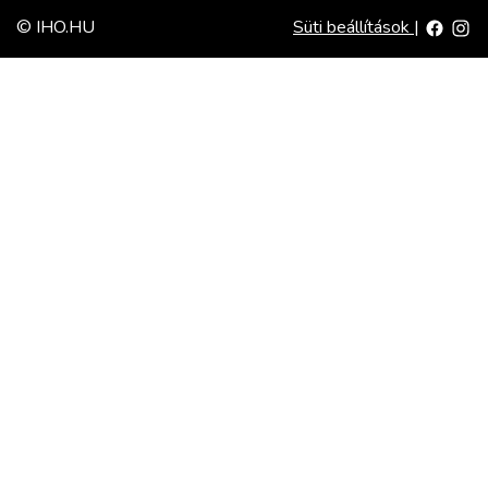
© IHO.HU
Süti beállítások
|