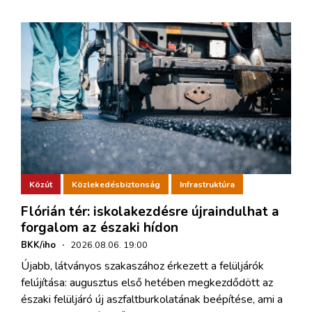
Közút
Közlekedésbiztonság
Infrastruktúra
Flórián tér: iskolakezdésre újraindulhat a
forgalom az északi hídon
BKK/iho
·
2026.08.06. 19:00
Újabb, látványos szakaszához érkezett a felüljárók
felújítása: augusztus első hetében megkezdődött az
északi felüljáró új aszfaltburkolatának beépítése, ami a