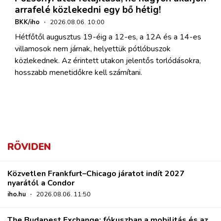
arrafelé közlekedni egy bő hétig!
BKK/iho
·
2026.08.06. 10:00
Hétfőtől augusztus 19-éig a 12-es, a 12A és a 14-es
villamosok nem járnak, helyettük pótlóbuszok
közlekednek. Az érintett utakon jelentős torlódásokra,
hosszabb menetidőkre kell számítani.
RÖVIDEN
Közvetlen Frankfurt–Chicago járatot indít 2027
nyarától a Condor
iho.hu
·
2026.08.06. 11:50
The Budapest Exchange: fókuszban a mobilitás és az