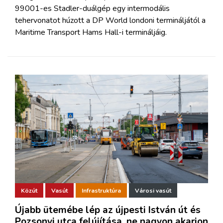
99001-es Stadler-duálgép egy intermodális
tehervonatot húzott a DP World londoni termináljától a
Maritime Transport Hams Hall-i termináljáig.
Közút
Vasút
Infrastruktúra
Városi vasút
Újabb ütemébe lép az újpesti István út és
Pozsonyi utca felújítása, ne nagyon akarjon