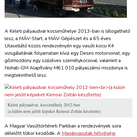
ZÖLDÚT
HAJÓZÁS
A Keleti pályaudvar kocsiműhelye 2013-ban is látogatható
BLOG
lesz, a MÁV-Start, a MÁV-Gépészet és a 65 éves
Utasellátó közös rendezvényén egy vasúti kocsi K4
vizsgálatának folyamatain kívül egy Desiro motorvonat, egy
ARCHÍVUM
gőzmozdony egy százéves személykocsival, valamint a
Nohab-GM Alapítvány M61 010 pályaszámú mozdonya is
WEBSHOP
megtekinthető lesz.
BELÉPÉS
Keleti pályaudvar, kocsiműhely 2012-ben
REGISZTRÁCIÓ
(a külön nem jelölt képeket Kemsei Zoltán készítette)
A Magyar Vasúttörténeti Parkban a rendezvények sora
délelőtt tízkor kezdődik. A
Magánvasutak hétvégéje