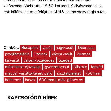
különvonat Máriakútra 19.30-kor indul. Szilvásváradon az
esti különvonatot a felújított Mk48-as mozdony fogja húzni.
Címkék:
Budapest
vasút
nagyvasút
Debrecen
programajánló
Szolnok
városi vasút
villamos
kisvasút
városi közlekedés
Szeged
múzeumok éjszakája
gyermekvasút
Miskolc
fonyód
magyar vasúttörténeti park
nosztalgiajárat
760 mm
kemence
kaszó
600 mm
máv-gépészet
KAPCSOLÓDÓ HÍREK