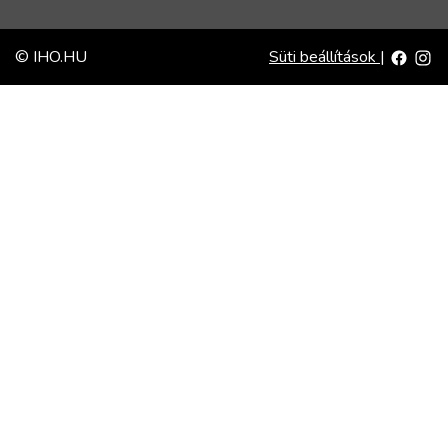
© IHO.HU
Süti beállítások
|