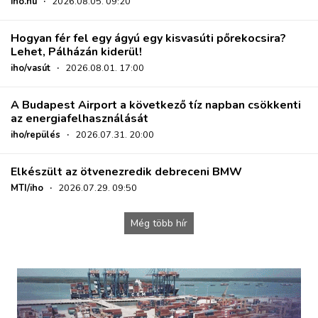
iho.hu
·
2026.08.05. 09:20
Hogyan fér fel egy ágyú egy kisvasúti pőrekocsira?
Lehet, Pálházán kiderül!
iho/vasút
·
2026.08.01. 17:00
A Budapest Airport a következő tíz napban csökkenti
az energiafelhasználását
iho/repülés
·
2026.07.31. 20:00
Elkészült az ötvenezredik debreceni BMW
MTI/iho
·
2026.07.29. 09:50
Még több hír