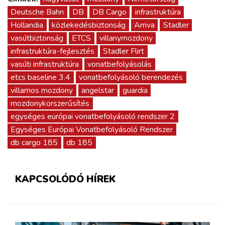
Deutsche Bahn
DB
DB Cargo
infrastruktúra
Hollandia
közlekedésbiztonság
Arriva
Stadler
vasútbiztonság
ETCS
villanymozdony
infrastruktúra-fejlesztés
Stadler Flirt
vasúti infrastruktúra
vonatbefolyásolás
etcs baseline 3.4
vonatbefolyásoló berendezés
villamos mozdony
angelstar
guardia
mozdonykorszerűsítés
egységes európai vonatbefolyásoló rendszer 2
Egységes Európai Vonatbefolyásoló Rendszer
db cargo 185
db 185
KAPCSOLÓDÓ HÍREK