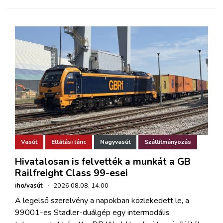
Vasút
Ellátási lánc
Nagyvasút
Szállítmányozás
Hivatalosan is felvették a munkát a GB
Railfreight Class 99-esei
iho/vasút
·
2026.08.08. 14:00
A legelső szerelvény a napokban közlekedett le, a
99001-es Stadler-duálgép egy intermodális