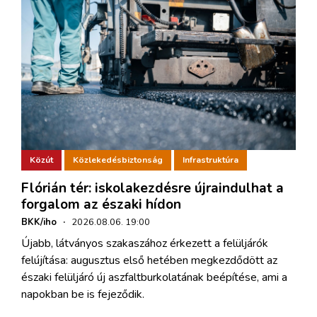
Közút
Közlekedésbiztonság
Infrastruktúra
Flórián tér: iskolakezdésre újraindulhat a
forgalom az északi hídon
BKK/iho
·
2026.08.06. 19:00
Újabb, látványos szakaszához érkezett a felüljárók
felújítása: augusztus első hetében megkezdődött az
északi felüljáró új aszfaltburkolatának beépítése, ami a
napokban be is fejeződik.