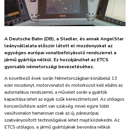
ZÖLDÚT
HAJÓZÁS
BLOG
A Deutsche Bahn (DB), a Stadler, és annak AngelStar
leányvállalata először látott el mozdonyokat az
egységes európai vonatbefolyásoló rendszerrel a
ARCHÍVUM
jármű gyártója nélkül. Ez hozzájárulhat az ETCS
gyorsabb németországi bevezetéséhez.
WEBSHOP
A következő évek során Németországban körülbelül 13
ezer mozdonyt, motorvonatot és motorkocsit kell ellátni az
BELÉPÉS
automatikus rendszerrel, a művelet során a gyártók
kapacitása lehet az egyik szűk keresztmetszet. Az utólagos
REGISZTRÁCIÓ
korszerűsítésre azért van szükség, mivel egyre több
vasútvonalon hamarosan csak az új, páneurópai,
szabványosított technológiával lehet majd közlekedni. Az
ETCS utólagos, a jármű gyártójának bevonása nélküli