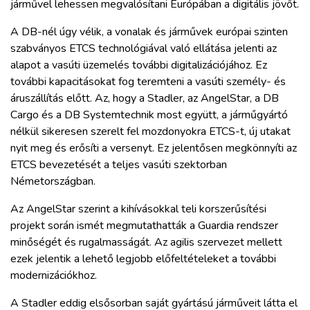
járművel lehessen megvalósítani Európában a digitális jövőt.
A DB-nél úgy vélik, a vonalak és járművek európai szinten
szabványos ETCS technológiával való ellátása jelenti az
alapot a vasúti üzemelés további digitalizációjához. Ez
további kapacitásokat fog teremteni a vasúti személy- és
áruszállítás előtt. Az, hogy a Stadler, az AngelStar, a DB
Cargo és a DB Systemtechnik most együtt, a járműgyártó
nélkül sikeresen szerelt fel mozdonyokra ETCS-t, új utakat
nyit meg és erősíti a versenyt. Ez jelentősen megkönnyíti az
ETCS bevezetését a teljes vasúti szektorban
Németországban.
Az AngelStar szerint a kihívásokkal teli korszerűsítési
projekt során ismét megmutathatták a Guardia rendszer
minőségét és rugalmasságát. Az agilis szervezet mellett
ezek jelentik a lehető legjobb előfeltételeket a további
modernizációkhoz.
A Stadler eddig elsősorban saját gyártású járműveit látta el