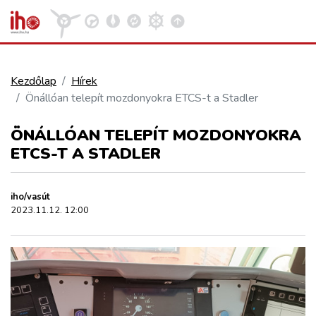
Kezdőlap
Hírek
Önállóan telepít mozdonyokra ETCS-t a Stadler
VASÚT
Kosár megtekintése
ÖNÁLLÓAN TELEPÍT MOZDONYOKRA
KÖZÚT
ETCS-T A STADLER
REPÜLÉS
iho/vasút
2023.11.12. 12:00
KÖZLEKEDÉSFEJLESZTÉS
ELLÁTÁSI LÁNC