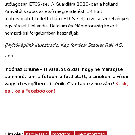
utólagosan ETCS-sel. A Guardiára 2020-ban a holland
Arrivától kapták az első megrendelést: 34 Flirt
motorvonatot kellett ellátni ETCS-sel, mivel a szerelvények
egy részét Hollandia, Belgium és Németország között,
nemzetközi forgalomban használják.
(Nyitóképünk illusztráció. Kép forrása: Stadler Rail AG)
* * *
Indóház Online – Hivatalos oldal: hogy ne maradj le
semmiről, ami a földön, a föld alatt, a síneken, a vízen
vagy a levegőben történik. Csatlakozz hozzánk!
Klikk,
és like a Facebookon!
Címkék:
nagyvasút
mozdony
Németország