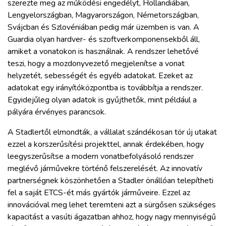
szerezte meg az működési engedélyt, Hollandiában,
Lengyelországban, Magyarországon, Németországban,
Svájcban és Szlovéniában pedig már üzemben is van. A
Guardia olyan hardver- és szoftverkomponensekből áll,
amiket a vonatokon is használnak. A rendszer lehetővé
teszi, hogy a mozdonyvezető megjelenítse a vonat
helyzetét, sebességét és egyéb adatokat. Ezeket az
adatokat egy irányítóközpontba is továbbítja a rendszer.
Egyidejűleg olyan adatok is gyűjthetők, mint például a
pályára érvényes parancsok.
A Stadlertől elmondták, a vállalat szándékosan tör új utakat
ezzel a korszerűsítési projekttel, annak érdekében, hogy
leegyszerűsítse a modern vonatbefolyásoló rendszer
meglévő járművekre történő felszerelését. Az innovatív
partnerségnek köszönhetően a Stadler önállóan telepítheti
fel a saját ETCS-ét más gyártók járműveire. Ezzel az
innovációval meg lehet teremteni azt a sürgősen szükséges
kapacitást a vasúti ágazatban ahhoz, hogy nagy mennyiségű