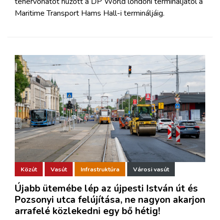
tehervonatot húzott a DP World londoni termináljától a
Maritime Transport Hams Hall-i termináljáig.
Közút
Vasút
Infrastruktúra
Városi vasút
Újabb ütemébe lép az újpesti István út és
Pozsonyi utca felújítása, ne nagyon akarjon
arrafelé közlekedni egy bő hétig!