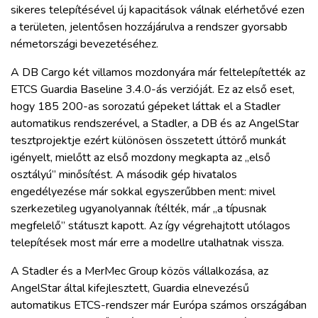
sikeres telepítésével új kapacitások válnak elérhetővé ezen
a területen, jelentősen hozzájárulva a rendszer gyorsabb
németországi bevezetéséhez.
A DB Cargo két villamos mozdonyára már feltelepítették az
ETCS Guardia Baseline 3.4.0-ás verzióját. Ez az első eset,
hogy 185 200-as sorozatú gépeket láttak el a Stadler
automatikus rendszerével, a Stadler, a DB és az AngelStar
tesztprojektje ezért különösen összetett úttörő munkát
igényelt, mielőtt az első mozdony megkapta az „első
osztályú” minősítést. A második gép hivatalos
engedélyezése már sokkal egyszerűbben ment: mivel
szerkezetileg ugyanolyannak ítélték, már „a típusnak
megfelelő” státuszt kapott. Az így végrehajtott utólagos
telepítések most már erre a modellre utalhatnak vissza.
A Stadler és a MerMec Group közös vállalkozása, az
AngelStar által kifejlesztett, Guardia elnevezésű
automatikus ETCS-rendszer már Európa számos országában