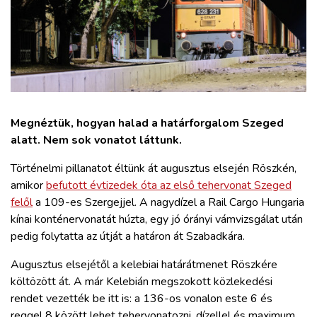
ZÖLDÚT
HAJÓZÁS
BLOG
Megnéztük, hogyan halad a határforgalom Szeged
ARCHÍVUM
alatt. Nem sok vonatot láttunk.
Történelmi pillanatot éltünk át augusztus elsején Röszkén,
WEBSHOP
amikor
befutott évtizedek óta az első tehervonat Szeged
felől
a 109-es Szergejjel. A nagydízel a Rail Cargo Hungaria
BELÉPÉS
kínai konténervonatát húzta, egy jó órányi vámvizsgálat után
pedig folytatta az útját a határon át Szabadkára.
REGISZTRÁCIÓ
Augusztus elsejétől a kelebiai határátmenet Röszkére
költözött át. A már Kelebián megszokott közlekedési
rendet vezették be itt is: a 136-os vonalon este 6 és
reggel 8 között lehet tehervonatozni, dízellel és maximum