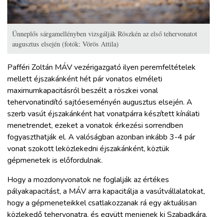
Ünneplős sárgamellényben vizsgálják Röszkén az első tehervonatot
augusztus elsején (fotók: Vörös Attila)
Pafféri Zoltán MÁV vezérigazgató ilyen peremfeltételek
mellett éjszakánként hét pár vonatos elméleti
maximumkapacitásról beszélt a röszkei vonal
tehervonatindító sajtóeseményén augusztus elsején. A
szerb vasút éjszakánként hat vonatpárra készített kínálati
menetrendet, ezeket a vonatok érkezési sorrendben
fogyaszthatják el. A valóságban azonban inkább 3-4 pár
vonat szokott leközlekedni éjszakánként, köztük
gépmenetek is előfordulnak.
Hogy a mozdonyvonatok ne foglalják az értékes
pályakapacitást, a MÁV arra kapacitálja a vasútvállalatokat,
hogy a gépmeneteikkel csatlakozzanak rá egy aktuálisan
közlekedő tehervonatra, és együtt menjenek ki Szabadkára.