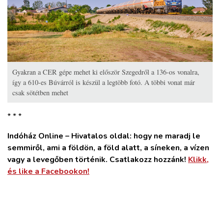
Gyakran a CER gépe mehet ki először Szegedről a 136-os vonalra,
így a 610-es Búvárról is készül a legtöbb fotó. A többi vonat már
csak sötétben mehet
* * *
Indóház Online – Hivatalos oldal: hogy ne maradj le
semmiről, ami a földön, a föld alatt, a síneken, a vízen
vagy a levegőben történik. Csatlakozz hozzánk!
Klikk,
és like a Facebookon!