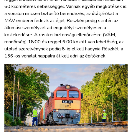
60 kilométeres sebességgel. Vannak egyéb megkötések is:
a vonalon nincsen biztosító berendezés, az útátjárókat a
MÁV emberei fedezik az éjjel, Röszkén pedig szintén az
állomási személyzet ad engedélyt személyesen a
közlekedésre. A röszkei biztonsági ellenőrzésre (VÁM,
rendőrség) 18:00 és reggel 6:00 között van lehetőség, az
utolsó szerelvénynek pedig 8-ig el kell hagynia Röszkét, a
136-os vonalat nappalra át kell adni az építőknek.