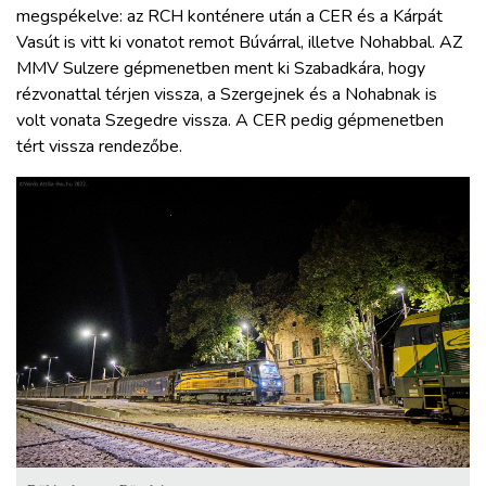
megspékelve: az RCH konténere után a CER és a Kárpát
Vasút is vitt ki vonatot remot Búvárral, illetve Nohabbal. AZ
MMV Sulzere gépmenetben ment ki Szabadkára, hogy
rézvonattal térjen vissza, a Szergejnek és a Nohabnak is
volt vonata Szegedre vissza. A CER pedig gépmenetben
tért vissza rendezőbe.