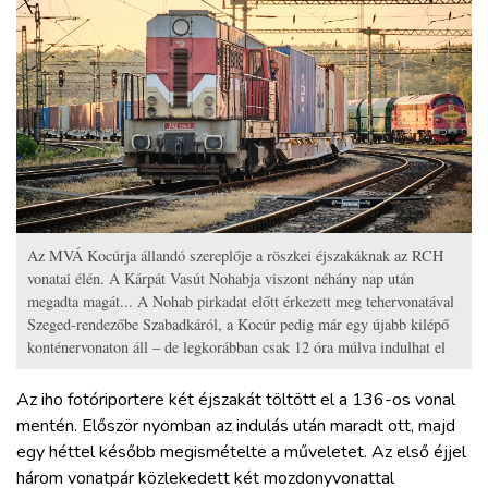
Az MVÁ Kocúrja állandó szereplője a röszkei éjszakáknak az RCH
vonatai élén. A Kárpát Vasút Nohabja viszont néhány nap után
megadta magát... A Nohab pirkadat előtt érkezett meg tehervonatával
Szeged-rendezőbe Szabadkáról, a Kocúr pedig már egy újabb kilépő
konténervonaton áll – de legkorábban csak 12 óra múlva indulhat el
Az iho fotóriportere két éjszakát töltött el a 136-os vonal
mentén. Először nyomban az indulás után maradt ott, majd
egy héttel később megismételte a műveletet. Az első éjjel
három vonatpár közlekedett két mozdonyvonattal