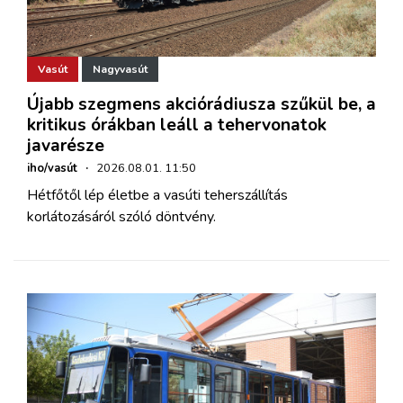
Vasút
Nagyvasút
Újabb szegmens akciórádiusza szűkül be, a
kritikus órákban leáll a tehervonatok
javarésze
iho/vasút
·
2026.08.01. 11:50
Hétfőtől lép életbe a vasúti teherszállítás
korlátozásáról szóló döntvény.