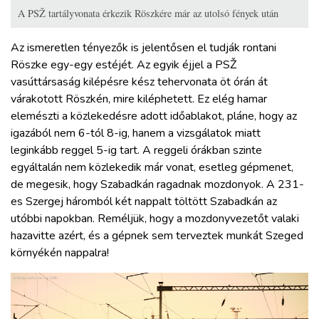
A PSŽ tartályvonata érkezik Röszkére már az utolsó fények után
Az ismeretlen tényezők is jelentősen el tudják rontani
Röszke egy-egy estéjét. Az egyik éjjel a PSŽ
vasúttársaság kilépésre kész tehervonata öt órán át
várakotott Röszkén, mire kiléphetett. Ez elég hamar
elemészti a közlekedésre adott időablakot, pláne, hogy az
igazából nem 6-tól 8-ig, hanem a vizsgálatok miatt
leginkább reggel 5-ig tart. A reggeli órákban szinte
egyáltalán nem közlekedik már vonat, esetleg gépmenet,
de megesik, hogy Szabadkán ragadnak mozdonyok. A 231-
es Szergej háromból két nappalt töltött Szabadkán az
utóbbi napokban. Reméljük, hogy a mozdonyvezetőt valaki
hazavitte azért, és a gépnek sem terveztek munkát Szeged
környékén nappalra!