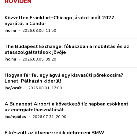
RÖVIDEN
Közvetlen Frankfurt–Chicago járatot indít 2027
nyarától a Condor
iho.hu
·
2026.08.06. 11:50
The Budapest Exchange: fókuszban a mobilitás és az
utasszolgáltatások jövője
iho.hu
·
2026.08.05. 09:20
Hogyan fér fel egy ágyú egy kisvasúti pőrekocsira?
Lehet, Pálházán kiderül!
iho/vasút
·
2026.08.01. 17:00
A Budapest Airport a következő tíz napban csökkenti
az energiafelhasználását
iho/repülés
·
2026.07.31. 20:00
Elkészült az ötvenezredik debreceni BMW