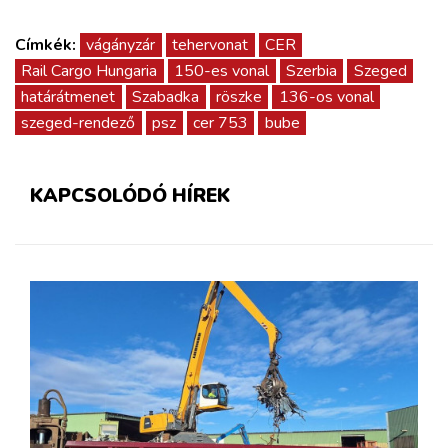
Címkék:
vágányzár
tehervonat
CER
Rail Cargo Hungaria
150-es vonal
Szerbia
Szeged
határátmenet
Szabadka
röszke
136-os vonal
szeged-rendező
psz
cer 753
bube
KAPCSOLÓDÓ HÍREK