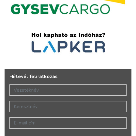
Hírlevél feliratkozás
Vezetéknév
Keresztnév
E-mail cím