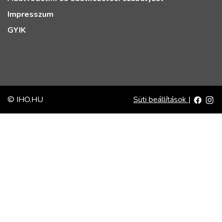
Impresszum
GYIK
© IHO.HU
Süti beállítások
|