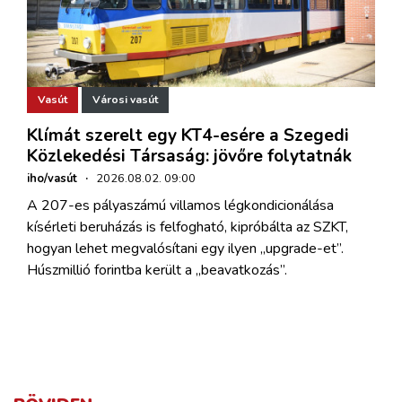
Vasút
Városi vasút
Klímát szerelt egy KT4-esére a Szegedi
Közlekedési Társaság: jövőre folytatnák
iho/vasút
·
2026.08.02. 09:00
A 207-es pályaszámú villamos légkondicionálása
kísérleti beruházás is felfogható, kipróbálta az SZKT,
hogyan lehet megvalósítani egy ilyen „upgrade-et”.
Húszmillió forintba került a „beavatkozás”.