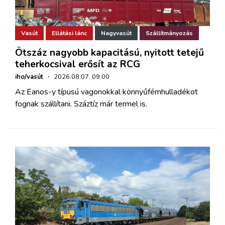
Vasút
Ellátási lánc
Nagyvasút
Szállítmányozás
Ötszáz nagyobb kapacitású, nyitott tetejű
teherkocsival erősít az RCG
iho/vasút
·
2026.08.07. 09:00
Az Eanos-y típusú vagonokkal könnyűfémhulladékot
fognak szállítani. Száztíz már termel is.