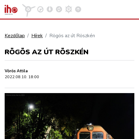
Kezdőlap
Hírek
Rögös az út Röszkén
VASÚT
RÖGÖS AZ ÚT RÖSZKÉN
Kosár megtekintése
KÖZÚT
Vörös Attila
2022.08.10. 18:00
REPÜLÉS
KÖZLEKEDÉSFEJLESZTÉS
ELLÁTÁSI LÁNC