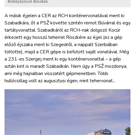
Bölénykereszt Röszkén
A másik éjjelen a CER az RCH konténervonatával ment ki
Szabadkára, őt a PSŽ követte szintén remot Búvárral és egy
tartályvonattal. Szabadkáról az RCH-nak dolgozó Kocúr
érkezett egy hosszú teherrel Röszkére az éjjel (ez a gép
előző éjszaka ment ki Szegedről, a nappalt Szerbiában
töltötte), majd a CER gépe is befutott saját vonatával. Még
a 231-es Szergej ment ki egy konténervonattal – a gép
aztán kint is maradt Szabadkán. Nem úgy a PSŽ mozdonya,
ami még hajnalban visszatért gépmenetben. Több
hullócsillag volt az augusztusi égen, mint tehervonat...