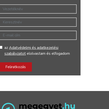
Vezetéknév
Keresztnév
E-mail cím
az
Adatvédelmi és adatkezelési
szabályzatot
elolvastam és elfogadom
Feliratkozás