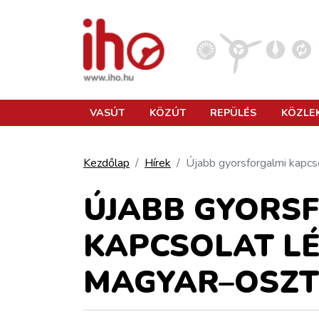
VASÚT
VASÚT
KÖZÚT
REPÜLÉS
KÖZLE
KÖZÚT
Kezdőlap
Hírek
Újabb gyorsforgalmi kapcs
REPÜLÉS
ÚJABB GYORS
KAPCSOLAT LÉ
KÖZLEKEDÉSFEJLESZTÉS
MAGYAR–OSZT
ELLÁTÁSI LÁNC