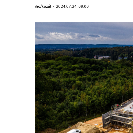
ZÖLDÚT
iho/közút
·
2024.07.24. 09:00
HAJÓZÁS
BLOG
ARCHÍVUM
WEBSHOP
BELÉPÉS
REGISZTRÁCIÓ