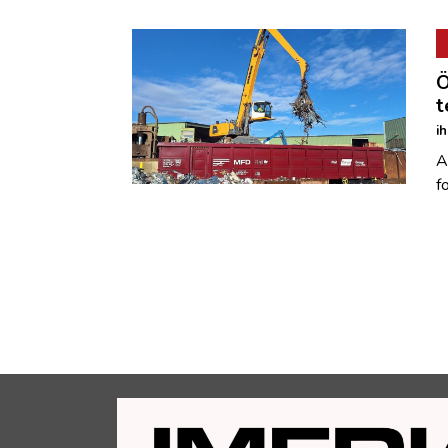
Ö
t
i
A
f