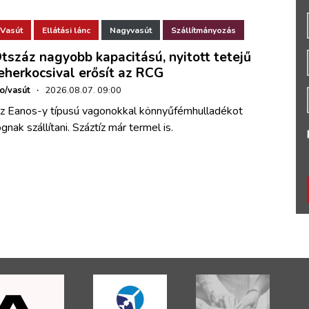
Vasút
Ellátási lánc
Nagyvasút
Szállítmányozás
tszáz nagyobb kapacitású, nyitott tetejű
eherkocsival erősít az RCG
ho/vasút
·
2026.08.07. 09:00
z Eanos-y típusú vagonokkal könnyűfémhulladékot
ognak szállítani. Száztíz már termel is.