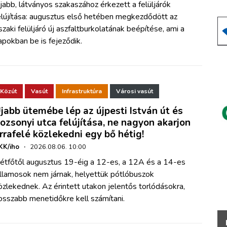
jabb, látványos szakaszához érkezett a felüljárók
elújítása: augusztus első hetében megkezdődött az
szaki felüljáró új aszfaltburkolatának beépítése, ami a
apokban be is fejeződik.
Közút
Vasút
Infrastruktúra
Városi vasút
jabb ütemébe lép az újpesti István út és
ozsonyi utca felújítása, ne nagyon akarjon
rrafelé közlekedni egy bő hétig!
KK/iho
·
2026.08.06. 10:00
étfőtől augusztus 19-éig a 12-es, a 12A és a 14-es
illamosok nem járnak, helyettük pótlóbuszok
özlekednek. Az érintett utakon jelentős torlódásokra,
osszabb menetidőkre kell számítani.