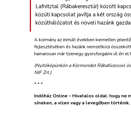
Lafnitztal (Rábakeresztúr) között kapc
közúti kapcsolat javítja a két ország ös
közúthálózatot és növeli hazánk gazdas
A kormány az elmúlt években kiemelten jelentős
fejlesztésében és hazánk nemzetközi összeköt
hamarosan már tizenegy gyorsforgalmi út éri el 
(Nyitóképünkön a Körmendet Rábafüzessel ös
NIF Zrt.)
* * *
Indóház Online – Hivatalos oldal: hogy ne ma
síneken, a vízen vagy a levegőben történik