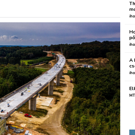
Th
mo
iho
Ho
pő
iho
A 
cs
ih
El
MT