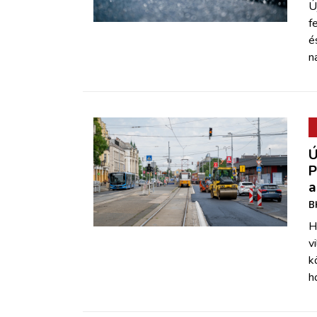
Ú
f
é
n
Ú
P
a
B
H
v
k
h