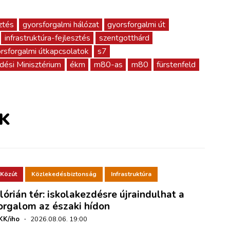
ztés
gyorsforgalmi hálózat
gyorsforgalmi út
infrastruktúra-fejlesztés
szentgotthárd
rsforgalmi útkapcsolatok
s7
dési Minisztérium
ékm
m80-as
m80
fürstenfeld
K
Közút
Közlekedésbiztonság
Infrastruktúra
lórián tér: iskolakezdésre újraindulhat a
orgalom az északi hídon
KK/iho
·
2026.08.06. 19:00