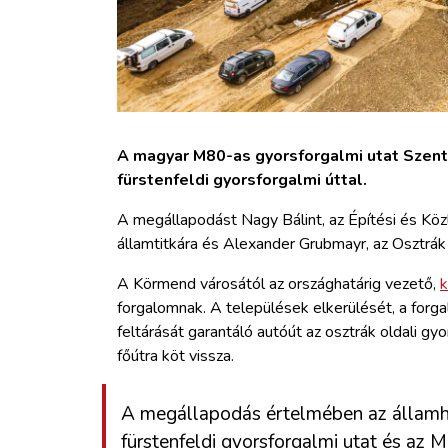
A magyar M80-as gyorsforgalmi utat Szentg
fürstenfeldi gyorsforgalmi úttal.
A megállapodást Nagy Bálint, az Építési és Kö
államtitkára és Alexander Grubmayr, az Osztrák
A Körmend városától az országhatárig vezető,
k
forgalomnak. A települések elkerülését, a forg
feltárását garantáló autóút az osztrák oldali gy
főútra köt vissza.
A megállapodás értelmében az államh
fürstenfeldi gyorsforgalmi utat és az 