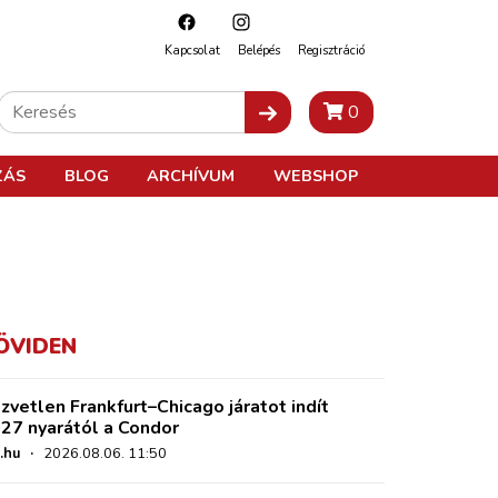
Kapcsolat
Belépés
Regisztráció
0
ZÁS
BLOG
ARCHÍVUM
WEBSHOP
ÖVIDEN
zvetlen Frankfurt–Chicago járatot indít
27 nyarától a Condor
.hu
·
2026.08.06. 11:50