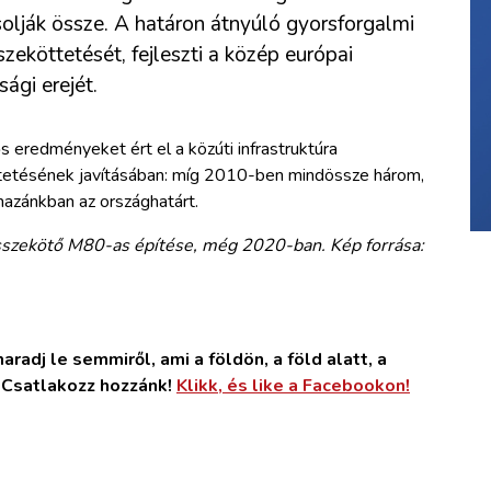
solják össze. A határon átnyúló gyorsforgalmi
szeköttetését, fejleszti a közép európai
ági erejét.
 eredményeket ért el a közúti infrastruktúra
tetésének javításában: míg 2010-ben mindössze három,
hazánkban az országhatárt.
szekötő M80-as építése, még 2020-ban. Kép forrása:
radj le semmiről, ami a földön, a föld alatt, a
. Csatlakozz hozzánk!
Klikk, és like a Facebookon!