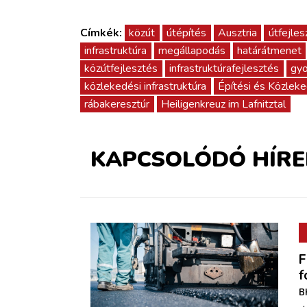
Címkék:
közút
útépítés
Ausztria
útfejles
infrastruktúra
megállapodás
határátmenet
közútfejlesztés
infrastruktúrafejlesztés
gyo
közlekedési infrastruktúra
Építési és Közleke
rábakeresztúr
Heiligenkreuz im Lafnitztal
KAPCSOLÓDÓ HÍRE
F
f
B