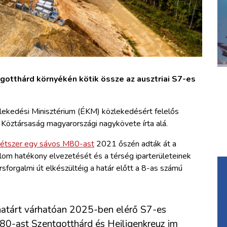
otthárd környékén kötik össze az ausztriai S7-es
zlekedési Minisztérium (ÉKM) közlekedésért felelős
 Köztársaság magyarországi nagykövete írta alá.
étszer egy sávos M80-ast
2021 őszén adták át a
alom hatékony elvezetését és a térség iparterületeinek
orsforgalmi út elkészültéig a határ előtt a 8-as számú
atárt várhatóan 2025-ben elérő S7-es
M80-ast Szentgotthárd és Heiligenkreuz im