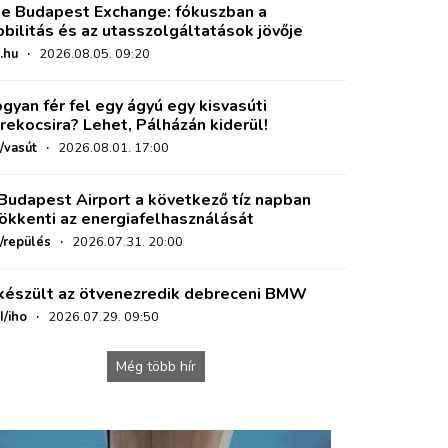
e Budapest Exchange: fókuszban a
bilitás és az utasszolgáltatások jövője
.hu
·
2026.08.05. 09:20
gyan fér fel egy ágyú egy kisvasúti
rekocsira? Lehet, Pálházán kiderül!
/vasút
·
2026.08.01. 17:00
Budapest Airport a következő tíz napban
ökkenti az energiafelhasználását
o/repülés
·
2026.07.31. 20:00
készült az ötvenezredik debreceni BMW
I/iho
·
2026.07.29. 09:50
Még több hír