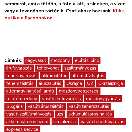
semmiről, ami a földön, a föld alatt, a síneken, a vízen
vagy a levegőben történik. Csatlakozz hozzánk!
Klikk,
és like a Facebookon!
Címkék:
nagyvasút
mozdony
ellátási lánc
árufuvarozás
tehervonat
szállítmányozás
teherfuvarozás
akkumulátor
alternatív hajtás
teherszállítás
áruszállítás
Ukrajna
UZ
Ukrzaliznicja
alternatív hajtású jármű
mozdonybeszerzés
tolatómozdony
vasúti árufuvarozás
mozdonygyártás
Bulgária
vasúti áruszállítás
vasúti teherszállítás
vasúti szállítmányozás
uzs
akkumulátoros hajtás
akkumulátoros üzem
ukrzaliznica
vasúti teherfuvarozás
express service