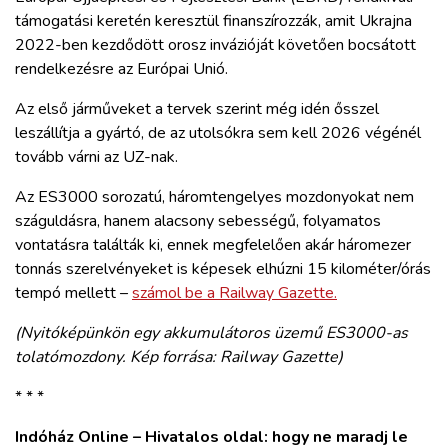
támogatási keretén keresztül finanszírozzák, amit Ukrajna
2022-ben kezdődött orosz invázióját követően bocsátott
rendelkezésre az Európai Unió.
Az első járműveket a tervek szerint még idén ősszel
leszállítja a gyártó, de az utolsókra sem kell 2026 végénél
tovább várni az UZ-nak.
Az ES3000 sorozatú, háromtengelyes mozdonyokat nem
száguldásra, hanem alacsony sebességű, folyamatos
vontatásra találták ki, ennek megfelelően akár háromezer
tonnás szerelvényeket is képesek elhúzni 15 kilométer/órás
tempó mellett –
számol be a Railway Gazette.
(Nyitóképünkön egy akkumulátoros üzemű ES3000-as
tolatómozdony. Kép forrása: Railway Gazette)
* * *
Indóház Online – Hivatalos oldal: hogy ne maradj le