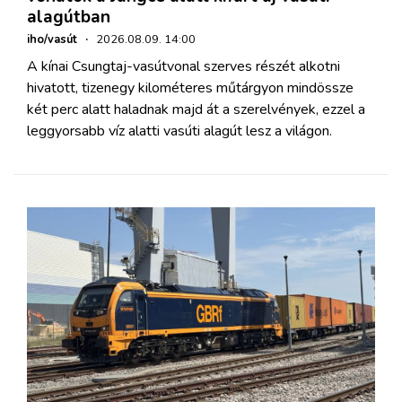
alagútban
iho/vasút
·
2026.08.09. 14:00
A kínai Csungtaj-vasútvonal szerves részét alkotni
hivatott, tizenegy kilométeres műtárgyon mindössze
két perc alatt haladnak majd át a szerelvények, ezzel a
leggyorsabb víz alatti vasúti alagút lesz a világon.