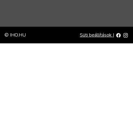
© IHO.HU
Süti beállítások
|