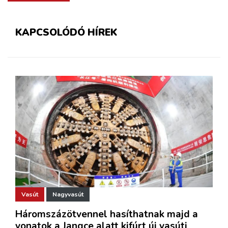
KAPCSOLÓDÓ HÍREK
Vasút
Nagyvasút
Háromszázötvennel hasíthatnak majd a
vonatok a Jangce alatt kifúrt új vasúti