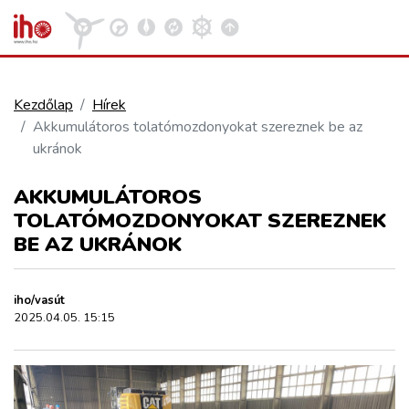
Kezdőlap
Hírek
Akkumulátoros tolatómozdonyokat szereznek be az
VASÚT
ukránok
Kosár megtekintése
AKKUMULÁTOROS
KÖZÚT
TOLATÓMOZDONYOKAT SZEREZNEK
BE AZ UKRÁNOK
REPÜLÉS
iho/vasút
KÖZLEKEDÉSFEJLESZTÉS
2025.04.05. 15:15
ELLÁTÁSI LÁNC