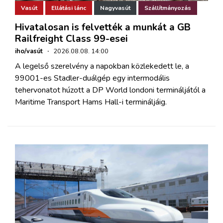
Vasút
Ellátási lánc
Nagyvasút
Szállítmányozás
Hivatalosan is felvették a munkát a GB
Railfreight Class 99-esei
iho/vasút
·
2026.08.08. 14:00
A legelső szerelvény a napokban közlekedett le, a
99001-es Stadler-duálgép egy intermodális
tehervonatot húzott a DP World londoni termináljától a
Maritime Transport Hams Hall-i termináljáig.