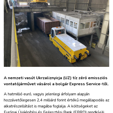
ZÖLDÚT
HAJÓZÁS
BLOG
ARCHÍVUM
WEBSHOP
BELÉPÉS
A nemzeti vasút Ukrzaliznyicja (UZ) tíz zéró emissziós
vontatójárművet vásárol a bolgár Express Service-től.
REGISZTRÁCIÓ
A hatmillió euró, vagyis jelenlegi árfolyam alapján
hozzávetőlegesen 2,4 milliárd forint értékű megállapodás az
alkatrészellátást is magába foglalja. A költségeket az
Európai Újjáépítési és Fejlesztési Bank (EBRD) rendkívüli