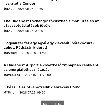
nyarától a Condor
iho.hu
·
2026.08.06. 11:50
The Budapest Exchange: fókuszban a mobilitás és az
utasszolgáltatások jövője
iho.hu
·
2026.08.05. 09:20
Hogyan fér fel egy ágyú egy kisvasúti pőrekocsira?
Lehet, Pálházán kiderül!
iho/vasút
·
2026.08.01. 17:00
A Budapest Airport a következő tíz napban csökkenti
az energiafelhasználását
iho/repülés
·
2026.07.31. 20:00
Elkészült az ötvenezredik debreceni BMW
MTI/iho
·
2026.07.29. 09:50
Még több hír