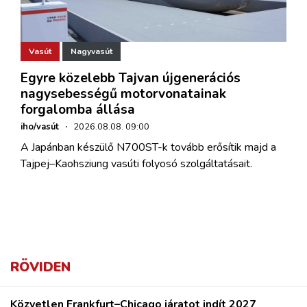
Vasút
Nagyvasút
Egyre közelebb Tajvan újgenerációs
nagysebességű motorvonatainak
forgalomba állása
iho/vasút
·
2026.08.08. 09:00
A Japánban készülő N700ST-k tovább erősítik majd a
Tajpej–Kaohsziung vasúti folyosó szolgáltatásait.
RÖVIDEN
Közvetlen Frankfurt–Chicago járatot indít 2027