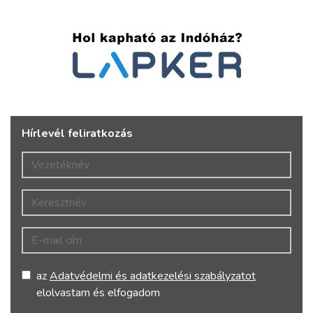
Hírlevél feliratkozás
Vezetéknév
Keresztnév
E-mail cím
az
Adatvédelmi és adatkezelési szabályzatot
elolvastam és elfogadom