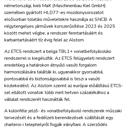
németországi, kieli MaK (Maschinenbau Kiel GmbH)
üzemében gyártott HLD77-es mozdonysorozatot
elsősorban tolatási műveletekre használja az SNCB. A
négytengelyes járművek korszerűsítése 2023 és 2025
között mehet végbe, a rendszer fenntartásáért és
karbantartásáért tíz évig felel az Alstom.
Az ETCS rendszert a belga TBL1+ vonatbefolyásolási
rendszerrel is kiegészítik. Az ETCS felügyeleti rendszert
eredetileg a határokon átnyúló vasúti forgalom
harmonizálására találták ki, ugyanakkor gyorsabbá,
pontosabbá és biztonságosabbá is teszi a vasúti
közlekedést. Az Alstom szerint az európai előállítású ETCS-
sel ellátott vonatok több mint hetven százalékához a
vállalat rendszerét használták fel.
A különféle jelző- és vonatbefolyásoló rendszerek műszaki
tervezését és a fedélzeti berendezések szállítását egy
charleroi-i telephelyről fogják irányítani. A szerződés