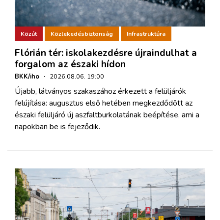
Közút
Közlekedésbiztonság
Infrastruktúra
Flórián tér: iskolakezdésre újraindulhat a
forgalom az északi hídon
BKK/iho
·
2026.08.06. 19:00
Újabb, látványos szakaszához érkezett a felüljárók
felújítása: augusztus első hetében megkezdődött az
északi felüljáró új aszfaltburkolatának beépítése, ami a
napokban be is fejeződik.