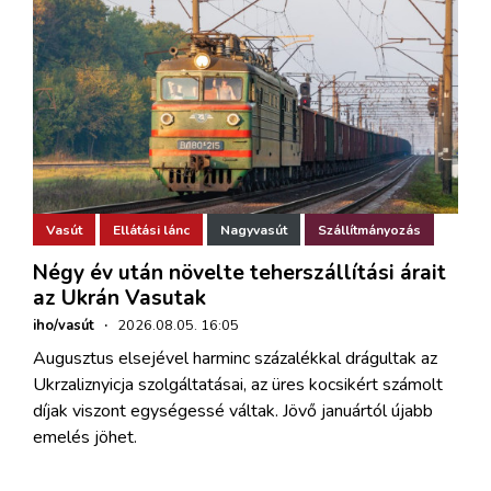
Vasút
Ellátási lánc
Nagyvasút
Szállítmányozás
Négy év után növelte teherszállítási árait
az Ukrán Vasutak
iho/vasút
·
2026.08.05. 16:05
Augusztus elsejével harminc százalékkal drágultak az
Ukrzaliznyicja szolgáltatásai, az üres kocsikért számolt
díjak viszont egységessé váltak. Jövő januártól újabb
emelés jöhet.