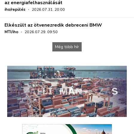
az energiafelhasználását
iho/repülés
·
2026.07.31. 20:00
Elkészült az ötvenezredik debreceni BMW
MTI/iho
·
2026.07.29. 09:50
Még több hír