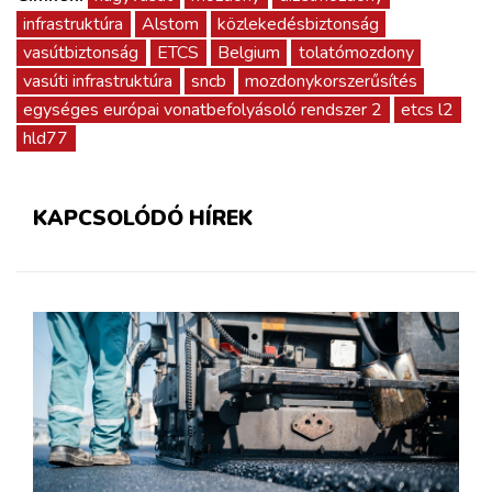
infrastruktúra
Alstom
közlekedésbiztonság
vasútbiztonság
ETCS
Belgium
tolatómozdony
vasúti infrastruktúra
sncb
mozdonykorszerűsítés
egységes európai vonatbefolyásoló rendszer 2
etcs l2
hld77
KAPCSOLÓDÓ HÍREK