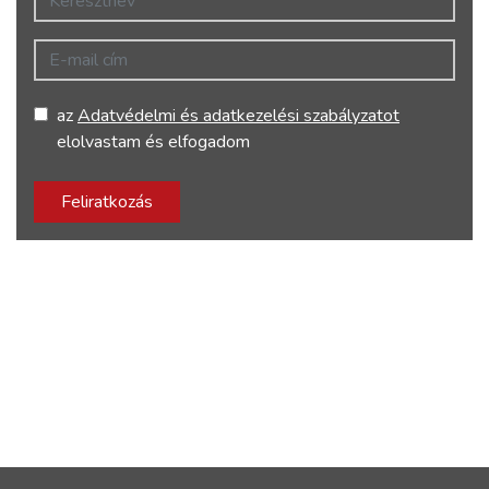
E-mail cím
az
Adatvédelmi és adatkezelési szabályzatot
elolvastam és elfogadom
Feliratkozás