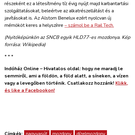
részeként ez a létesítmény tíz évig nyújt majd karbantartási
szolgáltatásokat, beleértve az alkatrészellátást és a
javításokat is. Az Alstom Benelux ezért nyolcvan új
mérnököt keres a helyszínre
– számol be a Rail Tech.
(Nyitóképünkön az SNCB egyik HLD77-es mozdonya. Kép
forrása: Wikipedia)
* * *
Indóház Online – Hivatalos oldal: hogy ne maradj le
semmiről, ami a földön, a föld alatt, a síneken, a vízen
vagy a levegőben történik. Csatlakozz hozzánk!
Klikk,
és like a Facebookon!
Címkék:
nagyvasút
mozdony
dízelmozdony