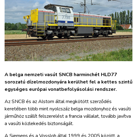
ZÖLDÚT
HAJÓZÁS
BLOG
ARCHÍVUM
A belga nemzeti vasút SNCB harminchét HLD77
WEBSHOP
sorozatú dízelmozdonyára kerülhet fel a kettes szintű
egységes európai vonatbefolyásolási rendszer.
BELÉPÉS
Az SNCB és az Alstom által megkötött szerződés
keretében több mint nyolcszáz belga mozdonyhoz és vasúti
REGISZTRÁCIÓ
járműhöz szállít felszerelést a francia vállalat, tovább javítva
a vasúti közlekedés biztonságát.
A Siemens és a Vossloh által 1999 és 2005 között, a