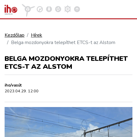
Kezdőlap
Hírek
Belga mozdonyokra telepíthet ETCS-t az Alstom
VASÚT
Kosár megtekintése
BELGA MOZDONYOKRA TELEPÍTHET
KÖZÚT
ETCS-T AZ ALSTOM
REPÜLÉS
iho/vasút
2023.04.29. 12:00
KÖZLEKEDÉSFEJLESZTÉS
ELLÁTÁSI LÁNC