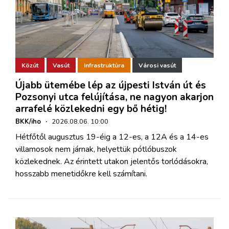
Közút
Vasút
Infrastruktúra
Városi vasút
Újabb ütemébe lép az újpesti István út és
Pozsonyi utca felújítása, ne nagyon akarjon
arrafelé közlekedni egy bő hétig!
BKK/iho
·
2026.08.06. 10:00
Hétfőtől augusztus 19-éig a 12-es, a 12A és a 14-es
villamosok nem járnak, helyettük pótlóbuszok
közlekednek. Az érintett utakon jelentős torlódásokra,
hosszabb menetidőkre kell számítani.