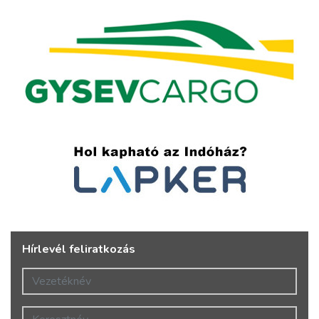
Hírlevél feliratkozás
Vezetéknév
Keresztnév