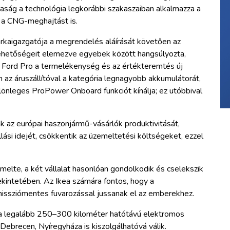
saság a technológia legkorábbi szakaszaiban alkalmazza a
 a CNG-meghajtást is.
kaigazgatója a megrendelés aláírását követően az
ehetőségeit elemezve egyebek között hangsúlyozta,
 a Ford Pro a termelékenység és az értékteremtés új
en az áruszállítóval a kategória legnagyobb akkumulátorát,
lönleges ProPower Onboard funkciót kínálja; ez utóbbival
ják az európai haszonjármű-vásárlók produktivitását,
lási idejét, csökkentik az üzemeltetési költségeket, ezzel
emelte, a két vállalat hasonlóan gondolkodik és cselekszik
ekintetében. Az Ikea számára fontos, hogy a
missziómentes fuvarozással jussanak el az emberekhez.
 a legalább 250–300 kilométer hatótávú elektromos
Debrecen, Nyíregyháza is kiszolgálhatóvá válik.