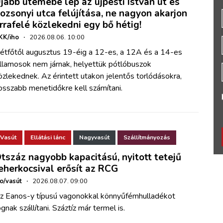
jabb ütemébe lép az újpesti István út és
ozsonyi utca felújítása, ne nagyon akarjon
rrafelé közlekedni egy bő hétig!
KK/iho
·
2026.08.06. 10:00
étfőtől augusztus 19-éig a 12-es, a 12A és a 14-es
illamosok nem járnak, helyettük pótlóbuszok
özlekednek. Az érintett utakon jelentős torlódásokra,
osszabb menetidőkre kell számítani.
Vasút
Ellátási lánc
Nagyvasút
Szállítmányozás
tszáz nagyobb kapacitású, nyitott tetejű
eherkocsival erősít az RCG
ho/vasút
·
2026.08.07. 09:00
z Eanos-y típusú vagonokkal könnyűfémhulladékot
ognak szállítani. Száztíz már termel is.