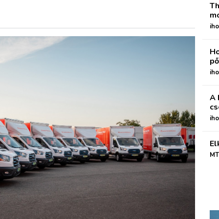
Th
mo
iho
Ho
pő
iho
A 
cs
ih
El
MT