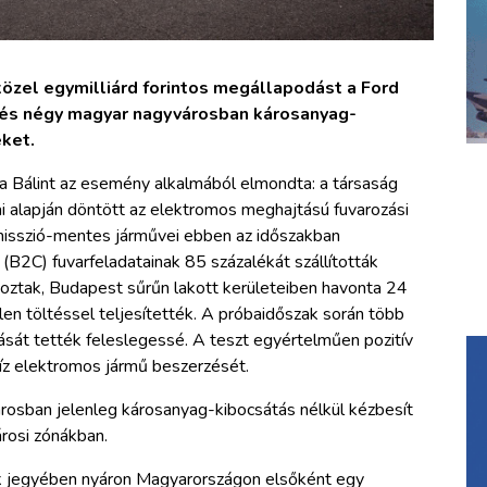
 közel egymilliárd forintos megállapodást a Ford
 és négy magyar nagyvárosban károsanyag-
ket.
 Bálint az esemény alkalmából elmondta: a társaság
i alapján döntött az elektromos meghajtású fuvarozási
Emisszió-mentes járművei ebben az időszakban
 (B2C) fuvarfeladatainak 85 százalékát szállították
goztak, Budapest sűrűn lakott kerületeiben havonta 24
len töltéssel teljesítették. A próbaidőszak során több
sát tették feleslegessé. A teszt egyértelműen pozitív
tíz elektromos jármű beszerzését.
osban jelenleg károsanyag-kibocsátás nélkül kézbesít
rosi zónákban.
nek jegyében nyáron Magyarországon elsőként egy