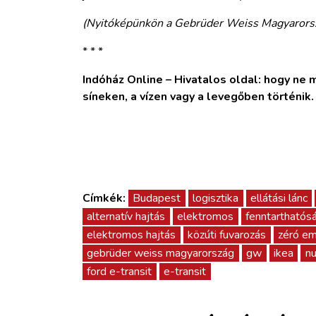
(Nyitóképünkön a Gebrüder Weiss Magyarorszá
* * *
Indóház Online – Hivatalos oldal: hogy ne ma
síneken, a vízen vagy a levegőben történik
Címkék:
Budapest
logisztika
ellátási lánc
alternatív hajtás
elektromos
fenntarthatós
elektromos hajtás
közúti fuvarozás
zéró em
gebrüder weiss magyarország
gw
ikea
nu
ford e-transit
e-transit