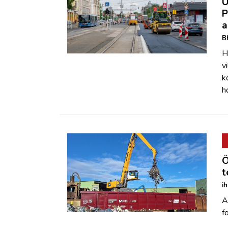
Ú
P
a
B
H
v
k
h
Ö
t
i
A
f