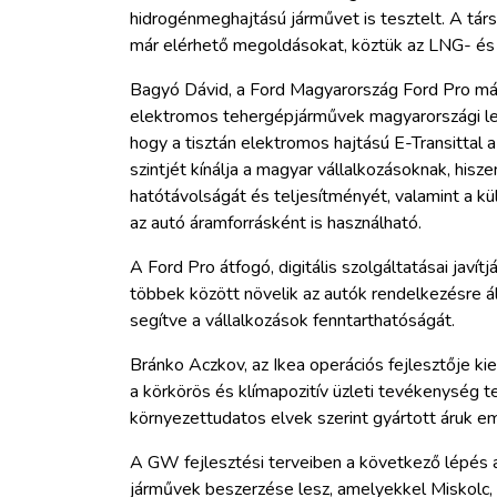
hidrogénmeghajtású járművet is tesztelt. A tár
már elérhető megoldásokat, köztük az LNG- és
Bagyó Dávid, a Ford Magyarország Ford Pro már
elektromos tehergépjárművek magyarországi l
hogy a tisztán elektromos hajtású E-Transittal
szintjét kínálja a magyar vállalkozásoknak, hisz
hatótávolságát és teljesítményét, valamint a kü
az autó áramforrásként is használható.
A Ford Pro átfogó, digitális szolgáltatásai javít
többek között növelik az autók rendelkezésre ál
segítve a vállalkozások fenntarthatóságát.
Bránko Aczkov, az Ikea operációs fejlesztője ki
a körkörös és klímapozitív üzleti tevékenység t
környezettudatos elvek szerint gyártott áruk e
A GW fejlesztési terveiben a következő lépés
járművek beszerzése lesz, amelyekkel Miskolc, 