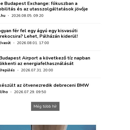
e Budapest Exchange: fókuszban a
bilitás és az utasszolgáltatások jövője
.hu
·
2026.08.05. 09:20
gyan fér fel egy ágyú egy kisvasúti
rekocsira? Lehet, Pálházán kiderül!
/vasút
·
2026.08.01. 17:00
Budapest Airport a következő tíz napban
ökkenti az energiafelhasználását
o/repülés
·
2026.07.31. 20:00
készült az ötvenezredik debreceni BMW
I/iho
·
2026.07.29. 09:50
Még több hír