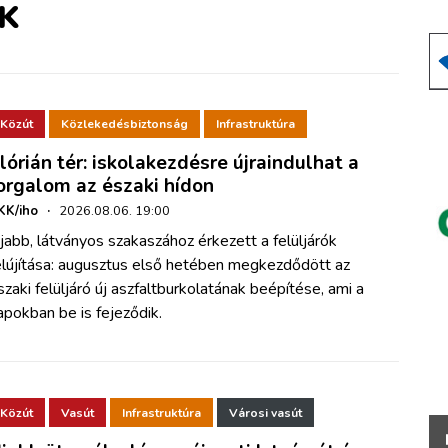
K
Közút
Közlekedésbiztonság
Infrastruktúra
lórián tér: iskolakezdésre újraindulhat a
orgalom az északi hídon
KK/iho
·
2026.08.06. 19:00
jabb, látványos szakaszához érkezett a felüljárók
elújítása: augusztus első hetében megkezdődött az
szaki felüljáró új aszfaltburkolatának beépítése, ami a
apokban be is fejeződik.
Közút
Vasút
Infrastruktúra
Városi vasút