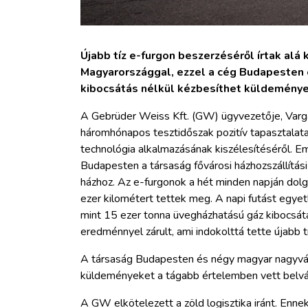
Újabb tíz e-furgon beszerzéséről írtak alá
Magyarországgal, ezzel a cég Budapesten
kibocsátás nélkül kézbesíthet küldeménye
A Gebrüder Weiss Kft. (GW) ügyvezetője, Varga
háromhónapos tesztidőszak pozitív tapasztalata
technológia alkalmazásának kiszélesítéséről. 
Budapesten a társaság fővárosi házhozszállítási
házhoz. Az e-furgonok a hét minden napján dol
ezer kilométert tettek meg. A napi futást egyet
mint 15 ezer tonna üvegházhatású gáz kibocsátá
eredménnyel zárult, ami indokolttá tette újabb 
A társaság Budapesten és négy magyar nagyvár
küldeményeket a tágabb értelemben vett belvá
A GW elkötelezett a zöld logisztika iránt. En