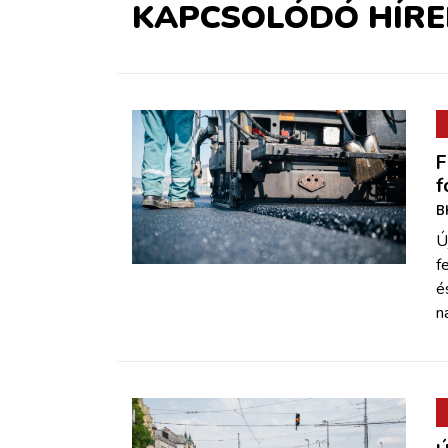
KAPCSOLÓDÓ HÍRE
F
f
B
Ú
f
é
n