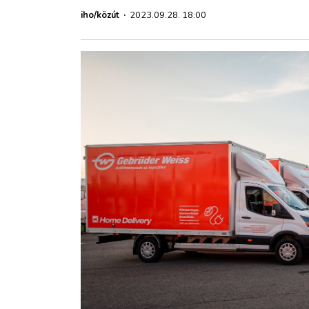
ZÖLDÚT
iho/közút
·
2023.09.28. 18:00
HAJÓZÁS
BLOG
ARCHÍVUM
WEBSHOP
BELÉPÉS
REGISZTRÁCIÓ