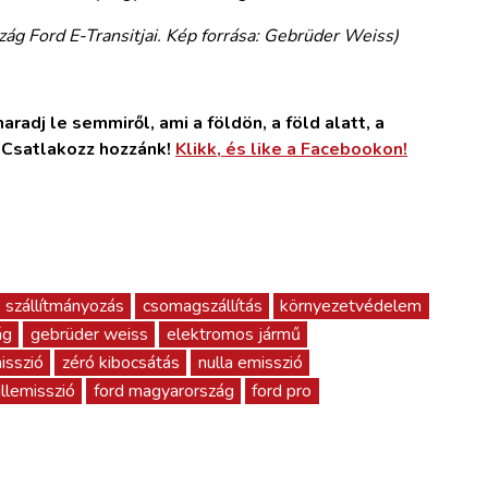
g Ford E-Transitjai. Kép forrása: Gebrüder Weiss)
radj le semmiről, ami a földön, a föld alatt, a
. Csatlakozz hozzánk!
Klikk, és like a Facebookon!
szállítmányozás
csomagszállítás
környezetvédelem
ág
gebrüder weiss
elektromos jármű
isszió
zéró kibocsátás
nulla emisszió
llemisszió
ford magyarország
ford pro