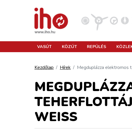
VASÚT
VASÚT
KÖZÚT
REPÜLÉS
KÖZLE
KÖZÚT
Kezdőlap
Hírek
Megduplázza elektromos t
REPÜLÉS
MEGDUPLÁZZA
TEHERFLOTTÁ
KÖZLEKEDÉSFEJLESZTÉS
WEISS
ELLÁTÁSI LÁNC