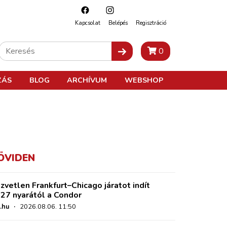
Kapcsolat
Belépés
Regisztráció
0
ZÁS
BLOG
ARCHÍVUM
WEBSHOP
ÖVIDEN
zvetlen Frankfurt–Chicago járatot indít
27 nyarától a Condor
.hu
·
2026.08.06. 11:50