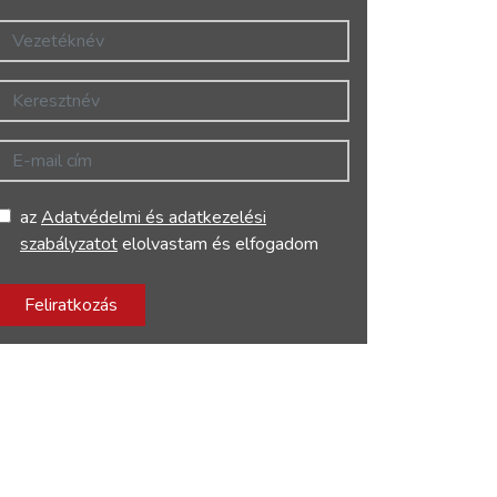
Vezetéknév
Keresztnév
E-mail cím
az
Adatvédelmi és adatkezelési
szabályzatot
elolvastam és elfogadom
Feliratkozás