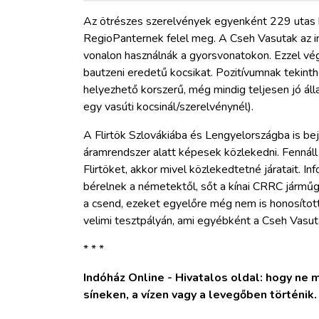
Az ötrészes szerelvények egyenként 229 utas b
RegioPanternek felel meg. A Cseh Vasutak az i
vonalon használnák a gyorsvonatokon. Ezzel végl
bautzeni eredetű kocsikat. Pozitívumnak tekint
helyezhető korszerű, még mindig teljesen jó ál
egy vasúti kocsinál/szerelvénynél).
A Flirtök Szlovákiába és Lengyelországba is bej
áramrendszer alatt képesek közlekedni. Fennáll
Flirtöket, akkor mivel közlekedtetné járatait. I
bérelnek a németektől, sőt a kínai CRRC járműg
a csend, ezeket egyelőre még nem is honosított
velimi tesztpályán, ami egyébként a Cseh Vasuta
* * *
Indóház Online - Hivatalos oldal: hogy ne ma
síneken, a vízen vagy a levegőben történik