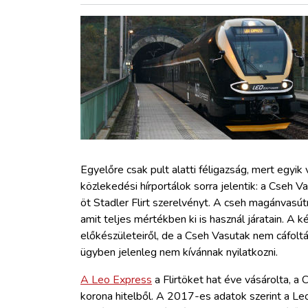
ZÖLDÚT
HAJÓZÁS
BLOG
ARCHÍVUM
WEBSHOP
Egyelőre csak pult alatti féligazság, mert egyi
közlekedési hírportálok sorra jelentik: a Cseh 
öt Stadler Flirt szerelvényt. A cseh magánvasú
BELÉPÉS
amit teljes mértékben ki is használ járatain. A 
előkészületeiről, de a Cseh Vasutak nem cáfolt
REGISZTRÁCIÓ
ügyben jelenleg nem kívánnak nyilatkozni.
A Leo Express
a Flirtöket hat éve vásárolta, a 
korona hitelből. A 2017-es adatok szerint a Le