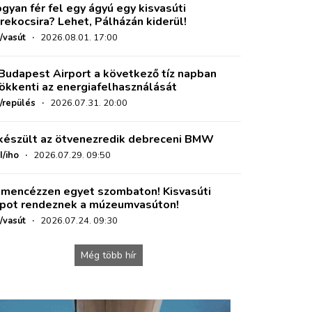
gyan fér fel egy ágyú egy kisvasúti
rekocsira? Lehet, Pálházán kiderül!
/vasút
·
2026.08.01. 17:00
Budapest Airport a következő tíz napban
ökkenti az energiafelhasználását
o/repülés
·
2026.07.31. 20:00
készült az ötvenezredik debreceni BMW
I/iho
·
2026.07.29. 09:50
mencézzen egyet szombaton! Kisvasúti
pot rendeznek a múzeumvasúton!
/vasút
·
2026.07.24. 09:30
Még több hír