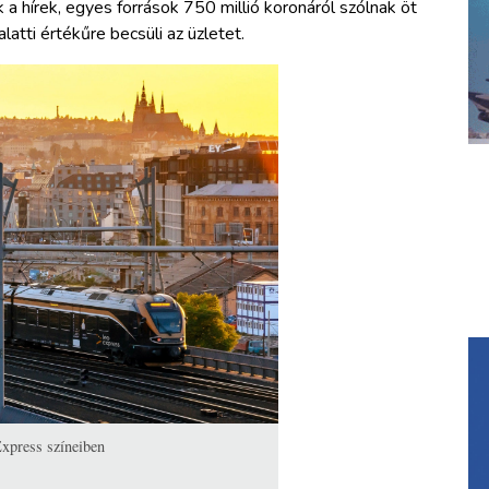
k a hírek, egyes források 750 millió koronáról szólnak öt
alatti értékűre becsüli az üzletet.
Express színeiben