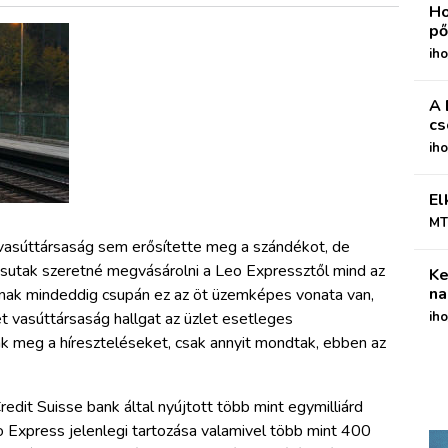
Ho
pő
iho
A 
cs
ih
El
MT
k vasúttársaság sem erősítette meg a szándékot, de
Vasutak szeretné megvásárolni a Leo Expressztől mind az
Ke
na
tnak mindeddig csupán ez az öt üzemképes vonata van,
két vasúttársaság hallgat az üzlet esetleges
iho
ák meg a híreszteléseket, csak annyit mondtak, ebben az
Credit Suisse bank által nyújtott több mint egymilliárd
o Express jelenlegi tartozása valamivel több mint 400