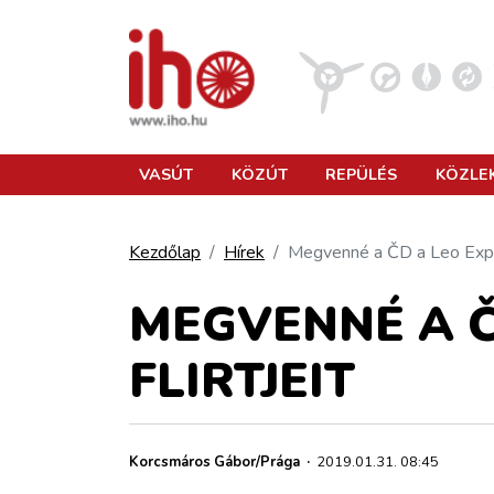
VASÚT
VASÚT
KÖZÚT
REPÜLÉS
KÖZLE
KÖZÚT
Kezdőlap
Hírek
Megvenné a ČD a Leo Expre
REPÜLÉS
MEGVENNÉ A Č
FLIRTJEIT
KÖZLEKEDÉSFEJLESZTÉS
ELLÁTÁSI LÁNC
Korcsmáros Gábor/Prága
·
2019.01.31. 08:45