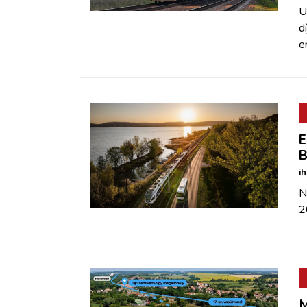
U
d
e
E
B
i
N
2
M