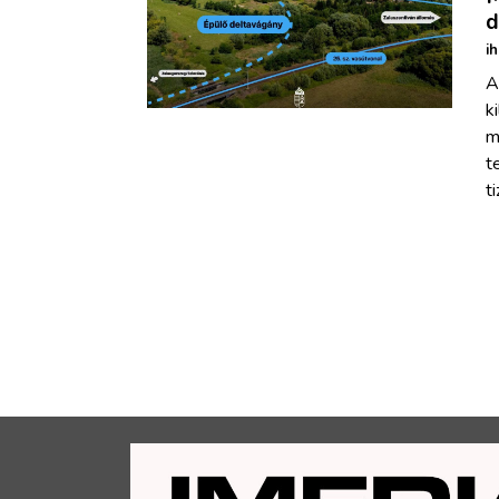
d
i
A
k
m
t
t