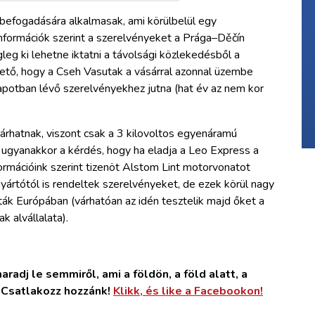
efogadására alkalmasak, ami körülbelül egy
nformációk szerint a szerelvényeket a Prága–Děčín
eg ki lehetne iktatni a távolsági közlekedésből a
hető, hogy a Cseh Vasutak a vásárral azonnal üzembe
lapotban lévő szerelvényekhez jutna (hat év az nem kor
árhatnak, viszont csak a 3 kilovoltos egyenáramú
 ugyanakkor a kérdés, hogy ha eladja a Leo Express a
nformációink szerint tizenöt Alstom Lint motorvonatot
yártótól is rendeltek szerelvényeket, de ezek körül nagy
ák Európában (várhatóan az idén tesztelik majd őket a
k alvállalata).
radj le semmiről, ami a földön, a föld alatt, a
. Csatlakozz hozzánk!
Klikk, és like a Facebookon!