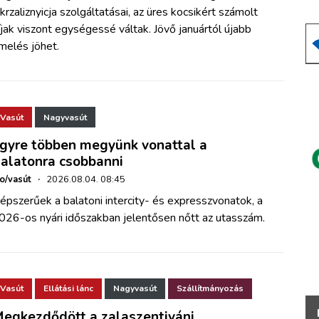
krzaliznyicja szolgáltatásai, az üres kocsikért számolt
íjak viszont egységessé váltak. Jövő januártól újabb
melés jöhet.
Vasút
Nagyvasút
gyre többen megyünk vonattal a
alatonra csobbanni
ho/vasút
·
2026.08.04. 08:45
épszerűek a balatoni intercity- és expresszvonatok, a
026-os nyári időszakban jelentősen nőtt az utasszám.
Vasút
Ellátási lánc
Nagyvasút
Szállítmányozás
egkezdődött a zalaszentiváni