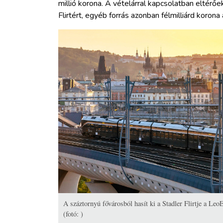
millió korona. A vételárral kapcsolatban eltérőe
Flirtért, egyéb forrás azonban félmilliárd korona 
A száztornyú fővárosból hasít ki a Stadler Flirtje a Leo
(fotó: )