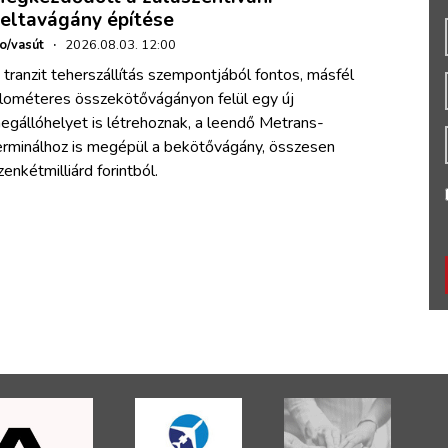
eltavágány építése
ho/vasút
·
2026.08.03. 12:00
 tranzit teherszállítás szempontjából fontos, másfél
ilométeres összekötővágányon felül egy új
egállóhelyet is létrehoznak, a leendő Metrans-
erminálhoz is megépül a bekötővágány, összesen
izenkétmilliárd forintból.