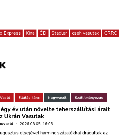
o Express
Kína
ČD
Stadler
cseh vasutak
CRRC
K
Vasút
Ellátási lánc
Nagyvasút
Szállítmányozás
égy év után növelte teherszállítási árait
z Ukrán Vasutak
ho/vasút
·
2026.08.05. 16:05
ugusztus elsejével harminc százalékkal drágultak az