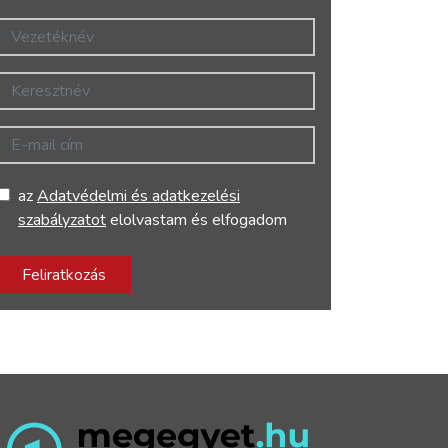
Vezetéknév
Keresztnév
E-mail cím
az
Adatvédelmi és adatkezelési
szabályzatot
elolvastam és elfogadom
Feliratkozás