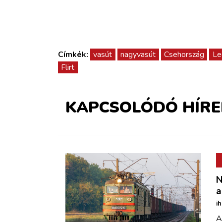
Címkék:
vasút
nagyvasút
Csehország
Le
Flirt
KAPCSOLÓDÓ HÍRE
N
a
i
A