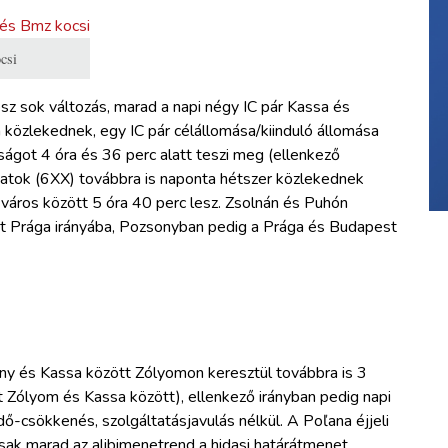
csi
esz sok változás, marad a napi négy IC pár Kassa és
 közlekednek, egy IC pár célállomása/kiinduló állomása
ágot 4 óra és 36 perc alatt teszi meg (ellenkező
natok (6XX) továbbra is naponta hétszer közlekednek
város között 5 óra 40 perc lesz. Zsolnán és Puhón
int Prága irányába, Pozsonyban pedig a Prága és Budapest
ony és Kassa között Zólyomon keresztül továbbra is 3
 Zólyom és Kassa között), ellenkező irányban pedig napi
-csökkenés, szolgáltatásjavulás nélkül. A Poľana éjjeli
ak marad az alibimenetrend a hidasi határátmenet