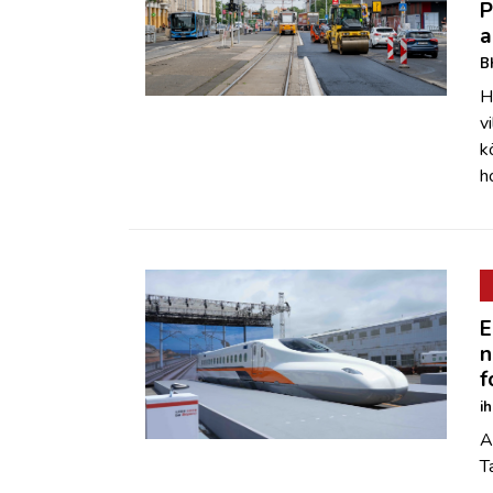
P
a
B
H
v
k
h
E
n
f
i
A
T