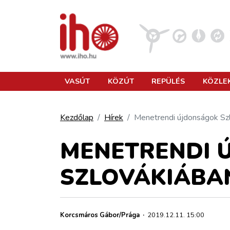
VASÚT
VASÚT
KÖZÚT
REPÜLÉS
KÖZLE
KÖZÚT
Kezdőlap
Hírek
Menetrendi újdonságok Sz
REPÜLÉS
MENETRENDI 
SZLOVÁKIÁBA
KÖZLEKEDÉSFEJLESZTÉS
ELLÁTÁSI LÁNC
Korcsmáros Gábor/Prága
·
2019.12.11. 15:00