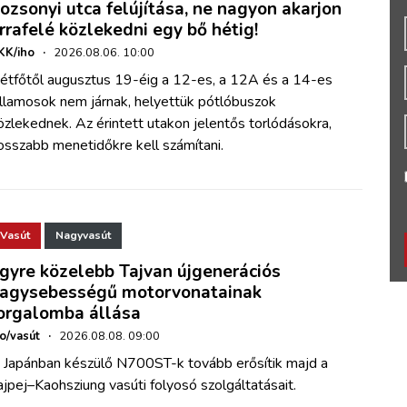
ozsonyi utca felújítása, ne nagyon akarjon
rrafelé közlekedni egy bő hétig!
KK/iho
·
2026.08.06. 10:00
étfőtől augusztus 19-éig a 12-es, a 12A és a 14-es
illamosok nem járnak, helyettük pótlóbuszok
özlekednek. Az érintett utakon jelentős torlódásokra,
osszabb menetidőkre kell számítani.
Vasút
Nagyvasút
gyre közelebb Tajvan újgenerációs
agysebességű motorvonatainak
orgalomba állása
ho/vasút
·
2026.08.08. 09:00
 Japánban készülő N700ST-k tovább erősítik majd a
ajpej–Kaohsziung vasúti folyosó szolgáltatásait.