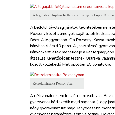
A legújabb felújítási hullám eredménye, a kupés Bmz ko
A belföldi távolsági járatok tekintetében nem l
Pozsony között, amelyek saját üzleti kockázatra
Bécs. A leggyorsabb IC a Pozsony–Kassa távols
irányban 4 óra 40 perc). A „hatszázas” gyorsvo
irányonként, ezek menetideje a két legnagyobb 
átszállási lehetőségek lesznek Ostrava, valam
között közlekedő Metropolitan EC vonatokra.
Retrolaminátka Pozsonyban
A déli vonalon sem lesz érdemi változás, Pozs
gyorsvonat közlekedik majd naponta (+egy járat
négy gyorsvonat fut majd, lényegesebb menetidő
gyorsvonat paraméterei sem változnak. Ugyancs