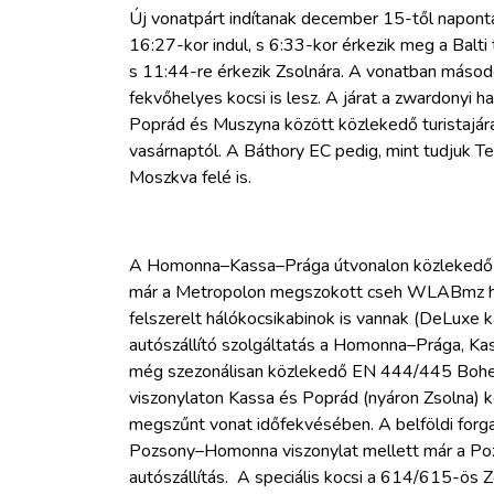
Új vonatpárt indítanak december 15-től naponta
16:27-kor indul, s 6:33-kor érkezik meg a Balti 
s 11:44-re érkezik Zsolnára. A vonatban másodos
fekvőhelyes kocsi is lesz. A járat a zwardonyi 
Poprád és Muszyna között közlekedő turistajárat
vasárnaptól. A Báthory EC pedig, mint tudjuk Te
Moszkva felé is.
A Homonna–Kassa–Prága útvonalon közlekedő E
már a Metropolon megszokott cseh WLABmz háló
felszerelt hálókocsikabinok is vannak (DeLuxe k
autószállító szolgáltatás a Homonna–Prága, Ka
még szezonálisan közlekedő EN 444/445 Bohemi
viszonylaton Kassa és Poprád (nyáron Zsolna) k
megszűnt vonat időfekvésében. A belföldi forgal
Pozsony–Homonna viszonylat mellett már a Pozs
autószállítás. A speciális kocsi a 614/615-ös 