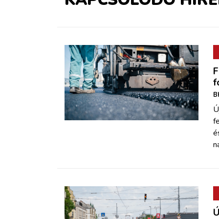
F
f
B
Ú
f
é
n
Ú