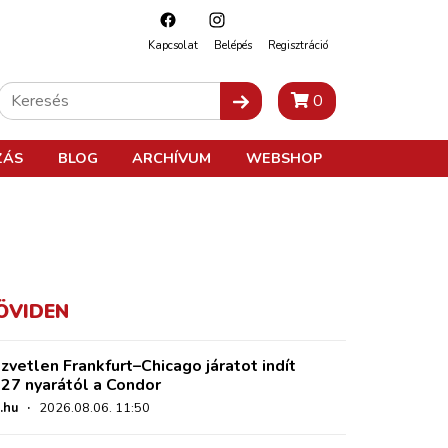
Kapcsolat
Belépés
Regisztráció
0
ZÁS
BLOG
ARCHÍVUM
WEBSHOP
ÖVIDEN
zvetlen Frankfurt–Chicago járatot indít
27 nyarától a Condor
.hu
·
2026.08.06. 11:50