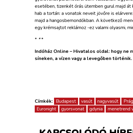
esetében, tizenkét órás ütemben gurul majd át
hab a tortán: a vonatok neveit jövőre is elárve
majd a hangosbemondókban. A következő mene
egy krémsajtot reklámoz -ez valami olyasmi, min
*
*
*
Indóház Online – Hivatalos oldal: hogy ne ma
síneken, a vízen vagy a levegőben történik
Címkék:
Budapest
vasút
nagyvasút
Prá
Euronight
gyorsvonat
gdynia
menetrend v
KAPCSOLÓDÓ HÍRE