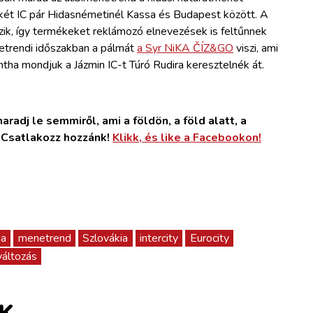
 két IC pár Hidasnémetinél Kassa és Budapest között. A
rezik, így termékeket reklámozó elnevezések is feltűnnek
trendi időszakban a pálmát
a Syr NiKA ČÍZ&GO
viszi, ami
tha mondjuk a Jázmin IC-t Túró Rudira keresztelnék át.
radj le semmiről, ami a földön, a föld alatt, a
. Csatlakozz hozzánk!
Klikk, és like a Facebookon!
ga
menetrend
Szlovákia
intercity
Eurocity
áltozás
K