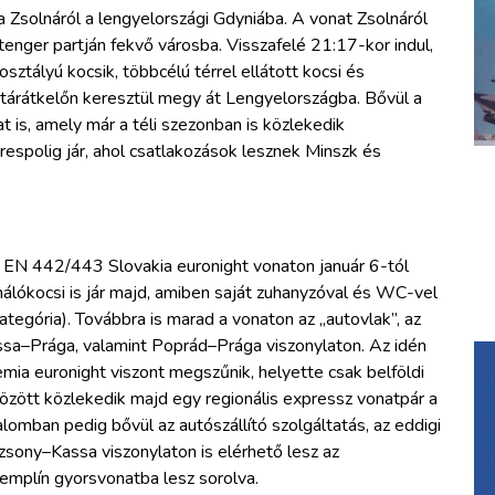
 Zsolnáról a lengyelországi Gdyniába. A vonat Zsolnáról
tenger partján fekvő városba. Visszafelé 21:17-kor indul,
ztályú kocsik, többcélú térrel ellátott kocsi és
határátkelőn keresztül megy át Lengyelországba. Bővül a
 is, amely már a téli szezonban is közlekedik
respolig jár, ahol csatlakozások lesznek Minszk és
N 442/443 Slovakia euronight vonaton január 6-tól
kocsi is jár majd, amiben saját zuhanyzóval és WC-vel
ategória). Továbbra is marad a vonaton az „autovlak”, az
ssa–Prága, valamint Poprád–Prága viszonylaton. Az idén
a euronight viszont megszűnik, helyette csak belföldi
özött közlekedik majd egy regionális expressz vonatpár a
omban pedig bővül az autószállító szolgáltatás, az eddigi
ony–Kassa viszonylaton is elérhető lesz az
Zemplín gyorsvonatba lesz sorolva.