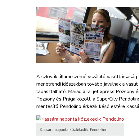
ZÖLDÚT
HAJÓZÁS
BLOG
ARCHÍVUM
WEBSHOP
A szlovák állami személyszállító vasúttársaság 
menetrendi időszakban tovább javulnak a vasút 
tapasztalható. Marad a railjet xpress Pozsony és
BELÉPÉS
Pozsony és Prága között, a SuperCity Pendolin
mentesítő Pendolino érkezik késő estére Kassár
REGISZTRÁCIÓ
Kassára naponta közlekedik Pendolino