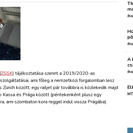
Th
mo
iho
Ho
pő
iho
A 
cs
ih
(
ZSSK
) tájékoztatása szerint a 2019/2020-as
szolgáltatásai, ami főleg a nemzetközi forgalomban lesz
El
 Zürich között, egy railjet pár továbbra is közlekedik majd
o Kassa és Prága között (péntekenként plusz egy
MT
a, ami szombaton kora reggel indul vissza Prágába).