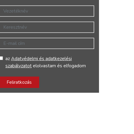
Vezetéknév
Keresztnév
E-mail cím
az
Adatvédelmi és adatkezelési
szabályzatot
elolvastam és elfogadom
Feliratkozás