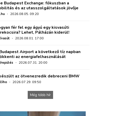
e Budapest Exchange: fókuszban a
bilitás és az utasszolgáltatások jövője
.hu
·
2026.08.05. 09:20
gyan fér fel egy ágyú egy kisvasúti
rekocsira? Lehet, Pálházán kiderül!
/vasút
·
2026.08.01. 17:00
Budapest Airport a következő tíz napban
ökkenti az energiafelhasználását
o/repülés
·
2026.07.31. 20:00
készült az ötvenezredik debreceni BMW
I/iho
·
2026.07.29. 09:50
Még több hír