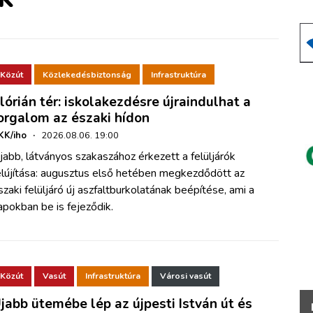
Közút
Közlekedésbiztonság
Infrastruktúra
lórián tér: iskolakezdésre újraindulhat a
orgalom az északi hídon
KK/iho
·
2026.08.06. 19:00
jabb, látványos szakaszához érkezett a felüljárók
elújítása: augusztus első hetében megkezdődött az
szaki felüljáró új aszfaltburkolatának beépítése, ami a
apokban be is fejeződik.
Közút
Vasút
Infrastruktúra
Városi vasút
jabb ütemébe lép az újpesti István út és