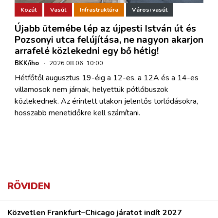
Közút
Vasút
Infrastruktúra
Városi vasút
Újabb ütemébe lép az újpesti István út és
Pozsonyi utca felújítása, ne nagyon akarjon
arrafelé közlekedni egy bő hétig!
BKK/iho
·
2026.08.06. 10:00
Hétfőtől augusztus 19-éig a 12-es, a 12A és a 14-es
villamosok nem járnak, helyettük pótlóbuszok
közlekednek. Az érintett utakon jelentős torlódásokra,
hosszabb menetidőkre kell számítani.
RÖVIDEN
Közvetlen Frankfurt–Chicago járatot indít 2027