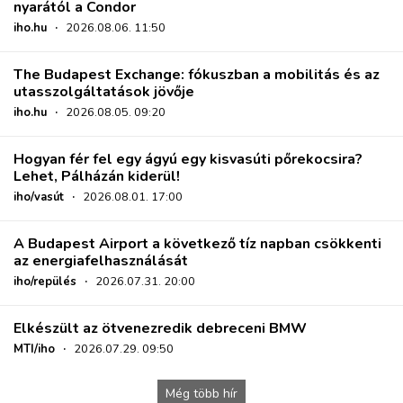
nyarától a Condor
iho.hu
·
2026.08.06. 11:50
The Budapest Exchange: fókuszban a mobilitás és az
utasszolgáltatások jövője
iho.hu
·
2026.08.05. 09:20
Hogyan fér fel egy ágyú egy kisvasúti pőrekocsira?
Lehet, Pálházán kiderül!
iho/vasút
·
2026.08.01. 17:00
A Budapest Airport a következő tíz napban csökkenti
az energiafelhasználását
iho/repülés
·
2026.07.31. 20:00
Elkészült az ötvenezredik debreceni BMW
MTI/iho
·
2026.07.29. 09:50
Még több hír