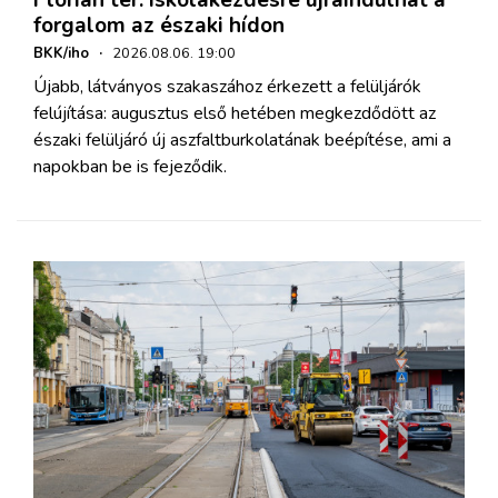
Flórián tér: iskolakezdésre újraindulhat a
forgalom az északi hídon
BKK/iho
·
2026.08.06. 19:00
Újabb, látványos szakaszához érkezett a felüljárók
felújítása: augusztus első hetében megkezdődött az
északi felüljáró új aszfaltburkolatának beépítése, ami a
napokban be is fejeződik.