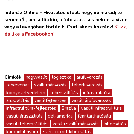
* * *
Indóház Online – Hivatalos oldal: hogy ne maradj le
semmiről, ami a földön, a föld alatt, a síneken, a vízen
vagy a levegőben történik. Csatlakozz hozzánk!
Klikk,
és like a Facebookon!
Címkék:
nagyvasút
logisztika
árufuvarozás
tehervonat
szállítmányozás
teherfuvarozás
környezetvédelem
teherszállítás
infrastruktúra
áruszállítás
vasútfejlesztés
vasúti árufuvarozás
infrastruktúra-fejlesztés
Brazília
vasúti infrastruktúra
vasúti áruszállítás
dél-amerika
fenntarthatóság
vasúti teherszállítás
vasúti szállítmányozás
kibocsátás
karbonlábnyom
szén-dioxid-kibocsátás