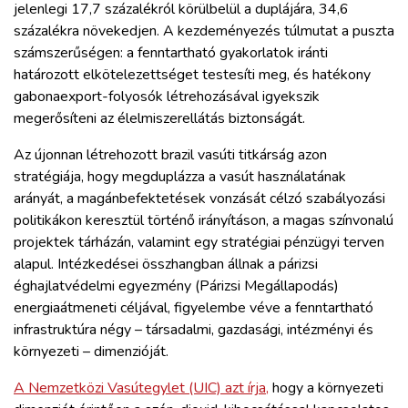
jelenlegi 17,7 százalékról körülbelül a duplájára, 34,6
százalékra növekedjen. A kezdeményezés túlmutat a puszta
számszerűségen: a fenntartható gyakorlatok iránti
határozott elkötelezettséget testesíti meg, és hatékony
gabonaexport-folyosók létrehozásával igyekszik
megerősíteni az élelmiszerellátás biztonságát.
Az újonnan létrehozott brazil vasúti titkárság azon
stratégiája, hogy megduplázza a vasút használatának
arányát, a magánbefektetések vonzását célzó szabályozási
politikákon keresztül történő irányításon, a magas színvonalú
projektek tárházán, valamint egy stratégiai pénzügyi terven
alapul. Intézkedései összhangban állnak a párizsi
éghajlatvédelmi egyezmény (Párizsi Megállapodás)
energiaátmeneti céljával, figyelembe véve a fenntartható
infrastruktúra négy – társadalmi, gazdasági, intézményi és
környezeti – dimenzióját.
A Nemzetközi Vasútegylet (UIC) azt írja,
hogy a környezeti