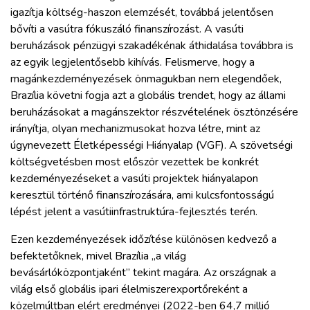
igazítja költség-haszon elemzését, továbbá jelentősen
bővíti a vasútra fókuszáló finanszírozást. A vasúti
beruházások pénzügyi szakadékénak áthidalása továbbra is
az egyik legjelentősebb kihívás. Felismerve, hogy a
magánkezdeményezések önmagukban nem elegendőek,
Brazília követni fogja azt a globális trendet, hogy az állami
beruházásokat a magánszektor részvételének ösztönzésére
irányítja, olyan mechanizmusokat hozva létre, mint az
úgynevezett Életképességi Hiányalap (VGF). A szövetségi
költségvetésben most először vezettek be konkrét
kezdeményezéseket a vasúti projektek hiányalapon
keresztül történő finanszírozására, ami kulcsfontosságú
lépést jelent a vasútiinfrastruktúra-fejlesztés terén.
Ezen kezdeményezések időzítése különösen kedvező a
befektetőknek, mivel Brazília „a világ
bevásárlóközpontjaként” tekint magára. Az országnak a
világ első globális ipari élelmiszerexportőreként a
közelmúltban elért eredményei (2022-ben 64,7 millió