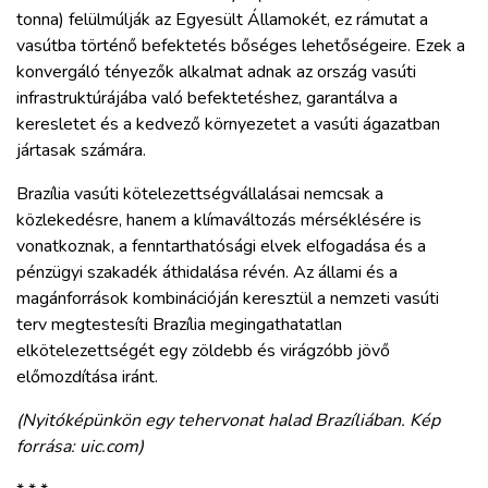
tonna) felülmúlják az Egyesült Államokét, ez rámutat a
vasútba történő befektetés bőséges lehetőségeire. Ezek a
konvergáló tényezők alkalmat adnak az ország vasúti
infrastruktúrájába való befektetéshez, garantálva a
keresletet és a kedvező környezetet a vasúti ágazatban
jártasak számára.
Brazília vasúti kötelezettségvállalásai nemcsak a
közlekedésre, hanem a klímaváltozás mérséklésére is
vonatkoznak, a fenntarthatósági elvek elfogadása és a
pénzügyi szakadék áthidalása révén. Az állami és a
magánforrások kombinációján keresztül a nemzeti vasúti
terv megtestesíti Brazília megingathatatlan
elkötelezettségét egy zöldebb és virágzóbb jövő
előmozdítása iránt.
(Nyitóképünkön egy tehervonat halad Brazíliában. Kép
forrása: uic.com)