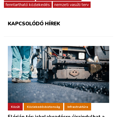
fenntartható közlekedés
nemzeti vasúti terv
KAPCSOLÓDÓ HÍREK
Közút
Közlekedésbiztonság
Infrastruktúra