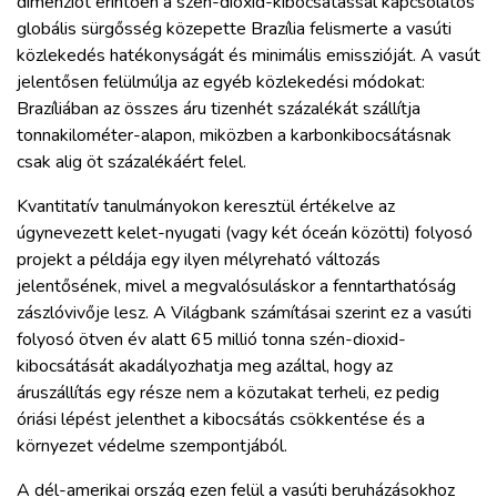
dimenziót érintően a szén-dioxid-kibocsátással kapcsolatos
globális sürgősség közepette Brazília felismerte a vasúti
közlekedés hatékonyságát és minimális emisszióját. A vasút
jelentősen felülmúlja az egyéb közlekedési módokat:
Brazíliában az összes áru tizenhét százalékát szállítja
tonnakilométer-alapon, miközben a karbonkibocsátásnak
csak alig öt százalékáért felel.
Kvantitatív tanulmányokon keresztül értékelve az
úgynevezett kelet-nyugati (vagy két óceán közötti) folyosó
projekt a példája egy ilyen mélyreható változás
jelentősének, mivel a megvalósuláskor a fenntarthatóság
zászlóvivője lesz. A Világbank számításai szerint ez a vasúti
folyosó ötven év alatt 65 millió tonna szén-dioxid-
kibocsátását akadályozhatja meg azáltal, hogy az
áruszállítás egy része nem a közutakat terheli, ez pedig
óriási lépést jelenthet a kibocsátás csökkentése és a
környezet védelme szempontjából.
A dél-amerikai ország ezen felül a vasúti beruházásokhoz