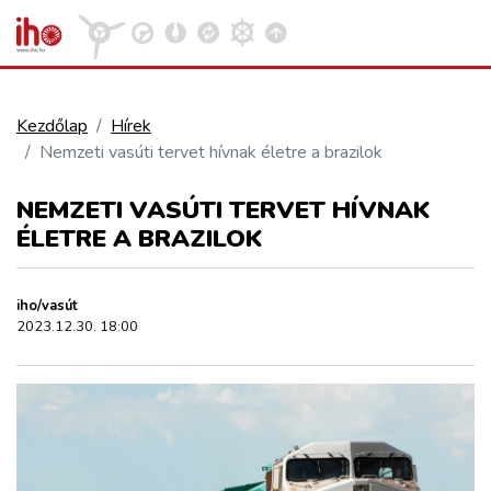
Kezdőlap
Hírek
Nemzeti vasúti tervet hívnak életre a brazilok
VASÚT
Kosár megtekintése
NEMZETI VASÚTI TERVET HÍVNAK
KÖZÚT
ÉLETRE A BRAZILOK
REPÜLÉS
iho/vasút
2023.12.30. 18:00
KÖZLEKEDÉSFEJLESZTÉS
ELLÁTÁSI LÁNC