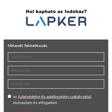
Hírlevél feliratkozás
Vezetéknév
Keresztnév
E-mail cím
az
Adatvédelmi és adatkezelési szabályzatot
elolvastam és elfogadom