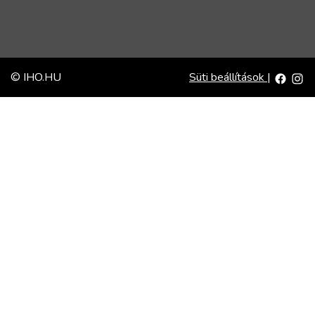
© IHO.HU
Süti beállítások
|