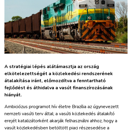
ZÖLDÚT
HAJÓZÁS
BLOG
ARCHÍVUM
A stratégiai lépés alátámasztja az ország
WEBSHOP
elkötelezettségét a közlekedési rendszerének
átalakítása iránt, előmozdítva a fenntartható
fejlődést és áthidalva a vasút finanszírozásának
BELÉPÉS
hiányát.
Ambiciózus programot hív életre Brazília az úgynevezett
REGISZTRÁCIÓ
nemzeti vasúti terv által; a vasúti közlekedés átalakító
erejét katalizátorként akarják felhasználni ahhoz, hogy a
vasút közlekedésben betöltött piaci részesedése a