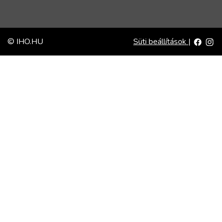
© IHO.HU
Süti beállítások
|