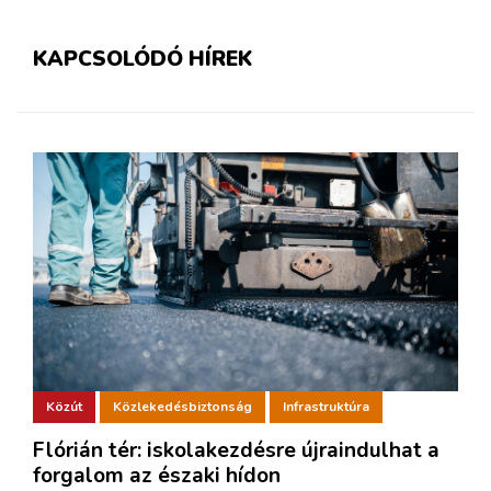
KAPCSOLÓDÓ HÍREK
Közút
Közlekedésbiztonság
Infrastruktúra
Flórián tér: iskolakezdésre újraindulhat a
forgalom az északi hídon