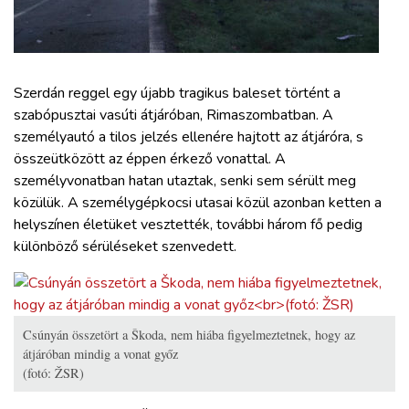
ZÖLDÚT
HAJÓZÁS
Szerdán reggel egy újabb tragikus baleset történt a
BLOG
szabópusztai vasúti átjáróban, Rimaszombatban. A
személyautó a tilos jelzés ellenére hajtott az átjáróra, s
összeütközött az éppen érkező vonattal. A
ARCHÍVUM
személyvonatban hatan utaztak, senki sem sérült meg
közülük. A személygépkocsi utasai közül azonban ketten a
WEBSHOP
helyszínen életüket vesztették, további három fő pedig
különböző sérüléseket szenvedett.
BELÉPÉS
REGISZTRÁCIÓ
Csúnyán összetört a Škoda, nem hiába figyelmeztetnek, hogy az
átjáróban mindig a vonat győz
(fotó: ŽSR)