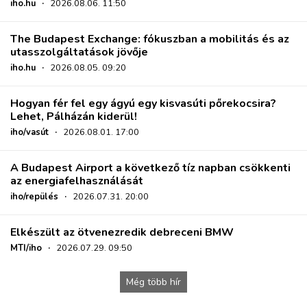
iho.hu
·
2026.08.06. 11:50
The Budapest Exchange: fókuszban a mobilitás és az
utasszolgáltatások jövője
iho.hu
·
2026.08.05. 09:20
Hogyan fér fel egy ágyú egy kisvasúti pőrekocsira?
Lehet, Pálházán kiderül!
iho/vasút
·
2026.08.01. 17:00
A Budapest Airport a következő tíz napban csökkenti
az energiafelhasználását
iho/repülés
·
2026.07.31. 20:00
Elkészült az ötvenezredik debreceni BMW
MTI/iho
·
2026.07.29. 09:50
Még több hír