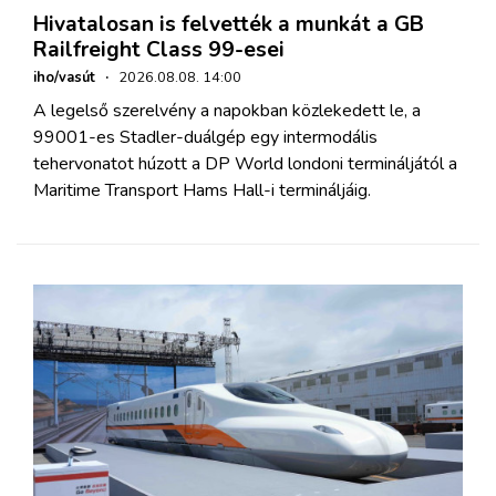
Hivatalosan is felvették a munkát a GB
Railfreight Class 99-esei
iho/vasút
·
2026.08.08. 14:00
A legelső szerelvény a napokban közlekedett le, a
99001-es Stadler-duálgép egy intermodális
tehervonatot húzott a DP World londoni termináljától a
Maritime Transport Hams Hall-i termináljáig.