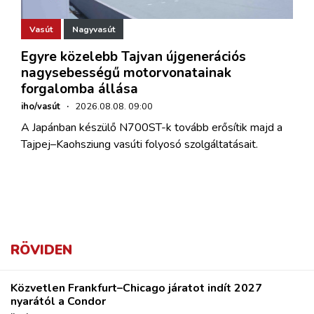
Vasút
Nagyvasút
Egyre közelebb Tajvan újgenerációs
nagysebességű motorvonatainak
forgalomba állása
iho/vasút
·
2026.08.08. 09:00
A Japánban készülő N700ST-k tovább erősítik majd a
Tajpej–Kaohsziung vasúti folyosó szolgáltatásait.
RÖVIDEN
Közvetlen Frankfurt–Chicago járatot indít 2027
nyarától a Condor