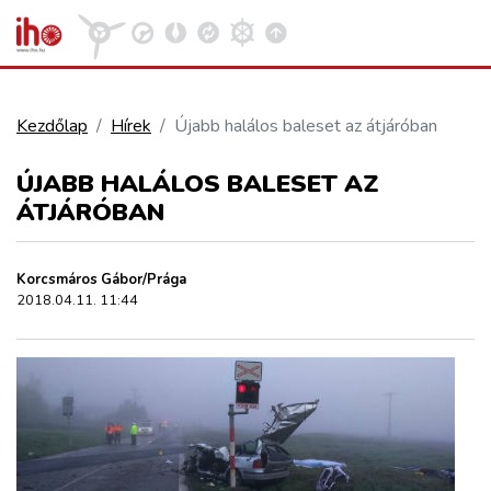
Kezdőlap
Hírek
Újabb halálos baleset az átjáróban
VASÚT
ÚJABB HALÁLOS BALESET AZ
Kosár megtekintése
ÁTJÁRÓBAN
KÖZÚT
Korcsmáros Gábor/Prága
REPÜLÉS
2018.04.11. 11:44
KÖZLEKEDÉSFEJLESZTÉS
ELLÁTÁSI LÁNC