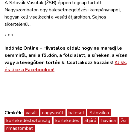
A Szlovák Vasutak (ŽSR) éppen tegnap tartott
Nagyszombaton egy balesetmegelőzési kampánynapot,
hogyan kell viselkedni a vasúti átjárókban. Sajnos
sikertelenül...
* * *
Indóház Online – Hivatalos oldal: hogy ne maradj le
semmiről, ami a földön, a föld alatt, a síneken, a vízen
vagy a levegőben történik. Csatlakozz hozzánk!
Klikk,
és like a Facebookon!
Címkék:
vasút
nagyvasút
baleset
Szlovákia
közlekedésbiztonság
közlekedés
átjáró
havária
žsr
rimaszombat