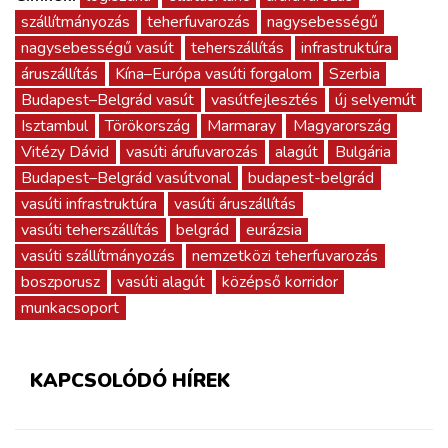
szállítmányozás
teherfuvarozás
nagysebességű
nagysebességű vasút
teherszállítás
infrastruktúra
áruszállítás
Kína–Európa vasúti forgalom
Szerbia
Budapest–Belgrád vasút
vasútfejlesztés
új selyemút
Isztambul
Törökország
Marmaray
Magyarország
Vitézy Dávid
vasúti árufuvarozás
alagút
Bulgária
Budapest–Belgrád vasútvonal
budapest-belgrád
vasúti infrastruktúra
vasúti áruszállítás
vasúti teherszállítás
belgrád
eurázsia
vasúti szállítmányozás
nemzetközi teherfuvarozás
boszporusz
vasúti alagút
középső korridor
munkacsoport
KAPCSOLÓDÓ HÍREK