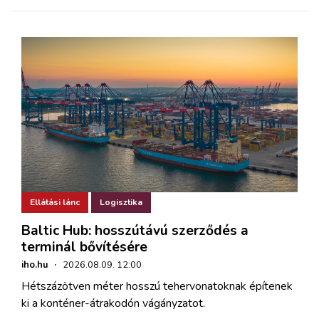
Ellátási lánc
Logisztika
Baltic Hub: hosszútávú szerződés a
terminál bővítésére
iho.hu
·
2026.08.09. 12:00
Hétszázötven méter hosszú tehervonatoknak építenek
ki a konténer-átrakodón vágányzatot.