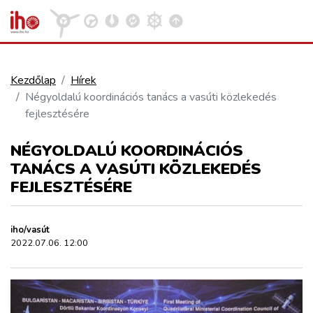
Kezdőlap
Hírek
Négyoldalú koordinációs tanács a vasúti közlekedés
VASÚT
fejlesztésére
Kosár megtekintése
NÉGYOLDALÚ KOORDINÁCIÓS
KÖZÚT
TANÁCS A VASÚTI KÖZLEKEDÉS
FEJLESZTÉSÉRE
REPÜLÉS
iho/vasút
KÖZLEKEDÉSFEJLESZTÉS
2022.07.06. 12:00
ELLÁTÁSI LÁNC