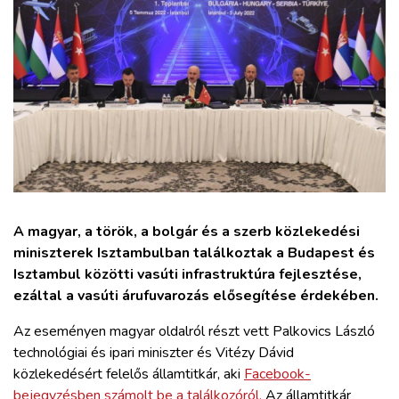
ZÖLDÚT
HAJÓZÁS
BLOG
ARCHÍVUM
WEBSHOP
A magyar, a török, a bolgár és a szerb közlekedési
miniszterek Isztambulban találkoztak a Budapest és
BELÉPÉS
Isztambul közötti vasúti infrastruktúra fejlesztése,
ezáltal a vasúti árufuvarozás elősegítése érdekében.
REGISZTRÁCIÓ
Az eseményen magyar oldalról részt vett Palkovics László
technológiai és ipari miniszter és Vitézy Dávid
közlekedésért felelős államtitkár, aki
Facebook-
bejegyzésben számolt be a találkozóról.
Az államtitkár