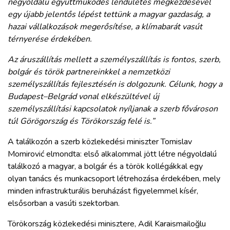
négyoldalú együttműködés lendületes megkezdésével
egy újabb jelentős lépést tettünk a magyar gazdaság, a
hazai vállalkozások megerősítése, a klímabarát vasút
térnyerése érdekében.
Az áruszállítás mellett a személyszállítás is fontos, szerb,
bolgár és török partnereinkkel a nemzetközi
személyszállítás fejlesztésén is dolgozunk. Célunk, hogy a
Budapest–Belgrád vonal elkészültével új
személyszállítási kapcsolatok nyíljanak a szerb fővároson
túl Görögország és Törökország felé is.”
A találkozón a szerb közlekedési miniszter Tomislav
Momirović elmondta: első alkalommal jött létre négyoldalú
találkozó a magyar, a bolgár és a török kollégákkal egy
olyan tanács és munkacsoport létrehozása érdekében, mely
minden infrastrukturális beruházást figyelemmel kísér,
elsősorban a vasúti szektorban.
Törökország közlekedési minisztere, Adil Karaismailoğlu