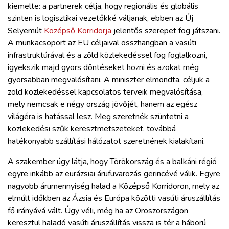
kiemelte: a partnerek célja, hogy regionális és globális
szinten is logisztikai vezetőkké váljanak, ebben az Új
Selyemút
Középső Korridorja
jelentős szerepet fog játszani.
A munkacsoport az EU céljaival összhangban a vasúti
infrastruktúrával és a zöld közlekedéssel fog foglalkozni,
igyekszik majd gyors döntéseket hozni és azokat még
gyorsabban megvalósítani. A miniszter elmondta, céljuk a
zöld közlekedéssel kapcsolatos terveik megvalósítása,
mely nemcsak e négy ország jövőjét, hanem az egész
világéra is hatással lesz. Meg szeretnék szüntetni a
közlekedési szűk keresztmetszeteket, továbbá
hatékonyabb szállítási hálózatot szeretnének kialakítani.
A szakember úgy látja, hogy Törökország és a balkáni régió
egyre inkább az eurázsiai árufuvarozás gerincévé válik. Egyre
nagyobb árumennyiség halad a Középső Korridoron, mely az
elmúlt időkben az Ázsia és Európa közötti vasúti áruszállítás
fő irányává vált. Úgy véli, még ha az Oroszországon
keresztül haladó vasúti áruszállítás vissza is tér a háború