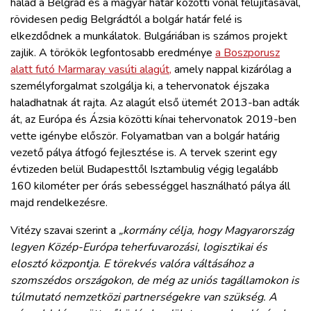
halad a Belgrád és a magyar határ közötti vonal felújításával,
rövidesen pedig Belgrádtól a bolgár határ felé is
elkezdődnek a munkálatok. Bulgáriában is számos projekt
zajlik. A törökök legfontosabb eredménye
a Boszporusz
alatt futó Marmaray vasúti alagút,
amely nappal kizárólag a
személyforgalmat szolgálja ki, a tehervonatok éjszaka
haladhatnak át rajta. Az alagút első ütemét 2013-ban adták
át, az Európa és Ázsia közötti kínai tehervonatok 2019-ben
vette igénybe először. Folyamatban van a bolgár határig
vezető pálya átfogó fejlesztése is. A tervek szerint egy
évtizeden belül Budapesttől Isztambulig végig legalább
160 kilométer per órás sebességgel használható pálya áll
majd rendelkezésre.
Vitézy szavai szerint a
„kormány célja, hogy Magyarország
legyen Közép-Európa teherfuvarozási, logisztikai és
elosztó központja. E törekvés valóra váltásához a
szomszédos országokon, de még az uniós tagállamokon is
túlmutató nemzetközi partnerségekre van szükség. A