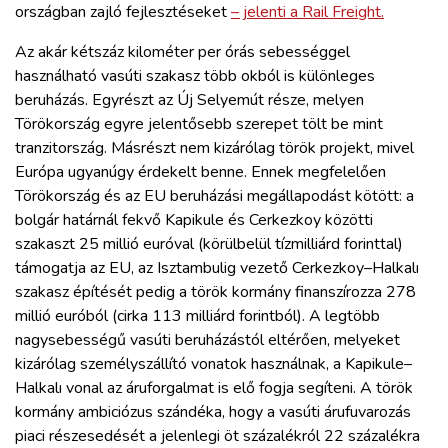
országban zajló fejlesztéseket
– jelenti a Rail Freight.
Az akár kétszáz kilométer per órás sebességgel
használható vasúti szakasz több okból is különleges
beruházás. Egyrészt az Új Selyemút része, melyen
Törökország egyre jelentősebb szerepet tölt be mint
tranzitország. Másrészt nem kizárólag török projekt, mivel
Európa ugyanúgy érdekelt benne. Ennek megfelelően
Törökország és az EU beruházási megállapodást kötött: a
bolgár határnál fekvő Kapikule és Cerkezkoy közötti
szakaszt 25 millió euróval (körülbelül tízmilliárd forinttal)
támogatja az EU, az Isztambulig vezető Cerkezkoy–Halkalı
szakasz építését pedig a török kormány finanszírozza 278
millió euróból (cirka 113 milliárd forintból). A legtöbb
nagysebességű vasúti beruházástól eltérően, melyeket
kizárólag személyszállító vonatok használnak, a Kapikule–
Halkalı vonal az áruforgalmat is elő fogja segíteni. A török
kormány ambiciózus szándéka, hogy a vasúti árufuvarozás
piaci részesedését a jelenlegi öt százalékról 22 százalékra