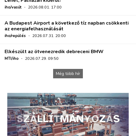
Lehet, Pálházán kiderül!
iho/vasút
·
2026.08.01. 17:00
A Budapest Airport a következő tíz napban csökkenti
az energiafelhasználását
iho/repülés
·
2026.07.31. 20:00
Elkészült az ötvenezredik debreceni BMW
MTI/iho
·
2026.07.29. 09:50
Még több hír