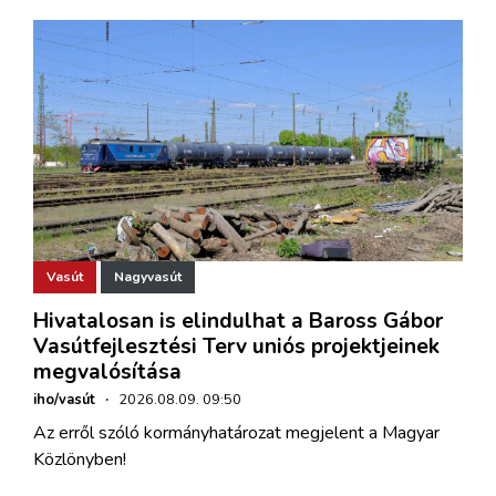
Vasút
Nagyvasút
Hivatalosan is elindulhat a Baross Gábor
Vasútfejlesztési Terv uniós projektjeinek
megvalósítása
iho/vasút
·
2026.08.09. 09:50
Az erről szóló kormányhatározat megjelent a Magyar
Közlönyben!