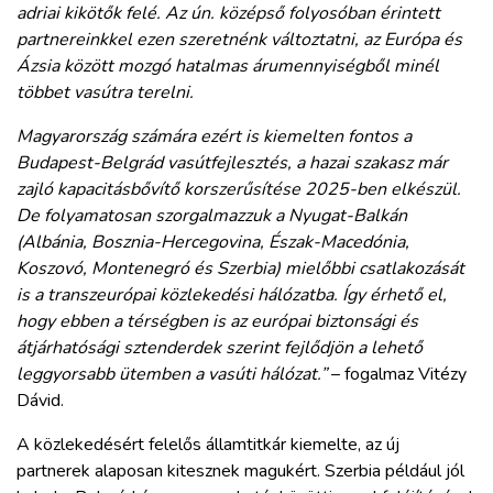
adriai kikötők felé. Az ún. középső folyosóban érintett
partnereinkkel ezen szeretnénk változtatni, az Európa és
Ázsia között mozgó hatalmas árumennyiségből minél
többet vasútra terelni.
Magyarország számára ezért is kiemelten fontos a
Budapest-Belgrád vasútfejlesztés, a hazai szakasz már
zajló kapacitásbővítő korszerűsítése 2025-ben elkészül.
De folyamatosan szorgalmazzuk a Nyugat-Balkán
(Albánia, Bosznia-Hercegovina, Észak-Macedónia,
Koszovó, Montenegró és Szerbia) mielőbbi csatlakozását
is a transzeurópai közlekedési hálózatba. Így érhető el,
hogy ebben a térségben is az európai biztonsági és
átjárhatósági sztenderdek szerint fejlődjön a lehető
leggyorsabb ütemben a vasúti hálózat.”
– fogalmaz Vitézy
Dávid.
A közlekedésért felelős államtitkár kiemelte, az új
partnerek alaposan kitesznek magukért. Szerbia például jól