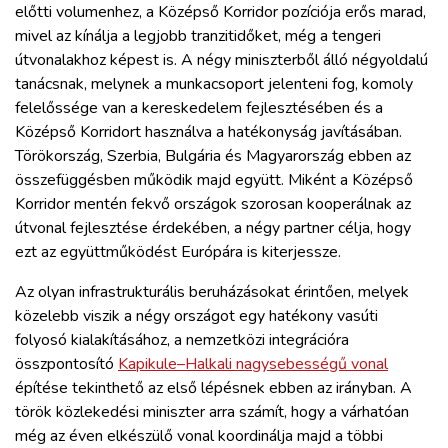
előtti volumenhez, a Középső Korridor pozíciója erős marad,
mivel az kínálja a legjobb tranzitidőket, még a tengeri
útvonalakhoz képest is. A négy miniszterből álló négyoldalú
tanácsnak, melynek a munkacsoport jelenteni fog, komoly
felelőssége van a kereskedelem fejlesztésében és a
Középső Korridort használva a hatékonyság javításában.
Törökország, Szerbia, Bulgária és Magyarország ebben az
összefüggésben működik majd együtt. Miként a Középső
Korridor mentén fekvő országok szorosan kooperálnak az
útvonal fejlesztése érdekében, a négy partner célja, hogy
ezt az együttműködést Európára is kiterjessze.
Az olyan infrastrukturális beruházásokat érintően, melyek
közelebb viszik a négy országot egy hatékony vasúti
folyosó kialakításához, a nemzetközi integrációra
összpontosító
Kapikule–Halkali nagysebességű vonal
építése tekinthető az első lépésnek ebben az irányban. A
török közlekedési miniszter arra számít, hogy a várhatóan
még az éven elkészülő vonal koordinálja majd a többi