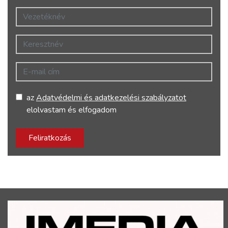
Vezetéknév
Keresztnév
E-mail cím
az
Adatvédelmi és adatkezelési szabályzatot
elolvastam és elfogadom
Feliratkozás