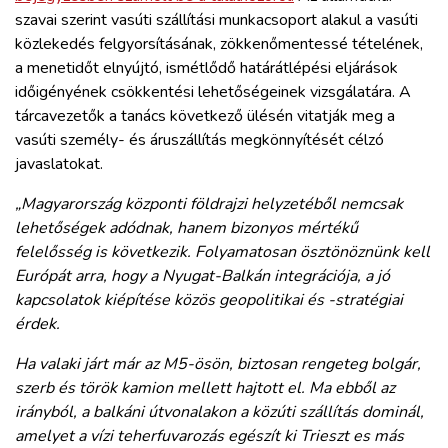
szavai szerint vasúti szállítási munkacsoport alakul a vasúti
közlekedés felgyorsításának, zökkenőmentessé tételének,
a menetidőt elnyújtó, ismétlődő határátlépési eljárások
időigényének csökkentési lehetőségeinek vizsgálatára. A
tárcavezetők a tanács következő ülésén vitatják meg a
vasúti személy- és áruszállítás megkönnyítését célzó
javaslatokat.
„Magyarország központi földrajzi helyzetéből nemcsak
lehetőségek adódnak, hanem bizonyos mértékű
felelősség is következik. Folyamatosan ösztönöznünk kell
Európát arra, hogy a Nyugat-Balkán integrációja, a jó
kapcsolatok kiépítése közös geopolitikai és -stratégiai
érdek.
Ha valaki járt már az M5-ösön, biztosan rengeteg bolgár,
szerb és török kamion mellett hajtott el. Ma ebből az
irányból, a balkáni útvonalakon a közúti szállítás dominál,
amelyet a vízi teherfuvarozás egészít ki Trieszt es más