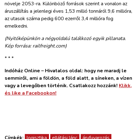
növelje 2053-ra. Különböző források szerint a vonalon az
áruszállítás a jelenlegi éves 1,53 millió tonnáról 9,6 millióra,
az utasok száma pedig 600 ezerről 3,4 millióra fog
emelkedni.
(Nyitóképünkön a négyoldalú találkozó egyik pillanata.
Kép forrása: railfreight.com)
* * *
Indóház Online – Hivatalos oldal: hogy ne maradj le
semmiről, ami a földön, a föld alatt, a síneken, a vízen
vagy a levegőben történik. Csatlakozz hozzánk!
Klikk,
és like a Facebookon!
Címkék:
logisztika
ellátási lánc
árufuvarozás