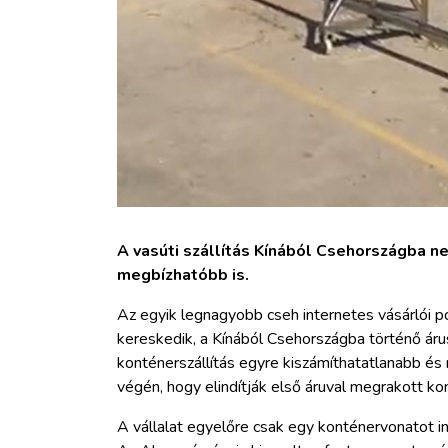
A vasúti szállítás Kínából Csehországba ne
megbízhatóbb is.
Az egyik legnagyobb cseh internetes vásárlói por
kereskedik, a Kínából Csehországba történő árus
konténerszállítás egyre kiszámíthatatlanabb és 
végén, hogy elindítják első áruval megrakott 
A vállalat egyelőre csak egy konténervonatot ind