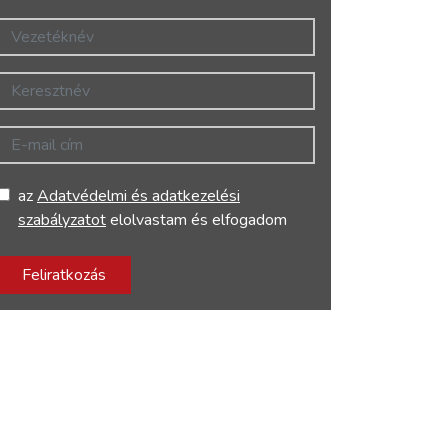
Vezetéknév
Keresztnév
E-mail cím
az
Adatvédelmi és adatkezelési
szabályzatot
elolvastam és elfogadom
Feliratkozás