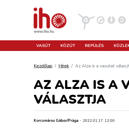
VASÚT
VASÚT
KÖZÚT
REPÜLÉS
KÖZLE
KÖZÚT
Kezdőlap
Hírek
Az Alza is a vasutat válasz
REPÜLÉS
AZ ALZA IS A
VÁLASZTJA
KÖZLEKEDÉSFEJLESZTÉS
ELLÁTÁSI LÁNC
Korcsmáros Gábor/Prága
·
2022.01.17. 12:00