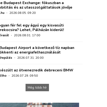
e Budapest Exchange: fókuszban a
bilitás és az utasszolgáltatások jövője
.hu
·
2026.08.05. 09:20
gyan fér fel egy ágyú egy kisvasúti
rekocsira? Lehet, Pálházán kiderül!
/vasút
·
2026.08.01. 17:00
Budapest Airport a következő tíz napban
ökkenti az energiafelhasználását
o/repülés
·
2026.07.31. 20:00
készült az ötvenezredik debreceni BMW
I/iho
·
2026.07.29. 09:50
Még több hír