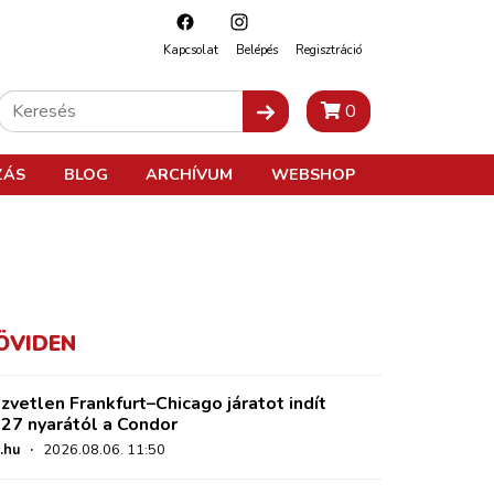
Kapcsolat
Belépés
Regisztráció
0
ZÁS
BLOG
ARCHÍVUM
WEBSHOP
ÖVIDEN
zvetlen Frankfurt–Chicago járatot indít
27 nyarától a Condor
.hu
·
2026.08.06. 11:50