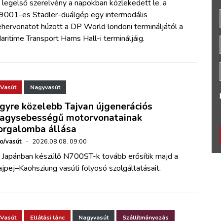
 legelső szerelvény a napokban közlekedett le, a
9001-es Stadler-duálgép egy intermodális
ehervonatot húzott a DP World londoni termináljától a
aritime Transport Hams Hall-i termináljáig.
Vasút
Nagyvasút
gyre közelebb Tajvan újgenerációs
agysebességű motorvonatainak
orgalomba állása
ho/vasút
·
2026.08.08. 09:00
 Japánban készülő N700ST-k tovább erősítik majd a
ajpej–Kaohsziung vasúti folyosó szolgáltatásait.
Vasút
Ellátási lánc
Nagyvasút
Szállítmányozás