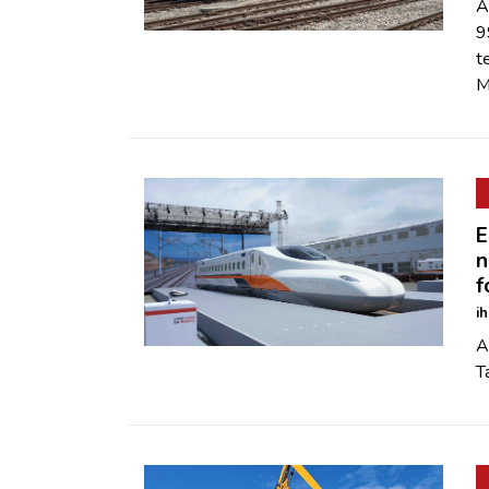
A
9
t
M
E
n
f
i
A
T