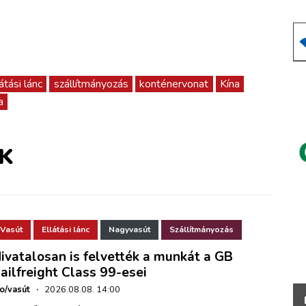
átási lánc
szállítmányozás
konténervonat
Kína
a
K
Vasút
Ellátási lánc
Nagyvasút
Szállítmányozás
ivatalosan is felvették a munkát a GB
ailfreight Class 99-esei
ho/vasút
·
2026.08.08. 14:00