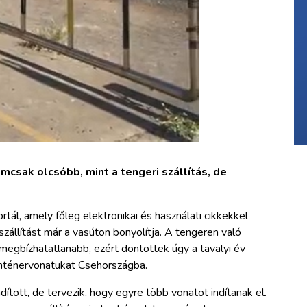
mcsak olcsóbb, mint a tengeri szállítás, de
tál, amely főleg elektronikai és használati cikkekkel
zállítást már a vasúton bonyolítja. A tengeren való
megbízhatatlanabb, ezért döntöttek úgy a tavalyi év
konténervonatukat Csehországba.
ított, de tervezik, hogy egyre több vonatot indítanak el.