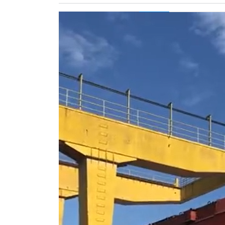
ZÖLDÚT
HAJÓZÁS
BLOG
ARCHÍVUM
WEBSHOP
BELÉPÉS
REGISZTRÁCIÓ