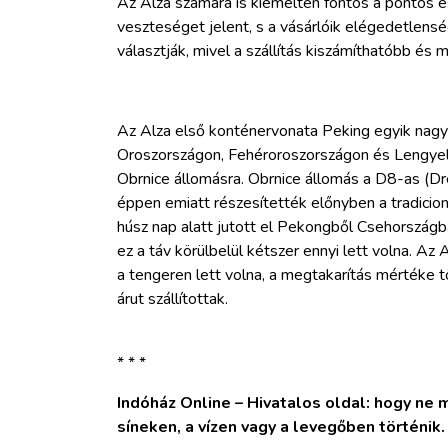
Az Alza számára is kiemelten fontos a pontos 
veszteséget jelent, s a vásárlóik elégedetlensé
választják, mivel a szállítás kiszámíthatóbb és
Az Alza első konténervonata Peking egyik nagy 
Oroszországon, Fehéroroszországon és Lengyelo
Obrnice állomásra. Obrnice állomás a D8-as (Dr
éppen emiatt részesítették előnyben a tradicion
húsz nap alatt jutott el Pekongből Csehországb
ez a táv körülbelül kétszer ennyi lett volna. Az 
a tengeren lett volna, a megtakarítás mértéke t
árut szállítottak.
* * *
Indóház Online – Hivatalos oldal: hogy ne ma
síneken, a vízen vagy a levegőben történik