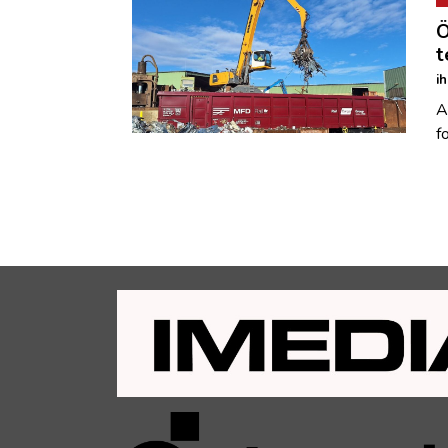
Ö
t
i
A
f