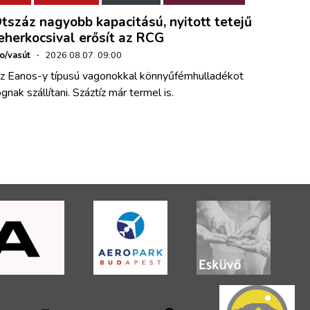
tszáz nagyobb kapacitású, nyitott tetejű
eherkocsival erősít az RCG
ho/vasút
·
2026.08.07. 09:00
z Eanos-y típusú vagonokkal könnyűfémhulladékot
ognak szállítani. Száztíz már termel is.