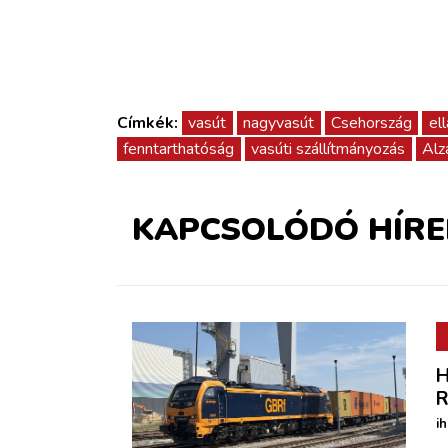
Címkék:
vasút
nagyvasút
Csehország
ell
fenntarthatóság
vasúti szállítmányozás
Alz
KAPCSOLÓDÓ HÍRE
H
R
i