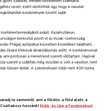
és gyors szállítás, minden késedelem számukra
géhez vezet, ezért döntöttek úgy, hogy a vasutat
 megbízhatóbb körülmények között zajlik.
konténertermináljából indult, Kazahsztánon,
rszágon keresztül jutott el az észak-csehországi
ezda–Prága) autópálya közvetlen közelében található,
ális česká třebovái átrakóállomás előtt. A konténervonat
a, ami pontosan a menetrend szerinti időtartam. Hajóval
Alza szerint a szállítás még olcsóbb is volt a vasúton, mint
öbb tízezer dollár. A szerelvényen több mint 400 tonna
radj le semmiről, ami a földön, a föld alatt, a
. Csatlakozz hozzánk!
Klikk, és like a Facebookon!