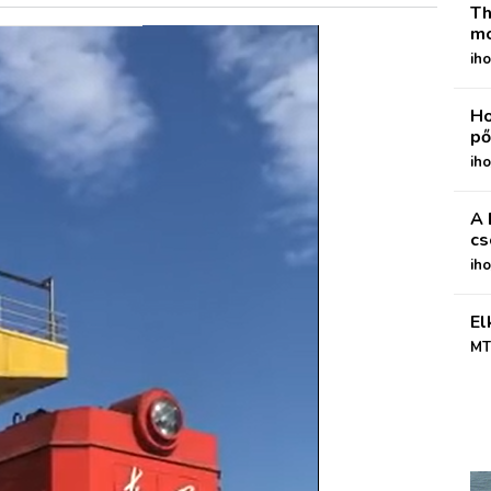
Th
mo
iho
Ho
pő
iho
A 
cs
ih
El
MT