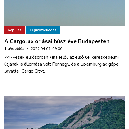
Repülés
Légiközlekedés
A Cargolux óriásai húsz éve Budapesten
iho/repülés
·
2022.04.07. 09:00
747-esek elsősorban Kína felől: az első 8F kereskedelmi
útjának is állomása volt Ferihegy, és a luxemburgiak gépe
„avatta” Cargo Cityt.