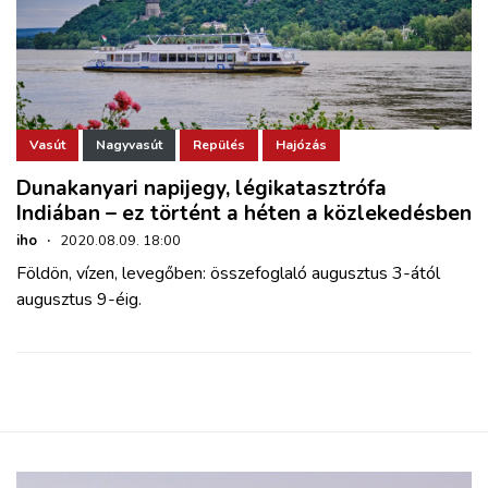
Vasút
Nagyvasút
Repülés
Hajózás
Dunakanyari napijegy, légikatasztrófa
Indiában – ez történt a héten a közlekedésben
iho
·
2020.08.09. 18:00
Földön, vízen, levegőben: összefoglaló augusztus 3-ától
augusztus 9-éig.