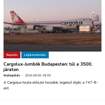
Repülés
Légiközlekedés
Cargolux-Jumbók Budapesten: túl a 3500.
járaton
iho/repülés
·
2020.08.06. 09:00
A Cargolux hozta először hozzánk, legelső útján, a 747-8-
ast.