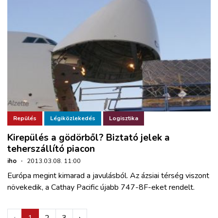
Repülés
Légiközlekedés
Logisztika
Kirepülés a gödörből? Biztató jelek a
teherszállító piacon
iho
·
2013.03.08. 11:00
Európa megint kimarad a javulásból. Az ázsiai térség viszont
növekedik, a Cathay Pacific újabb 747-8F-eket rendelt.
‹
1
2
3
›