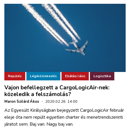
Repülés
Légiközlekedés
Ellátási lánc
Logisztika
Vajon befellegzett a CargoLogicAir-nek:
közeledik a felszámolás?
Maron Szilárd Ákos
·
2020.02.26. 14:00
Az Egyesült Királyságban bejegyzett CargoLogicAir február
eleje óta nem repült egyetlen charter és menetrendszerinti
járatot sem. Baj van. Nagy baj van.