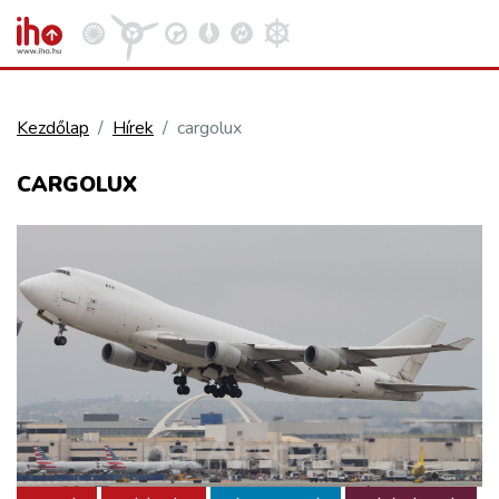
Kezdőlap
Hírek
cargolux
VASÚT
CARGOLUX
Kosár megtekintése
KÖZÚT
REPÜLÉS
KÖZLEKEDÉSFEJLESZTÉS
ELLÁTÁSI LÁNC