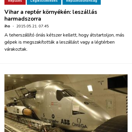
Repülés
Légiközlekedés
Repülésbiztonság
Vihar a reptér környékén: leszállás
harmadszorra
iho
·
2015.05.21. 07:45
A teherszállító óriás kétszer kellett, hogy átstartoljon, más
gépek is megszakították a leszállást vagy a légtérben
várakoztak.