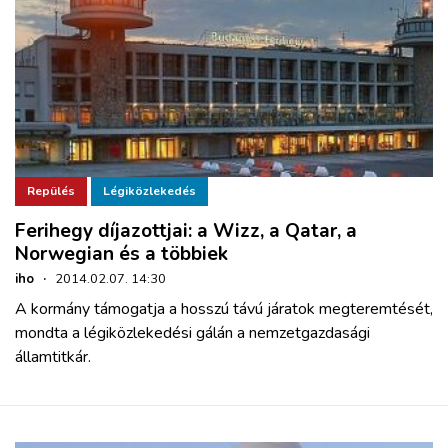
Repülés
Légiközlekedés
Ferihegy díjazottjai: a Wizz, a Qatar, a
Norwegian és a többiek
iho
·
2014.02.07. 14:30
A kormány támogatja a hosszú távú járatok megteremtését,
mondta a légiközlekedési gálán a nemzetgazdasági
államtitkár.