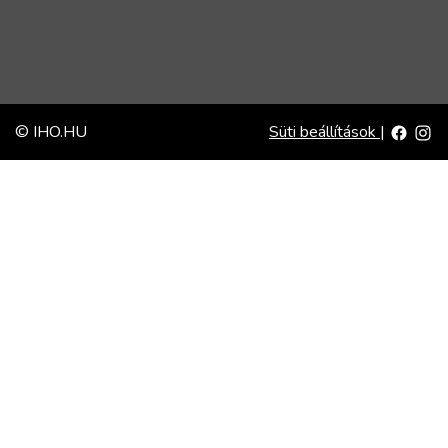
© IHO.HU
Süti beállítások
|