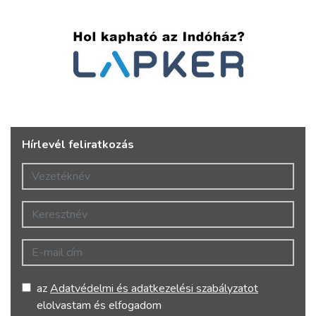
Hírlevél feliratkozás
Vezetéknév
Keresztnév
E-mail cím
az
Adatvédelmi és adatkezelési szabályzatot
elolvastam és elfogadom