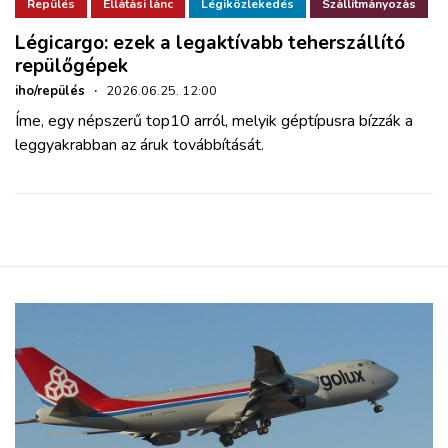
ZÖLDÚT
Repülés
Ellátási lánc
Légiközlekedés
Szállítmányozás
Légicargo: ezek a legaktívabb teherszállító
repülőgépek
HAJÓZÁS
iho/repülés
·
2026.06.25. 12:00
Íme, egy népszerű top10 arról, melyik géptípusra bízzák a
BLOG
leggyakrabban az áruk továbbítását.
ARCHÍVUM
WEBSHOP
BELÉPÉS
REGISZTRÁCIÓ