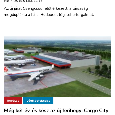
iho
·
2019.04.03. 11:15
Az új járat Csengcsou felől érkezett, a társaság
megduplázta a Kína–Budapest légi teherforgalmat.
Repülés
Légiközlekedés
Még két év, és kész az új ferihegyi Cargo City