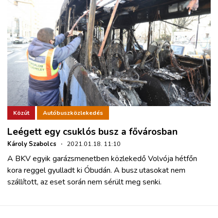
Közút
Autóbuszközlekedés
Leégett egy csuklós busz a fővárosban
Károly Szabolcs
·
2021.01.18. 11:10
A BKV egyik garázsmenetben közlekedő Volvója hétfőn
kora reggel gyulladt ki Óbudán. A busz utasokat nem
szállított, az eset során nem sérült meg senki.