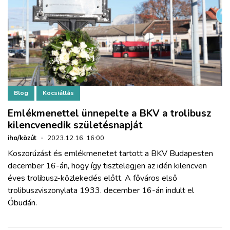
Blog
Kocsiállás
Emlékmenettel ünnepelte a BKV a trolibusz
kilencvenedik születésnapját
iho/közút
·
2023.12.16. 16:00
Koszorúzást és emlékmenetet tartott a BKV Budapesten
december 16-án, hogy így tisztelegjen az idén kilencven
éves trolibusz-közlekedés előtt. A főváros első
trolibuszviszonylata 1933. december 16-án indult el
Óbudán.