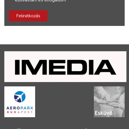
elolvastam és elfogadom
Feliratkozás