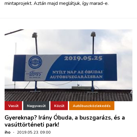
mintaprojekt. Aztán majd meglátjuk, így marad-e.
Vasút
Nagyvasút
Közút
Autóbuszközlekedés
Gyereknap? Irány Óbuda, a buszgarázs, és a
vasúttörténeti park!
iho
·
2019.05.23. 09:00