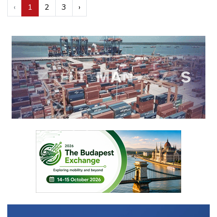
‹
1
2
3
›