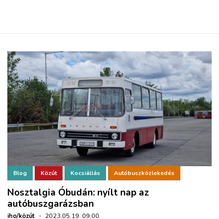
Blog
Közút
Kocsiállás
Autóbuszközlekedés
Nosztalgia Óbudán: nyílt nap az
autóbuszgarázsban
iho/közút
·
2023.05.19. 09:00