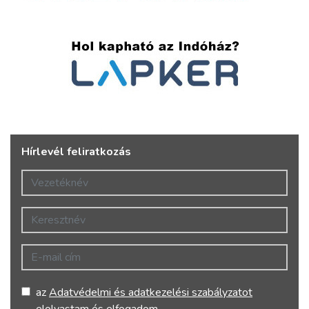
Hírlevél feliratkozás
Vezetéknév
Keresztnév
E-mail cím
az
Adatvédelmi és adatkezelési szabályzatot