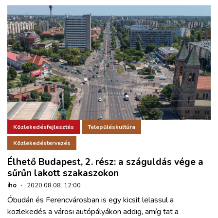
Közlekedésfejlesztés
Településkultúra
Közlekedéstervezés
Élhető Budapest, 2. rész: a száguldás vége a
sűrűn lakott szakaszokon
iho
·
2020.08.08. 12:00
Óbudán és Ferencvárosban is egy kicsit lelassul a
közlekedés a városi autópályákon addig, amíg tat a