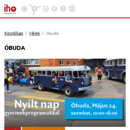
Kezdőlap
Hírek
óbuda
VASÚT
ÓBUDA
Kosár megtekintése
KÖZÚT
REPÜLÉS
KÖZLEKEDÉSFEJLESZTÉS
ELLÁTÁSI LÁNC