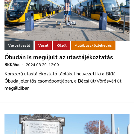
Városi vasút
Vasút
Közút
Autóbuszközlekedés
Óbudán is megújult az utastájékoztatás
BKK/iho
·
2024.08.29. 12:00
Korszerű utastájékoztató táblákat helyezett ki a BKK
Óbuda jelentős csomópontjában, a Bécsi út/Vörösvári út
megállóiban.