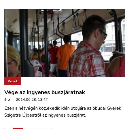
Közút
Vége az ingyenes buszjáratnak
iho
·
2014.06.28. 13:47
Ezen a hétvégén közlekedik idén utoljára az óbudai Gyerek
Szigetre Újpestről az ingyenes buszjárat.