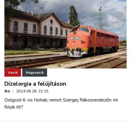
Vasút
Nagyvasút
Dízelorgia a felújításon
iho
·
2014.08.28. 21:15
Dolgozó 6-os Nohab, remot Szergej Rákosrendezőn: mi
folyik itt?