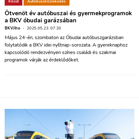
ZÖLDÚT
Közút
Autóbuszközlekedés
Ötvenöt év autóbuszai és gyermekprogramok
a BKV óbudai garázsában
HAJÓZÁS
BKV/iho
·
2025.05.23. 07:30
Május 24-én, szombaton az Óbudai autóbuszgarázsban
BLOG
folytatódik a BKV idei nyíltnap-sorozata. A gyereknaphoz
kapcsolódó rendezvényen színes családi és szakmai
ARCHÍVUM
programok várják az érdeklődőket.
WEBSHOP
BELÉPÉS
REGISZTRÁCIÓ