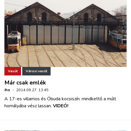
Vasút
Városi vasút
Már csak emlék
iho
·
2014.09.27. 13:45
A 17-es villamos és Óbuda kocsiszín: mindkettő a múlt
homályába vész lassan.
VIDEÓ!