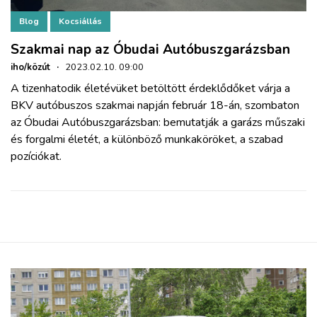
Blog
Kocsiállás
Szakmai nap az Óbudai Autóbuszgarázsban
iho/közút
·
2023.02.10. 09:00
A tizenhatodik életévüket betöltött érdeklődőket várja a
BKV autóbuszos szakmai napján február 18-án, szombaton
az Óbudai Autóbuszgarázsban: bemutatják a garázs műszaki
és forgalmi életét, a különböző munkaköröket, a szabad
pozíciókat.