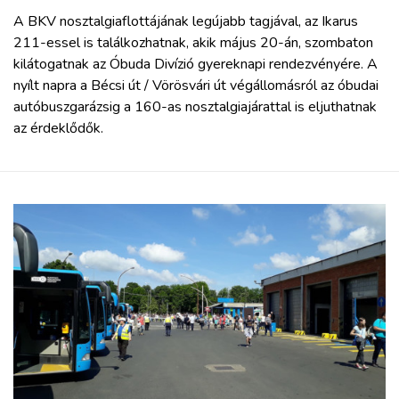
A BKV nosztalgiaflottájának legújabb tagjával, az Ikarus
211-essel is találkozhatnak, akik május 20-án, szombaton
kilátogatnak az Óbuda Divízió gyereknapi rendezvényére. A
nyílt napra a Bécsi út / Vörösvári út végállomásról az óbudai
autóbuszgarázsig a 160-as nosztalgiajárattal is eljuthatnak
az érdeklődők.