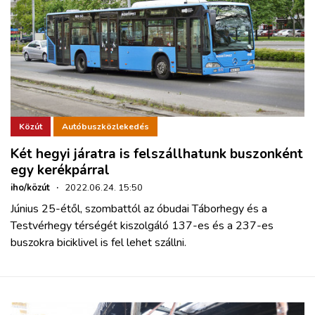
Közút
Autóbuszközlekedés
Két hegyi járatra is felszállhatunk buszonként
egy kerékpárral
iho/közút
·
2022.06.24. 15:50
Június 25-étől, szombattól az óbudai Táborhegy és a
Testvérhegy térségét kiszolgáló 137-es és a 237-es
buszokra biciklivel is fel lehet szállni.