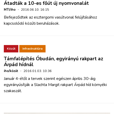
Átadták a 10-es főút új nyomvonalát
MTI/iho
·
2016.06.10. 16:15
Befejeződtek az esztergomi vasútvonal felújításához
kapcsolódó közúti beruházások.
Közút
Infrastruktúra
Támfalépítés Óbudán, egyirányú rakpart az
Árpád hídnál
iho/közút
·
2016.01.03. 10:36
Január 4-étől a tervek szerint egészen április 30-áig
egyirányúsítják a Slachta Margit rakpart Árpád híd környéki
szakaszát.