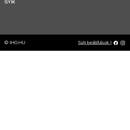
GYIK
© IHO.HU
Süti beállítások
|