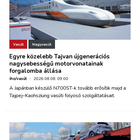
Vasút
Nagyvasút
Egyre közelebb Tajvan újgenerációs
nagysebességű motorvonatainak
forgalomba állása
iho/vasút
·
2026.08.08. 09:00
A Japánban készülő N700ST-k tovább erősítik majd a
Tajpej–Kaohsziung vasúti folyosó szolgáltatásait.