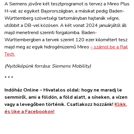
A Siemens jövőre két tesztprogramot is tervez a Mireo Plus
H-val: az egyiket Bajorországban, a másikat pedig Baden-
Württemberg szövetségi tartományban hajtanák végre,
utóbbit a DB-vel közösen. A két vonat 2024 januárjától áll
majd menetrend szerinti forgalomba. Baden-
Württembergben a tervek szerint 120 ezer kilométert tesz
majd meg az egyik hidrogénüzemű Mireo
– számol be a Rail
Tech.
(Nyitóképünk forrása: Siemens Mobility)
* * *
Indóház Online – Hivatalos oldal: hogy ne maradj le
semmiről, ami a földön, a föld alatt, a síneken, a vízen
vagy a levegőben történik. Csatlakozz hozzánk!
Klikk,
és like a Facebookon!