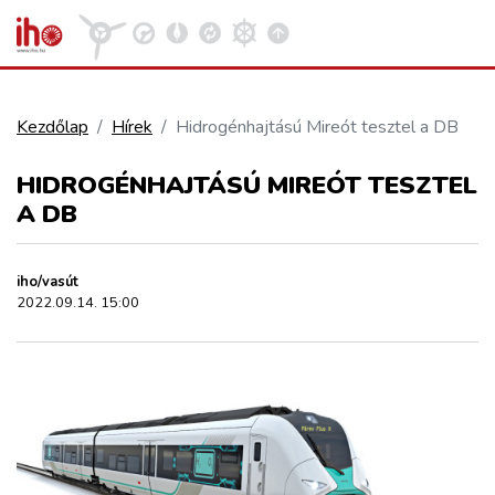
Kezdőlap
Hírek
Hidrogénhajtású Mireót tesztel a DB
VASÚT
HIDROGÉNHAJTÁSÚ MIREÓT TESZTEL
Kosár megtekintése
A DB
KÖZÚT
iho/vasút
REPÜLÉS
2022.09.14. 15:00
KÖZLEKEDÉSFEJLESZTÉS
ELLÁTÁSI LÁNC