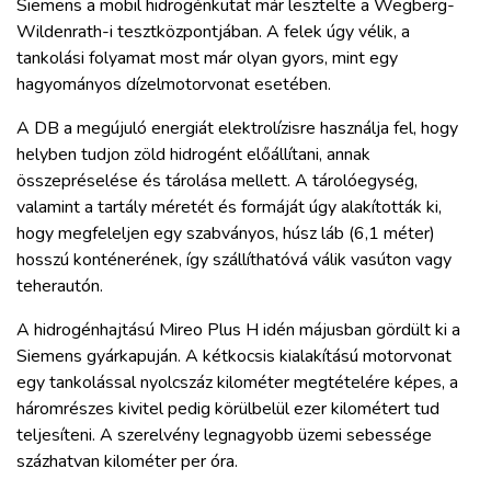
Siemens a mobil hidrogénkutat már lesztelte a Wegberg-
Wildenrath-i tesztközpontjában. A felek úgy vélik, a
tankolási folyamat most már olyan gyors, mint egy
hagyományos dízelmotorvonat esetében.
A DB a megújuló energiát elektrolízisre használja fel, hogy
helyben tudjon zöld hidrogént előállítani, annak
összepréselése és tárolása mellett. A tárolóegység,
valamint a tartály méretét és formáját úgy alakították ki,
hogy megfeleljen egy szabványos, húsz láb (6,1 méter)
hosszú konténerének, így szállíthatóvá válik vasúton vagy
teherautón.
A hidrogénhajtású Mireo Plus H idén májusban gördült ki a
Siemens gyárkapuján. A kétkocsis kialakítású motorvonat
egy tankolással nyolcszáz kilométer megtételére képes, a
háromrészes kivitel pedig körülbelül ezer kilométert tud
teljesíteni. A szerelvény legnagyobb üzemi sebessége
százhatvan kilométer per óra.