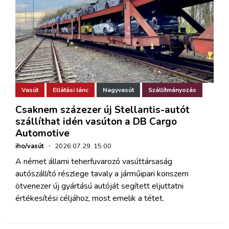
Vasút
Ellátási lánc
Nagyvasút
Szállítmányozás
Csaknem százezer új Stellantis-autót
szállíthat idén vasúton a DB Cargo
Automotive
iho/vasút
·
2026.07.29. 15:00
A német állami teherfuvarozó vasúttársaság
autószállító részlege tavaly a járműipari konszern
ötvenezer új gyártású autóját segített eljuttatni
értékesítési céljához, most emelik a tétet.