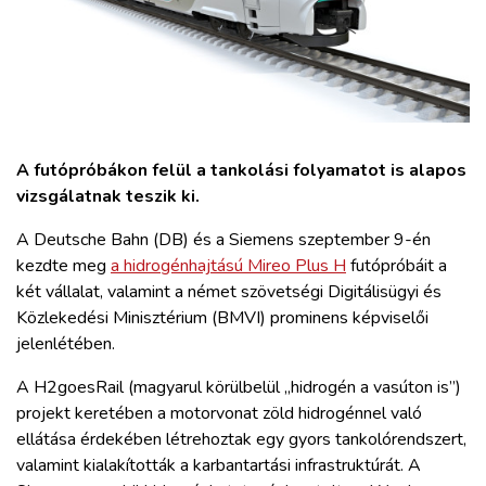
ZÖLDÚT
HAJÓZÁS
BLOG
A futópróbákon felül a tankolási folyamatot is alapos
vizsgálatnak teszik ki.
ARCHÍVUM
A Deutsche Bahn (DB) és a Siemens szeptember 9-én
WEBSHOP
kezdte meg
a hidrogénhajtású Mireo Plus H
futópróbáit a
két vállalat, valamint a német szövetségi Digitálisügyi és
Közlekedési Minisztérium (BMVI) prominens képviselői
BELÉPÉS
jelenlétében.
A H2goesRail (magyarul körülbelül „hidrogén a vasúton is”)
REGISZTRÁCIÓ
projekt keretében a motorvonat zöld hidrogénnel való
ellátása érdekében létrehoztak egy gyors tankolórendszert,
valamint kialakították a karbantartási infrastruktúrát. A