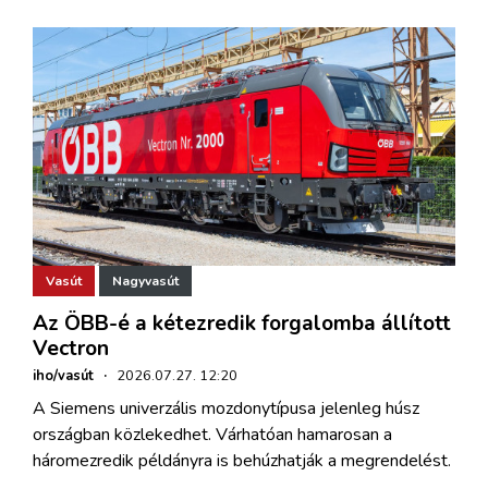
Vasút
Nagyvasút
Az ÖBB-é a kétezredik forgalomba állított
Vectron
iho/vasút
·
2026.07.27. 12:20
A Siemens univerzális mozdonytípusa jelenleg húsz
országban közlekedhet. Várhatóan hamarosan a
háromezredik példányra is behúzhatják a megrendelést.