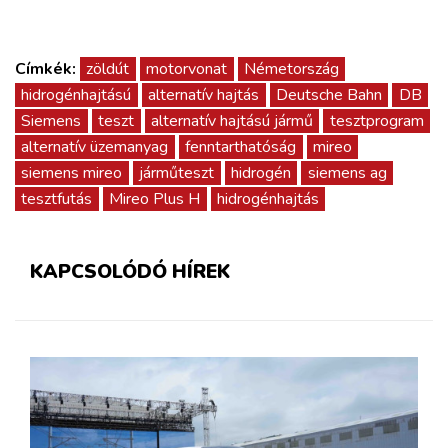
Címkék:
zöldút
motorvonat
Németország
hidrogénhajtású
alternatív hajtás
Deutsche Bahn
DB
Siemens
teszt
alternatív hajtású jármű
tesztprogram
alternatív üzemanyag
fenntarthatóság
mireo
siemens mireo
járműteszt
hidrogén
siemens ag
tesztfutás
Mireo Plus H
hidrogénhajtás
KAPCSOLÓDÓ HÍREK