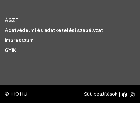
ÁSZF
Adatvédelmi és adatkezelési szabályzat
Impresszum
GYIK
© IHO.HU
Süti beállítások
|