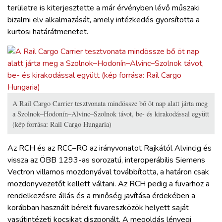
területre is kiterjesztette a már érvényben lévő műszaki
bizalmi elv alkalmazását, amely intézkedés gyorsította a
kürtösi határátmenetet.
A Rail Cargo Carrier tesztvonata mindössze bő öt nap alatt járta meg
a Szolnok–Hodonín–Alvinc–Szolnok távot, be- és kirakodással együtt
(kép forrása: Rail Cargo Hungaria)
Az RCH és az RCC–RO az irányvonatot Rajkától Alvincig és
vissza az ÖBB 1293-as sorozatú, interoperábilis Siemens
Vectron villamos mozdonyával továbbította, a határon csak
mozdonyvezetőt kellett váltani. Az RCH pedig a fuvarhoz a
rendelkezésre állás és a minőség javítása érdekében a
korábban használt bérelt fuvareszközök helyett saját
vasútintézeti kocsikat diszponált. A megoldás lényegi