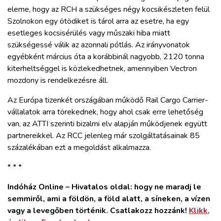
eleme, hogy az RCH a szükséges négy kocsikészleten felül
Szolnokon egy ötödiket is tárol arra az esetre, ha egy
esetleges kocsisérülés vagy műszaki hiba miatt
szükségessé válik az azonnali pótlás. Az irányvonatok
egyébként március óta a korábbinál nagyobb, 2120 tonna
kiterheltséggel is közlekedhetnek, amennyiben Vectron
mozdony is rendelkezésre áll.
Az Európa tizenkét országában működő Rail Cargo Carrier-
vállalatok arra törekednek, hogy ahol csak erre lehetőség
van, az ATTI szerinti bizalmi elv alapján működjenek együtt
partnereikkel. Az RCC jelenleg már szolgáltatásainak 85
százalékában ezt a megoldást alkalmazza.
* * *
Indóház Online – Hivatalos oldal: hogy ne maradj le
semmiről, ami a földön, a föld alatt, a síneken, a vízen
vagy a levegőben történik. Csatlakozz hozzánk!
Klikk,