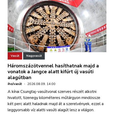
Vasút
Nagyvasút
Háromszázötvennel hasíthatnak majd a
vonatok a Jangce alatt kifúrt új vasúti
alagútban
iho/vasút
·
2026.08.09. 14:00
A kínai Csungtaj-vasútvonal szerves részét alkotni
hivatott, tizenegy kilométeres műtárgyon mindössze
két perc alatt haladnak majd át a szerelvények, ezzel a
leggyorsabb víz alatti vasúti alagút lesz a világon.