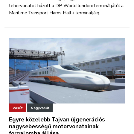
tehervonatot húzott a DP World londoni termináljától a
Maritime Transport Hams Hall-i termináljáig.
Vasút
Nagyvasút
Egyre közelebb Tajvan újgenerációs
nagysebességű motorvonatainak
forgalomba állása