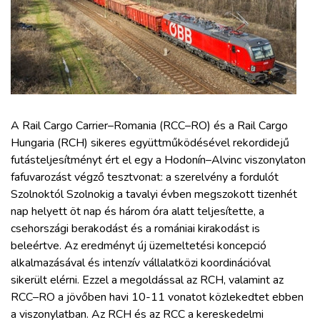
ZÖLDÚT
HAJÓZÁS
BLOG
A Rail Cargo Carrier–Romania (RCC–RO) és a Rail Cargo
ARCHÍVUM
Hungaria (RCH) sikeres együttműködésével rekordidejű
futásteljesítményt ért el egy a Hodonín–Alvinc viszonylaton
WEBSHOP
fafuvarozást végző tesztvonat: a szerelvény a fordulót
Szolnoktól Szolnokig a tavalyi évben megszokott tizenhét
nap helyett öt nap és három óra alatt teljesítette, a
BELÉPÉS
csehországi berakodást és a romániai kirakodást is
beleértve. Az eredményt új üzemeltetési koncepció
REGISZTRÁCIÓ
alkalmazásával és intenzív vállalatközi koordinációval
sikerült elérni. Ezzel a megoldással az RCH, valamint az
RCC–RO a jövőben havi 10-11 vonatot közlekedtet ebben
a viszonylatban. Az RCH és az RCC a kereskedelmi