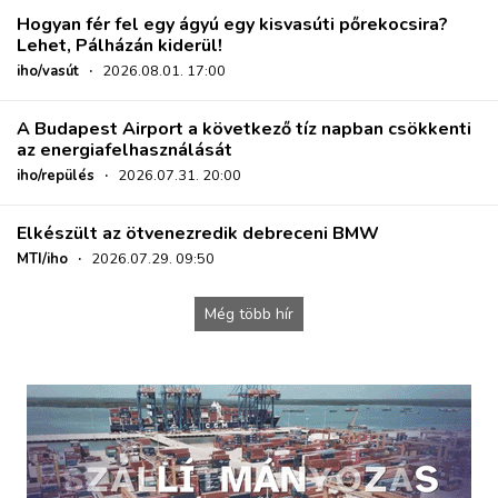
Hogyan fér fel egy ágyú egy kisvasúti pőrekocsira?
Lehet, Pálházán kiderül!
iho/vasút
·
2026.08.01. 17:00
A Budapest Airport a következő tíz napban csökkenti
az energiafelhasználását
iho/repülés
·
2026.07.31. 20:00
Elkészült az ötvenezredik debreceni BMW
MTI/iho
·
2026.07.29. 09:50
Még több hír