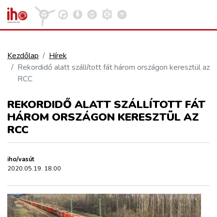
Kezdőlap
Hírek
Rekordidő alatt szállított fát három országon keresztül az
VASÚT
RCC
Kosár megtekintése
REKORDIDŐ ALATT SZÁLLÍTOTT FÁT
KÖZÚT
HÁROM ORSZÁGON KERESZTÜL AZ
RCC
REPÜLÉS
iho/vasút
KÖZLEKEDÉSFEJLESZTÉS
2020.05.19. 18:00
ELLÁTÁSI LÁNC