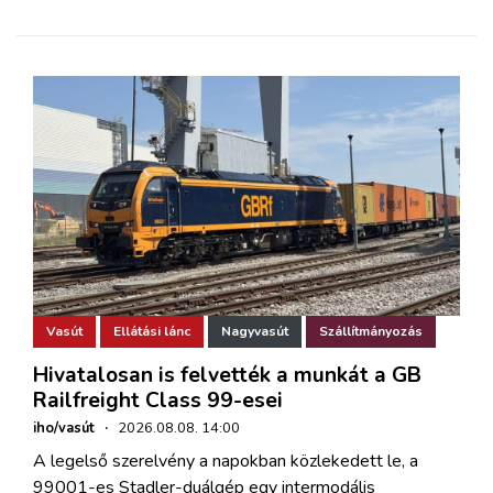
Vasút
Ellátási lánc
Nagyvasút
Szállítmányozás
Hivatalosan is felvették a munkát a GB
Railfreight Class 99-esei
iho/vasút
·
2026.08.08. 14:00
A legelső szerelvény a napokban közlekedett le, a
99001-es Stadler-duálgép egy intermodális