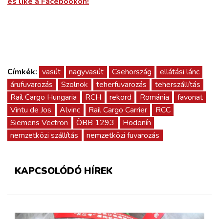
és like a Facebookon!
Címkék:
vasút
nagyvasút
Csehország
ellátási lánc
árufuvarozás
Szolnok
teherfuvarozás
teherszállítás
Rail Cargo Hungaria
RCH
rekord
Románia
favonat
Vintu de Jos
Alvinc
Rail Cargo Carrier
RCC
Siemens Vectron
ÖBB 1293
Hodonín
nemzetközi szállítás
nemzetközi fuvarozás
KAPCSOLÓDÓ HÍREK