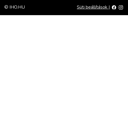
© IHO.HU
Süti beállítások
|