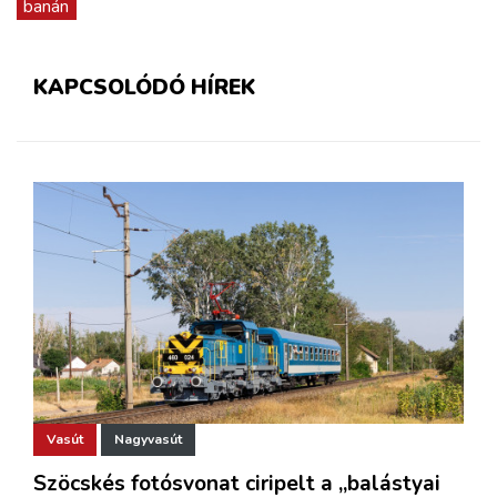
banán
KAPCSOLÓDÓ HÍREK
Vasút
Nagyvasút
Szöcskés fotósvonat ciripelt a „balástyai