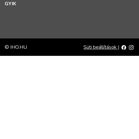
GYIK
© IHO.HU
Süti beállítások
|