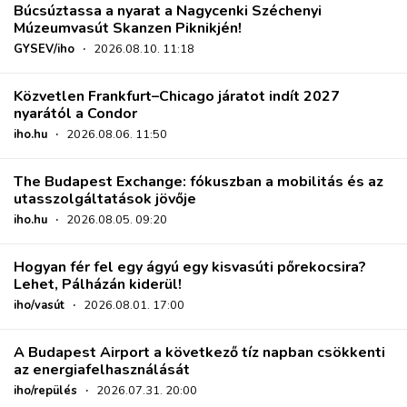
Búcsúztassa a nyarat a Nagycenki Széchenyi
Múzeumvasút Skanzen Piknikjén!
GYSEV/iho
·
2026.08.10. 11:18
Közvetlen Frankfurt–Chicago járatot indít 2027
nyarától a Condor
iho.hu
·
2026.08.06. 11:50
The Budapest Exchange: fókuszban a mobilitás és az
utasszolgáltatások jövője
iho.hu
·
2026.08.05. 09:20
Hogyan fér fel egy ágyú egy kisvasúti pőrekocsira?
Lehet, Pálházán kiderül!
iho/vasút
·
2026.08.01. 17:00
A Budapest Airport a következő tíz napban csökkenti
az energiafelhasználását
iho/repülés
·
2026.07.31. 20:00