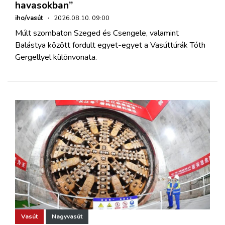
havasokban”
iho/vasút
·
2026.08.10. 09:00
Múlt szombaton Szeged és Csengele, valamint
Balástya között fordult egyet-egyet a Vasúttúrák Tóth
Gergellyel különvonata.
Vasút
Nagyvasút