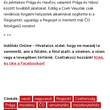
és pénteken Prága és Havířov, valamint Prága és Návsí
között továbbít járatokat. Eddig a Cseh Vasutak csak
rendkívüli forgalmi helyzetek alkalmával segítette ki a
Regiojetet, ugyanígy a Regiojet is mentett már ČD
felségjelű vonatot.
*
*
*
Indóház Online – Hivatalos oldal: hogy ne maradj le
semmiről, ami a földön, a föld alatt, a síneken, a vízen
vagy a levegőben történik. Csatlakozz hozzánk!
Klikk,
és like a Facebookon!
Címkék:
vasút
nagyvasút
RegioJet
Csehország
Prága
mozdony
ČD
versenytárs
mozdonybérlés