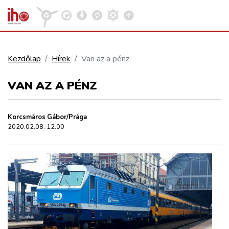
Kezdőlap
Hírek
Van az a pénz
VASÚT
VAN AZ A PÉNZ
Kosár megtekintése
KÖZÚT
Korcsmáros Gábor/Prága
2020.02.08. 12:00
REPÜLÉS
KÖZLEKEDÉSFEJLESZTÉS
ELLÁTÁSI LÁNC