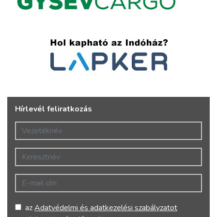
Hírlevél feliratkozás
Vezetéknév
Keresztnév
E-mail cím
az
Adatvédelmi és adatkezelési szabályzatot