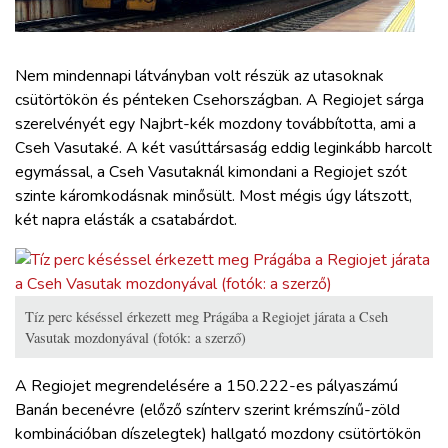
ZÖLDÚT
HAJÓZÁS
Nem mindennapi látványban volt részük az utasoknak
csütörtökön és pénteken Csehországban. A Regiojet sárga
szerelvényét egy Najbrt-kék mozdony továbbította, ami a
BLOG
Cseh Vasutaké. A két vasúttársaság eddig leginkább harcolt
egymással, a Cseh Vasutaknál kimondani a Regiojet szót
ARCHÍVUM
szinte káromkodásnak minősült. Most mégis úgy látszott,
két napra elásták a csatabárdot.
WEBSHOP
BELÉPÉS
Tíz perc késéssel érkezett meg Prágába a Regiojet járata a Cseh
Vasutak mozdonyával (fotók: a szerző)
REGISZTRÁCIÓ
A Regiojet megrendelésére a 150.222-es pályaszámú
Banán becenévre (előző színterv szerint krémszínű-zöld
kombinációban díszelegtek) hallgató mozdony csütörtökön