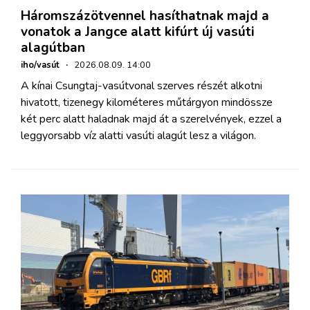
Háromszázötvennel hasíthatnak majd a
vonatok a Jangce alatt kifúrt új vasúti
alagútban
iho/vasút
·
2026.08.09. 14:00
A kínai Csungtaj-vasútvonal szerves részét alkotni
hivatott, tizenegy kilométeres műtárgyon mindössze
két perc alatt haladnak majd át a szerelvények, ezzel a
leggyorsabb víz alatti vasúti alagút lesz a világon.