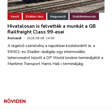
Vasút
Ellátási lánc
Nagyvasút
Szállítmányozás
Hivatalosan is felvették a munkát a GB
Railfreight Class 99-esei
iho/vasút
·
2026.08.08. 14:00
A legelső szerelvény a napokban közlekedett le, a
99001-es Stadler-duálgép egy intermodális
tehervonatot húzott a DP World londoni termináljától a
Maritime Transport Hams Hall-i termináljáig.
RÖVIDEN