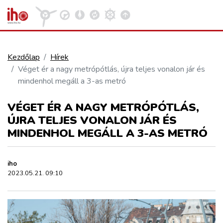
Kezdőlap
Hírek
Véget ér a nagy metrópótlás, újra teljes vonalon jár és
VASÚT
mindenhol megáll a 3-as metró
Kosár megtekintése
VÉGET ÉR A NAGY METRÓPÓTLÁS,
KÖZÚT
ÚJRA TELJES VONALON JÁR ÉS
MINDENHOL MEGÁLL A 3-AS METRÓ
REPÜLÉS
iho
KÖZLEKEDÉSFEJLESZTÉS
2023.05.21. 09:10
ELLÁTÁSI LÁNC