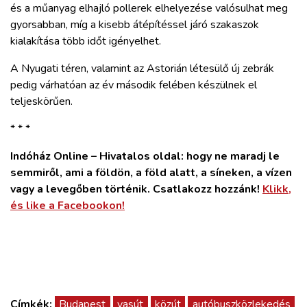
és a műanyag elhajló pollerek elhelyezése valósulhat meg
gyorsabban, míg a kisebb átépítéssel járó szakaszok
kialakítása több időt igényelhet.
A Nyugati téren, valamint az Astorián létesülő új zebrák
pedig várhatóan az év második felében készülnek el
teljeskörűen.
* * *
Indóház Online – Hivatalos oldal: hogy ne maradj le
semmiről, ami a földön, a föld alatt, a síneken, a vízen
vagy a levegőben történik. Csatlakozz hozzánk!
Klikk,
és like a Facebookon!
Címkék:
Budapest
vasút
közút
autóbuszközlekedés