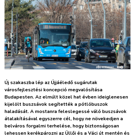
ZÖLDÚT
HAJÓZÁS
BLOG
ARCHÍVUM
WEBSHOP
Új szakaszba lép az Újjáéledő sugárutak
városfejlesztési koncepció megvalósítása
BELÉPÉS
Budapesten. Az elmúlt közel hat évben ideiglenesen
kijelölt buszsávok segítették a pótlóbuszok
REGISZTRÁCIÓ
haladását. A mostanra feleslegessé váló buszsávok
átalakításával egyszerre cél, hogy ne növekedjen a
belváros forgalmi terhelése, hogy biztonságosan
lehessen kerékpározni az Üllői és a Váci út mentén és