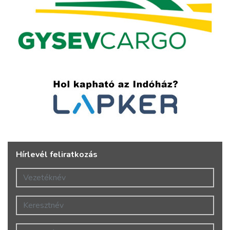
Hírlevél feliratkozás
Vezetéknév
Keresztnév
E-mail cím