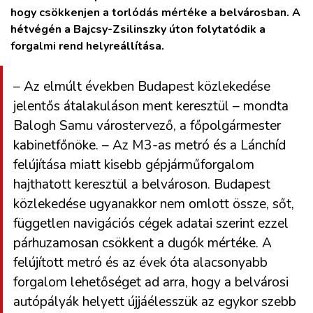
hogy csökkenjen a torlódás mértéke a belvárosban. A
hétvégén a Bajcsy-Zsilinszky úton folytatódik a
forgalmi rend helyreállítása.
– Az elmúlt években Budapest közlekedése
jelentős átalakuláson ment keresztül – mondta
Balogh Samu várostervező, a főpolgármester
kabinetfőnöke. – Az M3-as metró és a Lánchíd
felújítása miatt kisebb gépjárműforgalom
hajthatott keresztül a belvároson. Budapest
közlekedése ugyanakkor nem omlott össze, sőt,
független navigációs cégek adatai szerint ezzel
párhuzamosan csökkent a dugók mértéke. A
felújított metró és az évek óta alacsonyabb
forgalom lehetőséget ad arra, hogy a belvárosi
autópályák helyett újjáélesszük az egykor szebb