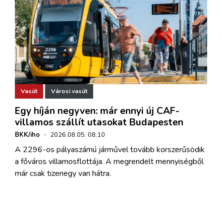
Vasút
Városi vasút
Egy híján negyven: már ennyi új CAF-
villamos szállít utasokat Budapesten
BKK/iho
·
2026.08.05. 08:10
A 2296-os pályaszámú járművel tovább korszerűsödik
a főváros villamosflottája. A megrendelt mennyiségből
már csak tizenegy van hátra.