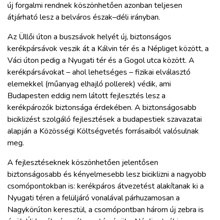
új forgalmi rendnek köszönhetően azonban teljesen
átjárható lesz a belváros észak–déli irányban.
Az Üllői úton a buszsávok helyét új, biztonságos
kerékpársávok veszik át a Kálvin tér és a Népliget között, a
Váci úton pedig a Nyugati tér és a Gogol utca között. A
kerékpársávokat – ahol lehetséges – fizikai elválasztó
elemekkel (műanyag elhajló pollerek) védik, ami
Budapesten eddig nem látott fejlesztés lesz a
kerékpározók biztonsága érdekében. A biztonságosabb
biciklizést szolgáló fejlesztések a budapestiek szavazatai
alapján a Közösségi Költségvetés forrásaiból valósulnak
meg.
A fejlesztéseknek köszönhetően jelentősen
biztonságosabb és kényelmesebb lesz biciklizni a nagyobb
csomópontokban is: kerékpáros átvezetést alakítanak ki a
Nyugati téren a felüljáró vonalával párhuzamosan a
Nagykörúton keresztül, a csomópontban három új zebra is