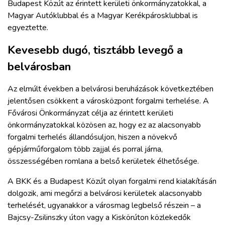
Budapest Közút az érintett kerületi önkormányzatokkal, a
Magyar Autóklubbal és a Magyar Kerékpárosklubbal is
egyeztette.
Kevesebb dugó, tisztább levegő a
belvárosban
Az elmúlt években a belvárosi beruházások következtében
jelentősen csökkent a városközpont forgalmi terhelése. A
Fővárosi Önkormányzat célja az érintett kerületi
önkormányzatokkal közösen az, hogy ez az alacsonyabb
forgalmi terhelés állandósuljon, hiszen a növekvő
gépjárműforgalom több zajjal és porral járna,
összességében romlana a belső kerületek élhetősége.
A BKK és a Budapest Közút olyan forgalmi rend kialakításán
dolgozik, ami megőrzi a belvárosi kerületek alacsonyabb
terhelését, ugyanakkor a városmag legbelső részein – a
Bajcsy-Zsilinszky úton vagy a Kiskörúton közlekedők