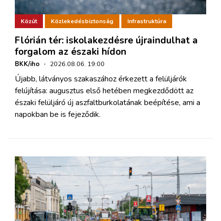
Közút
Közlekedésbiztonság
Infrastruktúra
Flórián tér: iskolakezdésre újraindulhat a
forgalom az északi hídon
BKK/iho
·
2026.08.06. 19:00
Újabb, látványos szakaszához érkezett a felüljárók
felújítása: augusztus első hetében megkezdődött az
északi felüljáró új aszfaltburkolatának beépítése, ami a
napokban be is fejeződik.