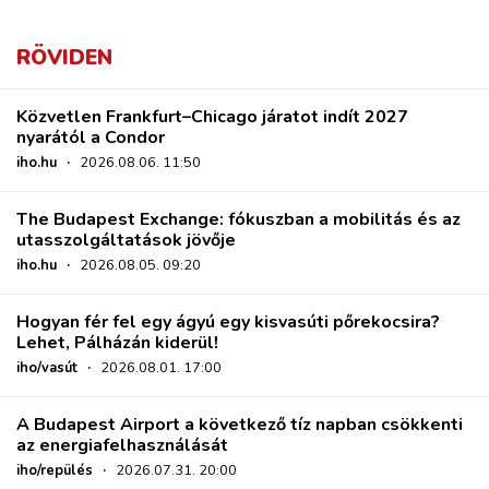
RÖVIDEN
Közvetlen Frankfurt–Chicago járatot indít 2027
nyarától a Condor
iho.hu
·
2026.08.06. 11:50
The Budapest Exchange: fókuszban a mobilitás és az
utasszolgáltatások jövője
iho.hu
·
2026.08.05. 09:20
Hogyan fér fel egy ágyú egy kisvasúti pőrekocsira?
Lehet, Pálházán kiderül!
iho/vasút
·
2026.08.01. 17:00
A Budapest Airport a következő tíz napban csökkenti
az energiafelhasználását
iho/repülés
·
2026.07.31. 20:00