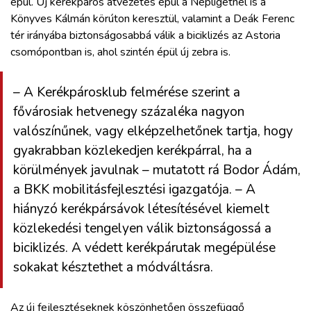
épül. Új kerékpáros átvezetés épül a Népligetnél is a
Könyves Kálmán körúton keresztül, valamint a Deák Ferenc
tér irányába biztonságosabbá válik a biciklizés az Astoria
csomópontban is, ahol szintén épül új zebra is.
– A Kerékpárosklub felmérése szerint a
fővárosiak hetvenegy százaléka nagyon
valószínűnek, vagy elképzelhetőnek tartja, hogy
gyakrabban közlekedjen kerékpárral, ha a
körülmények javulnak – mutatott rá Bodor Ádám,
a BKK mobilitásfejlesztési igazgatója. – A
hiányzó kerékpársávok létesítésével kiemelt
közlekedési tengelyen válik biztonságossá a
biciklizés. A védett kerékpárutak megépülése
sokakat késztethet a módváltásra.
Az új fejlesztéseknek köszönhetően összefüggő