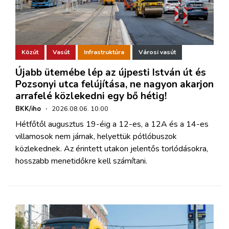
Közút
Vasút
Infrastruktúra
Városi vasút
Újabb ütemébe lép az újpesti István út és
Pozsonyi utca felújítása, ne nagyon akarjon
arrafelé közlekedni egy bő hétig!
BKK/iho
·
2026.08.06. 10:00
Hétfőtől augusztus 19-éig a 12-es, a 12A és a 14-es
villamosok nem járnak, helyettük pótlóbuszok
közlekednek. Az érintett utakon jelentős torlódásokra,
hosszabb menetidőkre kell számítani.