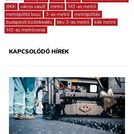
BKK
városi vasút
metró
M3-as metró
metrópótló busz
3-as metró
metrópótlás
budapesti közlekedés
bkv 3-as metró
kék metró
M3-as metróvonal
KAPCSOLÓDÓ HÍREK