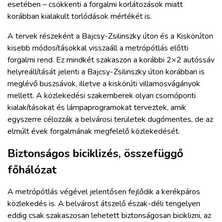
esetében – csökkenti a forgalmi korlátozások miatt
korábban kialakult torlódások mértékét is.
A tervek részeként a Bajcsy-Zsilinszky úton és a Kiskörúton
kisebb módosításokkal visszaáll a metrópótlás előtti
forgalmi rend. Ez mindkét szakaszon a korábbi 2×2 autóssáv
helyreállítását jelenti a Bajcsy-Zsilinszky úton korábban is
meglévő buszsávok, illetve a kiskörúti villamosvágányok
mellett. A közlekedési szakemberek olyan csomóponti
kialakításokat és lámpaprogramokat terveztek, amik
egyszerre célozzák a belvárosi területek dugómentes, de az
elmúlt évek forgalmának megfelelő közlekedését.
Biztonságos biciklizés, összefüggő
főhálózat
A metrópótlás végével jelentősen fejlődik a kerékpáros
közlekedés is. A belvárost átszelő észak-déli tengelyen
eddig csak szakaszosan lehetett biztonságosan biciklizni, az