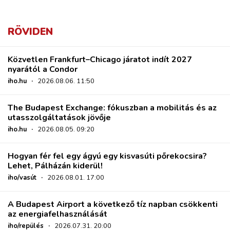
RÖVIDEN
Közvetlen Frankfurt–Chicago járatot indít 2027
nyarától a Condor
iho.hu
·
2026.08.06. 11:50
The Budapest Exchange: fókuszban a mobilitás és az
utasszolgáltatások jövője
iho.hu
·
2026.08.05. 09:20
Hogyan fér fel egy ágyú egy kisvasúti pőrekocsira?
Lehet, Pálházán kiderül!
iho/vasút
·
2026.08.01. 17:00
A Budapest Airport a következő tíz napban csökkenti
az energiafelhasználását
iho/repülés
·
2026.07.31. 20:00