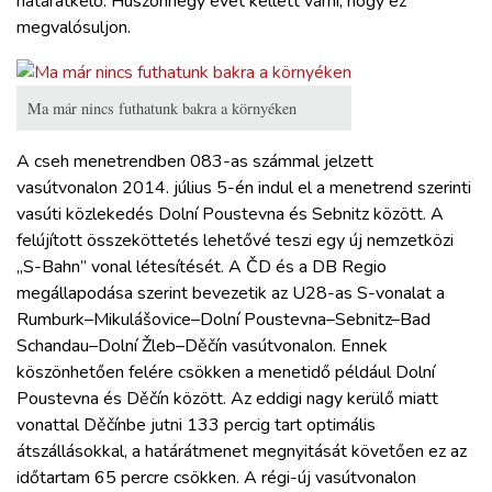
határátkelő. Huszonnégy évet kellett várni, hogy ez
megvalósuljon.
Ma már nincs futhatunk bakra a környéken
A cseh menetrendben 083-as számmal jelzett
vasútvonalon 2014. július 5-én indul el a menetrend szerinti
vasúti közlekedés Dolní Poustevna és Sebnitz között. A
felújított összeköttetés lehetővé teszi egy új nemzetközi
„S-Bahn” vonal létesítését. A ČD és a DB Regio
megállapodása szerint bevezetik az U28-as S-vonalat a
Rumburk–Mikulášovice–Dolní Poustevna–Sebnitz–Bad
Schandau–Dolní Žleb–Děčín vasútvonalon. Ennek
köszönhetően felére csökken a menetidő például Dolní
Poustevna és Děčín között. Az eddigi nagy kerülő miatt
vonattal Děčínbe jutni 133 percig tart optimális
átszállásokkal, a határátmenet megnyitását követően ez az
időtartam 65 percre csökken. A régi-új vasútvonalon