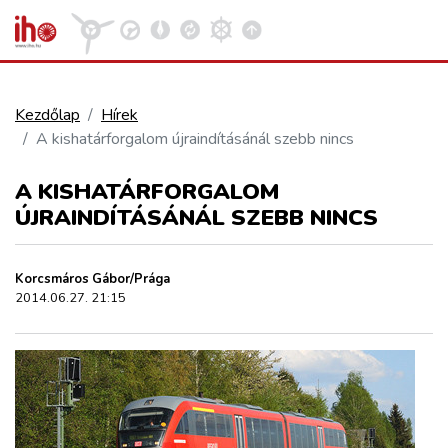
Kezdőlap
Hírek
A kishatárforgalom újraindításánál szebb nincs
VASÚT
Kosár megtekintése
A KISHATÁRFORGALOM
KÖZÚT
ÚJRAINDÍTÁSÁNÁL SZEBB NINCS
REPÜLÉS
Korcsmáros Gábor/Prága
2014.06.27. 21:15
KÖZLEKEDÉSFEJLESZTÉS
ELLÁTÁSI LÁNC