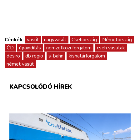
Címkék:
vasút
nagyvasút
Csehország
Németország
ČD
újraindítás
nemzetközi forgalom
cseh vasutak
desiro
db regio
s-bahn
kishatárforgalom
német vasút
KAPCSOLÓDÓ HÍREK