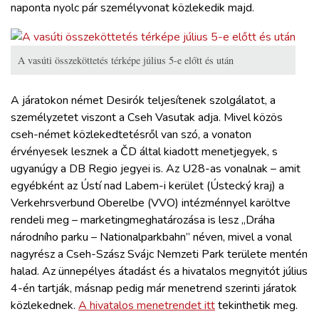
naponta nyolc pár személyvonat közlekedik majd.
A vasúti összeköttetés térképe július 5-e előtt és után
A járatokon német Desirók teljesítenek szolgálatot, a
személyzetet viszont a Cseh Vasutak adja. Mivel közös
cseh-német közlekedtetésről van szó, a vonaton
érvényesek lesznek a ČD által kiadott menetjegyek, s
ugyanúgy a DB Regio jegyei is. Az U28-as vonalnak – amit
egyébként az Ústí nad Labem-i kerület (Ústecký kraj) a
Verkehrsverbund Oberelbe (VVO) intézménnyel karöltve
rendeli meg – marketingmeghatározása is lesz „Dráha
národního parku – Nationalparkbahn” néven, mivel a vonal
nagyrész a Cseh-Szász Svájc Nemzeti Park területe mentén
halad. Az ünnepélyes átadást és a hivatalos megnyitót július
4-én tartják, másnap pedig már menetrend szerinti járatok
közlekednek.
A hivatalos menetrendet itt
tekinthetik meg.