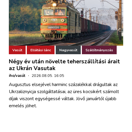
Vasút
Ellátási lánc
Nagyvasút
Szállítmányozás
Négy év után növelte teherszállítási árait
az Ukrán Vasutak
iho/vasút
·
2026.08.05. 16:05
Augusztus elsejével harminc százalékkal drágultak az
Ukrzaliznyicja szolgáltatásai, az üres kocsikért számolt
díjak viszont egységessé váltak. Jövő januártól újabb
emelés jöhet.