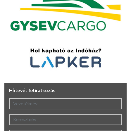
Hírlevél feliratkozás
Vezetéknév
Keresztnév