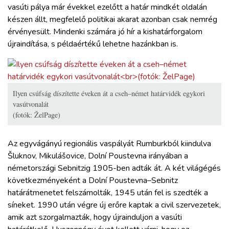
vasúti pálya már évekkel ezelőtt a határ mindkét oldalán
készen állt, megfelelő politikai akarat azonban csak nemrég
érvényesült. Mindenki számára jó hír a kishatárforgalom
újraindítása, s példaértékű lehetne hazánkban is.
Ilyen csúfság díszítette éveken át a cseh–német határvidék egykori
vasútvonalát
(fotók: ŽelPage)
Az egyvágányú regionális vaspályát Rumburkból kiindulva
Šluknov, Mikulášovice, Dolní Poustevna irányában a
németországi Sebnitzig 1905-ben adták át. A két világégés
következményeként a Dolní Poustevna–Sebnitz
határátmenetet felszámolták, 1945 után fel is szedték a
síneket. 1990 után végre új erőre kaptak a civil szervezetek,
amik azt szorgalmazták, hogy újrainduljon a vasúti