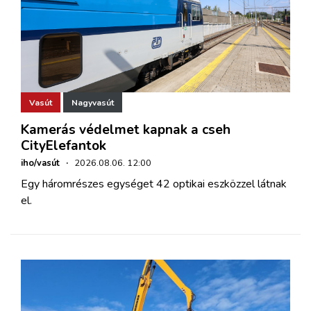
Vasút
Nagyvasút
Kamerás védelmet kapnak a cseh
CityElefantok
iho/vasút
·
2026.08.06. 12:00
Egy háromrészes egységet 42 optikai eszközzel látnak
el.