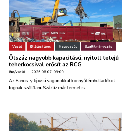
Vasút
Ellátási lánc
Nagyvasút
Szállítmányozás
Ötszáz nagyobb kapacitású, nyitott tetejű
teherkocsival erősít az RCG
iho/vasút
·
2026.08.07. 09:00
Az Eanos-y típusú vagonokkal könnyűfémhulladékot
fognak szállítani. Száztíz már termel is.