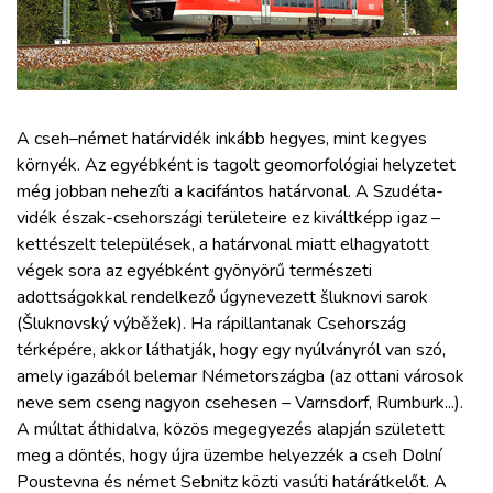
ZÖLDÚT
HAJÓZÁS
BLOG
A cseh–német határvidék inkább hegyes, mint kegyes
környék. Az egyébként is tagolt geomorfológiai helyzetet
még jobban nehezíti a kacifántos határvonal. A Szudéta-
ARCHÍVUM
vidék észak-csehországi területeire ez kiváltképp igaz –
kettészelt települések, a határvonal miatt elhagyatott
WEBSHOP
végek sora az egyébként gyönyörű természeti
adottságokkal rendelkező úgynevezett šluknovi sarok
(Šluknovský výběžek). Ha rápillantanak Csehország
BELÉPÉS
térképére, akkor láthatják, hogy egy nyúlványról van szó,
amely igazából belemar Németországba (az ottani városok
REGISZTRÁCIÓ
neve sem cseng nagyon csehesen – Varnsdorf, Rumburk...).
A múltat áthidalva, közös megegyezés alapján született
meg a döntés, hogy újra üzembe helyezzék a cseh Dolní
Poustevna és német Sebnitz közti vasúti határátkelőt. A