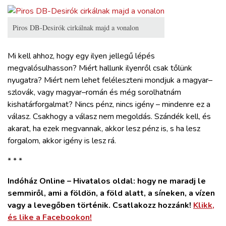
Piros DB-Desirók cirkálnak majd a vonalon
Mi kell ahhoz, hogy egy ilyen jellegű lépés
megvalósulhasson? Miért hallunk ilyenről csak tőlünk
nyugatra? Miért nem lehet feléleszteni mondjuk a magyar–
szlovák, vagy magyar–román és még sorolhatnám
kishatárforgalmat? Nincs pénz, nincs igény – mindenre ez a
válasz. Csakhogy a válasz nem megoldás. Szándék kell, és
akarat, ha ezek megvannak, akkor lesz pénz is, s ha lesz
forgalom, akkor igény is lesz rá.
* * *
Indóház Online – Hivatalos oldal: hogy ne maradj le
semmiről, ami a földön, a föld alatt, a síneken, a vízen
vagy a levegőben történik. Csatlakozz hozzánk!
Klikk,
és like a Facebookon!