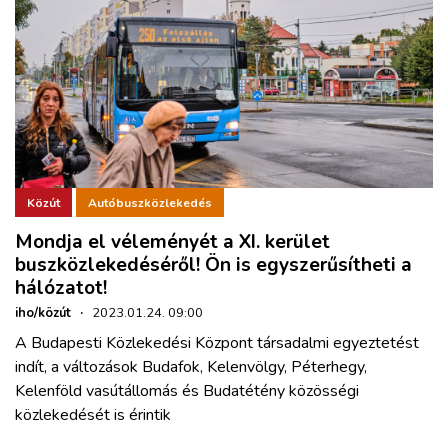
Közút
Autóbuszközlekedés
Mondja el véleményét a XI. kerület
buszközlekedéséről! Ön is egyszerűsítheti a
hálózatot!
iho/közút
·
2023.01.24. 09:00
A Budapesti Közlekedési Központ társadalmi egyeztetést
indít, a változások Budafok, Kelenvölgy, Péterhegy,
Kelenföld vasútállomás és Budatétény közösségi
közlekedését is érintik