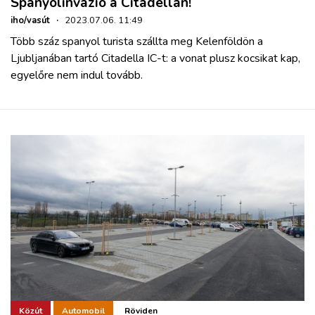
Spanyolinvázió a Citadellán!
iho/vasút
·
2023.07.06. 11:49
Több száz spanyol turista szállta meg Kelenföldön a
Ljubljanában tartó Citadella IC-t: a vonat plusz kocsikat kap,
egyelőre nem indul tovább.
Közút
Automobil
Röviden