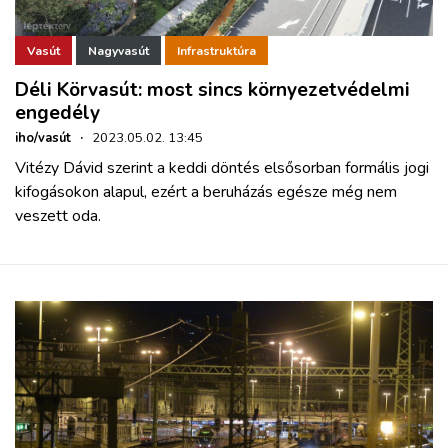
Vasút
Nagyvasút
Infrastruktúra
Déli Körvasút: most sincs környezetvédelmi
engedély
iho/vasút
·
2023.05.02. 13:45
Vitézy Dávid szerint a keddi döntés elsősorban formális jogi
kifogásokon alapul, ezért a beruházás egésze még nem
veszett oda.