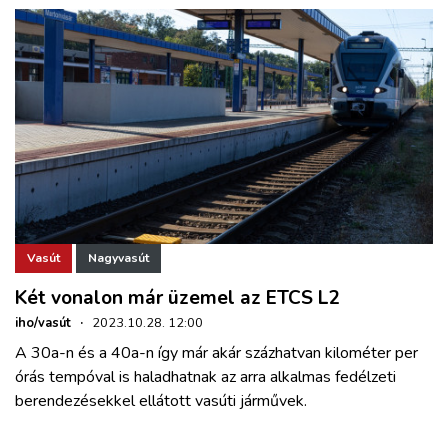
Vasút
Nagyvasút
Két vonalon már üzemel az ETCS L2
iho/vasút
·
2023.10.28. 12:00
A 30a-n és a 40a-n így már akár százhatvan kilométer per
órás tempóval is haladhatnak az arra alkalmas fedélzeti
berendezésekkel ellátott vasúti járművek.