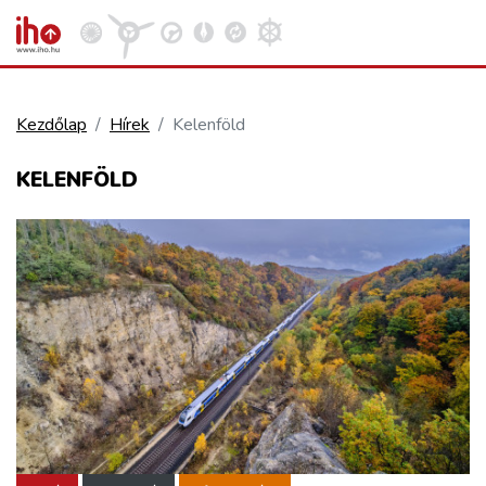
Kezdőlap
Hírek
Kelenföld
VASÚT
KELENFÖLD
Kosár megtekintése
KÖZÚT
REPÜLÉS
KÖZLEKEDÉSFEJLESZTÉS
ELLÁTÁSI LÁNC