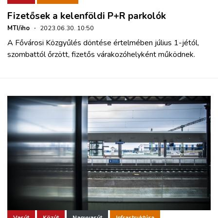
Fizetősek a kelenföldi P+R parkolók
MTI/iho
·
2023.06.30. 10:50
A Fővárosi Közgyűlés döntése értelmében július 1-jétól,
szombattól őrzött, fizetős várakozóhelyként működnek.
Vasút
Közút
Nagyvasút
Infrastruktúra