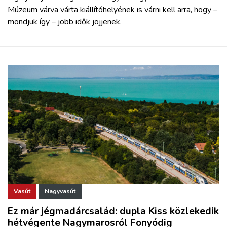
Múzeum várva várta kiállítóhelyének is várni kell arra, hogy –
mondjuk így – jobb idők jöjjenek.
Vasút
Nagyvasút
Ez már jégmadárcsalád: dupla Kiss közlekedik
hétvégente Nagymarosról Fonyódig