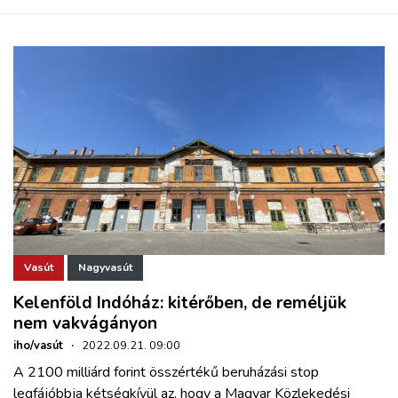
Vasút
Nagyvasút
Kelenföld Indóház: kitérőben, de reméljük
nem vakvágányon
iho/vasút
·
2022.09.21. 09:00
A 2100 milliárd forint összértékű beruházási stop
legfájóbbja kétségkívül az, hogy a Magyar Közlekedési