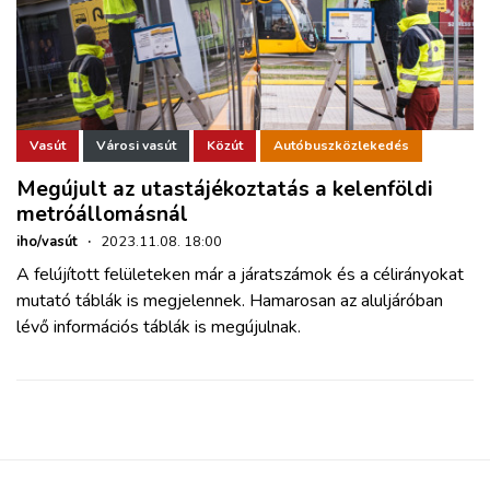
Vasút
Városi vasút
Közút
Autóbuszközlekedés
Megújult az utastájékoztatás a kelenföldi
metróállomásnál
iho/vasút
·
2023.11.08. 18:00
A felújított felületeken már a járatszámok és a célirányokat
mutató táblák is megjelennek. Hamarosan az aluljáróban
lévő információs táblák is megújulnak.