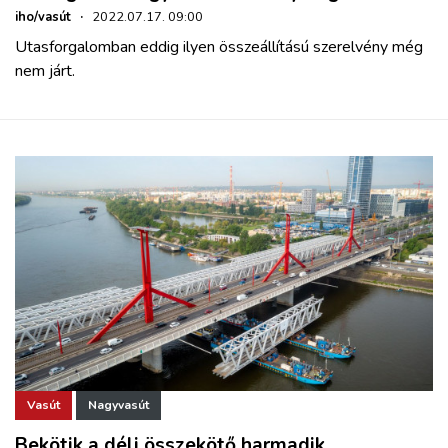
iho/vasút
·
2022.07.17. 09:00
Utasforgalomban eddig ilyen összeállítású szerelvény még
nem járt.
Vasút
Nagyvasút
Bekötik a déli összekötő harmadik