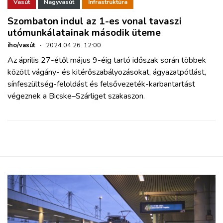
ZÖLDÚT
Vasút
Nagyvasút
Infrastruktúra
Szombaton indul az 1-es vonal tavaszi
utómunkálatainak második üteme
HAJÓZÁS
iho/vasút
·
2024.04.26. 12:00
Az április 27-étől május 9-éig tartó időszak során többek
BLOG
között vágány- és kitérőszabályozásokat, ágyazatpótlást,
sínfeszültség-feloldást és felsővezeték-karbantartást
ARCHÍVUM
végeznek a Bicske–Szárliget szakaszon.
WEBSHOP
BELÉPÉS
REGISZTRÁCIÓ