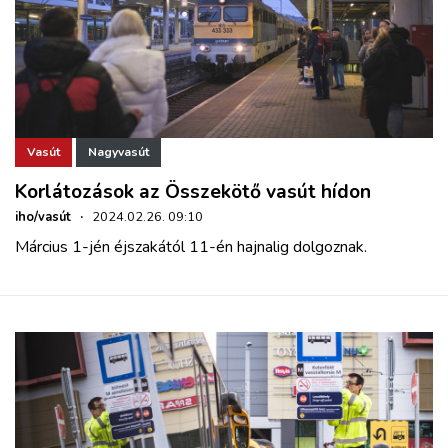
Vasút
Nagyvasút
Korlátozások az Összekötő vasút hídon
iho/vasút
·
2024.02.26. 09:10
Március 1-jén éjszakától 11-én hajnalig dolgoznak.