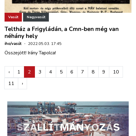
Vasút
Nagyvasút
Teltház a Frigyládán, a Cmn-ben még van
néhány hely
iho/vasút
·
2022.05.03. 17:45
Összejött! Irány Tapolca!
‹
1
2
3
4
5
6
7
8
9
10
11
›