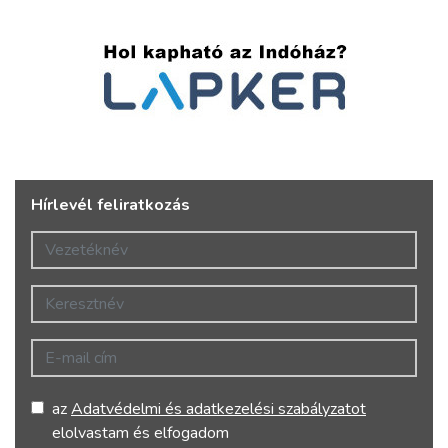
Hírlevél feliratkozás
Vezetéknév
Keresztnév
E-mail cím
az
Adatvédelmi és adatkezelési szabályzatot
elolvastam és elfogadom