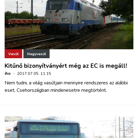
Vasút
Nagyvasút
Kitűnő bizonyítványért még az EC is megáll!
iho
·
2017.07.05. 11:15
Nem tudni, a világ vasútjain mennyire rendszeres az alábbi
eset, Csehországban mindenesetre megtörtént.