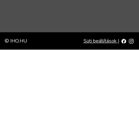
© IHO.HU
Süti beállítások
|