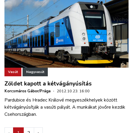
Vasút
Nagyvasút
Zöldet kapott a kétvágányúsítás
Korcsmáros Gábor/Prága
·
2012.10.23. 16:00
Pardubice és Hradec Králové megyeszékhelyek között
kétvágányúsítják a vasúti pályát. A munkákat jövőre kezdik
Csehországban.
‹
1
2
›