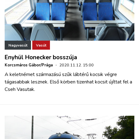
Nagyvasút
Vasút
Enyhül Honecker bosszúja
Korcsmáros Gábor/Prága
·
2020.11.12. 15:00
A keletnémet származású szűk lábtérű kocsik végre
tágasabbak lesznek. Első körben tizenhat kocsit újíttat fel a
Cseh Vasutak.