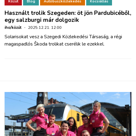
ZÖLDÚT
Közút
Blog
Autóbuszközlekedés
Kocsiállás
Használt trolik Szegeden: öt jön Pardubicéből,
egy salzburgi már dolgozik
HAJÓZÁS
iho/közút
·
2025.12.21. 12:00
Solarisokat vesz a Szegedi Közlekedési Társaság, a régi
BLOG
magaspadlós Škoda trolikat cserélik le ezekkel.
ARCHÍVUM
WEBSHOP
BELÉPÉS
REGISZTRÁCIÓ