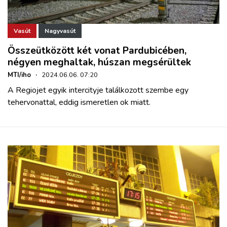
Vasút
Nagyvasút
Összeütközött két vonat Pardubicében,
négyen meghaltak, húszan megsérültek
MTI/iho
·
2024.06.06. 07:20
A Regiojet egyik intercityje találkozott szembe egy
tehervonattal, eddig ismeretlen ok miatt.