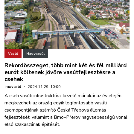
Vasút
Nagyvasút
Rekordösszeget, több mint két és fél milliárd
eurót költenek jövőre vasútfejlesztésre a
csehek
iho/vasút
·
2024.11.29. 10:00
A cseh vasúti infrastruktúra-kezelő már akár az év elején
megkezdheti az ország egyik legfontosabb vasúti
csomópontjának számító Česká Třebová állomás
fejlesztését, valamint a Brno–Přerov nagysebességű vonal
első szakaszának építését.