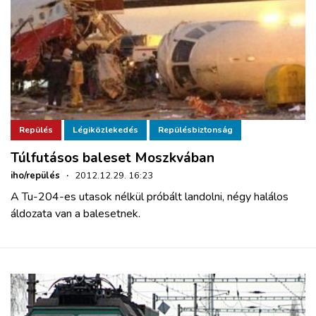
Repülés
Légiközlekedés
Repülésbiztonság
Túlfutásos baleset Moszkvában
iho/repülés
·
2012.12.29. 16:23
A Tu-204-es utasok nélkül próbált landolni, négy halálos
áldozata van a balesetnek.