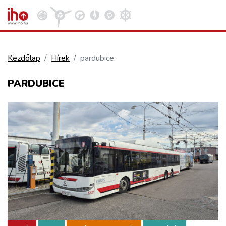
Kezdőlap
Hírek
pardubice
VASÚT
PARDUBICE
Kosár megtekintése
KÖZÚT
REPÜLÉS
KÖZLEKEDÉSFEJLESZTÉS
ELLÁTÁSI LÁNC