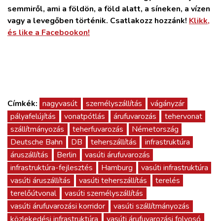
semmiről, ami a földön, a föld alatt, a síneken, a vízen
vagy a levegőben történik. Csatlakozz hozzánk!
Klikk,
és like a Facebookon!
Címkék:
nagyvasút
személyszállítás
vágányzár
pályafelújítás
vonatpótlás
árufuvarozás
tehervonat
szállítmányozás
teherfuvarozás
Németország
Deutsche Bahn
DB
teherszállítás
infrastruktúra
áruszállítás
Berlin
vasúti árufuvarozás
infrastruktúra-fejlesztés
Hamburg
vasúti infrastruktúra
vasúti áruszállítás
vasúti teherszállítás
terelés
terelőútvonal
vasúti személyszállítás
vasúti árufuvarozási korridor
vasúti szállítmányozás
közlekedési infrastruktúra
vasúti árufuvarozási folyosó