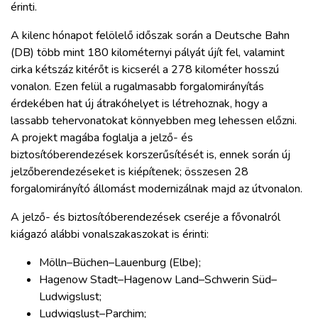
érinti.
A kilenc hónapot felölelő időszak során a Deutsche Bahn
(DB) több mint 180 kilométernyi pályát újít fel, valamint
cirka kétszáz kitérőt is kicserél a 278 kilométer hosszú
vonalon. Ezen felül a rugalmasabb forgalomirányítás
érdekében hat új átrakóhelyet is létrehoznak, hogy a
lassabb tehervonatokat könnyebben meg lehessen előzni.
A projekt magába foglalja a jelző- és
biztosítóberendezések korszerűsítését is, ennek során új
jelzőberendezéseket is kiépítenek; összesen 28
forgalomirányító állomást modernizálnak majd az útvonalon.
A jelző- és biztosítóberendezések cseréje a fővonalról
kiágazó alábbi vonalszakaszokat is érinti:
Mölln–Büchen–Lauenburg (Elbe);
Hagenow Stadt–Hagenow Land–Schwerin Süd–
Ludwigslust;
Ludwigslust–Parchim;