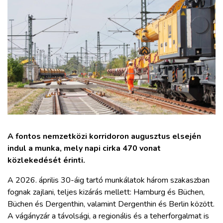
ZÖLDÚT
HAJÓZÁS
BLOG
ARCHÍVUM
WEBSHOP
A fontos nemzetközi korridoron augusztus elsején
indul a munka, mely napi cirka 470 vonat
BELÉPÉS
közlekedését érinti.
A 2026. április 30-áig tartó munkálatok három szakaszban
REGISZTRÁCIÓ
fognak zajlani, teljes kizárás mellett: Hamburg és Büchen,
Büchen és Dergenthin, valamint Dergenthin és Berlin között.
A vágányzár a távolsági, a regionális és a teherforgalmat is