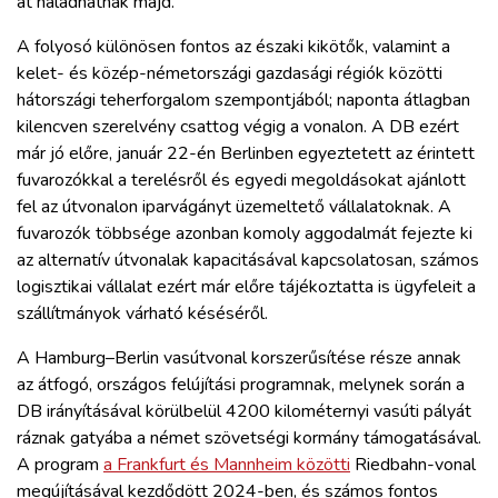
át haladhatnak majd.
A folyosó különösen fontos az északi kikötők, valamint a
kelet- és közép-németországi gazdasági régiók közötti
hátországi teherforgalom szempontjából; naponta átlagban
kilencven szerelvény csattog végig a vonalon. A DB ezért
már jó előre, január 22-én Berlinben egyeztetett az érintett
fuvarozókkal a terelésről és egyedi megoldásokat ajánlott
fel az útvonalon iparvágányt üzemeltető vállalatoknak. A
fuvarozók többsége azonban komoly aggodalmát fejezte ki
az alternatív útvonalak kapacitásával kapcsolatosan, számos
logisztikai vállalat ezért már előre tájékoztatta is ügyfeleit a
szállítmányok várható késéséről.
A Hamburg–Berlin vasútvonal korszerűsítése része annak
az átfogó, országos felújítási programnak, melynek során a
DB irányításával körülbelül 4200 kilométernyi vasúti pályát
ráznak gatyába a német szövetségi kormány támogatásával.
A program
a Frankfurt és Mannheim közötti
Riedbahn-vonal
megújításával kezdődött 2024-ben, és számos fontos