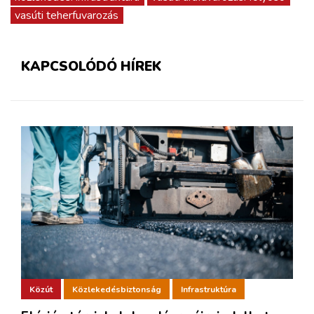
vasúti teherfuvarozás
KAPCSOLÓDÓ HÍREK
Közút
Közlekedésbiztonság
Infrastruktúra