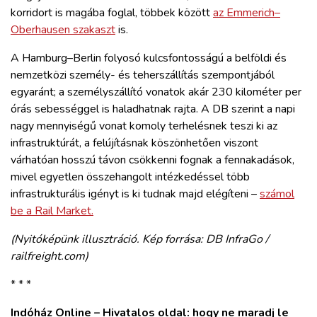
korridort is magába foglal, többek között
az Emmerich–
Oberhausen szakaszt
is.
A Hamburg–Berlin folyosó kulcsfontosságú a belföldi és
nemzetközi személy- és teherszállítás szempontjából
egyaránt; a személyszállító vonatok akár 230 kilométer per
órás sebességgel is haladhatnak rajta. A DB szerint a napi
nagy mennyiségű vonat komoly terhelésnek teszi ki az
infrastruktúrát, a felújításnak köszönhetően viszont
várhatóan hosszú távon csökkenni fognak a fennakadások,
mivel egyetlen összehangolt intézkedéssel több
infrastrukturális igényt is ki tudnak majd elégíteni –
számol
be a Rail Market.
(Nyitóképünk illusztráció. Kép forrása: DB InfraGo /
railfreight.com)
* * *
Indóház Online – Hivatalos oldal: hogy ne maradj le