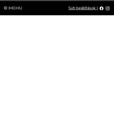
© IHO.HU
Süti beállítások
|