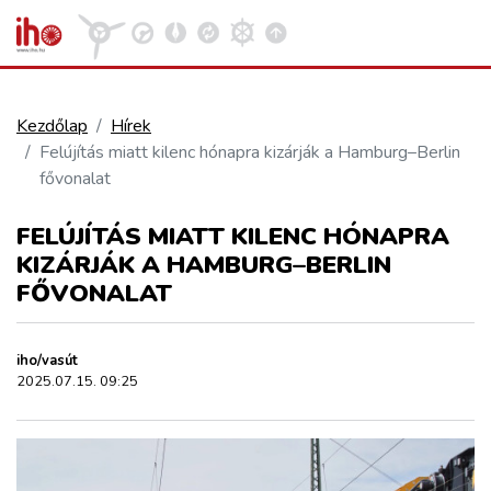
Kezdőlap
Hírek
Felújítás miatt kilenc hónapra kizárják a Hamburg–Berlin
VASÚT
fővonalat
Kosár megtekintése
FELÚJÍTÁS MIATT KILENC HÓNAPRA
KÖZÚT
KIZÁRJÁK A HAMBURG–BERLIN
FŐVONALAT
REPÜLÉS
iho/vasút
KÖZLEKEDÉSFEJLESZTÉS
2025.07.15. 09:25
ELLÁTÁSI LÁNC