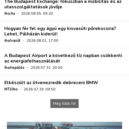
The Budapest Exchange: fókuszban a mobilitás és az
utasszolgáltatások jövője
iho.hu
·
2026.08.05. 09:20
Hogyan fér fel egy ágyú egy kisvasúti pőrekocsira?
Lehet, Pálházán kiderül!
iho/vasút
·
2026.08.01. 17:00
A Budapest Airport a következő tíz napban csökkenti
az energiafelhasználását
iho/repülés
·
2026.07.31. 20:00
Elkészült az ötvenezredik debreceni BMW
MTI/iho
·
2026.07.29. 09:50
Még több hír