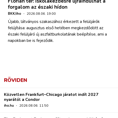
Flórián tér: iskolakezdésre újraindulhat a
forgalom az északi hídon
BKK/iho
·
2026.08.06. 19:00
Újabb, látványos szakaszához érkezett a felüljárók
felújítása: augusztus első hetében megkezdődött az
északi felüljáró új aszfaltburkolatának beépítése, ami a
napokban be is fejeződik.
RÖVIDEN
Közvetlen Frankfurt–Chicago járatot indít 2027
nyarától a Condor
iho.hu
·
2026.08.06. 11:50