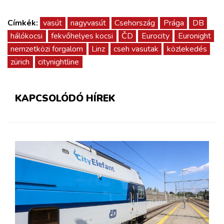
Címkék:
vasút
nagyvasút
Csehország
Prága
DB
hálókocsi
fekvőhelyes kocsi
ČD
Eurocity
Euronight
nemzetközi forgalom
Linz
cseh vasutak
közlekedés
zürich
citynightline
KAPCSOLÓDÓ HÍREK