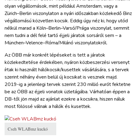
olyan végállomások, mint például Amsterdam, vagy a
Zürich–Berlin viszonylaton a nyári időszakban közlekedő Binz
végállomású közvetlen kocsik. Eddig úgy néz ki, hogy utód
nélkül marad a Köln–Berlin–Varsó/Prága viszonylat, semmit
nem tudni a dél felé tartó éjjeli járatok sorsáról sem – a
München–Velence–Róma/Milánó viszonylatokról.
Az ÖBB már konkrét lépéseket is tett a járatok
közlekedtetése érdekében, nyáron közbeszerzési versenyt
írtak ki használt hálókocsik/kusettek vásárlására, s a tervek
szerint néhány éven belül új kocsikat is vesznek majd.
2019-ig a jelenlegi tervek szerint 230 millió eurót fektetne
be az ÖBB az éjjeli vonatok üzletágába. Várhatóan éppen a
DB-től jön majd az ajánlat ezekre a kocsikra, hiszen náluk
most fölössé válnak a hálók és kusettek.
Cseh WLABmz kuckó