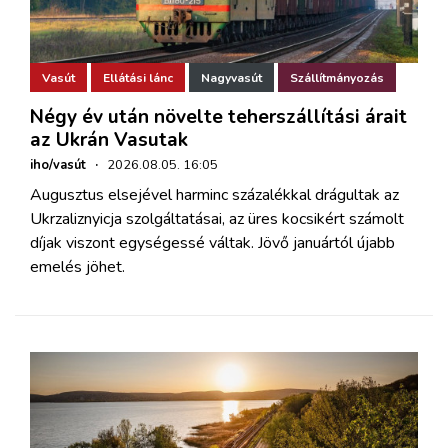
Vasút
Ellátási lánc
Nagyvasút
Szállítmányozás
Négy év után növelte teherszállítási árait
az Ukrán Vasutak
iho/vasút
·
2026.08.05. 16:05
Augusztus elsejével harminc százalékkal drágultak az
Ukrzaliznyicja szolgáltatásai, az üres kocsikért számolt
díjak viszont egységessé váltak. Jövő januártól újabb
emelés jöhet.