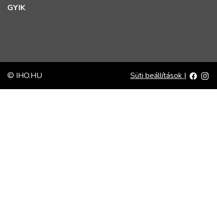
GYIK
© IHO.HU
Süti beállítások
|