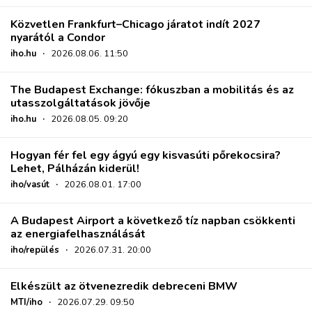
Közvetlen Frankfurt–Chicago járatot indít 2027
nyarától a Condor
iho.hu
·
2026.08.06. 11:50
The Budapest Exchange: fókuszban a mobilitás és az
utasszolgáltatások jövője
iho.hu
·
2026.08.05. 09:20
Hogyan fér fel egy ágyú egy kisvasúti pőrekocsira?
Lehet, Pálházán kiderül!
iho/vasút
·
2026.08.01. 17:00
A Budapest Airport a következő tíz napban csökkenti
az energiafelhasználását
iho/repülés
·
2026.07.31. 20:00
Elkészült az ötvenezredik debreceni BMW
MTI/iho
·
2026.07.29. 09:50