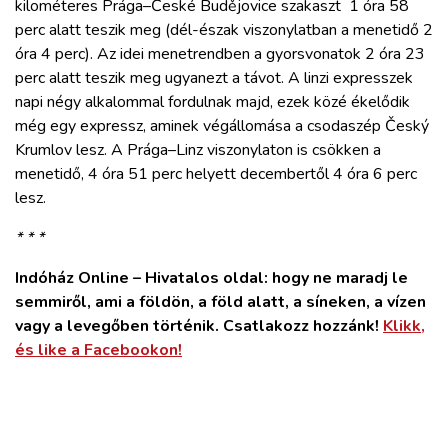
kilométeres Prága–České Budějovice szakaszt 1 óra 58
perc alatt teszik meg (dél-észak viszonylatban a menetidő 2
óra 4 perc). Az idei menetrendben a gyorsvonatok 2 óra 23
perc alatt teszik meg ugyanezt a távot. A linzi expresszek
napi négy alkalommal fordulnak majd, ezek közé ékelődik
még egy expressz, aminek végállomása a csodaszép Český
Krumlov lesz. A Prága–Linz viszonylaton is csökken a
menetidő, 4 óra 51 perc helyett decembertől 4 óra 6 perc
lesz.
* * *
Indóház Online – Hivatalos oldal: hogy ne maradj le
semmiről, ami a földön, a föld alatt, a síneken, a vízen
vagy a levegőben történik. Csatlakozz hozzánk!
Klikk,
és like a Facebookon!