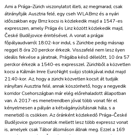
Ami a Prága–Zürich viszonylatot illeti, az megmarad, csak
átirányítják Ausztria felé, egy cseh WLABmz és a nyári
időszakban egy Bmz kocsi is közlekedik majd a 1547-es
expresszen, amely Prága és Linz között közlekedik majd,
České Budějovice érintésével. A vonat a prágai
főpályaudvarról 18:02-kor indul, s Zürichbe pedig másnap
reggel 8 óra 20 perckor érkezik. Visszafelé nem lesz ilyen
ideális fekvése a járatnak, Prágába késő délelőtt, 10 óra 57
perckor érkezik a 1540-es expresszel. Zürichből a közvetlen
kocsi a Kálmán Imre EuroNight svájci stokkjával indul majd
21:40-kor. Az, hogy a zürichi közvetlen kocsit át tudják
irányítani Ausztria felé, annak köszönhető, hogy a negyedik
korridor Csehországban már elég előrehaladott állapotban
van. A 2017-es menetrendben jóval több vonat fér el
kényelmesen a pályán a kétvágányúsításnak hála, s a
menetidő is csökken. Az óránként közlekedő Prága–České
Budějovice gyorsvonatok mellett lesz több expressz vonat
is, amelyek csak Tábor állomáson állnak meg. Ezzel a 169