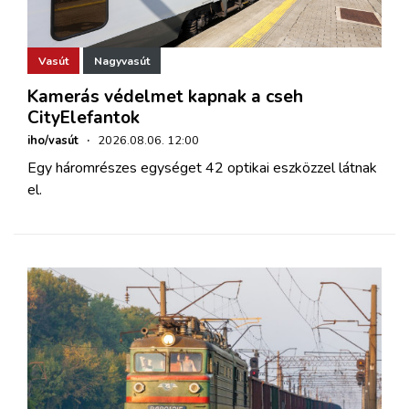
Vasút
Nagyvasút
Kamerás védelmet kapnak a cseh
CityElefantok
iho/vasút
·
2026.08.06. 12:00
Egy háromrészes egységet 42 optikai eszközzel látnak
el.