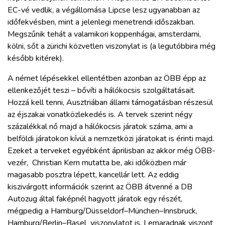
EC-vé vedlik, a végállomása Lipcse lesz ugyanabban az
időfekvésben, mint a jelenlegi menetrendi időszakban.
Megszűnik tehát a valamikori koppenhágai, amsterdami,
kölni, sőt a zürichi közvetlen viszonylat is (a legutóbbira még
később kitérek).
A német lépésekkel ellentétben azonban az ÖBB épp az
ellenkezőjét teszi – bővíti a hálókocsis szolgáltatásait.
Hozzá kell tenni, Ausztriában állami támogatásban részesül
az éjszakai vonatközlekedés is. A tervek szerint négy
százalékkal nő majd a hálókocsis járatok száma, ami a
belföldi járatokon kívül a nemzetközi járatokat is érinti majd.
Ezeket a terveket egyébként áprilisban az akkor még ÖBB-
vezér, Christian Kern mutatta be, aki időközben már
magasabb posztra lépett, kancellár lett. Az eddig
kiszivárgott információk szerint az ÖBB átvenné a DB
Autozug által faképnél hagyott járatok egy részét,
mégpedig a Hamburg/Düsseldorf–München–Innsbruck,
Hamburg/Berlin–Basel viszonylatot is. Lemaradnak viszont