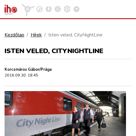
Kezdőlap
Hírek
Isten veled, CityNightLine
VASÚT
ISTEN VELED, CITYNIGHTLINE
Kosár megtekintése
KÖZÚT
Korcsmáros Gábor/Prága
2016.09.30. 18:45
REPÜLÉS
KÖZLEKEDÉSFEJLESZTÉS
ELLÁTÁSI LÁNC