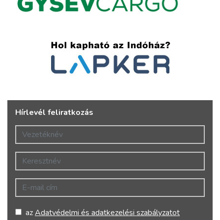
Hírlevél feliratkozás
Vezetéknév
Keresztnév
E-mail cím
az
Adatvédelmi és adatkezelési szabályzatot