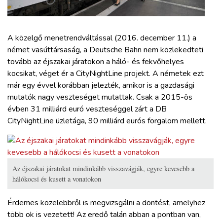
ZÖLDÚT
HAJÓZÁS
A közelgő menetrendváltással (2016. december 11.) a
német vasúttársaság, a Deutsche Bahn nem közlekedteti
BLOG
tovább az éjszakai
járatokon a háló- és fekvőhelyes
kocsikat, véget ér a CityNightLine projekt. A németek ezt
már egy évvel korábban jelezték, amikor is a gazdasági
ARCHÍVUM
mutatók nagy veszteséget mutattak. Csak a 2015-ös
évben 31 milliárd euró veszteséggel zárt a DB
WEBSHOP
CityNightLine üzletága, 90 milliárd eurós forgalom mellett.
BELÉPÉS
Az éjszakai járatokat mindinkább visszavágják, egyre kevesebb a
hálókocsi és kusett a vonatokon
REGISZTRÁCIÓ
Érdemes közelebbről is megvizsgálni a döntést, amelyhez
több ok is vezetett! Az eredő talán abban a pontban van,