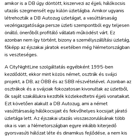
amikor is a DB úgy döntött, kiszervezi az éjjeli, hálókocsis
utazás szegmensét egy külön üzletágba. Amikor ugyanis
létrehozták a DB Autozug üzletágat, a vasúttársaság
vezérigazgatósága persze üzleti szempontból egy teljesen
önálló, önerőből profitáló vállalati működést várt. Ez
azonban nem így történt, bizony a személyszállítási üzletág,
főképp az éjszakai járatok esetében még Németországban
is veszteséges.
A CityNightLine szolgáltatás egyébként 1995-ben
kezdődött, ekkor mint közös német, osztrák és svájci
projekt, a DB, az ÖBB és az SBB részvételével. Azonban az
osztrákok és a svájciak fokozatosan kivonultak az üzletből,
ők saját szakállukra kezdték közlekedtetni éjjeli vonataikat.
Ezt követően alakult a DB Autozug, ami a német
vasúttársaság hálókocsijait és fekvőhelyes kocsijait járató
üzletága lett. Az éjszakai utazás visszaszorulásának több
oka is van: a Németországban egyre inkább kiterjedő
gyorsvasúti hálózat léte és dinamikus fejlődése, a nem kis