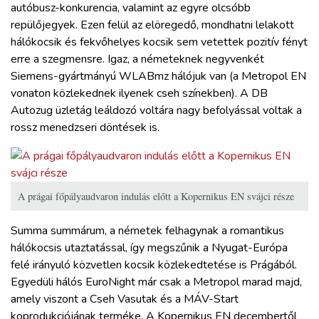
autóbusz-konkurencia, valamint az egyre olcsóbb
repülőjegyek. Ezen felül az elöregedő, mondhatni lelakott
hálókocsik és fekvőhelyes kocsik sem vetettek pozitív fényt
erre a szegmensre. Igaz, a németeknek negyvenkét
Siemens-gyártmányú WLABmz hálójuk van (a Metropol EN
vonaton közlekednek ilyenek cseh színekben). A DB
Autozug üzletág leáldozó voltára nagy befolyással voltak a
rossz menedzseri döntések is.
A prágai főpályaudvaron indulás előtt a Kopernikus EN svájci része
Summa summárum, a németek felhagynak a romantikus
hálókocsis utaztatással, így megszűnik a Nyugat-Európa
felé irányuló közvetlen kocsik közlekedtetése is Prágából.
Egyedüli hálós EuroNight már csak a Metropol marad majd,
amely viszont a Cseh Vasutak és a MÁV-Start
koprodukciójának terméke. A Kopernikus EN decembertől