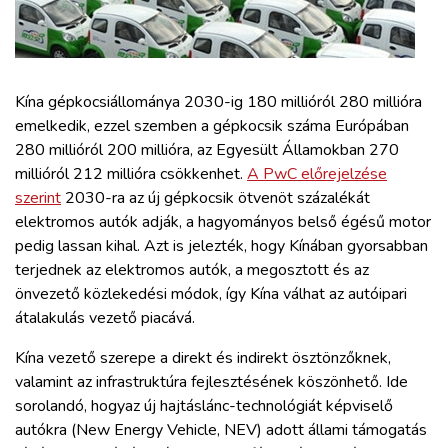
ZÖLDÚT
HAJÓZÁS
Kína gépkocsiállománya 2030-ig 180 millióról 280 millióra
BLOG
emelkedik, ezzel szemben a gépkocsik száma Európában
280 millióról 200 millióra, az Egyesült Államokban 270
millióról 212 millióra csökkenhet.
A PwC előrejelzése
ARCHÍVUM
szerint
2030-ra az új gépkocsik ötvenöt százalékát
elektromos autók adják, a hagyományos belső égésű motor
WEBSHOP
pedig lassan kihal. Azt is jelezték, hogy Kínában gyorsabban
terjednek az elektromos autók, a megosztott és az
önvezető közlekedési módok, így Kína válhat az autóipari
BELÉPÉS
átalakulás vezető piacává.
Kína vezető szerepe a direkt és indirekt ösztönzőknek,
REGISZTRÁCIÓ
valamint az infrastruktúra fejlesztésének köszönhető. Ide
sorolandó, hogy
az új hajtáslánc-technológiát képviselő
autókra (New Energy Vehicle, NEV) adott állami támogatás