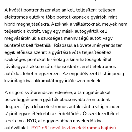
A kvótát pontrendszer alapján kell teljesíteni: teljesen
elektromos autókra több pontot kapnak a gyártók, mint
hibrid meghajtásúakra. Azoknak a vállalatoknak, melyek nem
teljesítik a kvótát, vagy egy másik autógyártól kell
megvásárolniuk a szükséges mennyiségű autót, vagy
büntetést kell fizetniük. Ráadásul a követelményrendszer
egyik előírása szerint a gyártási kvóta teljesítéséhez
szükséges pontokat kizárólag a kínai hatóságok által
jóváhagyott akkumulátortípusokkal szerelt elektromos
autókkal lehet megszerezni. Az engedélyezett listán pedig
kizárólag kínai akkumulátorgyártók szerepelnek.
A szigorú kvótarendszer ellenére, a támogatásokkal
összefüggésben a gyártók alacsonyabb áron tudnak
dolgozni, így a kínai elektromos autók iránt a világ minden
tájáról egyre élénkebb az érdeklődés. Ősszel kezdték el
tesztelni a BYD, a leggyorsabban növekedő kínai
autóvállalat
„BYD e6” nevű tisztán elektromos hajtású