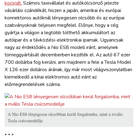
kocsiját.
Számos taxivállalat és autókölcsönző jelezte
vásárlási szándékát, hiszen a japán, amerikai és európai
konnektoros autóknál lényegesen olcsóbb és az európai
szabványoknak teljesen megfelel. Előnye, hogy a cég
gyártja a világon a legtöbb tölthető akkumulátort az
autóipar és a távközlési-elektronikai iparnak. Ugyancsak
nagy az érdeklődés a Nio ES8 modell iránt, amelynek
tömeggyártását decemberben kezdték el. Az autó 67 ezer
700 dollárba fog kerülni, ami majdnem a fele a Tesla Model
X 126 ezer dolláros árának, így már most világviszonylatban
kiemelkedő a kínai elektromos autó iránt az
előmegrendelések száma.
A Nio ES8 lényegesen olcsóbban kerül forgalomba, mint a rivális
Tesla csúcsmodellje
* * *