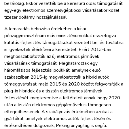
bezárólag. Ekkor vezették be a keresleti oldal támogatását:
egy-egy elektromos személygépkocsi vásárlásakor közel
tízezer dollárnyi hozzájárulással.
A lemaradás behozása érdekében a kínai
pénzügyminisztérium más minisztériumokkal összefogva
kutatás-fejlesztés támogatásokat vezetett be, és továbbra
is igyekeztek élénkíteni a keresletet. Ezért 2013-ban
meghosszabbították az új elektromos járművek
vásárlásának támogatását. Meghatároztak egy
háromfázisos fejlesztési politikát, amelynek első
szakaszában 2015-ig megvalósították a hibrid autók
tömeggyártását, majd 2015 és 2020 között felgyorsítják a
plug-in hibridek és a tisztán elektromos járművek
fejlesztését, megteremtve a feltételeit annak, hogy 2020
után a tisztán elektromos gépjárművek is tömegesen
elterjedhessenek. A szabályozás értelmében azokat a
gyártókat, amelyek elektromos autók fejlesztésén és
értékesítésen dolgoznak, Peking anyagilag is segíti.