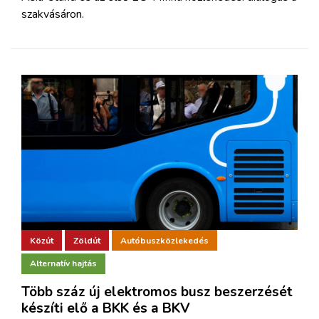
szakvásáron.
Közút
Zöldút
Autóbuszközlekedés
Alternatív hajtás
Több száz új elektromos busz beszerzését
készíti elő a BKK és a BKV