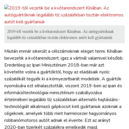
2019-től vezetik be a kvótarendszert Kínában. Az autógyártóknak
legalább tíz százalékban tisztán elektromos autót kell gyártaniuk
Miután immár sikerült a célszámoknak eleget tenni, Kínában
bevezetik a kvótarendszert, igaz a vártnál valamivel később.
Eredetileg az Ipari Minisztérium 2018-ban már azt
követelte volna a gyártóktól, hogy az eladásaik nyolc
százalékát tegyék ki a környezetbarát modellek. A gyártók
nyomására ezt elhalasztották, viszont 2019-ben az ipari és
információtechnológiai minisztérium szabályozása
értelmében legalább tíz százalékban alternatív hajtáslánc-
technológiát alkalmazó gépkocsit kell gyártaniuk azoknak a
cégeknek, amelyek több mint harmincezer hagyományos
robbanómotoros autót adnak el évente. Ezt az arányt
2020-ban tizenkét százalékra emelkedik majd.