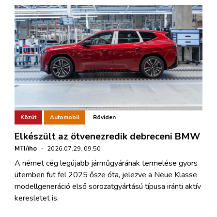
Közút
Automobil
Röviden
Elkészült az ötvenezredik debreceni BMW
MTI/iho
·
2026.07.29. 09:50
A német cég legújabb járműgyárának termelése gyors
ütemben fut fel 2025 ősze óta, jelezve a Neue Klasse
modellgeneráció első sorozatgyártású típusa iránti aktív
keresletet is.