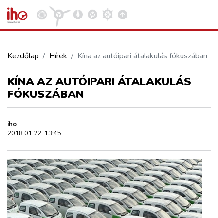
Kezdőlap
Hírek
Kína az autóipari átalakulás fókuszában
VASÚT
KÍNA AZ AUTÓIPARI ÁTALAKULÁS
Kosár megtekintése
FÓKUSZÁBAN
KÖZÚT
iho
REPÜLÉS
2018.01.22. 13:45
KÖZLEKEDÉSFEJLESZTÉS
ELLÁTÁSI LÁNC