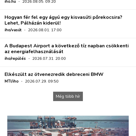
iho.hu
·
2026.08.05. 09:20
Hogyan fér fel egy ágyú egy kisvasúti pőrekocsira?
Lehet, Pálházán kiderül!
iho/vasút
·
2026.08.01. 17:00
A Budapest Airport a következő tíz napban csökkenti
az energiafelhasználását
iho/repülés
·
2026.07.31. 20:00
Elkészült az ötvenezredik debreceni BMW
MTI/iho
·
2026.07.29. 09:50
Még több hír