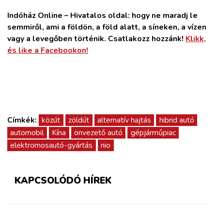
Indóház Online – Hivatalos oldal: hogy ne maradj le
semmiről, ami a földön, a föld alatt, a síneken, a vízen
vagy a levegőben történik. Csatlakozz hozzánk!
Klikk,
és like a Facebookon!
Címkék:
közút
zöldút
alternatív hajtás
hibrid autó
automobil
Kína
önvezető autó
gépjárműpiac
elektromosautó-gyártás
nio
KAPCSOLÓDÓ HÍREK