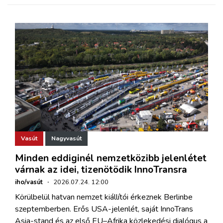
Vasút
Nagyvasút
Minden eddiginél nemzetközibb jelenlétet
várnak az idei, tizenötödik InnoTransra
iho/vasút
·
2026.07.24. 12:00
Körülbelül hatvan nemzet kiállítói érkeznek Berlinbe
szeptemberben. Erős USA-jelenlét, saját InnoTrans
Asia-stand és az első EU–Afrika közlekedési dialógus a