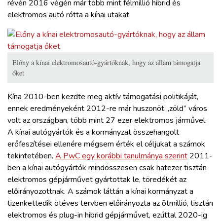
révén 2016 végén már több mint félmillió hibrid és
elektromos autó rótta a kínai utakat.
Előny a kínai elektromosautó-gyártóknak, hogy az állam támogatja
őket
Kína 2010-ben kezdte meg aktív támogatási politikáját,
ennek eredményeként 2012-re már huszonöt „zöld” város
volt az országban, több mint 27 ezer elektromos járművel.
A kínai autógyártók és a kormányzat összehangolt
erőfeszítései ellenére mégsem érték el céljukat a számok
tekintetében.
A PwC egy korábbi tanulmánya szerint
2011-
ben a kínai autógyártók mindösszesen csak hatezer tisztán
elektromos gépjárművet gyártottak le, töredékét az
előirányozottnak. A számok láttán a kínai kormányzat a
tizenkettedik ötéves tervben előirányozta az ötmillió, tisztán
elektromos és plug-in hibrid gépjárművet, ezúttal 2020-ig