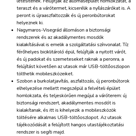
létesítenek. Felújítják az állomásépület homlokzatát, a
teraszt és a várótermet, kicserélik a nyílászárókat is. A
peront is újraaszfaltozzák és új peronbútorokat
helyeznek ki.
Nagymaros-Visegrád állomáson a biztonsági
rendszerek és az akadálymentes mosdók
kialakításával is emelik a szolgáltatási színvonalat. Tíz
férőhelyes biciklitároló épül, felújítják a nyitott várót,
és új padokat és szemeteseket raknak a peronra, a
felújítást követően az utasok már USB-töltőoszlopon
tölthetik mobileszközeiket.
Szobon a burkolatjavítás, aszfaltozás, új peronbútorok
elhelyezése mellett megszépül a felvételi épület
homlokzata, és teljeskörűen megújul a váróterem: új
biztonsági rendszert, akadálymentes mosdót is
kialakítanak, és itt is kihelyezik a mobileszközök
töltésére alkalmas USB-töltőoszlopot. Az utasok
tájékozódását a felújított hangos utastájékoztatási
rendszer is segíti majd.