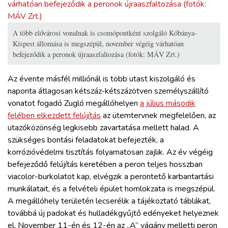
A több elővárosi vonalnak is csomópontként szolgáló Kőbánya-
Kispest állomása is megszépül, november végéig várhatóan
befejeződik a peronok újraaszfaltozása (fotók: MÁV Zrt.)
Az évente másfél milliónál is több utast kiszolgáló és
naponta átlagosan kétszáz-kétszázötven személyszállító
vonatot fogadó Zugló megállóhelyen
a július második
felében elkezdett felújítás
az ütemtervnek megfelelően, az
utazóközönség legkisebb zavartatása mellett halad. A
szükséges bontási feladatokat befejezték, a
korrózióvédelmi tisztítás folyamatosan zajlik. Az év végéig
befejeződő felújítás keretében a peron teljes hosszban
viacolor-burkolatot kap, elvégzik a perontető karbantartási
munkálatait, és a felvételi épület homlokzata is megszépül.
A megállóhely területén lecserélik a tájékoztató táblákat,
továbbá új padokat és hulladékgyűjtő edényeket helyeznek
el. November 11-én és 12-én az „A” vágány melletti peron