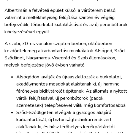
Albertirsán a felvételi épület külső, a váróterem belső,
valamint a mellékhelyiség felújítása szintén év végéig
befejeződik, térburkolat kialakításával és az új peronbútorok
kihelyezésével együtt.
A szobi, 70-es vonalon szeptemberben, októberben
kezdődtek meg a karbantartási munkálatok Alsógöd, Sződ-
Sződliget, Nagymaros-Visegrád és Szob állomásokon,
melyek befejezése jövő évben várható.
Alsógödön javítják és újraaszfaltozzák a burkolatot,
akadálymentes mosdókat alakítanak ki, új, harminc
férőhelyes biciklitárolót építenek. Az állomás a nyitott
várók felújításával, új peronbútorok (padok,
szemetesek) telepítésével válik még komfortosabbá.
Sződ-Sződligeten elvégzik a gyalogos aluljáró
karbantartását, új biztonságtechnikai rendszert
alakítanak ki, és húsz férőhelyes kerékpártárolót