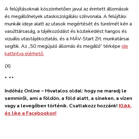
A felújításoknak köszönhetően javul az érintett állomások
és megállóhelyek utaskiszolgálási színvonala. A felújítási
munkák ideje alatt az utasok megértését és türelmét kéri a
vasúttársaság, a tájékozódást és közlekedést hangos és
vizuális utastájékoztatás, és a MÁV-Start Zrt. munkatársai
segítik. Az „50 megújuló állomás és megálló” térképe
ide
kattintva elérhető.
(X)
*
*
*
Indóház Online – Hivatalos oldal: hogy ne maradj le
semmiről, ami a földön, a föld alatt, a síneken, a vízen
vagy a levegőben történik. Csatlakozz hozzánk!
Klikk,
és like a Facebookon!