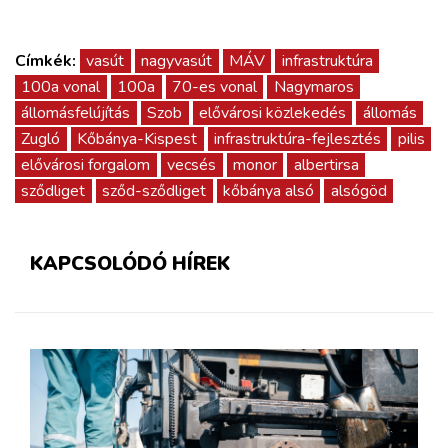
Címkék:
vasút
nagyvasút
MÁV
infrastruktúra
100a vonal
100a
70-es vonal
Nagymaros
állomásfelújítás
Szob
elővárosi közlekedés
állomás
Zugló
Kőbánya-Kispest
infrastruktúra-fejlesztés
pilis
elővárosi forgalom
vecsés
monor
albertirsa
sződliget
sződ-sződliget
kőbánya alsó
alsógöd
KAPCSOLÓDÓ HÍREK