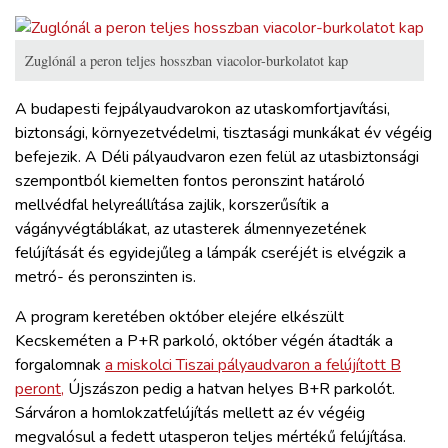
Zuglónál a peron teljes hosszban viacolor-burkolatot kap
A budapesti fejpályaudvarokon az utaskomfortjavítási,
biztonsági, környezetvédelmi, tisztasági munkákat év végéig
befejezik. A Déli pályaudvaron ezen felül az utasbiztonsági
szempontból kiemelten fontos peronszint határoló
mellvédfal helyreállítása zajlik, korszerűsítik a
vágányvégtáblákat, az utasterek álmennyezetének
felújítását és egyidejűleg a lámpák cseréjét is elvégzik a
metró- és peronszinten is.
A program keretében október elejére elkészült
Kecskeméten a P+R parkoló, október végén átadták a
forgalomnak
a miskolci Tiszai pályaudvaron a felújított B
peront,
Újszászon pedig a hatvan helyes B+R parkolót.
Sárváron a homlokzatfelújítás mellett az év végéig
megvalósul a fedett utasperon teljes mértékű felújítása.