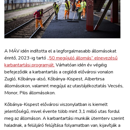
ZÖLDÚT
HAJÓZÁS
BLOG
A MÁV idén indította el a legforgalmasabb állomásokat
ARCHÍVUM
érintő, 2023-ig tartó
„50 megújuló állomás” elnevezésű
karbantartási programját.
Várhatóan idén év végéig
WEBSHOP
befejeződik a karbantartás a ceglédi elővárosi vonalon
Zugló, Kőbánya-alsó, Kőbánya-Kispest, Albertirsa
állomásokon, valamint megújul az utastájékoztatás Vecsés,
BELÉPÉS
Monor, Pilis állomásokon.
Kőbánya-Kispest elővárosi viszonylatban is kiemelt
REGISZTRÁCIÓ
jelentőségű, mivel évente több mint 3,1 millió utas fordul
meg az állomáson. A karbantartási munkák ütemterv szerint
haladnak, a felüljáró felújítása folyamatban van, kijavítják a