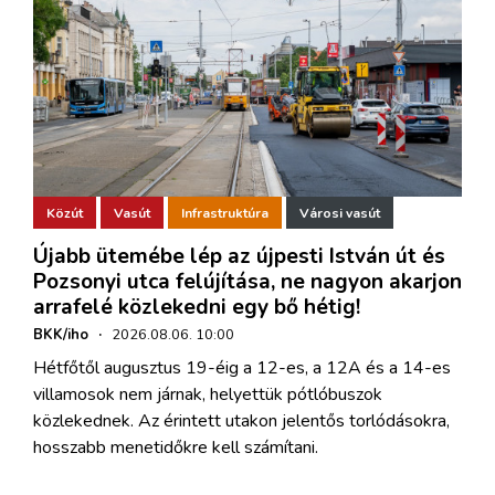
Közút
Vasút
Infrastruktúra
Városi vasút
Újabb ütemébe lép az újpesti István út és
Pozsonyi utca felújítása, ne nagyon akarjon
arrafelé közlekedni egy bő hétig!
BKK/iho
·
2026.08.06. 10:00
Hétfőtől augusztus 19-éig a 12-es, a 12A és a 14-es
villamosok nem járnak, helyettük pótlóbuszok
közlekednek. Az érintett utakon jelentős torlódásokra,
hosszabb menetidőkre kell számítani.