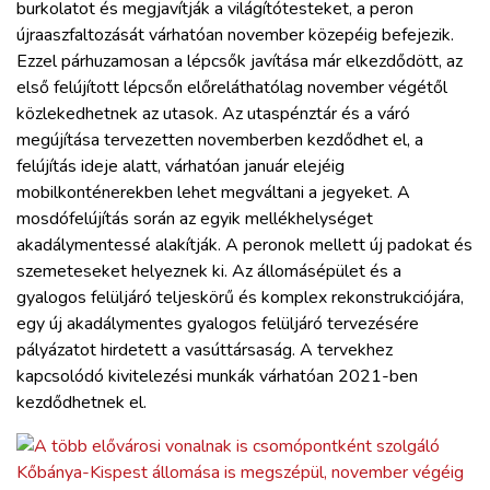
burkolatot és megjavítják a világítótesteket, a peron
újraaszfaltozását várhatóan november közepéig befejezik.
Ezzel párhuzamosan a lépcsők javítása már elkezdődött, az
első felújított lépcsőn előreláthatólag november végétől
közlekedhetnek az utasok. Az utaspénztár és a váró
megújítása tervezetten novemberben kezdődhet el, a
felújítás ideje alatt, várhatóan január elejéig
mobilkonténerekben lehet megváltani a jegyeket. A
mosdófelújítás során az egyik mellékhelységet
akadálymentessé alakítják. A peronok mellett új padokat és
szemeteseket helyeznek ki. Az állomásépület és a
gyalogos felüljáró teljeskörű és komplex rekonstrukciójára,
egy új akadálymentes gyalogos felüljáró tervezésére
pályázatot hirdetett a vasúttársaság. A tervekhez
kapcsolódó kivitelezési munkák várhatóan 2021-ben
kezdődhetnek el.