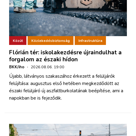
Közút
Közlekedésbiztonság
Infrastruktúra
Flórián tér: iskolakezdésre újraindulhat a
forgalom az északi hídon
BKK/iho
·
2026.08.06. 19:00
Újabb, látványos szakaszához érkezett a felüljárók
felújítása: augusztus első hetében megkezdődött az
északi felüljáró új aszfaltburkolatának beépítése, ami a
napokban be is fejeződik.