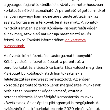
a gyalogos feljárótól körülbelül százötven méter hosszban
korlátozás nélkül használható. A perontető végétől mindkét
irányban egy-egy harmincméteres területet lezárnak, az
aszfalt bontása és a térkövek lerakása miatt. A vonatok
mindkét irányban a peron Kőbánya-Kispest felőli végén
állnak meg, azok első hat kocsija használható le- és
felszálláskor. További információkat
ide kattintva
olvashatnak.
Az évente közel félmilliós utasforgalmat lebonyolító
Kőbánya alsón a felvételi épület, a perontető, a
peronburkolat és a lépcső karbantartása valósul meg idén.
Az épület burkolólapok alatti homlokzatának a
felülettisztítása nagyrészt befejeződött. Az erősen
korrodált perontető tartópillérek megerősítési munkáinak
befejezése november végén várható, ezután a
peronaszfaltozás, lépcsőfeljáró karbantartási munkák
következnek, és az épület piktogramjai is megújulnak. A
nyílászárók és a kőburkolat cseréje 2020 elején várható.