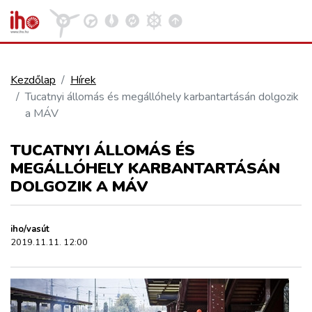
Kezdőlap
Hírek
Tucatnyi állomás és megállóhely karbantartásán dolgozik
VASÚT
a MÁV
Kosár megtekintése
TUCATNYI ÁLLOMÁS ÉS
KÖZÚT
MEGÁLLÓHELY KARBANTARTÁSÁN
DOLGOZIK A MÁV
REPÜLÉS
iho/vasút
KÖZLEKEDÉSFEJLESZTÉS
2019.11.11. 12:00
ELLÁTÁSI LÁNC