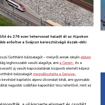
lító és 276 ezer tehervonat haladt át az Alpokon
bb erősítve a Svájcon keresztülvágó észak–déli
osszú Gotthárd-bázisalagút – melyről annak idején
ebben
ilág leghosszabb vasúti alagútja, ami
a Ceneri-
és a
vezett új vasúti kapcsolatának központi elemét képezi
Gotthárd-bázisalagút
megváltoztatta a Genova–
 kevésbé kaptatós alpesi útvonalat kínál, ami gyorsabb
tal nagyobb szállítási kapacitást tesz lehetővé, mint az
lmondták, a világszerte elismert és csodált