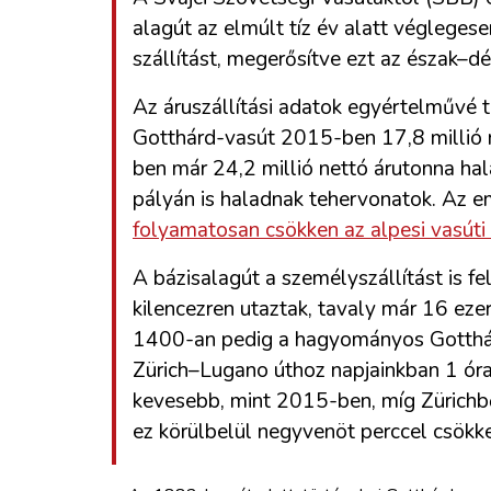
alagút az elmúlt tíz év alatt véglege
szállítást, megerősítve ezt az észak–d
Az áruszállítási adatok egyértelművé t
Gotthárd-vasút 2015-ben 17,8 millió n
ben már 24,2 millió nettó árutonna hal
pályán is haladnak tehervonatok. Az 
folyamatosan csökken az alpesi vasúti
A bázisalagút a személyszállítást is f
kilencezren utaztak, tavaly már 16 eze
1400-an pedig a hagyományos Gotthárd
Zürich–Lugano úthoz napjainkban 1 óra
kevesebb, mint 2015-ben, míg Zürichből
ez körülbelül negyvenöt perccel csökke