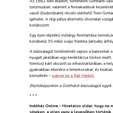
Az 1882-ben átadott, történelmi Gotthárd-vasút
turizmusban, valamint a fennakadások kezeléséb
vasút (Südostbahn) részén elérhető Treni Gott
igénybe. A régi pálya alternatív útvonalat szolg
korlátozott.
Egy ilyen léptékű műtárgy fenntartása termész
körülbelül 35 millió svájci frankba (aktuális árfo
A bázisalagút történelmét sajnos a balesetek s
nyugati járatában egy keréktárcsa törése miatt. 
forintos) kárt okozott az infrastruktúrában, a he
gyakrabban ellenőrzi a teherkocsikat, és kisiklá
környékén –
számol be a Rail Market.
(Nyitóképünkön a Gotthárd-bázisalagút egyik 
* * *
Indóház Online – Hivatalos oldal: hogy ne ma
síneken, a vízen vagy a levegőben történik