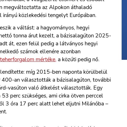
sen megváltoztatta az Alpokon áthaladó
él irányú közlekedési tengelyt Európában.
eszik a váltást: a hagyományos, hegyi
ettó tonna árut kezelt, a bázisalagúton 2025-
adt át, ezen felül pedig a látványos hegyi
emelkedő számok ellenére azonban
 teherforgalom mértéke,
a közúti pedig nő.
ellendítette: míg 2015-ben naponta körülbelül
r 400-an választották a bázisalagúton, további
-vasúton való átkelést választották. Egy
 53 perc szükséges, ami cirka ötven perccel
 3 óra 17 perc alatt lehet eljutni Milánóba –
nt.