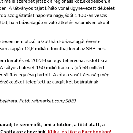
 ma is szerepet játszik a regionális közlekedésben, a
en. A látványos tájat kínáló vonal úgynevezett délkeleti
ardo szolgáltatást naponta nagyjából 1400-an veszik
áltat, ha a bázisalagúton való átkelés valamilyen okból
etesen nem olcsó: a Gotthárd-bázisalagút évente
lyam alapján 13,6 milliárd forintba) kerül az SBB-nek.
em kerülték el: 2023-ban egy tehervonat siklott ki a
A súlyos baleset 150 millió frankos (bő 58 milliárd
lyreállítás egy évig tartott. Azóta a vasúttársaság még
sérzékelőket telepített az alagút két bejáratának
bejárata. Fotó: railmarket.com/SBB)
radj le semmiről, ami a földön, a föld alatt, a
. Csatlakozz hozzánk!
Klikk, és like a Facebookon!