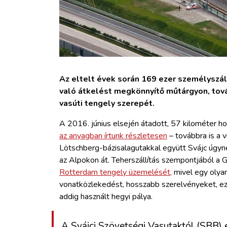
Az eltelt évek során 169 ezer személyszál
való átkelést megkönnyítő műtárgyon, tová
vasúti tengely szerepét.
A 2016. június elsején átadott, 57 kilométer h
az anyagban írtunk részletesen
– továbbra is a v
Lötschberg-bázisalagutakkal együtt Svájc úgyne
az Alpokon át. Teherszállítás szempontjából a 
Rotterdam tengely üzemelését,
mivel egy olyan
vonatközlekedést, hosszabb szerelvényeket, ezál
addig használt hegyi pálya.
A Svájci Szövetségi Vasutaktól (SBB) e