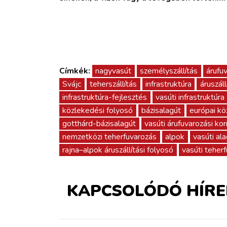
Címkék:
nagyvasút
személyszállítás
árufu
Svájc
teherszállítás
infrastruktúra
áruszáll
infrastruktúra-fejlesztés
vasúti infrastruktúra
közlekedési folyosó
bázisalagút
európai kö
gotthárd-bázisalagút
vasúti árufuvarozási kor
nemzetközi teherfuvarozás
alpok
vasúti al
rajna–alpok áruszállítási folyosó
vasúti teher
KAPCSOLÓDÓ HÍRE