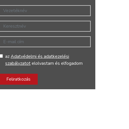
Vezetéknév
Keresztnév
E-mail cím
az
Adatvédelmi és adatkezelési
szabályzatot
elolvastam és elfogadom
Feliratkozás