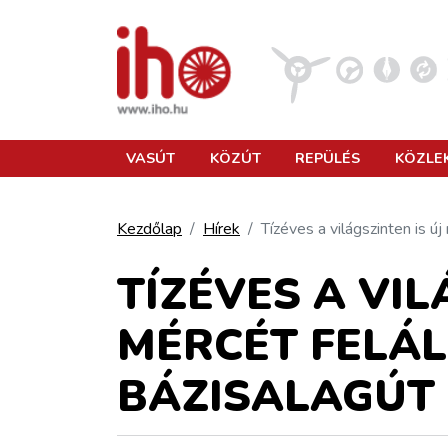
VASÚT
VASÚT
KÖZÚT
REPÜLÉS
KÖZLE
KÖZÚT
Kezdőlap
Hírek
Tízéves a világszinten is ú
REPÜLÉS
TÍZÉVES A VIL
MÉRCÉT FELÁL
KÖZLEKEDÉSFEJLESZTÉS
BÁZISALAGÚT
ELLÁTÁSI LÁNC