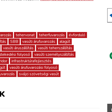
varozás
tehervonat
teherfuvarozás
évforduló
ítás
SBB
vasúti árufuvarozás
alagút
vasúti áruszállítás
vasúti teherszállítás
zlekedési folyosó
vasúti személyszállítás
ridor
infrastruktúrafejlesztés
agút
vasúti árufuvarozási folyosó
fuvarozás
svájci szövetségi vasút
K