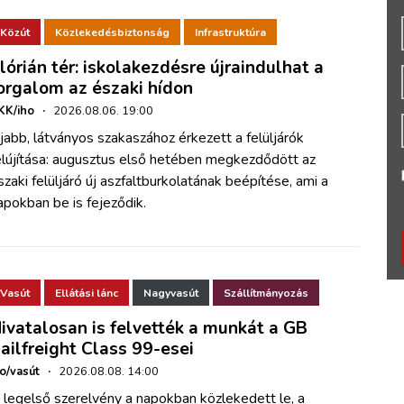
Közút
Közlekedésbiztonság
Infrastruktúra
lórián tér: iskolakezdésre újraindulhat a
orgalom az északi hídon
KK/iho
·
2026.08.06. 19:00
jabb, látványos szakaszához érkezett a felüljárók
elújítása: augusztus első hetében megkezdődött az
szaki felüljáró új aszfaltburkolatának beépítése, ami a
apokban be is fejeződik.
Vasút
Ellátási lánc
Nagyvasút
Szállítmányozás
ivatalosan is felvették a munkát a GB
ailfreight Class 99-esei
ho/vasút
·
2026.08.08. 14:00
 legelső szerelvény a napokban közlekedett le, a