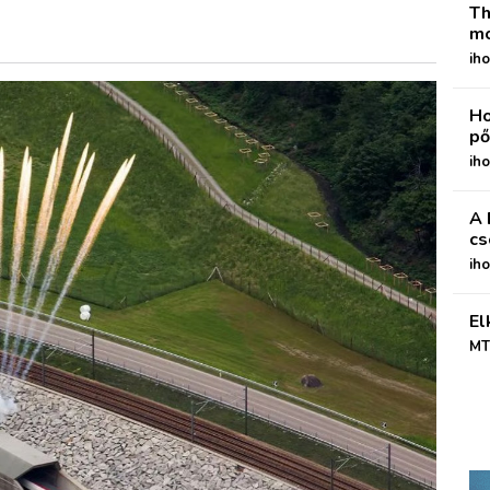
Th
mo
iho
Ho
pő
iho
A 
cs
ih
El
MT