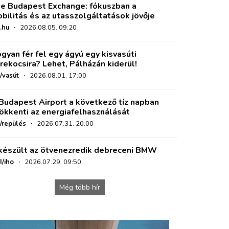
e Budapest Exchange: fókuszban a
bilitás és az utasszolgáltatások jövője
.hu
·
2026.08.05. 09:20
gyan fér fel egy ágyú egy kisvasúti
rekocsira? Lehet, Pálházán kiderül!
/vasút
·
2026.08.01. 17:00
Budapest Airport a következő tíz napban
ökkenti az energiafelhasználását
o/repülés
·
2026.07.31. 20:00
készült az ötvenezredik debreceni BMW
I/iho
·
2026.07.29. 09:50
Még több hír