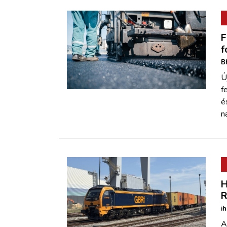
F
f
B
Ú
f
é
n
H
R
i
A