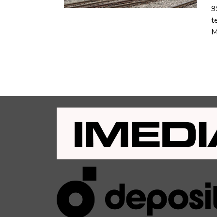
9
t
M