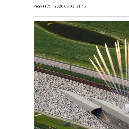
ZÖLDÚT
iho/vasút
·
2026.06.02. 11:45
HAJÓZÁS
BLOG
ARCHÍVUM
WEBSHOP
BELÉPÉS
REGISZTRÁCIÓ