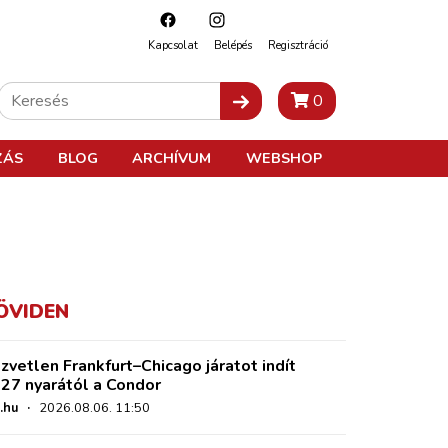
Kapcsolat
Belépés
Regisztráció
0
ZÁS
BLOG
ARCHÍVUM
WEBSHOP
ÖVIDEN
zvetlen Frankfurt–Chicago járatot indít
27 nyarától a Condor
.hu
·
2026.08.06. 11:50